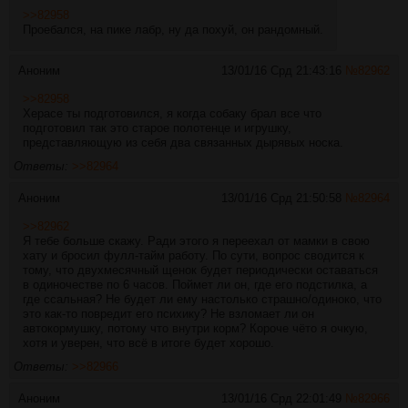
>>82958
Проебался, на пике лабр, ну да похуй, он рандомный.
Аноним
13/01/16 Срд 21:43:16
№
82962
>>82958
Херасе ты подготовился, я когда собаку брал все что
подготовил так это старое полотенце и игрушку,
представляющую из себя два связанных дырявых носка.
Ответы:
>>82964
Аноним
13/01/16 Срд 21:50:58
№
82964
>>82962
Я тебе больше скажу. Ради этого я переехал от мамки в свою
хату и бросил фулл-тайм работу. По сути, вопрос сводится к
тому, что двухмесячный щенок будет периодически оставаться
в одиночестве по 6 часов. Поймет ли он, где его подстилка, а
где ссальная? Не будет ли ему настолько страшно/одиноко, что
это как-то повредит его психику? Не взломает ли он
автокормушку, потому что внутри корм? Короче чёто я очкую,
хотя и уверен, что всё в итоге будет хорошо.
Ответы:
>>82966
Аноним
13/01/16 Срд 22:01:49
№
82966