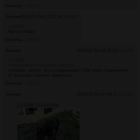
Ответы:
>>83123
Аноним
15/01/16 Птн 12:32:34
№
83108
>>83093
Крутая собака
Ответы:
>>83112
Аноним
15/01/16 Птн 12:36:54
№
83109
>>83093
>подрыкивает-обозначает габариты
считаешь, ничего, пусть подрыкивает? 80кг ебать подрыкивает,
11 проколов, и ничего, нормально...
Ответы:
>>83112
Аноним
15/01/16 Птн 12:44:27
№
83112
(1135Кб, 2112x1584)