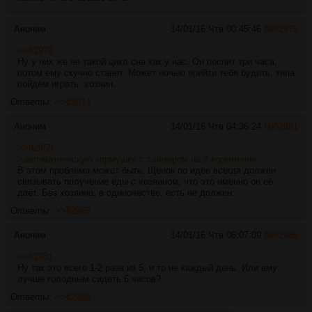
Аноним
14/01/16 Чтв 00:45:46
№
82975
>>82970
Ну у них же не такой цикл сна как у нас. Он поспит три часа,
потом ему скучно станет. Может ночью прийти тебя будить, типа
пойдём играть, хозяин.
Ответы:
>>83014
Аноним
14/01/16 Чтв 04:36:24
№
82981
>>82958
>автоматическую кормушку с таймером на 2 кормления
В этом проблема может быть. Щенок по идее всегда должен
связывать получение еды с хозяином, что это именно он её
даёт. Без хозяина, в одиночестве, есть не должен.
Ответы:
>>82986
Аноним
14/01/16 Чтв 06:07:09
№
82986
>>82981
Ну так это всего 1-2 раза из 5, и то не каждый день. Или ему
лучше голодным сидеть 6 часов?
Ответы:
>>82989