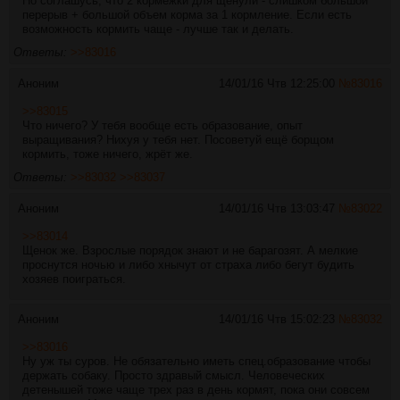
Но соглашусь, что 2 кормежки для щенули - слишком большой
перерыв + большой объем корма за 1 кормление. Если есть
возможность кормить чаще - лучше так и делать.
Ответы:
>>83016
Аноним
14/01/16 Чтв 12:25:00
№
83016
>>83015
Что ничего? У тебя вообще есть образование, опыт
выращивания? Нихуя у тебя нет. Посоветуй ещё борщом
кормить, тоже ничего, жрёт же.
Ответы:
>>83032
>>83037
Аноним
14/01/16 Чтв 13:03:47
№
83022
>>83014
Щенок же. Взрослые порядок знают и не барагозят. А мелкие
проснутся ночью и либо хнычут от страха либо бегут будить
хозяев поиграться.
Аноним
14/01/16 Чтв 15:02:23
№
83032
>>83016
Ну уж ты суров. Не обязательно иметь спец.образование чтобы
держать собаку. Просто здравый смысл. Человеческих
детенышей тоже чаще трех раз в день кормят, пока они совсем