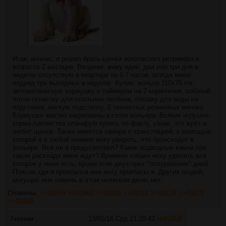
Итак, анонас, я решил брать щенка золотистого ретривера в
возрасте 2 месяцев. Вводная: живу один, два или три дня в
неделю отсутствую в квартире по 6-7 часов, всегда имею
подряд три выходных в неделю. Купил: вольер 110х70 см,
автоматическую кормушку с таймером на 2 кормления, собачий
лоток-оснастку для ссальных пелёнок, плошку для воды на
подставке, мягкую подстилку, 2 теннисных резиновых мячика.
Кормушки жестко закреплены к сетке вольера. Всякие игрушки-
корма-лакомства планирую купить по факту, узнав, что жрёт и
любит щенок. Также имеется камера с трансляцией, с помощью
которой я в любой момент могу увидеть, что происходит в
вольере. Всё ли я предусмотрел? Какие подводные камни при
таком раскладе меня ждут? Времени собаке могу уделять всё
которое у меня есть, кроме этих двух-трех "полурабочих" дней.
Поясни, где я проебался или могу проебаться. Других людей,
могущих мне помочь в этом нелегком деле, нет.
Ответы:
>>82959
>>82962
>>82981
>>83011
>>83128
>>83279
>>83350
Аноним
13/01/16 Срд 21:20:42
№
82959