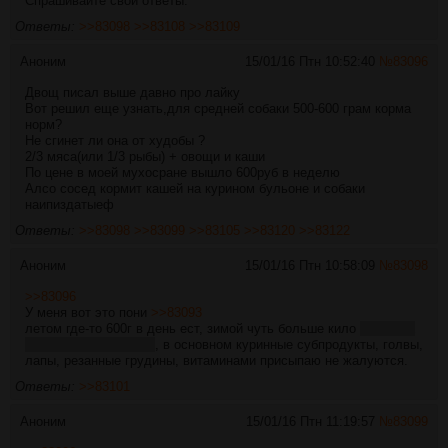
Спрашивайте свои ответы.
Ответы:
>>83098
>>83108
>>83109
Аноним
15/01/16 Птн 10:52:40
№
83096
Двощ писал выше давно про лайку
Вот решил еще узнать,для средней собаки 500-600 грам корма
норм?
Не сгинет ли она от худобы ?
2/3 мяса(или 1/3 рыбы) + овощи и каши
По цене в моей мухосране вышло 600руб в неделю
Алсо сосед кормит кашей на курином бульоне и собаки
наипиздатыеф
Ответы:
>>83098
>>83099
>>83105
>>83120
>>83122
Аноним
15/01/16 Птн 10:58:09
№
83098
>>83096
У меня вот это пони
>>83093
летом где-то 600г в день ест, зимой чуть больше кило
всё из-за
плотного подшерстка
, в основном куринные субпродукты, голвы,
лапы, резанные грудины, витаминами присыпаю не жалуются.
Ответы:
>>83101
Аноним
15/01/16 Птн 11:19:57
№
83099