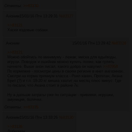
Ответы:
>>83130
Аноним
15/01/16 Птн 13:29:31
№
83127
>>83121
Хаски ездовые собаки.
Аноним
15/01/16 Птн 13:29:42
№
83128
>>83121
Можно обойтись по минимуму - лежак, миска для еды/воды,
игрухи. Поводок и ошейник можно купить позже, как гулять
начнете. Выше анон писал, какого добра он накупил
>>82958
По кормежке - посмотри цены в своем регионе в инет магазинах.
Смотри на корма премиум класса - Роял канин, Проплан, Акана
Брит (?) и т.п. 18-20 кг мешка хватит на месяц плюс минус. Где
то писали, что Акана стоит в районе 7к.
Ну а дальше затраты уже по ситуации - прививки, игрушки,
амуниция, болячки.
Ответы:
>>83135
Аноним
15/01/16 Птн 13:33:26
№
83130
>>83126
Доберман.