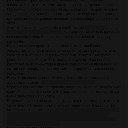
результате. Приятно, удобно."Фишингом" на собаку не
занимаюсь-хоть и выглядит похоже, просто получается само.
Постоянно просят с ним сфотографироваться, на центральной
улице особенно, я не отказываю, денег не беру но и по долгу
фотосессий не устраиваю-начинает толпа собираться и уже не
уйти.
Хотя то что он к людям добр и любит ласку
моя вина что
приучил, мне и расплачиваться
сыграло со мной злую шутку на
позапрошлый день России-от него у меня велик отвязали у
магазина.
Кусал он за все время-только меня и то по моей вине, я не
увидел где он спал и сначала-наступил, а затем-упал на него,
очумевшего от такой радости спросоня. 3 укуса 2 на правой
руке, 1 на правой ноге, 11 отверстий в сумме. Я на него не
ругался и он ещё некоторое время ходил-просил прощения, но
вот во сне теперь, если я иду мимо, подрыкивает-обозначает
габариты.
Вообще-он очень умный, может чётко показать мимикой и
жестами что хочет
гулять, играть, ласки, еды, етц
Играть с ним весело но страшно, когда носиться по двору-может
кормой в заносе так снести-что приземлишься на голову, так со
мной один раз и случилось.
Ещё один раз-его попытался потрепать как кошку друг которого
он не знал и в первый раз у него на территории, я едва успел
его спасти от снятия лица.
Надо добавить-я был под грибами, и
хз как успел, но сразу после мой трип ЛЮТО усилился от
выброса адреналина, руки-ноги стали растягиваться и менять
текстуры. мир посеро-зеленел