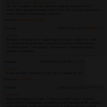
>не может стоить дешевле корма
Ну, так ты кормил весьма средним кормом. Акана стоит 6-7
тысяч 18кг, ориджен вообще около 9-10. Так что ещё как может и
стоит дешевле, натуралка в смысле.
Ответы:
>>83165
>>83198
Аноним
15/01/16 Птн 18:28:21
№
83164
>>83162
Маламут отличается по характеру в лучшую сторону, но тоже
со своими особенностями. Северных ездовых собак новичку
лучше не брать. Твой выбор - различные служебные породы,
овчарки, ретриверы.
Аноним
15/01/16 Птн 18:35:26
№
83165
>>83163
А чем вообще отличается корм за 6 от корма за 10?
Ответы:
>>83167
Аноним
15/01/16 Птн 18:37:33
№
83167
>>83165
Процентом мяса в составе. У аканы, которая за 6-7, процент
около 60-70. У ориджена, который за 9-10, процент 80-90. Делает
одна компания, акана позиционируется компанией как эконом