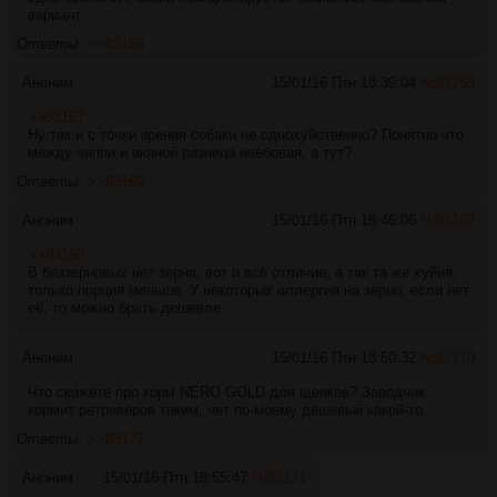
вариант.
Ответы:
>>83168
Аноним
15/01/16 Птн 18:39:04
№
83168
>>83167
Ну так и с точки зрения собаки не однохуйственно? Понятно что
между чаппи и аканой разница неебовая, а тут?
Ответы:
>>83169
Аноним
15/01/16 Птн 18:46:06
№
83169
>>83168
В беззерновых нет зерна, вот и всё отличие, а так та же хуйня,
только порция меньше. У некоторых аллергия на зерно, если нет
её, то можно брать дешевле.
Аноним
15/01/16 Птн 18:50:32
№
83170
Что скажете про корм NERO GOLD для щенков? Заводчик
кормит ретриверов таким, чет по-моему дёшевый какой-то.
Ответы:
>>83171
Аноним
15/01/16 Птн 18:55:47
№
83171