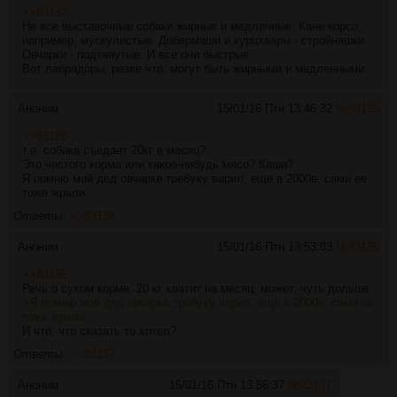
>>83132
Не все выставочные собаки жирные и медленные. Кане корсо,
например, мускулистые. Добермаши и курцхаары - стройняшки.
Овчарки - подтянутые. И все они быстрые.
Вот лабрадоры, разве что, могут быть жирными и медленными.
Аноним
15/01/16 Птн 13:46:32
№
83135
>>83128
т.е. собака съедает 20кг в месяц?
Это чистого корма или какое-нибудь мясо? Каши?
Я помню мой дед овчарке требуху варил, еще в 2000е, сами ее
тоже жрали.
Ответы:
>>83136
Аноним
15/01/16 Птн 13:53:03
№
83136
>>83135
Речь о сухом корме. 20 кг хватит на месяц, может, чуть дольше.
>Я помню мой дед овчарке требуху варил, еще в 2000е, сами ее
тоже жрали.
И что, что сказать то хотел?
Ответы:
>>83137
Аноним
15/01/16 Птн 13:56:37
№
83137