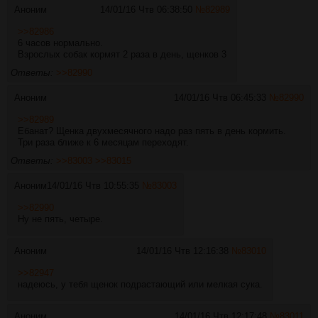
Аноним
14/01/16 Чтв 06:38:50
№
82989
>>82986
6 часов нормально.
Взрослых собак кормят 2 раза в день, щенков 3
Ответы:
>>82990
Аноним
14/01/16 Чтв 06:45:33
№
82990
>>82989
Ебанат? Щенка двухмесячного надо раз пять в день кормить.
Три раза ближе к 6 месяцам переходят.
Ответы:
>>83003
>>83015
Аноним
14/01/16 Чтв 10:55:35
№
83003
>>82990
Ну не пять, четыре.
Аноним
14/01/16 Чтв 12:16:38
№
83010
>>82947
надеюсь, у тебя щенок подрастающий или мелкая сука.
Аноним
14/01/16 Чтв 12:17:48
№
83011