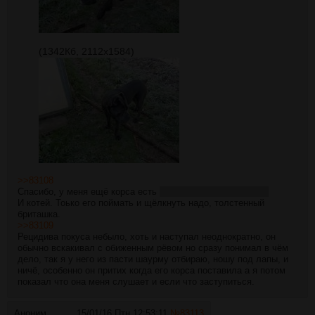
(1342Кб, 2112x1584)
>>83108
Спасибо, у меня ещё корса есть
он её до усрачки боиться
И котей. Тоько его поймать и щёлкнуть надо, толстенный
бриташка.
>>83109
Рецидива покуса небыло, хоть и наступал неоднократно, он
обычно вскакивал с обиженным рёвом но сразу понимал в чём
дело, так я у него из пасти шаурму отбираю, ношу под лапы, и
ничё, особенно он притих когда его корса поставила а я потом
показал что она меня слушает и если что заступиться.
Аноним
15/01/16 Птн 12:53:11
№
83113