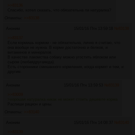
>>83136
Спасибо, хотел сказать, что обязательна ли натуралка?
Ответы:
>>83138
Аноним
15/01/16 Птн 13:59:18
№
83138
>>83137
Если кормишь кормом - не обязательна, лично я считаю, что
она вообще не нужна. В корме достаточно и белков, и
витаминов и минералов.
В качестве лакомства собаку можно угостить яблоком или
сыром (любаядругаяеда).
Есть сторонники смешанного кормления, когда кормят и тем, и
другим.
Аноним
15/01/16 Птн 13:59:53
№
83139
>>83009
>хорошая натуралка никак не может стоить дешевле корма
Распиши рацион и цены.
Ответы:
>>83140
Аноним
15/01/16 Птн 14:08:37
№
83140
>>83139