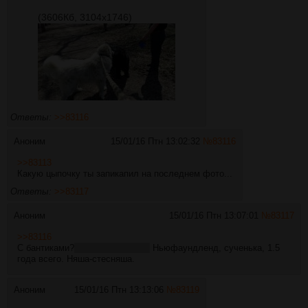
(3606Кб, 3104x1746)
Ответы:
>>83116
Аноним
15/01/16 Птн 13:02:32
№
83116
>>83113
Какую цыпочку ты запикапил на последнем фото...
Ответы:
>>83117
Аноним
15/01/16 Птн 13:07:01
№
83117
>>83116
С бантиками?
Или момончиком?
Ньюфаундленд, сученька, 1.5
года всего. Няша-стесняша.
Аноним
15/01/16 Птн 13:13:06
№
83119