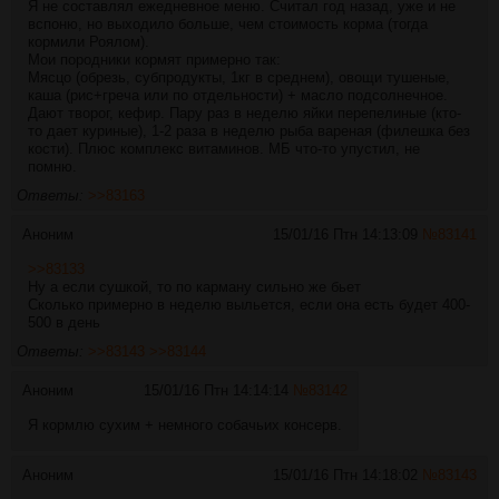
Я не составлял ежедневное меню. Считал год назад, уже и не
вспоню, но выходило больше, чем стоимость корма (тогда
кормили Роялом).
Мои породники кормят примерно так:
Мясцо (обрезь, субпродукты, 1кг в среднем), овощи тушеные,
каша (рис+греча или по отдельности) + масло подсолнечное.
Дают творог, кефир. Пару раз в неделю яйки перепелиные (кто-
то дает куриные), 1-2 раза в неделю рыба вареная (филешка без
кости). Плюс комплекс витаминов. МБ что-то упустил, не
помню.
Ответы:
>>83163
Аноним
15/01/16 Птн 14:13:09
№
83141
>>83133
Ну а если сушкой, то по карману сильно же бьет
Сколько примерно в неделю выльется, если она есть будет 400-
500 в день
Ответы:
>>83143
>>83144
Аноним
15/01/16 Птн 14:14:14
№
83142
Я кормлю сухим + немного собачьих консерв.
Аноним
15/01/16 Птн 14:18:02
№
83143