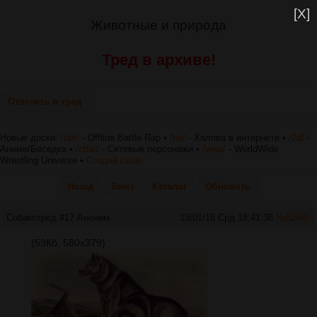
[X]
Животные и природа
Тред в архиве!
Ответить в тред
Новые доски:
/obr/
- Offline Battle Rap •
/hv/
- Халява в интернете •
/2d/
-
Аниме/Беседка •
/char/
- Сетевые персонажи •
/wwe/
- WorldWide
Wrestling Universe •
Создай свою
Назад
Вниз
Каталог
Обновить
Собакотред #17
Аноним
13/01/16 Срд 18:41:36
№
82945
(53Кб, 580x379)