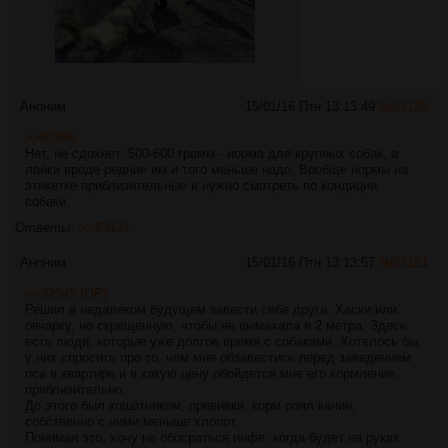
Аноним
15/01/16 Птн 13:13:49
№
83120
>>83096
Нет, не сдохнет. 500-600 грамм - норма для крупных собак, а
лайки вроде редние им и того меньше надо. Вообще нормы на
этикетке приблизительные и нужно смотреть по кондиции
собаки.
Ответы:
>>83131
Аноним
15/01/16 Птн 13:13:57
№
83121
>>82945 (OP)
Решил в недалеком будущем завести себе друга. Хаски или
овчарку, но скрещенную, чтобы не вымахала в 2 метра. Здесь
есть люди, которые уже долгое время с собаками. Хотелось бы
у них спросить про то, чем мне обзавестись перед заведением
пса в квартире и в какую цену обойдется мне его кормление,
приблизительно.
До этого был кошатником, прививки, корм роял канин,
собственно с ними меньше хлопот.
Понимая это, хочу не обосраться инфе, когда будет на руках