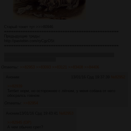
Старый тонет тут >>>80946
=================================================
Предыдущие треды:
http://pastebin.com/ryCgzDSt
=================================================
Три разных FAQ'a, и которых в итоге должен получится один:
http://pastebin.com/npnyAyxG
Ответы:
>>82953
>>83093
>>83121
>>83408
>>84406
Аноним
13/01/16 Срд 19:37:39
№
82952
>>82939
Титбит норм, но осторожнее с лёгким, у меня собака от него
обосралсь говном.
Ответы:
>>82954
Аноним
13/01/16 Срд 19:43:41
№
82953
>>82945 (OP)
А чем обычно срет?