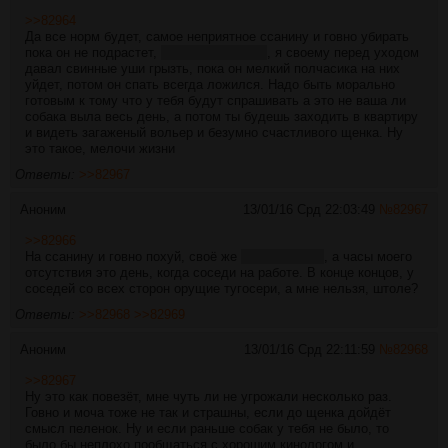
>>82964
Да все норм будет, самое неприятное ссанину и говно убирать
пока он не подрастет,
но это неизбежно
, я своему перед уходом
давал свинные уши грызть, пока он мелкий полчасика на них
уйдет, потом он спать всегда ложился. Надо быть морально
готовым к тому что у тебя будут спрашивать а это не ваша ли
собака выла весь день, а потом ты будешь заходить в квартиру
и видеть загаженый вольер и безумно счастливого щенка. Ну
это такое, мелочи жизни
Ответы:
>>82967
Аноним
13/01/16 Срд 22:03:49
№
82967
>>82966
На ссанину и говно похуй, своё же
ну почти, лол
, а часы моего
отсутствия это день, когда соседи на работе. В конце концов, у
соседей со всех сторон орущие тугосери, а мне нельзя, штоле?
Ответы:
>>82968
>>82969
Аноним
13/01/16 Срд 22:11:59
№
82968
>>82967
Ну это как повезёт, мне чуть ли не угрожали несколько раз.
Говно и моча тоже не так и страшны, если до щенка дойдёт
смысл пеленок. Ну и если раньше собак у тебя не было, то
было бы неплохо пообщаться с хорошим кинологом и