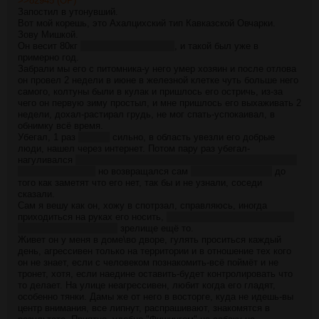
>>82945 (OP)
Запостил в утонувший.
Вот мой корешь, это Ахалцихский тип Кавказской Овчарки.
Зову Мишкой.
Он весит 80кг
Грузины бывают 130+
, и такой был уже в
примерно год.
Забрали мы его с питомника-у него умер хозяин и после отлова
он провел 2 недели в июне в железной клетке чуть больше него
самого, колтуны были в кулак и пришлось его остричь, из-за
чего он первую зиму простыл, и мне пришлось его выхаживать 2
недели, дохал-растирал грудь, не мог спать-успокаивал, в
обнимку всё время.
Убегал, 1 раз
первый
сильно, в область увезли его добрые
люди, нашел через интернет. Потом пару раз убегал-
нагуливался
такая туша в центре города без поводка-ошейника-
намордника, одна
но возвращался сам
чистый, не в крови
до
того как заметят что его нет, так бы и не узнали, соседи
сказали.
Сам я вешу как он, хожу в спотрзал, справляюсь, иногда
приходиться на руках его носить,
по жаре, через реагент, когда
его высочество устало
зрелище ещё то.
Живет он у меня в доме\во дворе, гулять проситься каждый
день, агрессивен только на территории и в отношение тех кого
он не знает, если с человеком познакомить-всё поймёт и не
тронет, хотя, если наедине оставить-будет контролировать что
то делает. На улице неагрессивен, любит когда его гладят,
особенно тянки. Дамы же от него в восторге, куда не идешь-вы
центр внимания, все липнут, распрашивают, знакомятся в