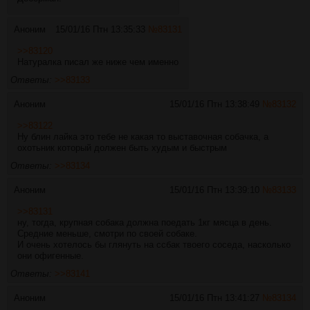
Аноним
15/01/16 Птн 13:35:33
№
83131
>>83120
Натуралка писал же ниже чем именно
Ответы:
>>83133
Аноним
15/01/16 Птн 13:38:49
№
83132
>>83122
Ну блин лайка это тебе не какая то выставочная собачка, а
охотьник который должен быть худым и быстрым
Ответы:
>>83134
Аноним
15/01/16 Птн 13:39:10
№
83133
>>83131
ну, тогда, крупная собака должна поедать 1кг мясца в день.
Средние меньше, смотри по своей собаке.
И очень хотелось бы глянуть на ссбак твоего соседа, насколько
они офигенные.
Ответы:
>>83141
Аноним
15/01/16 Птн 13:41:27
№
83134