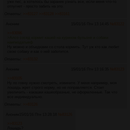
уже пес, а хотелось бы заранее узнать все, если меня что-то
отпугнет - просто забить на это.
Ответы:
>>83127
>>83128
>>83161
Аноним
15/01/16 Птн 13:14:45
№
83122
>>83096
>Алсо сосед кормит кашей на курином бульоне и собаки
наипиздатыеф
Ну можно и объедками со стола кормить. Тут уж кто как любит
свою собаку и как о ней заботится.
Ответы:
>>83132
Аноним
15/01/16 Птн 13:16:35
№
83123
>>83105
Ну по говну нужно смотреть, извините. У меня например, моя
лошадь жрет строго норму, но не поправляется. Стоит
увеличить - какашки кашеобразные, не оформленные. Так что
все индивидуально.
Ответы:
>>83126
Аноним
15/01/16 Птн 13:28:18
№
83126
>>83123
Лошадь?