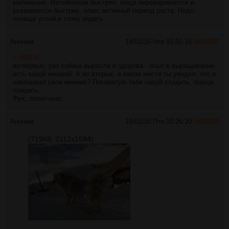
маленькие. Метаболизм быстрее, пища переваривается и
усваивается быстрее, плюс активный период роста. Надо
почаще углей в топку кидать.
Аноним
14/01/16 Чтв 15:55:15
№
83037
>>83016
во-первых, раз собака выросла и здорова - опыт в выращивании
есть какой никакой. А во вторых, в каком месте ты увидел, что я
навязывал свое мнение? Посоветую тебе нахуй сходить, борща
пожрать.
Фух, полегчало.
Аноним
15/01/16 Птн 10:26:20
№
83093
(719Кб, 2112x1584)