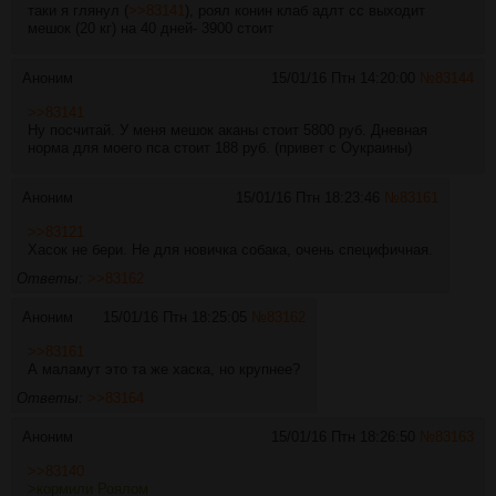
таки я глянул (
>>83141
), роял конин клаб адлт сс выходит
мешок (20 кг) на 40 дней- 3900 стоит
Аноним
15/01/16 Птн 14:20:00
№
83144
>>83141
Ну посчитай. У меня мешок аканы стоит 5800 руб. Дневная
норма для моего пса стоит 188 руб. (привет с Оукраины)
Аноним
15/01/16 Птн 18:23:46
№
83161
>>83121
Хасок не бери. Не для новичка собака, очень специфичная.
Ответы:
>>83162
Аноним
15/01/16 Птн 18:25:05
№
83162
>>83161
А маламут это та же хаска, но крупнее?
Ответы:
>>83164
Аноним
15/01/16 Птн 18:26:50
№
83163
>>83140
>кормили Роялом