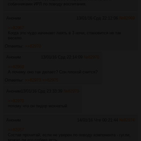
собачниками ИРЛ по поводу воспитания.
Аноним
13/01/16 Срд 22:12:06
№
82969
>>82967
Когда это чудо начинает лаять в 3 ночи, становится не так
весело.
Ответы:
>>82970
Аноним
13/01/16 Срд 22:14:09
№
82970
>>82969
А почему оно так делает? Сон плохой снится?
Ответы:
>>82973
>>82975
Аноним
13/01/16 Срд 23:33:39
№
82973
>>82970
потому что он пидор мохнатый
Аноним
14/01/16 Чтв 00:21:44
№
82974
>>82957
Состав прочитай, если не уверен по поводу компонента - гугли,
можно ли его собаке есть.