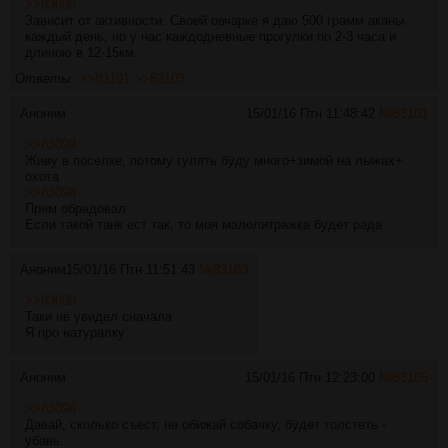
>>83096
Зависит от активности. Своей овчарке я даю 500 грамм аканы
каждый день, но у нас каждодневные прогулки по 2-3 часа и
длиною в 12-15км.
Ответы:
>>83101
>>83103
Аноним
15/01/16 Птн 11:48:42
№
83101
>>83099
Живу в поселке, потому гулять буду много+зимой на лыжах+
охота
>>83098
Прям обрадовал
Если такой танк ест так, то моя малолитражка будет рада
Аноним
15/01/16 Птн 11:51:43
№
83103
>>83099
Таки не увидел сначала
Я про натуралку
Аноним
15/01/16 Птн 12:23:00
№
83105
>>83096
Давай, сколько съест, не обижай собачку, будет толстеть -
убавь.