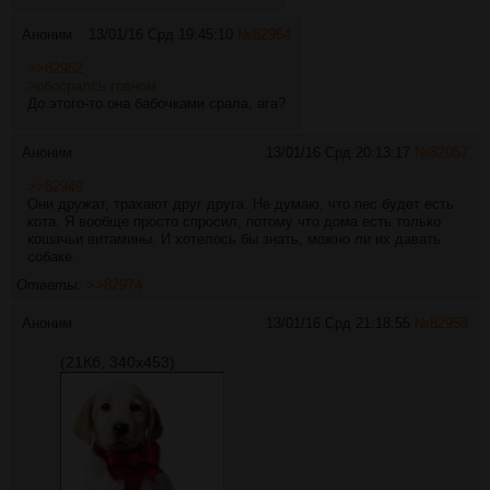
Аноним
13/01/16 Срд 19:45:10
№
82954
>>82952
>обосралсь говном
До этого-то она бабочками срала, ага?
Аноним
13/01/16 Срд 20:13:17
№
82957
>>82949
Они дружат, трахают друг друга. Не думаю, что пес будет есть
кота. Я вообще просто спросил, потому что дома есть только
кошачьи витамины. И хотелось бы знать, можно ли их давать
собаке.
Ответы:
>>82974
Аноним
13/01/16 Срд 21:18:55
№
82958
(21Кб, 340x453)