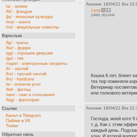
Аноним
18/04/21 Вск 21:
/a/ - аниме
1.png
/fd/ - фэндом
104Кб, 801x646
/ja/ - японская культура
/ma/ - манга
/vn/ - визуальные новеллы
Взрослым
/fg/ - трапы
/fur/ - фурри
/gg/ - хорошие девушки
/ga/ - геи
/vape/ - электронные сигареты
/h/ - хентай
/ho/ - прочий хентай
Кошка 6 лет, блюет к
/hc/ - hardcore
тех пор поменяли корм
/e/ - extreme pron
Ветеринар посоветовал
/fet/ - фетиш
или толкового ветери
/sex/ - секс и отношения
/fag/ - фагготрия
Аноним
18/04/21 Вск 21:
Ссылки
Канал в Telegram
Господа, моей коте 9 
Паблик в VK
т. д. Как с этим эфф
Twitter
каждый день. Подска
Обратная связь
хочу. И второй вопрос