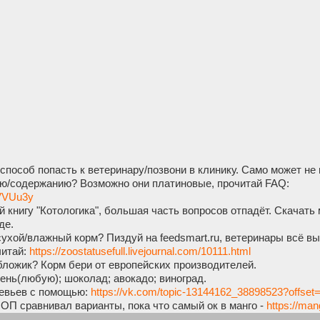
способ попасть к ветеринару/позвони в клинику. Само может не 
ю/содержанию? Возможно они платиновые, прочитай FAQ:
kVVUu3y
 книгу "Котологика", большая часть вопросов отпадёт. Скачать 
де.
хой/влажный корм? Пиздуй на feedsmart.ru, ветеринары всё вы
читай:
https://zoostatusefull.livejournal.com/10111.html
бложик? Корм бери от европейских производителей.
нь(любую); шоколад; авокадо; виноград.
евьев с помощью:
https://vk.com/topic-13144162_38898523?offset
 ОП сравнивал варианты, пока что самый ок в манго -
https://ma
й:
https://mango.rocks/multi_referral_copy?promo=T6N38W
(по рефе