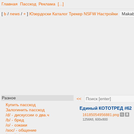
Главная
Пасскод
Реклама
[...]
[
b
/
news
/
+
]
Юзердоски
Каталог
Трекер
NSFW
Настройки
Разное
<<
Купить пасскод
Единый КОТОТРЕД #62
Залогинить пасскод
/d/ - дискуссии о два.ч
16185054956881.png
1256Кб, 600x800
/b/ - бред
/o/ - оэкаки
/soc/ - общение