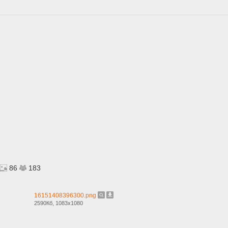
86
183
16151408396300.png
2590Кб, 1083x1080