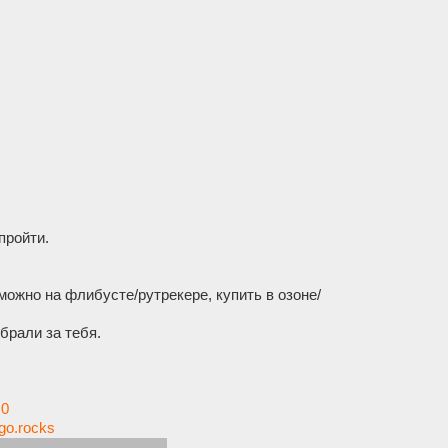
пройти.
можно на флибусте/рутрекере, купить в озоне/
брали за тебя.
=0
ngo.rocks
ралке месяц в подарок)