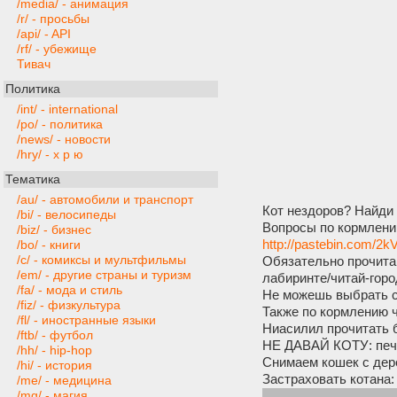
/media/ - анимация
/r/ - просьбы
/api/ - API
/rf/ - убежище
Тивач
Политика
/int/ - international
/po/ - политика
/news/ - новости
/hry/ - х р ю
Тематика
/au/ - автомобили и транспорт
Кот нездоров? Найди 
/bi/ - велосипеды
Вопросы по кормлени
/biz/ - бизнес
http://pastebin.com/2
/bo/ - книги
/c/ - комиксы и мультфильмы
Обязательно прочитай
/em/ - другие страны и туризм
лабиринте/читай-горо
/fa/ - мода и стиль
Не можешь выбрать су
/fiz/ - физкультура
Также по кормлению 
/fl/ - иностранные языки
Ниасилил прочитать 
/ftb/ - футбол
НЕ ДАВАЙ КОТУ: пече
/hh/ - hip-hop
Снимаем кошек с дер
/hi/ - история
Застраховать котана:
/me/ - медицина
Ссылка с рефералко
/mg/ - магия