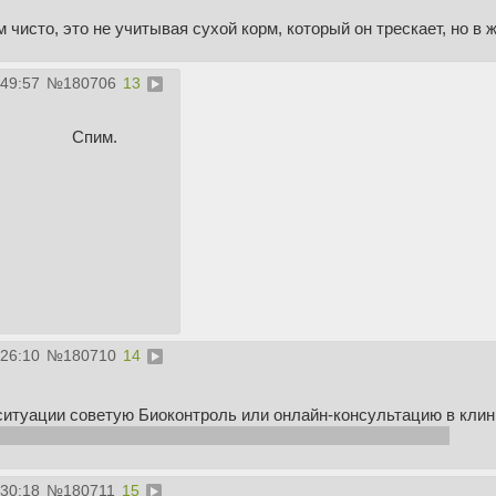
м чисто, это не учитывая сухой корм, который он трескает, но 
:49:57
№
180706
13
Спим.
:26:10
№
180710
14
ситуации советую Биоконтроль или онлайн-консультацию в клин
сить, там есть два шарящих врача тележка@televeterinary
:30:18
№
180711
15