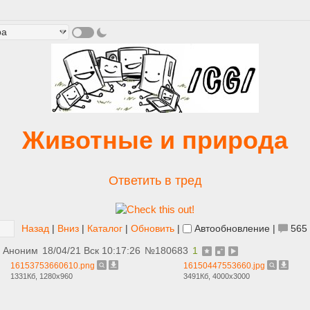
Животные и природа
Ответить в тред
Назад
|
Вниз
|
Каталог
|
Обновить
|
Автообновление
|
565
Аноним
18/04/21 Вск 10:17:26
№
180683
1
16153753660610.png
16150447553660.jpg
1331Кб, 1280x960
3491Кб, 4000x3000