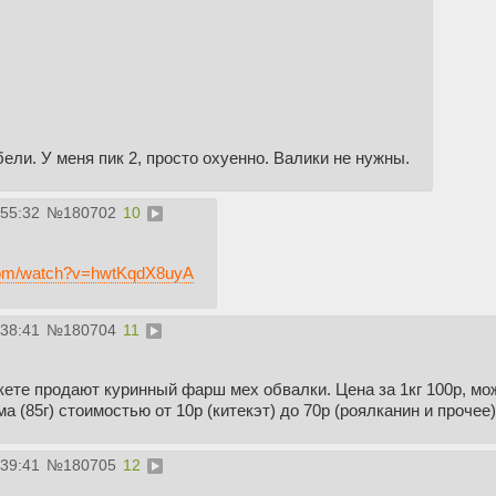
ели. У меня пик 2, просто охуенно. Валики не нужны.
:55:32
№
180702
10
.com/watch?v=hwtKqdX8uyA
:38:41
№
180704
11
те продают куринный фарш мех обвалки. Цена за 1кг 100р, можн
а (85г) стоимостью от 10р (китекэт) до 70р (роялканин и прочее
:39:41
№
180705
12