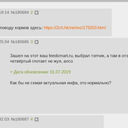
18:14
№
180684
2
поводу кормов здесь:
https://2ch.hk/ne/res/179203.html
25:04
№
180686
3
Зашел на этот ваш feedsmart.ru, выбрал топчик, а там в от
четвёртый глотает не жуя, алсо
> Дата обновления: 01.07.2019
Как бы не скмая актуальная инфа, это нормально?
32:03
№
180687
4