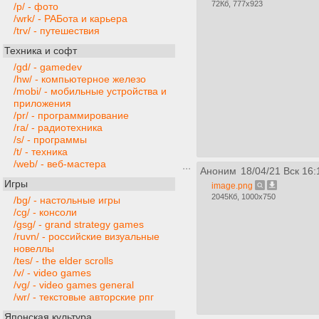
72Кб, 777x923
/p/ - фото
/wrk/ - РАБота и карьера
/trv/ - путешествия
Техника и софт
/gd/ - gamedev
/hw/ - компьютерное железо
/mobi/ - мобильные устройства и
приложения
/pr/ - программирование
/ra/ - радиотехника
/s/ - программы
/t/ - техника
/web/ - веб-мастера
Аноним
18/04/21 Вск 16:
Игры
image.png
2045Кб, 1000x750
/bg/ - настольные игры
/cg/ - консоли
/gsg/ - grand strategy games
/ruvn/ - российские визуальные
новеллы
/tes/ - the elder scrolls
/v/ - video games
/vg/ - video games general
/wr/ - текстовые авторские рпг
Японская культура