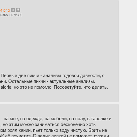
4.png
63Кб, 667x395
 Первые две пикчи - анализы годовой давности, с
емени. Остальные пикчи - актуальные анализы.
alorie, но это не помогло. Посоветуйте, что делать,
- на мне, на одежде, на мебели, на полу, в тарелке и
а, но этим можно заниматься бесконечно хоть
м роял канин, пьет только воду чистую. Брить не
АК её почистить!? валик липкий не помогает, руками