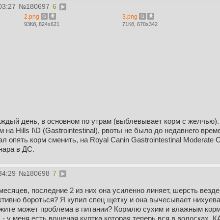
03:27
№
180697
6
2.png
3.png
93Кб, 824x621
71Кб, 670x342
аждый день, в основном по утрам (выблевывает корм с желчью).
 на Hills I\D (Gastrointestinal), рвоты не было до недавнего вр
 опять корм сменить, на Royal Canin Gastrointestinal Moderate C
нара в ДС.
34:29
№
180698
7
месяцев, последние 2 из них она усиленно линяет, шерсть везде 
ективно бороться? Я купил спец щетку и она вычесывает нихуев
жите может проблема в питании? Кормлю сухим и влажным кормо
 - у меня есть вощеная куртка которая теперь вся в волосках, К