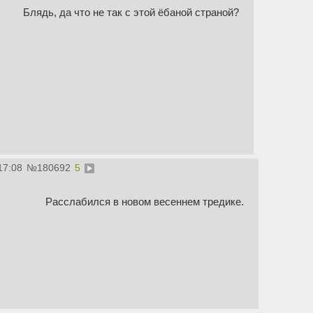
Блядь, да что не так с этой ёбаной страной?
17:08
№
180692
5
Расслабился в новом весеннем тредике.