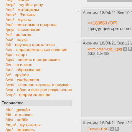
/mlp/ - my little pony
/mo/ - мотоциклы
Аноним
18/04/21 Вск 10:
/mov/ - Фильмы
/mu/ - музыка
>>180683 (OP)
/ne/ - животные и природа
Прыдущий срется по 
/psy/ - психология
/re/ - религия
/sci/ - наука
Аноним
18/04/21 Вск 12:
/sf/ - научная фантастика
korm-orijen-cat[...].jpg
/sn/ - паранормальные явления
20Кб, 410x480
/sp/ - спорт
/spc/ - космос и астрономия
/tv/ - тв и кино
/un/ - образование
/w/ - оружие
/wh/ - warhammer
/wm/ - военная техника и оружие
/wp/ - обои и высокое разрешение
/zog/ - теории заговора
Творчество
/de/ - дизайн
/di/ - столовая
/diy/ - хобби
Аноним
18/04/21 Вск 13:
/mus/ - музыканты
Снимок.PNG
/pa/ - живопись