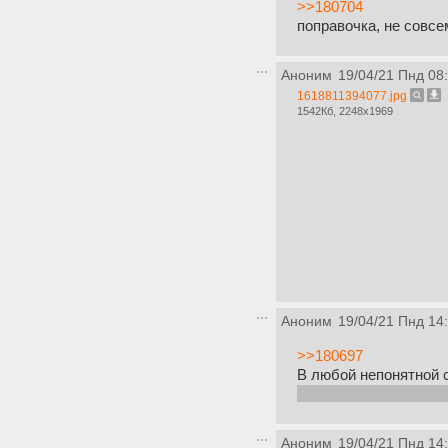
>>180704
поправочка, не совсе
Аноним
19/04/21 Пнд 08
1618811394077.jpg
1542Кб, 2248x1969
Аноним
19/04/21 Пнд 14
>>180697
В любой непонятной 
пока можешь тут спро
Аноним
19/04/21 Пнд 14