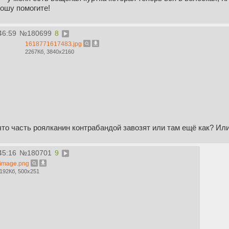
рошу помогите!
46:59
№
180699
8
1618771617483.jpg
2267Кб, 3840x2160
что часть роялканин контрабандой завозят или там ещё как? Ил
45:16
№
180701
9
image.png
192Кб, 500x251