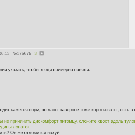
06:13
№
175675
3
нии указать, чтобы люди примерно поняли.
?
Ходит кажется норм, но лапы наверное тоже коротковаты, есть в 
ы не причинить дискомфорт питомцу, сложите хвост вдоль туло
едины лопаток
ить? Он же отломится нахуй.