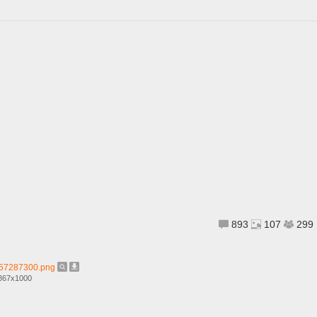
893
107
299
57287300.png
 867x1000