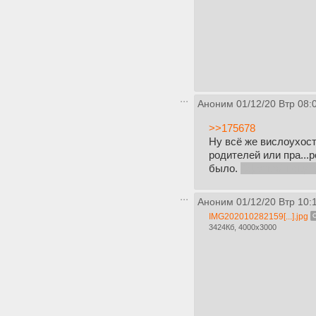
Аноним
01/12/20 Втр 08:
>>175678
Ну всё же вислоухост
родителей или пра...р
было.
Сфоткай неку с
Аноним
01/12/20 Втр 10:
IMG202010282159[...].jpg
3424Кб, 4000x3000