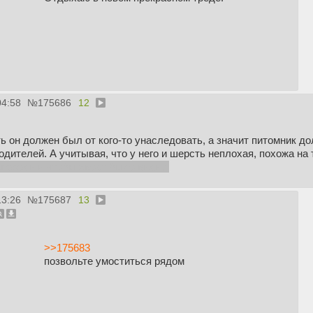
04:58
№
175686
12
ь он должен был от кого-то унаследовать, а значит питомник дол
одителей. А учитывая, что у него и шерсть неплохая, похожа на т
переди и чтобы хвост было видно.
13:26
№
175687
13
>>175683
позвольте умоститься рядом