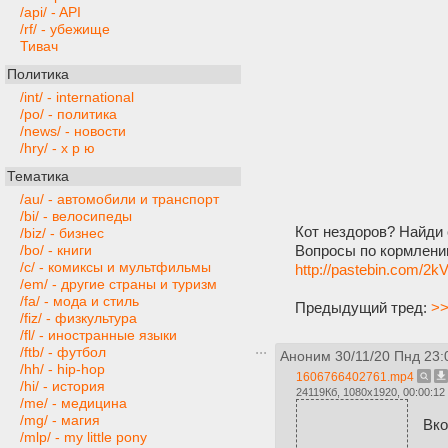
/api/ - API
/rf/ - убежище
Тивач
Политика
/int/ - international
/po/ - политика
/news/ - новости
/hry/ - х р ю
Тематика
/au/ - автомобили и транспорт
/bi/ - велосипеды
Кот нездоров? Найди 
/biz/ - бизнес
Вопросы по кормлени
/bo/ - книги
/c/ - комиксы и мультфильмы
http://pastebin.com/2
/em/ - другие страны и туризм
/fa/ - мода и стиль
Предыдущий тред:
>>
/fiz/ - физкультура
/fl/ - иностранные языки
/ftb/ - футбол
Аноним
30/11/20 Пнд 23:
/hh/ - hip-hop
1606766402761.mp4
/hi/ - история
24119Кб, 1080x1920, 00:00:12
/me/ - медицина
/mg/ - магия
Вко
/mlp/ - my little pony