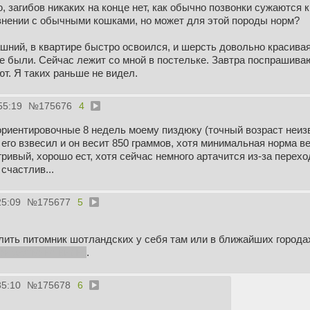
 загибов никаких на конце нет, как обычно позвонки сужаются к
внении с обычными кошками, но может для этой породы норм?
шний, в квартире быстро освоился, и шерсть довольно красивая,
е были. Сейчас лежит со мной в постельке. Завтра поспрашиваю
ют. Я таких раньше не видел.
55:19
№
175676
4
ориентировочные 8 недель моему пиздюку (точный возраст неи
я его взвесил и он весит 850 граммов, хотя минимальная норма 
гривый, хорошо ест, хотя сейчас немного артачится из-за перехо
счастлив...
25:09
№
175677
5
ить питомник шотландских у себя там или в ближайших городах.
ей фотке не видно
.
35:10
№
175678
6