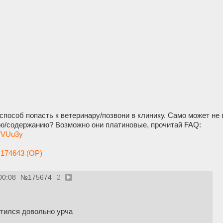
способ попасть к ветеринару/позвони в клинику. Само может не 
ю/содержанию? Возможно они платиновые, прочитай FAQ:
kVVUu3y
174643 (OP)
00:08
№
175674
2
тился довольно урча