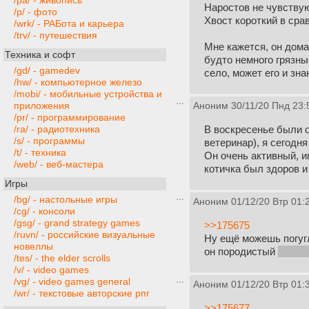
/pa/ - живопись
Наростов не чувствую,
/p/ - фото
Хвост короткий в сра
/wrk/ - РАБота и карьера
/trv/ - путешествия
Мне кажется, он дома
Техника и софт
будто немного грязны
/gd/ - gamedev
село, может его и зна
/hw/ - компьютерное железо
/mobi/ - мобильные устройства и
приложения
Аноним
30/11/20 Пнд 23:
/pr/ - программирование
В воскресенье были 
/ra/ - радиотехника
/s/ - программы
ветеринар), я сегодн
/t/ - техника
Он очень активный, и
/web/ - веб-мастера
котичка был здоров и 
Игры
/bg/ - настольные игры
Аноним
01/12/20 Втр 01:
/cg/ - консоли
/gsg/ - grand strategy games
>>175675
/ruvn/ - российские визуальные
Ну ещё можешь погугл
новеллы
он породистый
по тво
/tes/ - the elder scrolls
/v/ - video games
/vg/ - video games general
Аноним
01/12/20 Втр 01:
/wr/ - текстовые авторские рпг
>>175677