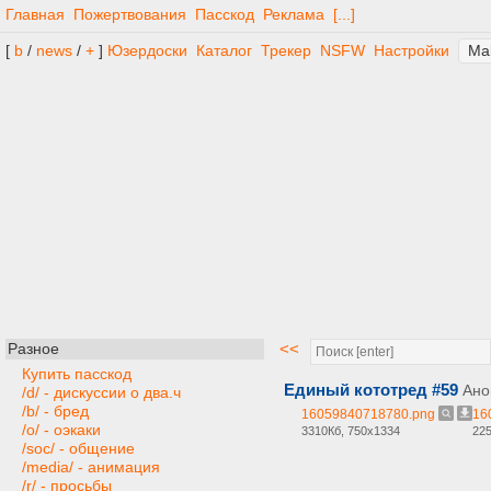
Главная
Пожертвования
Пасскод
Реклама
[...]
[
b
/
news
/
+
]
Юзердоски
Каталог
Трекер
NSFW
Настройки
<<
Разное
Купить пасскод
Единый кототред #59
Ано
/d/ - дискуссии о два.ч
/b/ - бред
16059840718780.png
16
/o/ - оэкаки
3310Кб, 750x1334
225
/soc/ - общение
/media/ - анимация
/r/ - просьбы