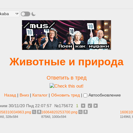
Животные и природа
Ответить в тред
Назад
|
Вниз
|
Каталог
|
Обновить тред
|
Автообновление
ним
30/11/20 Пнд 22:07:57
№
175672
1
058310034963.png
16064820253700.png
160610
Кб, 328x584
875Кб, 1000x594
1149Кб,