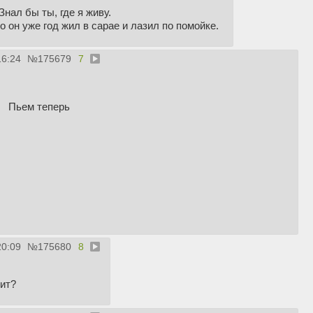
Знал бы ты, где я живу.
о он уже год жил в сарае и лазил по помойке.
16:24
№
175679
7
Пьем теперь
20:09
№
175680
8
оит?