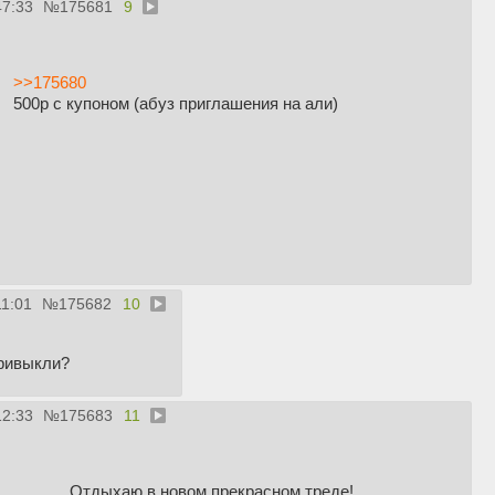
47:33
№
175681
9
>>175680
500р с купоном (абуз приглашения на али)
11:01
№
175682
10
привыкли?
12:33
№
175683
11
Отдыхаю в новом прекрасном треде!