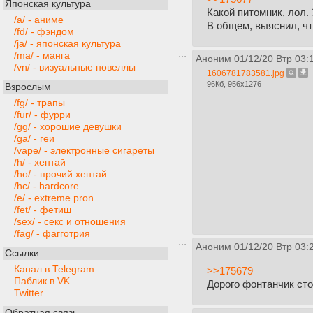
Японская культура
Какой питомник, лол. 
/a/ - аниме
В общем, выяснил, чт
/fd/ - фэндом
/ja/ - японская культура
/ma/ - манга
Аноним
01/12/20 Втр 03:
/vn/ - визуальные новеллы
1606781783581.jpg
96Кб, 956x1276
Взрослым
/fg/ - трапы
/fur/ - фурри
/gg/ - хорошие девушки
/ga/ - геи
/vape/ - электронные сигареты
/h/ - хентай
/ho/ - прочий хентай
/hc/ - hardcore
/e/ - extreme pron
/fet/ - фетиш
/sex/ - секс и отношения
/fag/ - фагготрия
Аноним
01/12/20 Втр 03:
Ссылки
Канал в Telegram
>>175679
Паблик в VK
Дорого фонтанчик ст
Twitter
Обратная связь