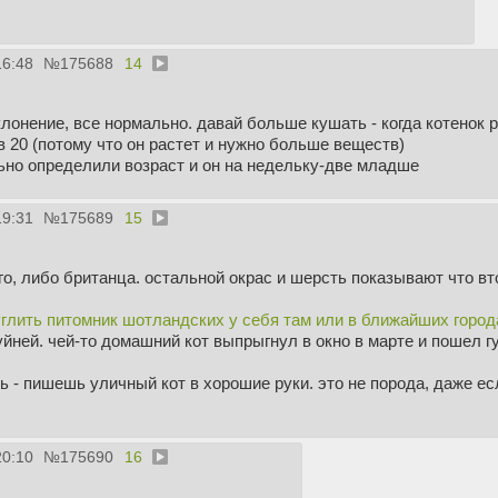
16:48
№
175688
14
лонение, все нормально. давай больше кушать - когда котенок ра
 20 (потому что он растет и нужно больше веществ)
ьно определили возраст и он на недельку-две младше
19:31
№
175689
15
о, либо британца. остальной окрас и шерсть показывают что в
глить питомник шотландских у себя там или в ближайших город
уйней. чей-то домашний кот выпрыгнул в окно в марте и пошел гу
ь - пишешь уличный кот в хорошие руки. это не порода, даже ес
20:10
№
175690
16