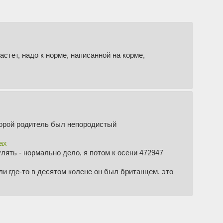
стет, надо к норме, написанной на корме,
торой родитель был непородистый
ах
лять - нормально дело, я потом к осени 472947
ли где-то в десятом колене он был британцем. это