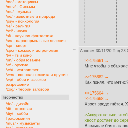
/mo/ - мотоциклы
/mov/ - Фильмы
/mu/ - музыка
/ne/ - животные и природа
/psy/ - психология
/re/ - религия
/sci/ - наука
/sf/ - научная фантастика
/sn/ - паранормальные явления
/sp/ - спорт
/spc/ - космос и астрономия
Аноним
30/11/20 Пнд 23:
/tv/ - тв и кино
/un/ - образование
>>175661 →
/w/ - оружие
Мне чтобы в объявле
/wh/ - warhammer
/wm/ - военная техника и оружие
>>175662 →
/wp/ - обои и высокое
Как понял, что метис
разрешение
/zog/ - теории заговора
>>175664 →
Творчество
>>175668 →
Хвост вроде гнётся. 
/de/ - дизайн
/di/ - столовая
/diy/ - хобби
>Аккуратненько, чтоб
Графомания
хвост достает до сер
/mus/ - музыканты
В смысле блять слож