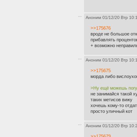
Аноним
01/12/20 Втр 10:
>>175676
вроде не большое отк
прибавлять процентов
+ возможно неправил
Аноним
01/12/20 Втр 10:
>>175675
морда либо вислоухог
>Ну ещё можешь погу
не занимайся такой х
таких метисов вижу
хочешь кому-то отдат
просто уличный кот
Аноним
01/12/20 Втр 10:
>>175679