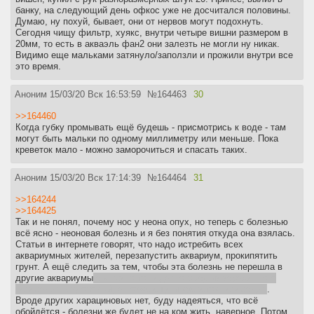
банку, на следующий день офкос уже не досчитался половины.
Думаю, ну похуй, бывает, они от нервов могут подохнуть.
Сегодня чищу фильтр, хуякс, внутри четыре вишни размером в
20мм, то есть в акваэль фан2 они залезть не могли ну никак.
Видимо еще мальками затянуло/заползли и прожили внутри все
это время.
Аноним
15/03/20 Вск 16:53:59
№
164463
30
>>164460
Когда губку промывать ещё будешь - присмотрись к воде - там
могут быть мальки по одному миллиметру или меньше. Пока
креветок мало - можно заморочиться и спасать таких.
Аноним
15/03/20 Вск 17:14:39
№
164464
31
>>164244
>>164425
Так и не понял, почему нос у неона опух, но теперь с болезнью
всё ясно - неоновая болезнь и я без понятия откуда она взялась.
Статьи в интернете говорят, что надо истребить всех
аквариумных жителей, перезапустить аквариум, прокипятить
грунт. А ещё следить за тем, чтобы эта болезнь не перешла в
другие аквариумы
а я всего-то недавно рыбу из зараженного
пересадил в здоровый, а позже ещё и креветок пересадил
.
Вроде других харациновых нет, буду надеяться, что всё
обойдётся - болезни же будет не на ком жить, наверное. Потом