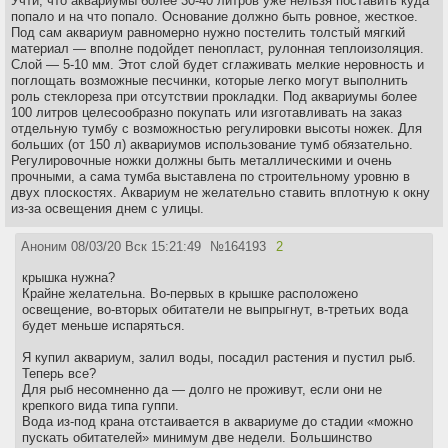
Учти, что аквариумы более 30-40 литров уже нельзя поставить куда
попало и на что попало. Основание должно быть ровное, жесткое.
Под сам аквариум равномерно нужно постелить толстый мягкий
материал — вполне подойдет пенопласт, рулонная теплоизоляция.
Слой — 5-10 мм. Этот слой будет сглаживать мелкие неровность и
поглощать возможные песчинки, которые легко могут выполнить
роль стеклореза при отсутствии прокладки. Под аквариумы более
100 литров целесообразно покупать или изготавливать на заказ
отдельную тумбу с возможностью регулировки высоты ножек. Для
больших (от 150 л) аквариумов использование тумб обязательно.
Регулировочные ножки должны быть металлическими и очень
прочными, а сама тумба выставлена по строительному уровню в
двух плоскостях. Аквариум не желательно ставить вплотную к окну
из-за освещения днем с улицы.
Аноним
08/03/20 Вск 15:21:49
№
164193
2
крышка нужна?
Крайне желательна. Во-первых в крышке расположено
освещение, во-вторых обитатели не выпрыгнут, в-третьих вода
будет меньше испаряться.
Я купил аквариум, залил воды, посадил растения и пустил рыб.
Теперь все?
Для рыб несомненно да — долго не проживут, если они не
крепкого вида типа гуппи.
Вода из-под крана отстаивается в аквариуме до стадии «можно
пускать обитателей» минимум две недели. Большинство