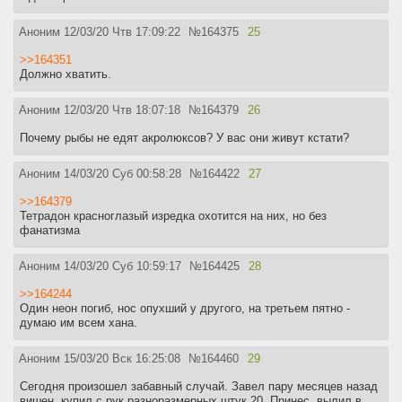
Аноним
12/03/20 Чтв 17:09:22
№
164375
25
>>164351
Должно хватить.
Аноним
12/03/20 Чтв 18:07:18
№
164379
26
Почему рыбы не едят акролюксов? У вас они живут кстати?
Аноним
14/03/20 Суб 00:58:28
№
164422
27
>>164379
Тетрадон красноглазый изредка охотится на них, но без
фанатизма
Аноним
14/03/20 Суб 10:59:17
№
164425
28
>>164244
Один неон погиб, нос опухший у другого, на третьем пятно -
думаю им всем хана.
Аноним
15/03/20 Вск 16:25:08
№
164460
29
Сегодня произошел забавный случай. Завел пару месяцев назад
вишен, купил с рук разноразмерных штук 20. Принес, вылил в