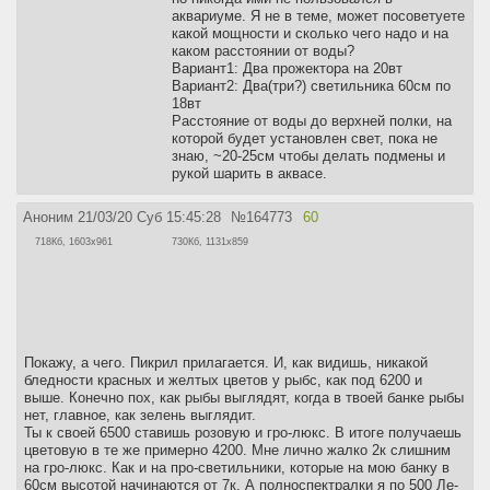
аквариуме. Я не в теме, может посоветуете
какой мощности и сколько чего надо и на
каком расстоянии от воды?
Вариант1: Два прожектора на 20вт
Вариант2: Два(три?) светильника 60см по
18вт
Расстояние от воды до верхней полки, на
которой будет установлен свет, пока не
знаю, ~20-25см чтобы делать подмены и
рукой шарить в аквасе.
Аноним
21/03/20 Суб 15:45:28
№
164773
60
718Кб, 1603x961
730Кб, 1131x859
Покажу, а чего. Пикрил прилагается. И, как видишь, никакой
бледности красных и желтых цветов у рыбс, как под 6200 и
выше. Конечно пох, как рыбы выглядят, когда в твоей банке рыбы
нет, главное, как зелень выглядит.
Ты к своей 6500 ставишь розовую и гро-люкс. В итоге получаешь
цветовую в те же примерно 4200. Мне лично жалко 2к слишним
на гро-люкс. Как и на про-светильники, которые на мою банку в
60см высотой начинаются от 7к. А полноспектралки я по 500 Ле-