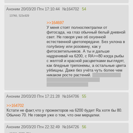
Аноним
20/03/20 Птн 17:10:44
№
164702
54
137Кб, 523x929
>>164697
У меня стоят полноспектралки от
фитосада, на глаз обычный белый дневной
свет. Не говоря уже об охуенной
естественной цветопередаче. Без уклона в
голубизну или розовину, как у
фитосветильников. А ты и дальше
надрачивай на 6200, с RA>=80 когда рыбы
с желтой и красной расцветками выглядят,
как бледные трепонемы, а остальные цвета
уёбищны. Даже без учёта чуть более чем
никаком росте растений.
Кстати у лампы
накаливания Ra=100! То есть
цветопередача = 100%
Аноним
20/03/20 Птн 17:21:28
№
164706
55
>>164702
Кстати не факт,что у прожекторов на 6200 будет Ra хотя бы 80.
Обычно 70. Не говоря уже о том, что они мерцалки.
Аноним
20/03/20 Птн 22:32:49
№
164726
56