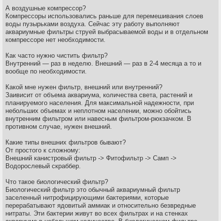
А воздушные компрессор?
Компрессоры использовались раньше для перемешивания слоев
воды пузырьками воздуха. Сейчас эту работу выполняют
аквариумные фильтры струей выбрасываемой воды и в отдельном
компрессоре нет необходимости.
Как часто нужно чистить фильтр?
Внутренний — раз в неделю. Внешний — раз в 2-4 месяца а то и
вообще по необходимости.
Какой мне нужен фильтр, внешний или внутренний?
Заивисит от объема аквариума, количества света, растений и
планируемого населения. Для максимальной надежности, при
небольших объемах и неплотном населении, можно обойтись
внутренним фильтром или навесным фильтром-рюкзачком. В
противном случае, нужен внешний.
Какие типы внешних фильтров бывают?
От простого к сложному:
Внешний канистровый фильтр -> Фитофильтр -> Самп ->
Водорослевый скраббер.
Что такое биологический фильтр?
Биологический фильтр это обычный аквариумный фильтр
заселенный нитрофицирующими бактериями, которые
перерабатывают ядовитый аммиак и относительно безвредные
нитраты. Эти бактерии живут во всех фильтрах и на стенках