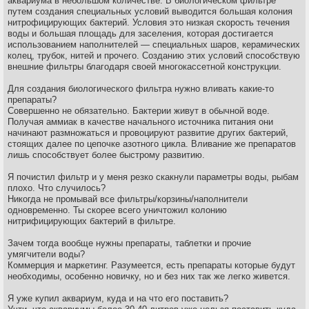
аквариума в небольшом количестве. В биологическом фильтре
путем создания специальных условий выводится большая колония
нитрофицирующих бактерий. Условия это низкая скорость течения
воды и большая площадь для заселения, которая достигается
использованием наполнителей — специальных шаров, керамических
колец, трубок, нитей и прочего. Созданию этих условий способствую
внешние фильтры благодаря своей многокассетной конструкции.
Для создания биологического фильтра нужно вливать какие-то
препараты?
Совершенно не обязательно. Бактерии живут в обычной воде.
Получая аммиак в качестве начального источника питания они
начинают размножаться и провоцируют развитие других бактерий,
стоящих далее по цепочке азотного цикла. Вливание же препаратов
лишь способствует более быстрому развитию.
Я почистил фильтр и у меня резко скакнули параметры воды, рыбам
плохо. Что случилось?
Никогда не промывай все фильтры/корзины/наполнители
одновременно. Ты скорее всего уничтожил колонию
нитрифицирующих бактерий в фильтре.
Зачем тогда вообще нужны препараты, таблетки и прочие
умягчители воды?
Коммерция и маркетинг. Разумеется, есть препараты которые будут
необходимы, особенно новичку, но и без них так же легко живется.
Я уже купил аквариум, куда и на что его поставить?