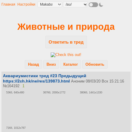
Главная
Настройки
Животные и природа
Ответить в тред
Назад
Вниз
Каталог
Обновить
Аквариумистики тред #23 Предыдущий
https://2ch.hk/ne/res/139873.html
Аноним
08/03/20 Вск 15:21:16
№
164192
1
53Кб, 640x480
367Кб, 2000x1772
380Кб, 1441x1330
71Кб, 1012x767