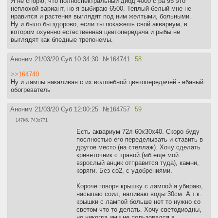
Я не спорю, что полноспектральный диод 4000 с ра 95 это
неплохой вариант, но я выбираю 6500. Теплый белый мне не
нравится и растения выглядят под ним желтыми, больными.
Ну и было бы здорово, если ты покажешь свой аквариум, в
котором охуенно естественная цветопередача и рыбы не
выглядят как бледные трепонемы.
Аноним
21/03/20 Суб 10:34:30
№
164741
58
>>164740
Ну и лампы накаливая с их волшебной цветопередачей - ебаный
обогреватель
Аноним
21/03/20 Суб 12:00:25
№
164757
59
147Кб, 743x771
Есть аквариум 72л 60х30х40. Скоро буду
послностью его переделывать и ставить в
другое место (на стеллаж). Хочу сделать
креветочник с травой (мб еще мой
взрослый анцик отправится туда), камни,
коряги. Без со2, с удобрениями.
Короче говоря крышку с лампой я убираю,
насыпаю соил, наливаю воды 30см. А т.к.
крышки с лампой больше нет то нужно со
светом что-то делать. Хочу светодиодны,
но никогда ими не пользовался в