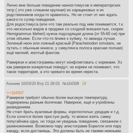
Лично мне больше поведение нанностомусов и императорских
тетр ( это уже слишком крупная) из харациновых и их
родственников когда-то нравилось. Но не стоит от них ждать
какого-то супер поведения.
Для родостомуса (или что там реально под ним понимается, т.к.
это несколько видов в продаже со сходной внешностью, скорее
Hemigrammus bleheri) нужна подходящая длина (от 55-60 см) при
этом объеме. Если что-то ближе к кубику, то аманда лучше.
Зеленый неон или ложный красный (Paracheirodon simulans, не
путать с обычным иннеси, у симулянса полоса красная полная)
ещё мелкий, желтый фантом.
Рамирези и апистограммы могут конфликтовать с кориками. Хз
как рамирези конкретные поведут, но корики не понимают, что
такое территория, а это чревато во время нереста.
Аноним
10/03/20 Втр 21:28:03
№
164308
19
>>164307
Рамирези требуют обычно более высокую температуру,
подвержены разным болячкам. Наверное, ещё и угроблены
разведением.
Не стоит брать вуалевые формы, короткотелых уродцев и т.д.
Если хочется более простую рыбу, то можно взять самку
попугайчика одну, но тогда не увидишь поведение, связанное с
размножением. Возможно пару апистограмм Борелли или пару
какаду, если достанешь. Это должны быть не такими нежными.