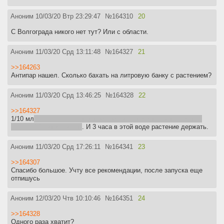
Аноним
10/03/20 Втр 23:29:47
№
164310
20
С Волгограда никого нет тут? Или с области.
Аноним
11/03/20 Срд 13:11:48
№
164327
21
>>164263
Антипар нашел. Сколько бахать на литровую банку с растением?
Аноним
11/03/20 Срд 13:46:25
№
164328
22
>>164327
1/10 мл
даже не знаю, как такое количество отмерять - но там
1мл на 10 литров идёт
. И 3 часа в этой воде растение держать.
Аноним
11/03/20 Срд 17:26:11
№
164341
23
>>164307
Спасибо большое. Учту все рекомендации, после запуска еще
отпишусь
Аноним
12/03/20 Чтв 10:10:46
№
164351
24
>>164328
Одного раза хватит?