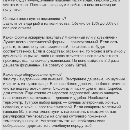
Нужны будут еженедельные подмены части воды, сифонка дна и
чистка стекол. Поставить аквариум и забыть о нем на месяц не
получится.
Сколько воды нужно подменивать?
Зависит от вида рыб и их количества. Обычно от 15% до 30% от
полного объема.
Какой формы аквариум покупать? Фирменный или у кузьмичей?
Лучше всего классической формы — прямоугольный. Если есть
деньги, то можно купить фирменный, но стоить это будет
соответственно. Если в средствах ограничен, то можно взять либо у
кузьмичей на рынке, либо на заказ отечественного или местного
производства, например ульяновские. По цене выйдет в 2-3 раза
дешевле фирменных. Не советую брать Китай.
Какое еще оборудование нужно?
Фильтр - внутренний или внешний. Внутренние дешевые, но шумные
и чистить их нужно чаще. Внешние более дорогие, но более тихие и
чистке подвергаются реже. Сифон для чистки дна от ила. Скребок
для стекол. Еще стекла от наростов водорослей можно очищать
пластиковыми карточками — дешево и удобно. Необходим
термометр. Тут уже выбор широк — хочешь элетронный, хочешь
наклейку, а хочешь простой спиртовой. Если аквариум маленький
(меньше 50л), желательно купить нагреватель с возможностью
регулировки температуры на случай суточного понижения
температуры ночью. Нагреватель так же необходим если
собираешься держать теплолюбивую породу рыб.