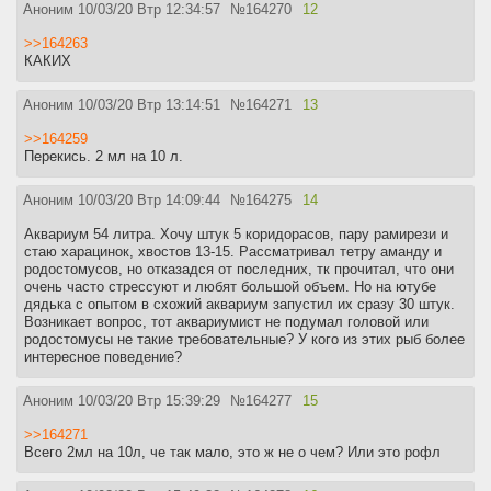
Аноним
10/03/20 Втр 12:34:57
№
164270
12
>>164263
КАКИХ
Аноним
10/03/20 Втр 13:14:51
№
164271
13
>>164259
Перекись. 2 мл на 10 л.
Аноним
10/03/20 Втр 14:09:44
№
164275
14
Аквариум 54 литра. Хочу штук 5 коридорасов, пару рамирези и
стаю харацинок, хвостов 13-15. Рассматривал тетру аманду и
родостомусов, но отказадся от последних, тк прочитал, что они
очень часто стрессуют и любят большой объем. Но на ютубе
дядька с опытом в схожий аквариум запустил их сразу 30 штук.
Возникает вопрос, тот аквариумист не подумал головой или
родостомусы не такие требовательные? У кого из этих рыб более
интересное поведение?
Аноним
10/03/20 Втр 15:39:29
№
164277
15
>>164271
Всего 2мл на 10л, че так мало, это ж не о чем? Или это рофл