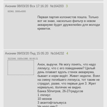
Количество примерно таково, чтобы рыбы съедали все за 5
минут. Действует железное правило — лучше не докормить чем
Аноним
08/03/20 Вск 17:16:20
№
164203
3
перекормить.
920Кб, 3000x4000
А креветок к рыбам можно?
Первая партия колонистов пошла. Только
Можно, но не ко всем породам. Вообще для любой рыбы что-то
вот не знаю, насколько фильтр в новом
мелкое однозначно трактуется как еда, поэтому мелкую креветку
аквариуме будет дружелюбен для молоди
съест любая рыба кроме разве что донных травоядных сомов.
креветок.
Однако если у тебя много растений где им можно спрятаться,
рыбы относительно безобидные типа гуппи, то креветки будут
неплохо себя чувствовать. Еще на креветок не нападают донные
сомики-присоски.
Какая мощность ламп нужна для освещения?
Аноним
09/03/20 Пнд 15:05:20
№
164232
4
Если у тебя мало растений и они неприхотливы к количеству
света, то достаточно 0,3-0,4Вт/л. Если растений много, то
31131Кб, 1920x1080, 00:00:21
мощность нужно поднимать до 0,5 и выше. В качественных
Анон, выручи. Не могу понять, что надо
травниках используется соотношение 1Вт/л.
лялиусу, что с его поведением? Целый
день плавает вдоль стенок аквариума,
А зачем нужен сифон?
бывает и норм ведёт. Живет неделю. Взял
Сифон необходим для удаления ила, говна и прочих отходов
на смену погибшего лялиуса, тот таким не
жизнедеятельности обитателей, чтобы они не гнили и не
страдал, разве, что первые дня 3. Жрет
отравляли воду. Гниение и отравление идет постоянно, но
нормально, болячек не видно.
еженедельная подмена воды на чистую и удаление лишних
Банка 50литров, 26-27градусов
отходов позволяет держать количество вредных веществ в воде
1 лялиус
на низком уровне.
10 неонов
3 акантофтальмуса
Нужно ли отстаивать воду для подмены перед ее заливкой в
Че надо ему?