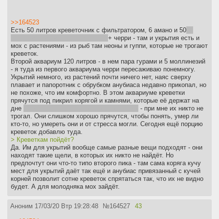
>>164523
Есть 50 литров креветочник с фильтратором, 6 амано и 50
не
знаю сколько их, на самом деле
+ черри - там и укрытия есть и
мох с растениями - из рыб там неоны и гуппи, которые не трогают
креветок.
Второй аквариум 120 литров - в нем пара гурами и 5 моллинезий
- я туда из первого аквариума черри пересаживаю понемногу.
Укрытий немного, из растений почти ничего нет, наяс сверху
плавает и папоротник с обрубком анубиаса недавно прикопал, но
не похоже, что им комфортно. В этом аквариуме креветки
прячутся под пикрил корягой и камнями, которые её держат на
дне
надеюсь она сама потом тонуть будет
- при мне их никто не
трогал. Они слишком хорошо прячутся, чтобы понять, умер ли
кто-то, но умереть они и от стресса могли. Сегодня ещё порцию
креветок добавлю туда.
> Креветкам пойдёт?
Да. Им для укрытий вообще самые разные вещи подходят - они
находят такие щели, в которых их никто не найдёт. Но
предпочтут они что-то типо второго пика - там сама коряга кучу
мест для укрытий даёт так ещё и анубиас привязанный с кучей
корней позволит сотне креветок спрятаться так, что их не видно
будет. А для молодняка мох зайдёт.
Аноним
17/03/20 Втр 19:28:48
№
164527
43