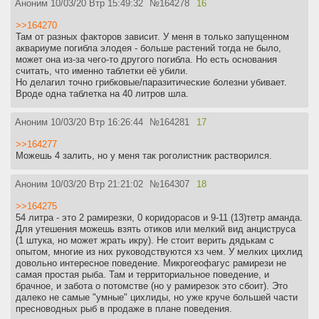
Аноним
10/03/20 Втр 15:49:32
№
164278
16
>>164270
Там от разных факторов зависит. У меня в только запущенном
аквариуме погибла элодея - больше растений тогда не было,
может она из-за чего-то другого погибла. Но есть основания
считать, что именно таблетки её убили.
Но делагил точно грибковые/паразитические болезни убивает.
Вроде одна таблетка на 40 литров шла.
Аноним
10/03/20 Втр 16:26:44
№
164281
17
>>164277
Можешь 4 залить, но у меня так роголистник растворился.
Аноним
10/03/20 Втр 21:21:02
№
164307
18
>>164275
54 литра - это 2 рамирезки, 0 коридорасов и 9-11 (13)тетр аманда.
Для утешения можешь взять отиков или мелкий вид анциструса
(1 штука, но может жрать икру). Не стоит верить дядькам с
опытом, многие из них руководствуются хз чем. У мелких цихлид
довольно интересное поведение. Микрогеофагус рамирези не
самая простая рыба. Там и территориальное поведение, и
брачное, и забота о потомстве (но у рамирезок это сбоит). Это
далеко не самые "умные" цихлиды, но уже круче большей части
пресноводных рыб в продаже в плане поведения.