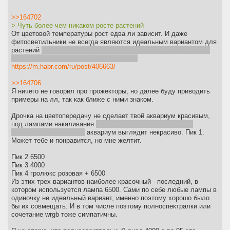
>>164702
> Чуть более чем никаком росте растений
От цветовой температуры рост едва ли зависит. И даже
фитосветильники не всегда являются идеальным вариантом для
растений
на секунду забудем про эсетику и восприятие глазом
розовизны, я сейчас только о растениях
https://m.habr.com/ru/post/406663/
>>164706
Я ничего не говорил про прожекторы, но далее буду приводить
примеры на лл, так как ближе с ними знаком.
Дрочка на цветопередачу не сделает твой аквариум красивым,
под лампами накаливания
у которой цветопередача 100 и
температура ниже 6200
аквариум выглядит некрасиво. Пик 1.
Может тебе и понравится, но мне желтит.
Пик 2 6500
Пик 3 4000
Пик 4 гролюкс розовая + 6500
Из этих трех вариантов наиболее красочный - последний, в
котором используется лампа 6500. Сами по себе любые лампы в
одиночку не идеальный вариант, именно поэтому хорошо было
бы их совмещать. И в том числе поэтому полноспектралки или
сочетание wrgb тоже симпатичны.