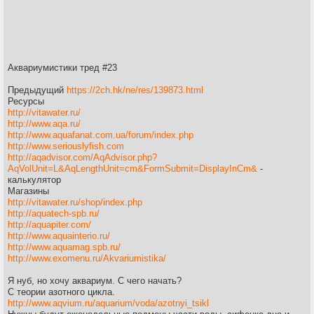
Аквариумистики тред #23
Предыдущий
https://2ch.hk/ne/res/139873.html
Ресурсы
http://vitawater.ru/
http://www.aqa.ru/
http://www.aquafanat.com.ua/forum/index.php
http://www.seriouslyfish.com
http://aqadvisor.com/AqAdvisor.php?
AqVolUnit=L&AqLengthUnit=cm&FormSubmit=DisplayInCm&
-
калькулятор
Магазины
http://vitawater.ru/shop/index.php
http://aquatech-spb.ru/
http://aquapiter.com/
http://www.aquainterio.ru/
http://www.aquamag.spb.ru/
http://www.exomenu.ru/Akvariumistika/
Я нуб, но хочу аквариум. С чего начать?
С теории азотного цикла.
http://www.aqvium.ru/aquarium/voda/azotnyi_tsikl