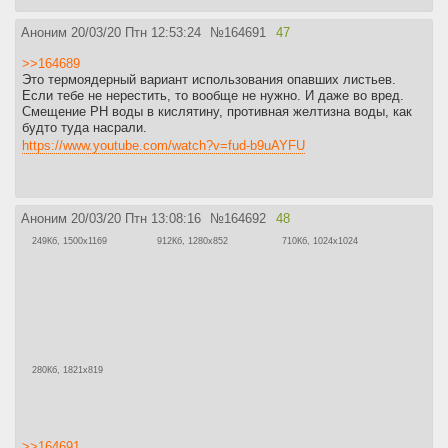
Аноним
20/03/20 Птн 12:53:24
№
164691
47
>>164689
Это термоядерный вариант использования опавших листьев.
Если тебе не нерестить, то вообще не нужно. И даже во вред.
Смещение PH воды в кислятину, противная желтизна воды, как
будто туда насрали.
https://www.youtube.com/watch?v=fud-b9uAYFU
Аноним
20/03/20 Птн 13:08:16
№
164692
48
249Кб, 1500x1169
912Кб, 1280x852
710Кб, 1024x1024
280Кб, 1821x819
>>164691