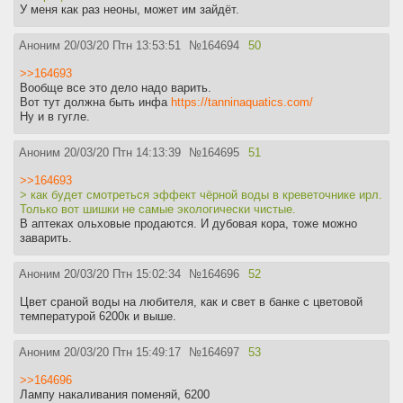
У меня как раз неоны, может им зайдёт.
Аноним
20/03/20 Птн 13:53:51
№
164694
50
>>164693
Вообще все это дело надо варить.
Вот тут должна быть инфа
https://tanninaquatics.com/
Ну и в гугле.
Аноним
20/03/20 Птн 14:13:39
№
164695
51
>>164693
> как будет смотреться эффект чёрной воды в креветочнике ирл.
Только вот шишки не самые экологически чистые.
В аптеках ольховые продаются. И дубовая кора, тоже можно
заварить.
Аноним
20/03/20 Птн 15:02:34
№
164696
52
Цвет сраной воды на любителя, как и свет в банке с цветовой
температурой 6200к и выше.
Аноним
20/03/20 Птн 15:49:17
№
164697
53
>>164696
Лампу накаливания поменяй, 6200