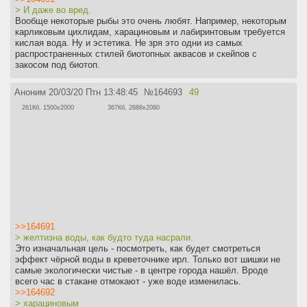
> И даже во вред.
Вообще некоторые рыбы это очень любят. Например, некоторым
карликовым цихлидам, харациновым и лабиринтовым требуется
кислая вода. Ну и эстетика. Не зря это одни из самых
распространенных стилей биотопных аквасов и скейпов с
закосом под биотоп.
Аноним
20/03/20 Птн 13:48:45
№
164693
49
261Кб, 1500x2000
367Кб, 2888x2080
>>164691
> желтизна воды, как будто туда насрали.
Это изначальная цель - посмотреть, как будет смотреться
эффект чёрной воды в креветочнике ирл. Только вот шишки не
самые экологически чистые - в центре города нашёл. Вроде
всего час в стакане отмокают - уже воде изменилась.
>>164692
> харациновым