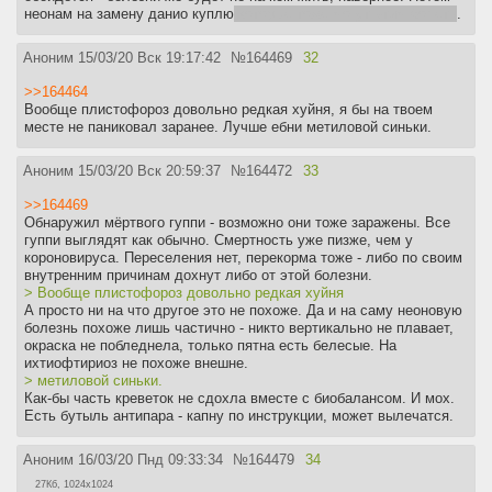
неонам на замену данио куплю
которые тоже могут этим болеть
.
Аноним
15/03/20 Вск 19:17:42
№
164469
32
>>164464
Вообще плистофороз довольно редкая хуйня, я бы на твоем
месте не паниковал заранее. Лучше ебни метиловой синьки.
Аноним
15/03/20 Вск 20:59:37
№
164472
33
>>164469
Обнаружил мёртвого гуппи - возможно они тоже заражены. Все
гуппи выглядят как обычно. Смертность уже пизже, чем у
короновируса. Переселения нет, перекорма тоже - либо по своим
внутренним причинам дохнут либо от этой болезни.
> Вообще плистофороз довольно редкая хуйня
А просто ни на что другое это не похоже. Да и на саму неоновую
болезнь похоже лишь частично - никто вертикально не плавает,
окраска не побледнела, только пятна есть белесые. На
ихтиофтириоз не похоже внешне.
> метиловой синьки.
Как-бы часть креветок не сдохла вместе с биобалансом. И мох.
Есть бутыль антипара - капну по инструкции, может вылечатся.
Аноним
16/03/20 Пнд 09:33:34
№
164479
34
27Кб, 1024x1024