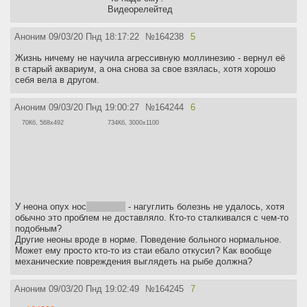
аквариум?
Видеорелейтед
Если количество сравнительно воды небольшое (5-20л), то
можно и оставить на сутки для отстаивания, но если объем
Аноним
09/03/20 Пнд 18:17:22
№
164238
5
подмены значителен, то лить можно прямо из крана. Конечно при
условии что у тебя не течет чистая ржавчина. Если вода
Жизнь ничему не научила агрессивную моллинезию - вернул её
слишком холодна, то можно разбавить горячей из того же крана.
в старый аквариум, а она снова за свое взялась, хотя хорошо
Если тяжко таскать ведрами, то купи садовый шланг и просто
себя вела в другом.
подключай через переходник к крану или душу. Можно вообще
привернуть отдельный вывод через двухходовой кран со
штуцером и переключать воду при заливке. Через этот же шланг
Аноним
09/03/20 Пнд 19:00:27
№
164244
6
самотеком можно сливать лишнюю воду из аквариума в унитаз
70Кб, 568x492
734Кб, 3000x1100
или ванну. Будет вообще отлично если у тебя дома стоят
фильтра тонкой очистки на всю водопроводную воду.
Можно ли заливать в аквариум воду после домашнего фильтра
для питья воды?
Не желательно. Бытовые фильтры содержат серебро и другие
вещества для нейтрализации вредных бактерий. Рыбам это
может повредить да и сама вода будет «мертвой».
У неона опух нос
или рот?
- нагуглить болезнь не удалось, хотя
обычно это проблем не доставляло. Кто-то сталкивался с чем-то
Как снизить температуру воды летом?
подобным?
Из всех доступных и эффективных способов - установка
Другие неоны вроде в норме. Поведение больного нормальное.
компьютерных кулеров в крышку. Температура воды будет
Может ему просто кто-то из стаи ебало откусил? Как вообще
понижаться за счет испарения.
механические повреждения выглядеть на рыбе должна?
Нужна ли подача СО2?
Подача СО2 нужна для хорошего роста растений в травниках.
Аноним
09/03/20 Пнд 19:02:49
№
164245
7
Система требует дополнительных вложений и некоторого знания
матчасти, поэтому если твое желание ограничивается рыбами в