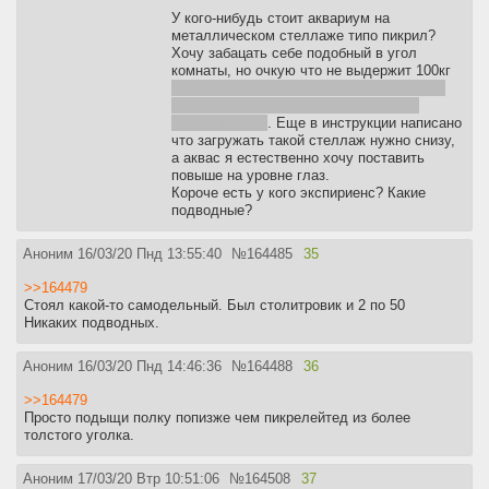
У кого-нибудь стоит аквариум на
металлическом стеллаже типо пикрил?
Хочу забацать себе подобный в угол
комнаты, но очкую что не выдержит 100кг
хотя написано что полку можно укрепить
до 160кг, а по факту она еще больше
вынесет, но хз
. Еще в инструкции написано
что загружать такой стеллаж нужно снизу,
а аквас я естественно хочу поставить
повыше на уровне глаз.
Короче есть у кого экспириенс? Какие
подводные?
Аноним
16/03/20 Пнд 13:55:40
№
164485
35
>>164479
Стоял какой-то самодельный. Был столитровик и 2 по 50
Никаких подводных.
Аноним
16/03/20 Пнд 14:46:36
№
164488
36
>>164479
Просто подыщи полку попизже чем пикрелейтед из более
толстого уголка.
Аноним
17/03/20 Втр 10:51:06
№
164508
37