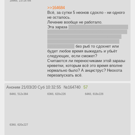
184Кб, 2372x784
>>164684
Всё, за сутки 5 неонов сдохло - ни одного
не осталось.
Лечение вообще не работало.
Эта зараза
симптомы пикрил - хз что это на
самом деле, но неоновая болезнь со своей
неизлечимостью вроде подходит - даже
опухший нос можно нагуглить только с
этой болезнью
без рыб то сдохнет или
будет любое время выжидать и убьёт
следующих, если сможет?
Считаются ли переносчиками этой заразы
креветки, которым всё это время вполне
нормально было? А анциструс? Неохота
перезапускать всё.
Аноним
21/03/20 Суб 10:32:55
№
164740
57
84Кб, 512x384
63Кб, 620x226
64Кб, 618x226
63Кб, 620x227