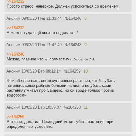
>>164232
аквариуме и небольшим количеством растений, то СО2 тебе не
Просто стресс, наверное. Должен успокоиться со временем.
нужно. Если хочешь иметь густой сад, то придется изучать
матчасть и готовиться к ощутимым тратам: комплект самосборки
обойдется в 6-8к рублей. Фирменные — еще дороже.
Аноним
09/03/20 Пнд 21:33:44
№
164246
8
У меня образовалась пленка или налет на поверхности воды/
>>164232
растениях/стеклах, что это?
А можно туда ещё кого-то подселить?
Бактериальная вспышка. Проверь параметры воды, почисти
фильтр. Создай в аквариуме течение с помощью фильтров/помп.
Аноним
09/03/20 Пнд 21:47:49
№
164248
9
Весь аквариум зарос водорослями. Вода зеленая. Как с этим
>>164246
бороться?
Можно, главное чтобы совместимы рыбы были.
Проверь, не попадают ли на твой аквариум прямые солнечные
лучи. Далее сделай тесты на аммоний/аммиак/нитриты/нитраты/
фосфаты. Промывай губки фильтров чаще. Воспользуйся
Аноним
10/03/20 Втр 09:11:14
№
164259
10
помощью поедающих водоросли рыб и беспозвоночных.
Чем обеззаразить свежекупленные растения, чтобы убить
потенциальные рыбные болезни на них, и не убить сами
растения? Читал про Сайдекс, но он вроде только против
водоросли
Аноним
10/03/20 Втр 10:59:07
№
164263
11
>>164259
Антипар, делагил. Последний может убить растения, при
определенных условиях.