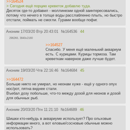
>>164524
> Сегодня ещё порцию креветок добавлю туда.
Десяток где-то добавил - моллинезии одной заинтересовались,
потому что нечего в толще воды расслабленно плыть, но быстро
отстали, поймать не смогли. Гурами вообще пофиг.
Аноним
17/03/20 Втр 20:43:01
№
164536
44
2962Кб, 3840x2160
>>164527
Спасибо. У меня ещё маленький аквариум
есть. С курицами. Курицы тормоза. Там
креветкам наверное даже лучше будет.
Аноним
19/03/20 Чтв 22:16:46
№
164684
45
>>164472
Больше никто не умирал, но неонам хуже - ещё у одного опух
нос/рот, пятна виднее стали.
Въебал дозу побольше, что-то между дозой для неонов и дозой
для обычных рыб.
Аноним
20/03/20 Птн 11:21:10
№
164689
46
Шишки кто-нибудь в аквариуме использует? Про ольховые
информации много, а вот еловые/сосновые обычные можно
использовать?