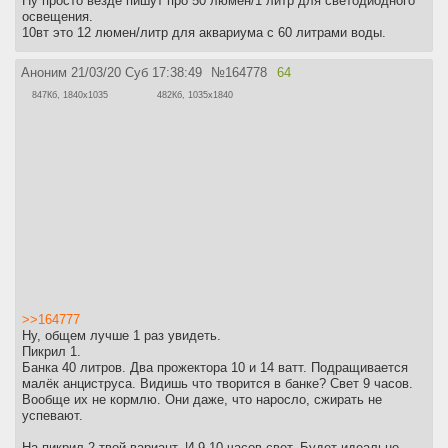
Ну просто везде пишут про 50 люмен/1 литр для светодиодного
освещения.
10вт это 12 люмен/литр для аквариума с 60 литрами воды.
Аноним
21/03/20 Суб 17:38:49
№
164778
64
847Кб, 1840x1035
482Кб, 1035x1840
>>164777
Ну, общем лучше 1 раз увидеть.
Пикрил 1.
Банка 40 литров. Два прожектора 10 и 14 ватт. Подращивается
малёк анциструса. Видишь что творится в банке? Свет 9 часов.
Вообще их не кормлю. Они даже, что наросло, сжирать не
успевают.
На пикрил 2 твой вариант. И 9-10 часов свет. Будет идеально.