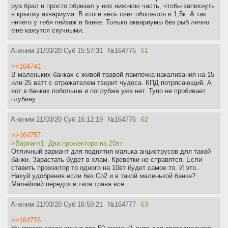
руа брал и просто обрезал у них нижнюю часть, чтобы запихнуть
в крышку аквариума. В итоге весь свет обошелся в 1,5к. А так
ничего у тебя пейзаж в банке. Только аквариумы без рыб лично
мне кажутся скучными.
Аноним
21/03/20 Суб 15:57:31
№
164775
61
>>164741
В маленьких банках с живой травой лампочка накаливания на 15
или 25 ватт с отражателем творит чудеса. КПД потрясающий. А
вот в банках побольше и поглубже уже нет. Тупо не пробивает
глубину.
Аноним
21/03/20 Суб 16:12:19
№
164776
62
>>164757
>Вариант1: Два прожектора на 20вт
Отличный вариант для поднятия малька анциструсов для такой
банки. Зарастать будет в хлам. Креветки не справятся. Если
ставить прожектор то одного на 10вт будет самое то. И это..
Нахуй удобрения если без Со2 и в такой маленькой банке?
Малейший передоз и твоя трава всё.
Аноним
21/03/20 Суб 16:59:21
№
164777
63
>>164776