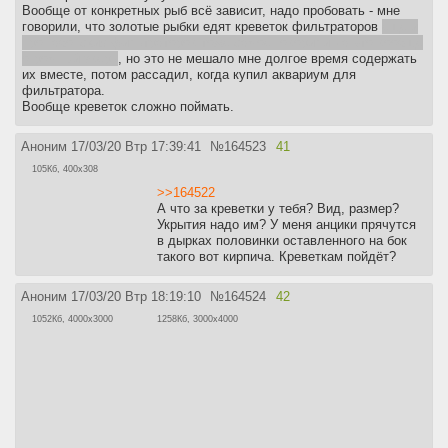
Вообще от конкретных рыб всё зависит, надо пробовать - мне
говорили, что золотые рыбки едят креветок фильтраторов
ещё и
про габонских фильтраторов тоже самое говорили - а это вообще
огромный зверь
, но это не мешало мне долгое время содержать
их вместе, потом рассадил, когда купил аквариум для
фильтратора.
Вообще креветок сложно поймать.
Аноним
17/03/20 Втр 17:39:41
№
164523
41
105Кб, 400x308
>>164522
А что за креветки у тебя? Вид, размер?
Укрытия надо им? У меня анцики прячутся
в дырках половинки оставленного на бок
такого вот кирпича. Креветкам пойдёт?
Аноним
17/03/20 Втр 18:19:10
№
164524
42
1052Кб, 4000x3000
1258Кб, 3000x4000