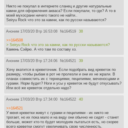
Никто не покупал в интернете сланец и другие натуральные
камни для оформления акваса? Если покупали, то где? А то в
моей мухосрани ничего такого не найти..
Seiryu Rock что это за камни, как по русски называются?
Аноним
17/03/20 Втр 16:53:08
№
164519
38
>>164508
> Seiryu Rock что это за камни, как по русски называются?
Камень Сэйрю. А что там по составу хз.
Аноним
17/03/20 Втр 17:24:06
№
164521
39
Хочу вкатится в креветочник. Если подобрать вид креветок по
размеру, чтобы рыбам в рот не пролезли и они их не жрали. В
планах совместить их с тернециями, пецилиями, меченосцами и
гурами. Норм будет? Ноги и усы у креветок не будут откусывать?
Или всё же креветок отдельно надо?
Аноним
17/03/20 Втр 17:34:00
№
164522
40
>>164521
У меня креветки живут с гурами и пецилиями - их никто не
трогает, но их пока мало и на виду они обычно не сидят - станет
больше, может кто-то будет молодняк пытаться есть, но скорее
всего креветки смогут увеличивать свою численность.