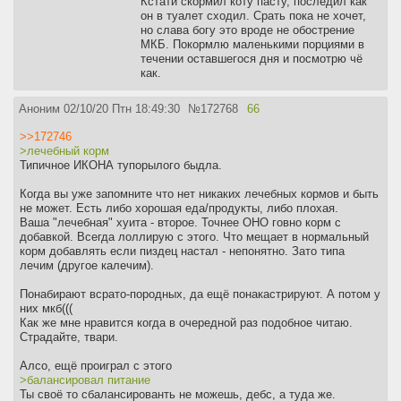
Кстати скормил коту пасту, последил как
он в туалет сходил. Срать пока не хочет,
но слава богу это вроде не обострение
МКБ. Покормлю маленькими порциями в
течении оставшегося дня и посмотрю чё
как.
Аноним
02/10/20 Птн 18:49:30
№
172768
66
>>172746
>лечебный корм
Типичное ИКОНА тупорылого быдла.
Когда вы уже запомните что нет никаких лечебных кормов и быть
не может. Есть либо хорошая еда/продукты, либо плохая.
Ваша "лечебная" хуита - второе. Точнее ОНО говно корм с
добавкой. Всегда лоллирую с этого. Что мещает в нормальный
корм добавлять если пиздец настал - непонятно. Зато типа
лечим (другое калечим).
Понабирают всрато-породных, да ещё понакастрируют. А потом у
них мкб(((
Как же мне нравится когда в очередной раз подобное читаю.
Страдайте, твари.
Алсо, ещё проиграл с этого
>балансировал питание
Ты своё то сбалансированть не можешь, дебс, а туда же.