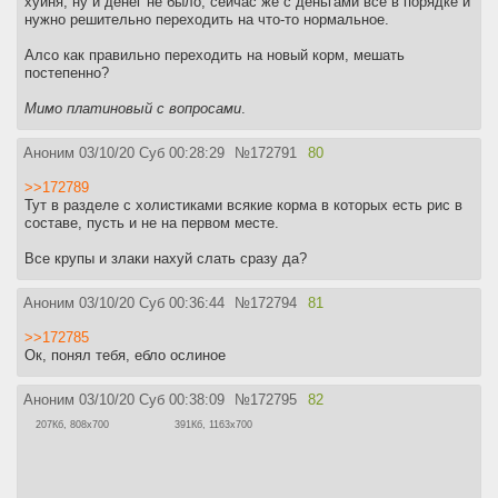
хуйня, ну и денег не было, сейчас же с деньгами все в порядке и
нужно решительно переходить на что-то нормальное.
Алсо как правильно переходить на новый корм, мешать
постепенно?
Мимо платиновый с вопросами
.
Аноним
03/10/20 Суб 00:28:29
№
172791
80
>>172789
Тут в разделе с холистиками всякие корма в которых есть рис в
составе, пусть и не на первом месте.
Все крупы и злаки нахуй слать сразу да?
Аноним
03/10/20 Суб 00:36:44
№
172794
81
>>172785
Ок, понял тебя, ебло ослиное
Аноним
03/10/20 Суб 00:38:09
№
172795
82
207Кб, 808x700
391Кб, 1163x700