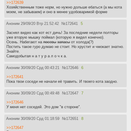
>>172639
Хозяйственным тоже норм, но нужно дольше ебаться (а мы кота
моем, не забываем) и оно в менее удобоваримой форме
Аноним
29/09/20 Втр 21:52:42
№
172641
5
Заснял видео как кот ест дичь! За последние недели полторы
уже вторую мышку поймал (которую я видел конечно).
Осень. Набегают на
посевы
запасы
от холода(?)
Постить такое гуро думаю не стоит. Но хрустит и чмокает знатно.
Знайте.
Самодобытая н а т у р а л о ч к а.
Аноним
30/09/20 Срд 00:43:21
№
172646
6
>>172641
Пока твои соседи не начали её травить. И твоего кота заодно.
Аноним
30/09/20 Срд 00:49:48
№
172647
7
>>172646
У меня нет соседей. Это дом "в стороне".
Аноним
30/09/20 Срд 01:18:59
№
172651
8
>>172647