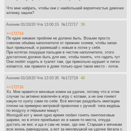
Что мне набрать, чтобы они с наибольшей вероятностью девочке
котенку зашли?
Аноним
01/10/20 Чтв 13:00:15
№
172717
39
>>172714
По идее никаких проблем не должно быть. Возьми просто
совочек объёма наполнителя от прежних хозяев, чтобы запах
был привычный, и размешай с новым в лотке у себя.
При котятах пошурши пальцем в чистом наполнителе, этого
достаточно должно быть для них, чтобы понять, что гадить тут.
Они любят ходить в туалет там, где прикольно шуршит и легко
копается, как правило в доме только одно такое место - лоток.
Аноним
01/10/20 Чтв 13:03:35
№
172719
40
>>172716
Хз. Мне нравятся меховые комки на удочке, потому что в этом
случае ты активно вовлечён в игру с котами, а не они гоняют
какую-то хуиту сами по себе. Всё мечтаю раздобыть имитацию
птички на примерно метровой проволоке с ручкой: типа ведёшь
по воздуху и пёрышки машут.
Молодой кот у меня одно время любил гонять пингпонговые
шарики, но в итоге проебывал их в какие-то места, откуда
достать не мог, и ща я сам не знаю, где они. Старшая к мячикам
всю жизнь равнодушна, а вот за меховушкой на удочке бегала с