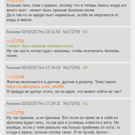
>>172757
Больше пить тоже страшно, потому что я теперь боюсь когда кот
много пьет - может быть признак болезни почек.
Да и так-то он вроде пьет нормально, особо не морозится от
воды в миске.
Аноним
02/10/20 Птн 15:11:56
№
172759
59
>>172758
>может быть признак болезни почек.
Ну так пусть котан сдаст анализы, чтобы исключить болезнь
почек.
Аноним
02/10/20 Птн 17:24:54
№
172761
60
>>172749
Фонтан включается в датчик, датчик в розетку. Типа такого
https://a.aliexpress.com/_etU9IK
Я правда не делал этого, но по идее, что может пойти не так?
Аноним
02/10/20 Птн 17:29:31
№
172762
61
>>172758
Ну так признак, а не причина. Вот если он прям не в себя из
фонтана будет пить, то как раз и успеешь отвести к вету. Но
вообще, если у тебя реально настолько проблемы от кота, то
сходи к врачу, полечи голову свою. И не бухай, бухло -