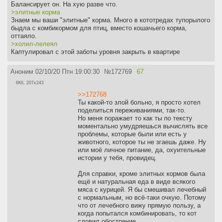
Балансирует он. На хую разве что.
>элитные корма
Знаем мы ваши "элитные" корма. Много в кототредах тупорылого
быдла с комбикормом для птиц, вместо кошачьего корма,
оттаяло.
>холил-лелеял
Каптулировал с этой заботы уровня закрыть в квартире
Аноним
02/10/20 Птн 19:00:30
№
172769
67
6Кб, 207x243
>>172768
Ты какой-то злой больно, я просто хотел
поделиться переживаниями, так-то.
Но меня поражает то как ты по тексту
моментально умудряешься вычислять все
проблемы, которые были или есть у
животного, которое ты не згаешь даже. Ну
или моё личное питание, да, охуительные
истории у тебя, провидец.
Для справки, кроме элитных кормов была
ещё и натуральная еда в виде всякого
мяса с курицей. Я бы смешивал лечебный
с нормальным, но всё-таки очкую. Потому
что от лечебного вижу прямую пользу, а
когда попытался комбинировать, то кот
словил обострение.