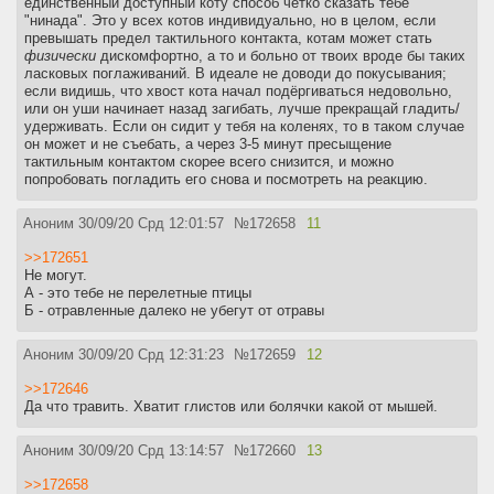
единственный доступный коту способ чётко сказать тебе
"нинада". Это у всех котов индивидуально, но в целом, если
превышать предел тактильного контакта, котам может стать
физически
дискомфортно, а то и больно от твоих вроде бы таких
ласковых поглаживаний. В идеале не доводи до покусывания;
если видишь, что хвост кота начал подёргиваться недовольно,
или он уши начинает назад загибать, лучше прекращай гладить/
удерживать. Если он сидит у тебя на коленях, то в таком случае
он может и не съебать, а через 3-5 минут пресыщение
тактильным контактом скорее всего снизится, и можно
попробовать погладить его снова и посмотреть на реакцию.
Аноним
30/09/20 Срд 12:01:57
№
172658
11
>>172651
Не могут.
А - это тебе не перелетные птицы
Б - отравленные далеко не убегут от отравы
Аноним
30/09/20 Срд 12:31:23
№
172659
12
>>172646
Да что травить. Хватит глистов или болячки какой от мышей.
Аноним
30/09/20 Срд 13:14:57
№
172660
13
>>172658