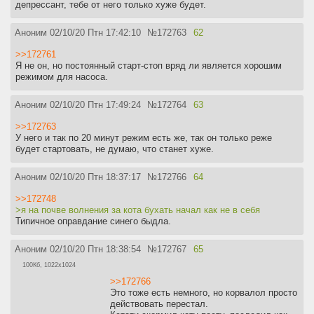
депрессант, тебе от него только хуже будет.
Аноним
02/10/20 Птн 17:42:10
№
172763
62
>>172761
Я не он, но постоянный старт-стоп вряд ли является хорошим
режимом для насоса.
Аноним
02/10/20 Птн 17:49:24
№
172764
63
>>172763
У него и так по 20 минут режим есть же, так он только реже
будет стартовать, не думаю, что станет хуже.
Аноним
02/10/20 Птн 18:37:17
№
172766
64
>>172748
>я на почве волнения за кота бухать начал как не в себя
Типичное оправдание синего быдла.
Аноним
02/10/20 Птн 18:38:54
№
172767
65
100Кб, 1022x1024
>>172766
Это тоже есть немного, но корвалол просто
действовать перестал.