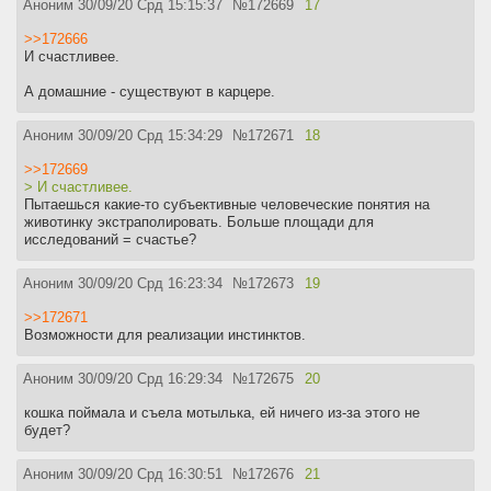
Аноним
30/09/20 Срд 15:15:37
№
172669
17
>>172666
И счастливее.
А домашние - существуют в карцере.
Аноним
30/09/20 Срд 15:34:29
№
172671
18
>>172669
> И счастливее.
Пытаешься какие-то субъективные человеческие понятия на
животинку экстраполировать. Больше площади для
исследований = счастье?
Аноним
30/09/20 Срд 16:23:34
№
172673
19
>>172671
Возможности для реализации инстинктов.
Аноним
30/09/20 Срд 16:29:34
№
172675
20
кошка поймала и съела мотылька, ей ничего из-за этого не
будет?
Аноним
30/09/20 Срд 16:30:51
№
172676
21