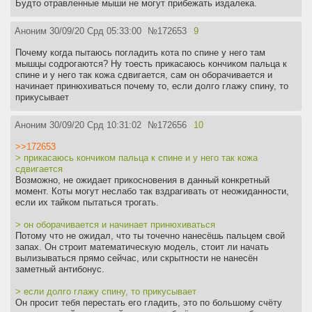
Будто отравленные мыши не могут прибежать издалека.
Аноним
30/09/20 Срд 05:33:00
№
172653
9
Почему когда пытаюсь погладить кота по спине у него там
мышцы содрогаются? Ну тоесть прикасаюсь кончиком пальца к
спине и у него так кожа сдвигается, сам он оборачивается и
начинает принюхиваться почему то, если долго глажу спину, то
прикусывает
Аноним
30/09/20 Срд 10:31:02
№
172656
10
>>172653
> прикасаюсь кончиком пальца к спине и у него так кожа
сдвигается
Возможно, не ожидает прикосновения в данный конкретный
момент. Коты могут неслабо так вздрагивать от неожиданности,
если их тайком пытаться трогать.
> он оборачивается и начинает принюхиваться
Потому что не ожидал, что ты точечно нанесёшь пальцем свой
запах. Он строит математическую модель, стоит ли начать
вылизываться прямо сейчас, или скрытности не нанесён
заметный антибонус.
> если долго глажу спину, то прикусывает
Он просит тебя перестать его гладить, это по большому счёту