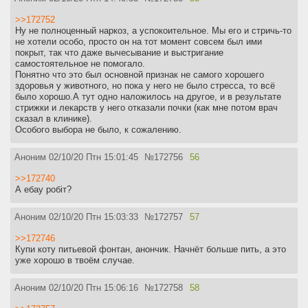
>>172752
Ну не полноценный наркоз, а успокоительное. Мы его и стричь-то
не хотели особо, просто он на тот момент совсем был ими
покрыт, так что даже вычесывание и выстригание
самостоятельное не помогало.
Понятно что это был основной признак не самого хорошего
здоровья у животного, но пока у него не было стресса, то всё
было хорошо.А тут одно наложилось на другое, и в результате
стрижки и лекарств у него отказали почки (как мне потом врач
сказал в клинике).
Особого выбора не было, к сожалению.
Аноним
02/10/20 Птн 15:01:45
№
172756
56
>>172740
А ебау робiт?
Аноним
02/10/20 Птн 15:03:33
№
172757
57
>>172746
Купи коту питьевой фонтан, анончик. Начнёт больше пить, а это
уже хорошо в твоём случае.
Аноним
02/10/20 Птн 15:06:16
№
172758
58