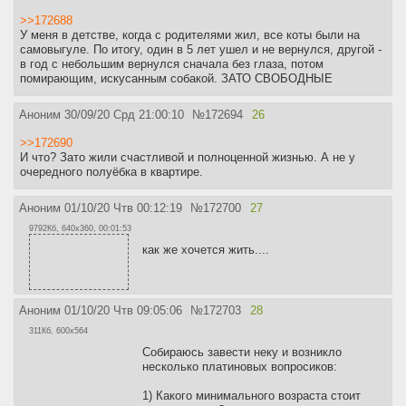
>>172688
У меня в детстве, когда с родителями жил, все коты были на
самовыгуле. По итогу, один в 5 лет ушел и не вернулся, другой -
в год с небольшим вернулся сначала без глаза, потом
помирающим, искусанным собакой. ЗАТО СВОБОДНЫЕ
Аноним
30/09/20 Срд 21:00:10
№
172694
26
>>172690
И что? Зато жили счастливой и полноценной жизнью. А не у
очередного полуёбка в квартире.
Аноним
01/10/20 Чтв 00:12:19
№
172700
27
9792Кб, 640x360, 00:01:53
как же хочется жить....
Аноним
01/10/20 Чтв 09:05:06
№
172703
28
311Кб, 600x564
Собираюсь завести неку и возникло
несколько платиновых вопросиков:
1) Какого минимального возраста стоит