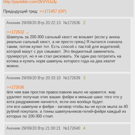
http://pastebin.com/2kVVUu3y
Предыдущий тред:
>>171457 (OP)
Аноним
29/09/20 Втр 20:22:13
№
172636
2
>>172632 →
Шампунь за 200-300 сальный хвост не возьмет (если у анона
реально сальный хвост, а не просто грязь) Я пытался сначала
таким, потом купил тот. Есть способ с пастой для водителей,
которой мазут с рук смывают. Это бюджетный заменитель
грумерсгуп, но я не стал рисковать. Уж один раз потратить на
котика и купить норм шампунь которого года на два хватит
можно.
Аноним
29/09/20 Втр 20:33:10
№
172639
3
>>172636
бля чем вам простое православное мыло не нравится. жир
удаляет получше этих ваших фейри и меньше шанс того что у
кота раздражение начнется, если оно вообще будет.
эти все шампуни и фейри - заговор чтобы вы не кусок мыла за 40
рублей покупали, а тонны шампуньчеков-гелей-фейри каждый из
которых по 100-300 стоит.
Аноним
29/09/20 Втр 21:00:21
№
172640
4