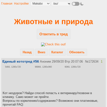
Главная
Настройки
Животные и природа
Ответить в тред
Назад
Вниз
Каталог
Обновить
Единый кототред #56
Аноним
29/09/20 Втр 20:07:06
№
172634
1
54Кб, 1280x720
968Кб, 1280x960
60Кб, 1280x720
Кот нездоров? Найди способ попасть к ветеринару/позвони в
клинику. Само может не пройти.
Вопросы по кормлению/содержанию? Возможно они платиновые,
прочитай FAQ: