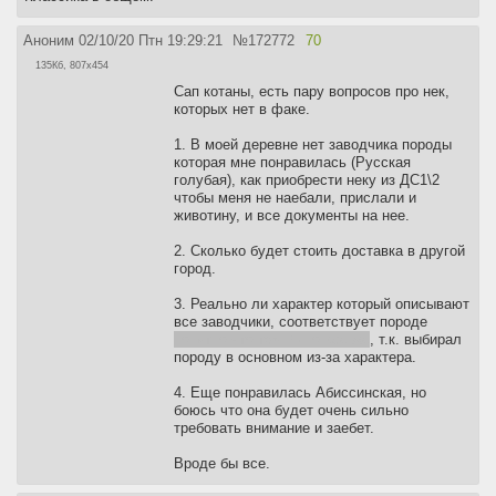
Аноним
02/10/20 Птн 19:29:21
№
172772
70
135Кб, 807x454
Сап котаны, есть пару вопросов про нек,
которых нет в факе.
1. В моей деревне нет заводчика породы
которая мне понравилась (Русская
голубая), как приобрести неку из ДС1\2
чтобы меня не наебали, прислали и
животину, и все документы на нее.
2. Сколько будет стоить доставка в другой
город.
3. Реально ли характер который описывают
все заводчики, соответствует породе
понятно что там +- но все же
, т.к. выбирал
породу в основном из-за характера.
4. Еще понравилась Абиссинская, но
боюсь что она будет очень сильно
требовать внимание и заебет.
Вроде бы все.