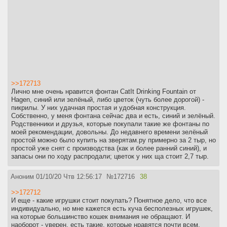
>>172713
Лично мне очень нравится фонтан CatIt Drinking Fountain от
Hagen, синий или зелёный, либо цветок (чуть более дорогой) -
пикрилы. У них удачная простая и удобная конструкция.
Собственно, у меня фонтана сейчас два и есть, синий и зелёный.
Родственники и друзья, которые покупали такие же фонтаны по
моей рекомендации, довольны. До недавнего времени зелёный
простой можно было купить на зверятам.ру примерно за 2 тыр, но
простой уже снят с производства (как и более ранний синий), и
запасы они по ходу распродали; цветок у них ща стоит 2,7 тыр.
Аноним
01/10/20 Чтв 12:56:17
№
172716
38
>>172712
И еще - какие игрушки стоит покупать? Понятное дело, что все
индивидуально, но мне кажется есть куча бесполезных игрушек,
на которые большинство кошек внимания не обращают. И
наоборот - уверен, есть такие, которые нравятся почти всем.