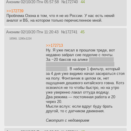
Аноним
02/10/20 Птн 05:57:58
№
172740
44
>>172739
Проблема Озона в том, что я не из России. У нас есть некий
аналог и ВБ, на котором только перечисленное мной.
Аноним
02/10/20 Птн 11:20:43
№
172741
45
165Кб, 1280x1224
>>172713
Ну. Я уже писал в прошлом треде, вот
недавно забрал сие поделие с почты.
За ~20 баксов на алике
так он там 37,
кажется, стоит, это дикий оверпрайс и
нахуй захуй
. В наборе 1 фильтр, который
за 4 дня уже видимо начал засираться стоя
на полу. Фонтанчик в целом ок, нет
ощущения дешевого китайского говна. Котэ
освоился не то чтобы быстро, но на утро
уже уверенно лакал оттуда водицу.
Два режима — постоянная работа и 20
через 20.
Мысли вслух: если вдруг буду брать
другой, то с датчиком движения.
Смотрит с недоверием