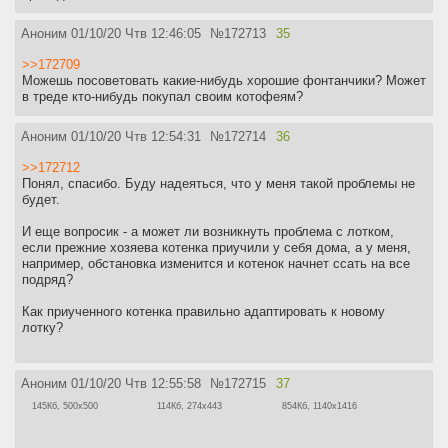
Аноним
01/10/20 Чтв 12:46:05
№
172713
35
>>172709
Можешь посоветовать какие-нибудь хорошие фонтанчики? Может
в треде кто-нибудь покупал своим котофеям?
Аноним
01/10/20 Чтв 12:54:31
№
172714
36
>>172712
Понял, спасибо. Буду надеяться, что у меня такой проблемы не
будет.
И еще вопросик - а может ли возникнуть проблема с лотком,
если прежние хозяева котенка приучили у себя дома, а у меня,
например, обстановка изменится и котенок начнет ссать на все
подряд?
Как приученного котенка правильно адаптировать к новому
лотку?
Аноним
01/10/20 Чтв 12:55:58
№
172715
37
145Кб, 500x500
114Кб, 274x443
854Кб, 1140x1416