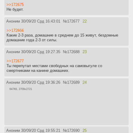
>>172675
Не будет.
Аноним
30/09/20 Срд 16:43:01
№
172677
22
>>172666
Какие 2-3 раза, домашние в среднем до 15 живут, бездомные
домашние года 2-3 от силы.
Аноним
30/09/20 Срд 19:27:35
№
172688
23
>>172677
Ты перепутал местами свободных на самовыгуле со
смертниками на канине домашних.
Аноним
30/09/20 Срд 19:36:26
№
172689
24
647Кб, 2709x2721
Аноним
30/09/20 Срд 19:55:21
№
172690
25