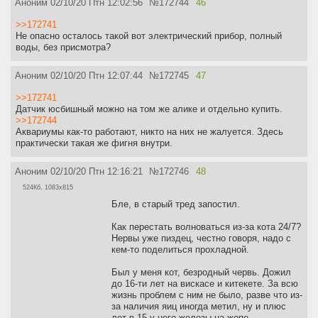
Аноним
02/10/20 Птн 12:02:56
№
172744
46
>>172741
Не опасно осталось такой вот электрический прибор, полный
воды, без присмотра?
Аноним
02/10/20 Птн 12:07:44
№
172745
47
>>172741
Датчик юсбишный можно на том же алике и отдельно купить.
>>172744
Аквариумы как-то работают, никто на них не жалуется. Здесь
практически такая же фигня внутри.
Аноним
02/10/20 Птн 12:16:21
№
172746
48
524Кб, 1083x815
Бле, в старый тред запостил.
Как перестать волноваться из-за кота 24/7?
Нервы уже пиздец, честно говоря, надо с
кем-то поделиться прохладной.
Был у меня кот, безродный червь. Дожил
до 16-ти лет на вискасе и китекете. За всю
жизнь проблем с ним не было, разве что из-
за наличия яиц иногда метил, ну и плюс
лет в 15 у него железы на жопе