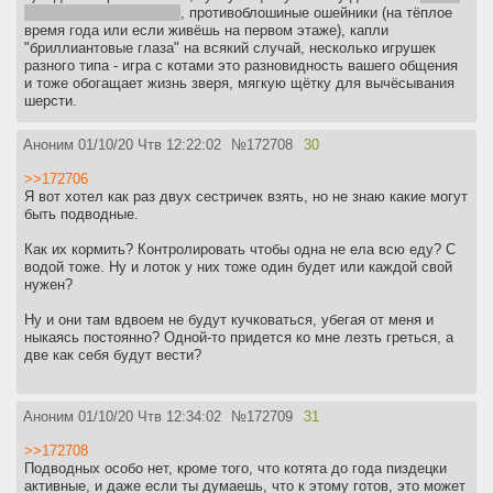
не развивался генгивит
, противоблошиные ошейники (на тёплое
время года или если живёшь на первом этаже), капли
"бриллиантовые глаза" на всякий случай, несколько игрушек
разного типа - игра с котами это разновидность вашего общения
и тоже обогащает жизнь зверя, мягкую щётку для вычёсывания
шерсти.
Аноним
01/10/20 Чтв 12:22:02
№
172708
30
>>172706
Я вот хотел как раз двух сестричек взять, но не знаю какие могут
быть подводные.
Как их кормить? Контролировать чтобы одна не ела всю еду? С
водой тоже. Ну и лоток у них тоже один будет или каждой свой
нужен?
Ну и они там вдвоем не будут кучковаться, убегая от меня и
ныкаясь постоянно? Одной-то придется ко мне лезть греться, а
две как себя будут вести?
Аноним
01/10/20 Чтв 12:34:02
№
172709
31
>>172708
Подводных особо нет, кроме того, что котята до года пиздецки
активные, и даже если ты думаешь, что к этому готов, это может