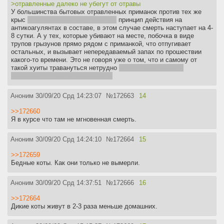
>отравленные далеко не убегут от отравы
У большинства бытовых отравленных приманок против тех же
крыс
не спрашивай, откуда я знаю
принцип действия на
антикоагулянтах в составе, в этом случае смерть наступает на 4-
8 сутки. А у тех, которые убивают на месте, побочка в виде
трупов грызунов прямо рядом с приманкой, что отпугивает
остальных, и вызывает непередаваемый запах по прошествии
какого-то времени. Это не говоря уже о том, что и самому от
такой хуиты травануться нетрудно
много у тебя запасов
витамина К дома? А это антидот.
Аноним
30/09/20 Срд 14:23:07
№
172663
14
>>172660
Я в курсе что там не мгновенная смерть.
Аноним
30/09/20 Срд 14:24:10
№
172664
15
>>172659
Бедные коты. Как они только не вымерли.
Аноним
30/09/20 Срд 14:37:51
№
172666
16
>>172664
Дикие коты живут в 2-3 раза меньше домашних.