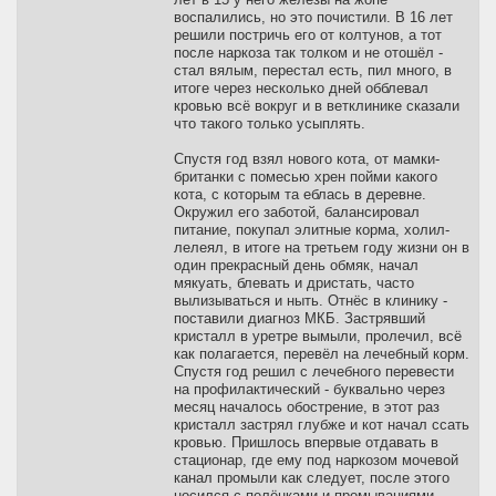
воспалились, но это почистили. В 16 лет
решили постричь его от колтунов, а тот
после наркоза так толком и не отошёл -
стал вялым, перестал есть, пил много, в
итоге через несколько дней обблевал
кровью всё вокруг и в ветклинике сказали
что такого только усыплять.
Спустя год взял нового кота, от мамки-
британки с помесью хрен пойми какого
кота, с которым та еблась в деревне.
Окружил его заботой, балансировал
питание, покупал элитные корма, холил-
лелеял, в итоге на третьем году жизни он в
один прекрасный день обмяк, начал
мякуать, блевать и дристать, часто
вылизываться и ныть. Отнёс в клинику -
поставили диагноз МКБ. Застрявший
кристалл в уретре вымыли, пролечил, всё
как полагается, перевёл на лечебный корм.
Спустя год решил с лечебного перевести
на профилактический - буквально через
месяц началось обострение, в этот раз
кристалл застрял глубже и кот начал ссать
кровью. Пришлось впервые отдавать в
стационар, где ему под наркозом мочевой
канал промыли как следует, после этого
носился с пелёнками и промываниями.