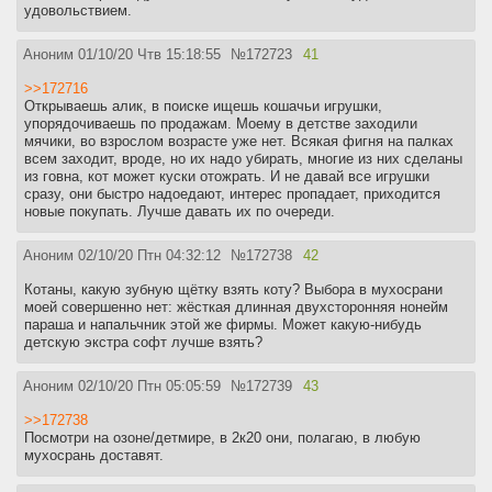
удовольствием.
Аноним
01/10/20 Чтв 15:18:55
№
172723
41
>>172716
Открываешь алик, в поиске ищешь кошачьи игрушки,
упорядочиваешь по продажам. Моему в детстве заходили
мячики, во взрослом возрасте уже нет. Всякая фигня на палках
всем заходит, вроде, но их надо убирать, многие из них сделаны
из говна, кот может куски отожрать. И не давай все игрушки
сразу, они быстро надоедают, интерес пропадает, приходится
новые покупать. Лучше давать их по очереди.
Аноним
02/10/20 Птн 04:32:12
№
172738
42
Котаны, какую зубную щётку взять коту? Выбора в мухосрани
моей совершенно нет: жёсткая длинная двухсторонняя нонейм
параша и напальчник этой же фирмы. Может какую-нибудь
детскую экстра софт лучше взять?
Аноним
02/10/20 Птн 05:05:59
№
172739
43
>>172738
Посмотри на озоне/детмире, в 2к20 они, полагаю, в любую
мухосрань доставят.