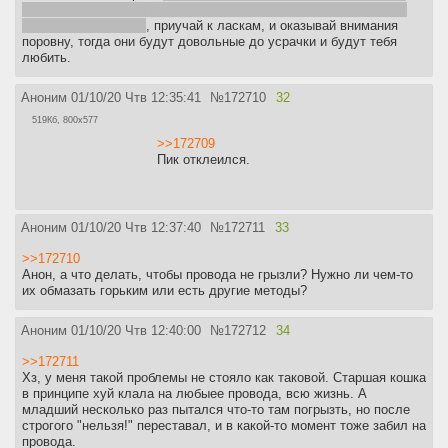
запасы энергии просто бесконечные нахуй, но ты превозмогай,
старайся кайфовать
, приучай к ласкам, и оказывай внимания
поровну, тогда они будут довольные до усрачки и будут тебя
любить.
Аноним
01/10/20 Чтв 12:35:41
№
172710
32
519Кб, 800x577
>>172709
Пик отклеился.
Аноним
01/10/20 Чтв 12:37:40
№
172711
33
>>172710
Анон, а что делать, чтобы провода не грызли? Нужно ли чем-то
их обмазать горьким или есть другие методы?
Аноним
01/10/20 Чтв 12:40:00
№
172712
34
>>172711
Хз, у меня такой проблемы не стояло как таковой. Старшая кошка
в принципе хуй клала на любыее провода, всю жизнь. А
младший несколько раз пытался что-то там погрызть, но после
строгого "нельзя!" переставал, и в какой-то момент тоже забил на
провода.