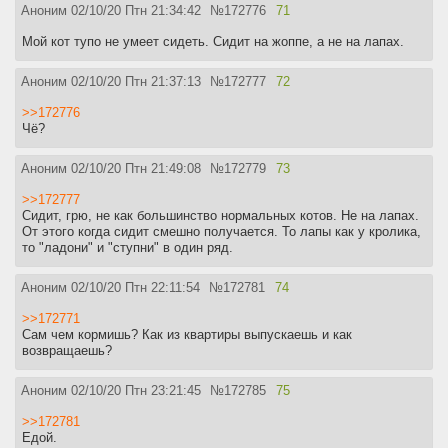
Аноним
02/10/20 Птн 21:34:42
№
172776
71
Мой кот тупо не умеет сидеть. Сидит на жоппе, а не на лапах.
Аноним
02/10/20 Птн 21:37:13
№
172777
72
>>172776
Чё?
Аноним
02/10/20 Птн 21:49:08
№
172779
73
>>172777
Сидит, грю, не как большинство нормальных котов. Не на лапах.
От этого когда сидит смешно получается. То лапы как у кролика,
то "ладони" и "ступни" в один ряд.
Аноним
02/10/20 Птн 22:11:54
№
172781
74
>>172771
Сам чем кормишь? Как из квартиры выпускаешь и как
возвращаешь?
Аноним
02/10/20 Птн 23:21:45
№
172785
75
>>172781
Едой.