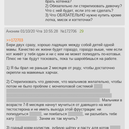
брать котенка?
2) Обязательно ли стерилизовать девочку?
Что с ней будет, если это не сделать?
3) Что ОБЯЗАТЕЛЬНО нужно купить кроме
лотка, мисок и когтеточки?
Аноним
01/10/20 Чтв 10:55:28
№
172706
29
>>172703
Бери двух сразу, хорошо ладящих между собой детей одной
мамы. Качество их жизни будет гораздо, гораздо выше, чем если
кот живёт у тебя один и ни с кем не может попиздеть по-котовьи.
Плюс не так будут тосковать, пока ты шароёбишься на работе.
1) Я бы брал не раньше 2 месяцев от роду, чтобы достаточно
окрепли на мамкиных харчах.
2) Стерилизовать что девочек, что мальчиков желательно, чтобы
потом не было проблем с мочеполовой системой
моей
нестерилизованной кошке в своё время пришлось удалять
опухоль матки 4 см в диаметре в возрасте 10 лет, будь она
стерилизована - этого не произошло бы скорее всего
. Мальчики в
возрасте 7-8 месяцев начнут мучиться от давящего на мозг
тестостерона и не иметь выхода этой фрустрации: ни
попиздиться
нельзя
, ни поебаться
не с кем
, ни разъебать тебе
хату
тоже нельзя
. Зачем их так мучить?
3) годный корм-холистик, зубную щётку и пасту для котов
чтобы