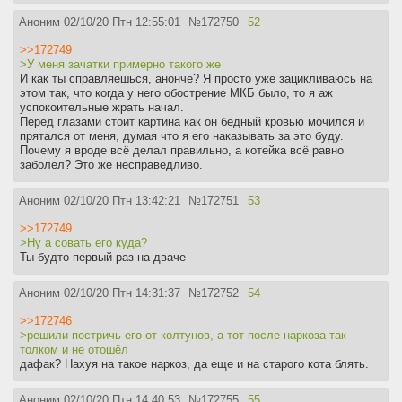
случай.
Аноним
02/10/20 Птн 12:55:01
№
172750
52
Короче у меня уже шизофазия на почве
кота развилась.
>>172749
>У меня зачатки примерно такого же
И как ты справляешься, анонче? Я просто уже зацикливаюсь на
этом так, что когда у него обострение МКБ было, то я аж
успокоительные жрать начал.
Перед глазами стоит картина как он бедный кровью мочился и
прятался от меня, думая что я его наказывать за это буду.
Почему я вроде всё делал правильно, а котейка всё равно
заболел? Это же несправедливо.
Аноним
02/10/20 Птн 13:42:21
№
172751
53
>>172749
>Ну а совать его куда?
Ты будто первый раз на дваче
Аноним
02/10/20 Птн 14:31:37
№
172752
54
>>172746
>решили постричь его от колтунов, а тот после наркоза так
толком и не отошёл
дафак? Нахуя на такое наркоз, да еще и на старого кота блять.
Аноним
02/10/20 Птн 14:40:53
№
172755
55