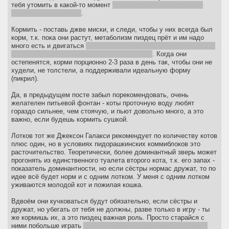
тебя утомить в какой-то момент
когда в 3 утра им захочеться
опрокинуть твой шкаф
.
Кормить - поставь джве миски, и следи, чтобы у них всегда был
корм, т.к. пока они растут, метаболизм пиздец прёт и им надо
много есть и двигаться
мой котёнок, которого взяли 4-месячным,
к своим 5 месяцам с 1,2 кг разросся до 2,5 кг
. Когда они
остепенятся, корми порционно 2-3 раза в день так, чтобы они не
худели, не толстели, а поддерживали идеальную форму
(пикрил).
Да, в предыдущем посте забыл порекомендовать, очень
желателен питьевой фонтан - коты проточную воду любят
гораздо сильнее, чем стоячую, и пьют довольно много, а это
важно, если будешь кормить сушкой.
Лотков тот же Джексон Галакси рекомендует по количеству котов
плюс один, но в условиях пидорашкинских коммиблоков это
расточительство. Теоретически, более доминантный зверь может
прогонять из единственного туалета второго кота, т.к. его запах -
показатель доминантности, но если сёстры нормас дружат, то по
идее всё будет норм и с одним лотком. У меня с одним лотком
уживаются молодой кот и пожилая кошка.
Вдвоём они кучковаться будут обязательно, если сёстры и
дружат, но убегать от тебя не должны, разве только в игру - ты
же кормишь их, а это пиздец важная роль. Просто старайся с
ними побольше играть
тоже может утомлять, т.к. у юных котят