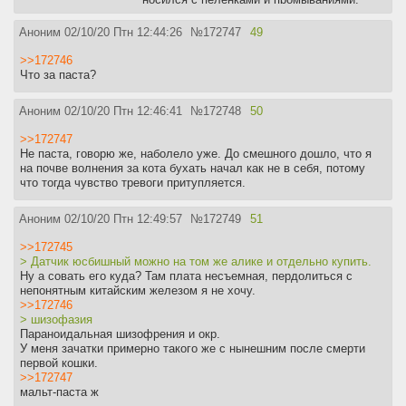
Теперь стабильно сидит на лечебном рояль
канине, чтобы моча растворяла
Аноним
02/10/20 Птн 12:44:26
№
172747
49
струвитовые кристаллы.
С тех пор блядь я совсем поехал. Слежу
>>172746
чтобы кот стабильно ходил в туалет,
Что за паста?
прислушиваюсь, слежу как много ест и
пьет, рассматриваю как он спит, чтобы не
Аноним
02/10/20 Птн 12:46:41
№
172748
50
было похоже на то что он спит в
"напряженной" позе, а в расслабленной,
>>172747
дёргаюсь каждый раз, когда не вижу его в
Не паста, говорю же, наболело уже. До смешного дошло, что я
поле зрения. Каждый день сижу на работе
на почве волнения за кота бухать начал как не в себя, потому
и боюсь что приду домой, а у него опять
что тогда чувство тревоги притупляется.
эта хуйня началась.
И вот два дня назад просыпаюсь с утра, а
Аноним
02/10/20 Птн 12:49:57
№
172749
51
он желчью блеванул на ковёр. Посмотрел -
вроде без шерсти. Потом вечером сходил
>>172745
срать - жидковато как-то. Сегодня с утра
> Датчик юсбишный можно на том же алике и отдельно купить.
тоже поел, поссал, но спустя минут 20 его
Ну а совать его куда? Там плата несъемная, пердолиться с
едой вырвало. Правда потом поел
непонятным китайским железом я не хочу.
нормально, поиграл и пошёл спать как
>>172746
обычно.
> шизофазия
К врачу его отнести не могу, так как денег
Параноидальная шизофрения и окр.
нет сейчас, но думаю что это либо
У меня зачатки примерно такого же с нынешним после смерти
несварение, либо шерсть скопилась - у
первой кошки.
него иногда бывает из-за переедания рвота.
>>172747
Пойду вот с работы и пасту ему куплю,
мальт-паста ж
чтобы комки шерсти выводить. На всякий