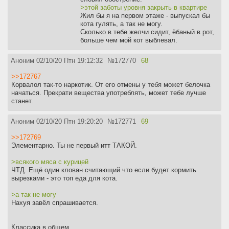
>этой заботы уровня закрыть в квартире
Жил бы я на первом этаже - выпускал бы
кота гулять, а так не могу.
Сколько в тебе желчи сидит, ёбаный в рот,
больше чем мой кот выблевал.
Аноним
02/10/20 Птн 19:12:32
№
172770
68
>>172767
Корвалол так-то наркотик. От его отмены у тебя может белочка
начаться. Прекрати вещества употреблять, может тебе лучше
станет.
Аноним
02/10/20 Птн 19:20:20
№
172771
69
>>172769
Элементарно. Ты не первый итт ТАКОЙ.
>всякого мяса с курицей
ЧТД. Ещё один клован считающий что если будет кормить
вырезками - это топ еда для кота.
>а так не могу
Нахуя завёл спрашивается.
Классика в общем.