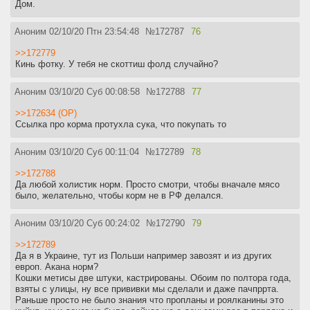
Дом.
Аноним
02/10/20 Птн 23:54:48
№
172787
76
>>172779
Кинь фотку. У тебя не скоттиш фолд случайно?
Аноним
03/10/20 Суб 00:08:58
№
172788
77
>>172634 (OP)
Ссылка про корма протухла сука, что покупать то
Аноним
03/10/20 Суб 00:11:04
№
172789
78
>>172788
Да любой холистик норм. Просто смотри, чтобы вначале мясо
было, желательно, чтобы корм не в РФ делался.
Аноним
03/10/20 Суб 00:24:02
№
172790
79
>>172789
Да я в Украине, тут из Польши например завозят и из других
европ. Акана норм?
Кошки метисы две штуки, кастрированы. Обоим по полтора года,
взяты с улицы, ну все прививки мы сделали и даже пачпррта.
Раньше просто не было знания что пропланы и роялканины это