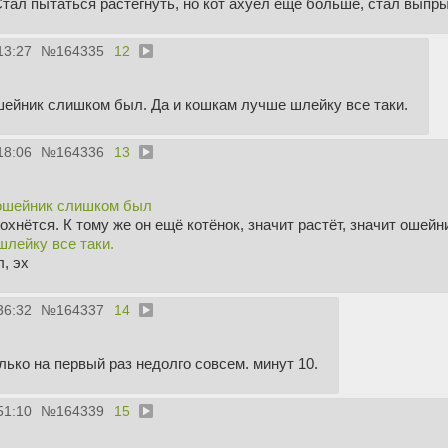
тал пытаться растегнуть, но кот ахуел ещё больше, стал выпрыг
13:27
№
164335
12
ейник слишком был. Да и кошкам лучше шлейку все таки.
18:06
№
164336
13
ошейник слишком был
охнётся. К тому же он ещё котёнок, значит растёт, значит ошейни
лейку все таки.
, эх
36:32
№
164337
14
лько на первый раз недолго совсем. минут 10.
51:10
№
164339
15