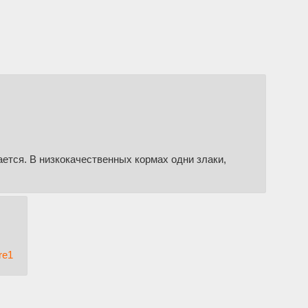
вается. В низкокачественных кормах одни злаки,
re1