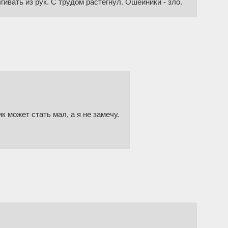
ивать из рук. С трудом растегнул. Ошейники - зло.
к может стать мал, а я не замечу.