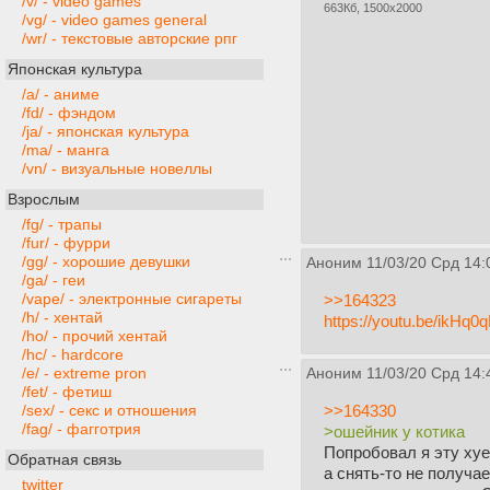
/v/ - video games
663Кб, 1500x2000
/vg/ - video games general
/wr/ - текстовые авторские рпг
Японская культура
/a/ - аниме
/fd/ - фэндом
/ja/ - японская культура
/ma/ - манга
/vn/ - визуальные новеллы
Взрослым
/fg/ - трапы
/fur/ - фурри
/gg/ - хорошие девушки
Аноним
11/03/20 Срд 14:
/ga/ - геи
/vape/ - электронные сигареты
>>164323
/h/ - хентай
https://youtu.be/ikHq
/ho/ - прочий хентай
/hc/ - hardcore
/e/ - extreme pron
Аноним
11/03/20 Срд 14:
/fet/ - фетиш
>>164330
/sex/ - секс и отношения
/fag/ - фагготрия
>ошейник у котика
Попробовал я эту хуе
Обратная связь
а снять-то не получа
twitter