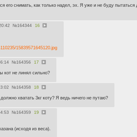
ся его снимать, как только надел, эх. Я уже и не буду пытаться
20:42
№
164344
16
215110235/15839571645120.jpg
46:14
№
164356
17
бы кот не линял сильно?
23:02
№
164358
18
 должно хватать 3кг коту? Я ведь ничего не путаю?
34:53
№
164359
19
азана (исходя из веса).