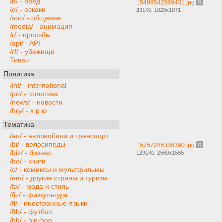
/b/ - бред
15499542599431.jpg
/o/ - оэкаки
291Кб, 1029x1071
/soc/ - общение
/media/ - анимация
/r/ - просьбы
/api/ - API
/rf/ - убежище
Тивач
Политика
/int/ - international
/po/ - политика
/news/ - новости
/hry/ - х р ю
Тематика
/au/ - автомобили и транспорт
/bi/ - велосипеды
15757285336390.jpg
/biz/ - бизнес
1291Кб, 2560x1565
/bo/ - книги
/c/ - комиксы и мультфильмы
/em/ - другие страны и туризм
/fa/ - мода и стиль
/fiz/ - физкультура
/fl/ - иностранные языки
/ftb/ - футбол
/hh/ - hip-hop