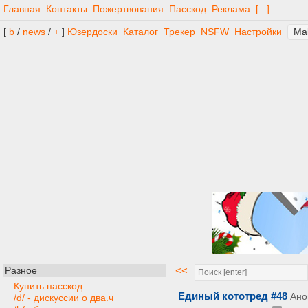
Главная
Контакты
Пожертвования
Пасскод
Реклама
[...]
[
b
/
news
/
+
]
Юзердоски
Каталог
Трекер
NSFW
Настройки
<<
Разное
Купить пасскод
Единый кототред #48
Ано
/d/ - дискуссии о два.ч