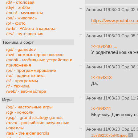
/di/ - столовая
/diy/ - хобби
Аноним
11/03/20 Срд 02:
/mus/ - музыканты
/pa/ - живопись
https://www.youtube
/p/ - фото
/wrk/ - РАБота и карьера
/trv/ - путешествия
Аноним
11/03/20 Срд 05:
Техника и софт
>>164290 →
/gd/ - gamedev
У родителей кошка же
/hw/ - компьютерное железо
/mobi/ - мобильные устройства и
приложения
Аноним
11/03/20 Срд 08:
/pr/ - программирование
/ra/ - радиотехника
>>164313
/s/ - программы
Да.
/t/ - техника
/web/ - веб-мастера
Аноним
11/03/20 Срд 11:
Игры
/bg/ - настольные игры
>>164311
/cg/ - консоли
Мяу-мяу. Дай попку п
/gsg/ - grand strategy games
/ruvn/ - российские визуальные
новеллы
Аноним
11/03/20 Срд 13:
/tes/ - the elder scrolls
1583921075840.jpeg