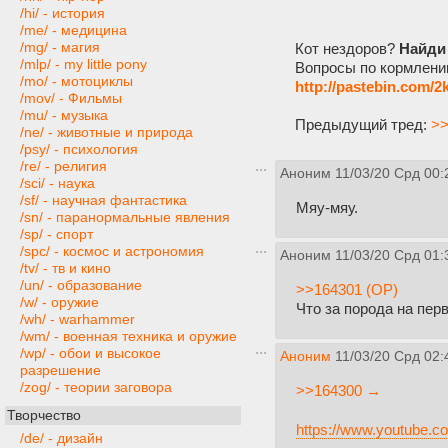
/hi/ - история
/me/ - медицина
/mg/ - магия
Кот нездоров?
Найди 
/mlp/ - my little pony
Вопросы по кормлен
/mo/ - мотоциклы
http://pastebin.com/
/mov/ - Фильмы
/mu/ - музыка
Предыдущий тред:
>>
/ne/ - животные и природа
/psy/ - психология
/re/ - религия
Аноним
11/03/20 Срд 00:
/sci/ - наука
/sf/ - научная фантастика
Мяу-мяу.
/sn/ - паранормальные явления
/sp/ - спорт
/spc/ - космос и астрономия
Аноним
11/03/20 Срд 01:
/tv/ - тв и кино
/un/ - образование
>>164301 (OP)
/w/ - оружие
Что за порода на пер
/wh/ - warhammer
/wm/ - военная техника и оружие
/wp/ - обои и высокое
Аноним
11/03/20 Срд 02:
разрешение
/zog/ - теории заговора
>>164300 →
Творчество
https://www.youtube
/de/ - дизайн