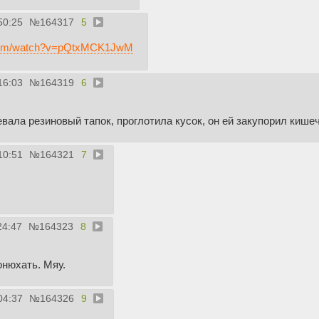
50:25
№
164317
5
.com/watch?v=pQtxMCK1JwM
16:03
№
164319
6
вала резиновый тапок, проглотила кусок, он ей закупорил кише
10:51
№
164321
7
24:47
№
164323
8
онюхать. Мяу.
04:37
№
164326
9