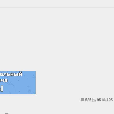
525
95
105