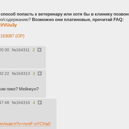
способ попасть к ветеринару или хотя бы в клинику позвон
ию/содержанию?
Возможно они платиновые, прочитай FAQ:
2kVVUu3y
163087 (OP)
20:30
№
164311
2
32:22
№
164313
3
вом пике? Мейнкун?
47:48
№
164316
4
.com/watch?v=nvnF-oYCHa0