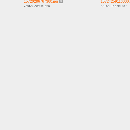
15720286767360.jpg
15724259116000.
789Кб, 2080x1560
621Кб, 1487x1487