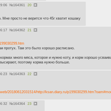
19:06
№
164361
20
. Мне просто не верится что 45г хватит кошаку
36:17
№
164362
21
/p199030299.htm
ам протух. Там это было хорошо расписано.
х кормах много мяса, которое и нужно коту, и корм хорошо усваи
 высирают, поэтому корма нужно больше.
46:23
№
164363
22
rg/web/20180612031514/http://ksan.diary.ru/p199030299.htm?oam#mo
06:32
№
164364
23