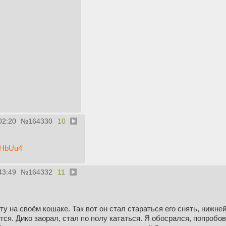
02:20
№
164330
10
0qHbUu4
43:49
№
164332
11
ту на своём кошаке. Так вот он стал стараться его снять, нижне
ется. Дико заорал, стал по полу кататься. Я обосрался, попробо