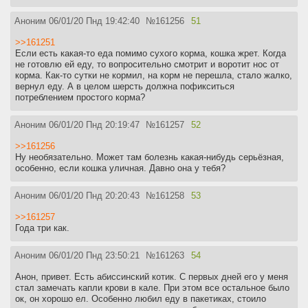
Аноним
06/01/20 Пнд 19:42:40
№
161256
51
>>161251
Если есть какая-то еда помимо сухого корма, кошка жрет. Когда
не готовлю ей еду, то вопросительно смотрит и воротит нос от
корма. Как-то сутки не кормил, на корм не перешла, стало жалко,
вернул еду. А в целом шерсть должна пофикситься
потреблением простого корма?
Аноним
06/01/20 Пнд 20:19:47
№
161257
52
>>161256
Ну необязательно. Может там болезнь какая-нибудь серьёзная,
особенно, если кошка уличная. Давно она у тебя?
Аноним
06/01/20 Пнд 20:20:43
№
161258
53
>>161257
Года три как.
Аноним
06/01/20 Пнд 23:50:21
№
161263
54
Анон, привет. Есть абиссинский котик. С первых дней его у меня
стал замечать капли крови в кале. При этом все остальное было
ок, он хорошо ел. Особенно любил еду в пакетиках, стоило