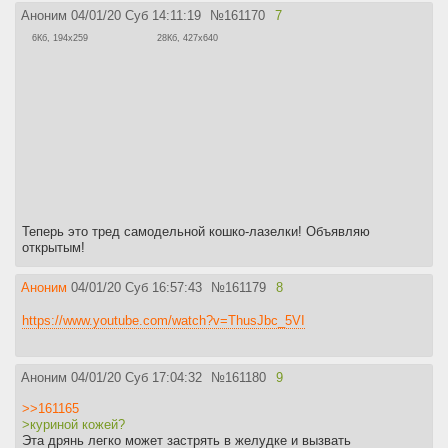
Аноним
04/01/20 Суб 14:11:19
№
161170
7
6Кб, 194x259
28Кб, 427x640
Теперь это тред самодельной кошко-лазелки! Объявляю
открытым!
Аноним
04/01/20 Суб 16:57:43
№
161179
8
https://www.youtube.com/watch?v=ThusJbc_5VI
Аноним
04/01/20 Суб 17:04:32
№
161180
9
>>161165
>куриной кожей?
Эта дрянь легко может застрять в желудке и вызвать