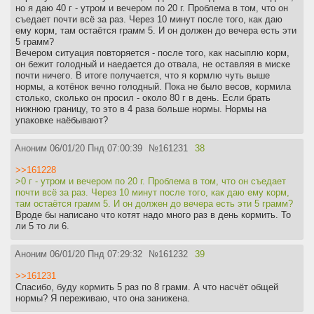
но я даю 40 г - утром и вечером по 20 г. Проблема в том, что он
съедает почти всё за раз. Через 10 минут после того, как даю
ему корм, там остаётся грамм 5. И он должен до вечера есть эти
5 грамм?
Вечером ситуация повторяется - после того, как насыплю корм,
он бежит голодный и наедается до отвала, не оставляя в миске
почти ничего. В итоге получается, что я кормлю чуть выше
нормы, а котёнок вечно голодный. Пока не было весов, кормила
столько, сколько он просил - около 80 г в день. Если брать
нижнюю границу, то это в 4 раза больше нормы. Нормы на
упаковке наёбывают?
Аноним
06/01/20 Пнд 07:00:39
№
161231
38
>>161228
>0 г - утром и вечером по 20 г. Проблема в том, что он съедает
почти всё за раз. Через 10 минут после того, как даю ему корм,
там остаётся грамм 5. И он должен до вечера есть эти 5 грамм?
Вроде бы написано что котят надо много раз в день кормить. То
ли 5 то ли 6.
Аноним
06/01/20 Пнд 07:29:32
№
161232
39
>>161231
Спасибо, буду кормить 5 раз по 8 грамм. А что насчёт общей
нормы? Я переживаю, что она занижена.