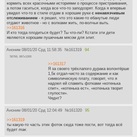
кормить всех красочными историями о процессе пристраивания,
а потом гаситься, когда все что-то заподозрят. Когда я впервые
увидел что-то в стиле отдам в хорошие руки
с ненавязчивым
отслеживанием
- я решил, что это какие-то ебанутые люди
отдают животное - но с волками жить, по-волчьи выть.
>>161316
И кто тогда плодиться будет? Ты что-ли? Кстати эти дети
являются хорошим пушечным мясом для элит.
Аноним
08/01/20 Срд 11:58:35
№
161319
94
567Кб, 997x1000
>>161317
Я за своего трёхлапого дурака волонтёрше
1,5к отдал-чисто за содержание и как
символическую плату, говорит, что я
надоел ей спамить фотками «котенька
спит», «котенька ест», «котенька творит
глупости».
Чяднт?
Аноним
08/01/20 Срд 12:04:49
№
161320
95
>>161319
ты какую-то часть этих фоток сюда тоже пости, вот тогда всё
будет
так
.