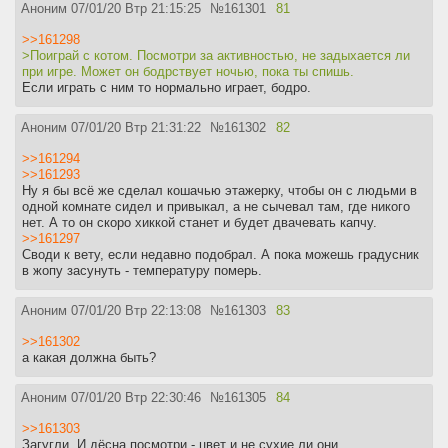
Аноним
07/01/20 Втр 21:15:25
№
161301
81
>>161298
>Поиграй с котом. Посмотри за активностью, не задыхается ли
при игре. Может он бодрствует ночью, пока ты спишь.
Если играть с ним то нормально играет, бодро.
Аноним
07/01/20 Втр 21:31:22
№
161302
82
>>161294
>>161293
Ну я бы всё же сделал кошачью этажерку, чтобы он с людьми в
одной комнате сидел и привыкал, а не сычевал там, где никого
нет. А то он скоро хиккой станет и будет двачевать капчу.
>>161297
Своди к вету, если недавно подобрал. А пока можешь градусник
в жопу засунуть - температуру померь.
Аноним
07/01/20 Втр 22:13:08
№
161303
83
>>161302
а какая должна быть?
Аноним
07/01/20 Втр 22:30:46
№
161305
84
>>161303
Загугли. И дёсна посмотри - цвет и не сухие ли они.