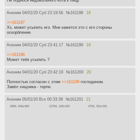
Не подноси недовольного кота к лицу.
Аноним
04/01/20 Суб 23:19:56
№
161198
18
>>161197
Хз, может усыпить его. Мне кажется это с его стороны
оскорбление.
Аноним
04/01/20 Суб 23:41:17
№
161199
19
>>161198
Может тебя усыпить ?
Аноним
04/01/20 Суб 23:42:19
№
161200
20
Полностью согласен с этим
>>161199
господином.
Завёл хищника - терпи.
Аноним
05/01/20 Вск 00:33:39
№
161201
21
48Кб, 640x460
107Кб, 340x340
47Кб, 502x391