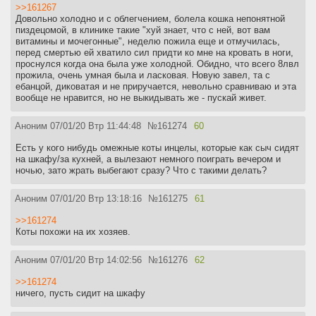
>>161267
Довольно холодно и с облегчением, болела кошка непонятной
пиздецомой, в клинике такие "хуй знает, что с ней, вот вам
витамины и мочегонные", неделю пожила еще и отмучилась,
перед смертью ей хватило сил придти ко мне на кровать в ноги,
проснулся когда она была уже холодной. Обидно, что всего 8лвл
прожила, очень умная была и ласковая. Новую завел, та с
ебанцой, диковатая и не приручается, невольно сравниваю и эта
вообще не нравится, но не выкидывать же - пускай живет.
Аноним
07/01/20 Втр 11:44:48
№
161274
60
Есть у кого нибудь омежные коты инцелы, которые как сыч сидят
на шкафу/за кухней, а вылезают немного поиграть вечером и
ночью, зато жрать выбегают сразу? Что с такими делать?
Аноним
07/01/20 Втр 13:18:16
№
161275
61
>>161274
Коты похожи на их хозяев.
Аноним
07/01/20 Втр 14:02:56
№
161276
62
>>161274
ничего, пусть сидит на шкафу