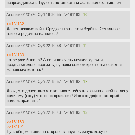
непроходимость. Будешь потом кота спасать под скальпелем.
Аноним
04/01/20 Суб 18:36:55
№
161183
10
>>161162
Да нет никаких войн. Ориджен топ - его и берёшь. Остальное
говно и рядом не валялось!
Аноним
04/01/20 Суб 22:10:58
№
161191
11
>>161180
Такое уже бывало? А если на очень мелкие кусочки
предварительно порезать, ну прям совсем крошечные как для
маленьких котяток?
Аноним
04/01/20 Суб 22:15:57
№
161192
12
Двач, это допустимо что кот может ебнуть хозяина лапой по лицу
если ему (коту) что-то не нравится? Или это дефект который
надо исправлять?
Аноним
04/01/20 Суб 22:16:43
№
161193
13
>>161180
>>161191
Ну в общем я ещё на стороне глянул, куриную кожу не