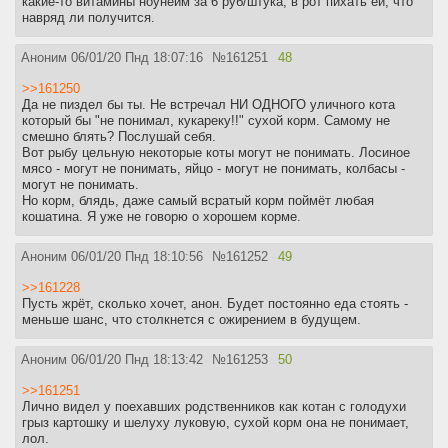
какие-то витамины ноунейм за 6 руб/штука, в рот пихать ей, что
навряд ли получится.
Аноним
06/01/20 Пнд 18:07:16
№
161251
48
>>161250
Да не пиздел бы ты. Не встречал НИ ОДНОГО уличного кота
который бы "не понимал, кукареку!!" сухой корм. Самому не
смешно блять? Послушай себя.
Вот рыбу цельную некоторые коты могут не понимать. Лосиное
мясо - могут не понимать, яйцо - могут не понимать, колбасы -
могут не понимать.
Но корм, блядь, даже самый всратый корм поймёт любая
кошатина. Я уже не говорю о хорошем корме.
Аноним
06/01/20 Пнд 18:10:56
№
161252
49
>>161228
Пусть жрёт, сколько хочет, анон. Будет постоянно еда стоять -
меньше шанс, что столкнется с ожирением в будущем.
Аноним
06/01/20 Пнд 18:13:42
№
161253
50
>>161251
Лично видел у поехавших родственников как котан с голодухи
грыз картошку и шелуху луковую, сухой корм она не понимает,
лол.