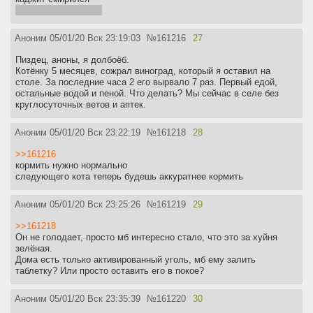
имперские ублюдки!
Аноним
05/01/20 Вск 23:19:03
№
161216
27
Пиздец, аноны, я долбоёб.
Котёнку 5 месяцев, сожрал виноград, который я оставил на
столе. За последние часа 2 его вырвало 7 раз. Первый едой,
остальные водой и пеной. Что делать? Мы сейчас в селе без
круглосуточных ветов и аптек.
Аноним
05/01/20 Вск 23:22:19
№
161218
28
>>161216
кормить нужно нормально
следующего кота теперь будешь аккуратнее кормить
Аноним
05/01/20 Вск 23:25:26
№
161219
29
>>161218
Он не голодает, просто мб интересно стало, что это за хуйня
зелёная.
Дома есть только активированный уголь, мб ему залить
таблетку? Или просто оставить его в покое?
Аноним
05/01/20 Вск 23:35:39
№
161220
30