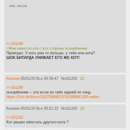
40Кб, 200x186
>>161198
>Мне кажется это с его стороны оскорбление
Проиграл. У кого ума то больше, у тебя или кота?
ШОК БИТАРДА УНИЖАЕТ ЕГО ЖЕ КОТ!
Аноним
05/01/20 Вск 00:39:47
№
161202
22
>>161198
оскорбление -- это если он тебя задней по лицу.
https://2ch.hk/b/src/210755668/15781588841300.webm
Аноним
05/01/20 Вск 00:51:22
№
161203
23
>>161202
Кот решил обоссать другого кота ?