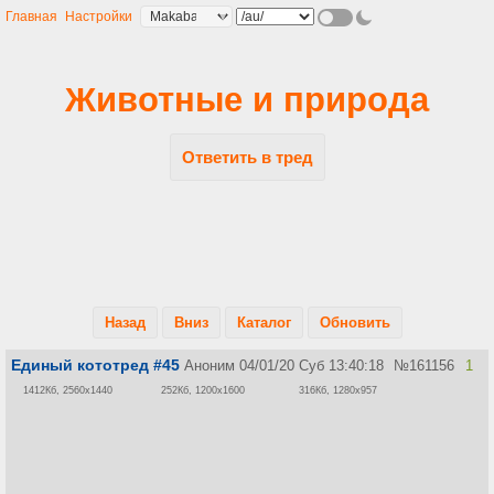
Главная
Настройки
Животные и природа
Ответить в тред
Назад
Вниз
Каталог
Обновить
Единый кототред #45
Аноним
04/01/20 Суб 13:40:18
№
161156
1
1412Кб, 2560x1440
252Кб, 1200x1600
316Кб, 1280x957