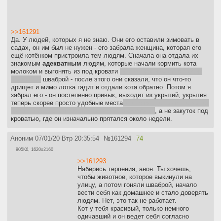
>>161291
Да. У людей, которых я не знаю. Они его оставили зимовать в
садах, он им был не нужен - его забрала женщина, которая его
ещё котёнком пристроила тем людям. Сначала она отдала их
знакомым
адекватным
людям, которые начали кормить кота
молоком и выгонять из под кровати
ну а он как известно любит
прятаться
шваброй - после этого они сказали, что он что-то
дрищет и мимо лотка гадит и отдали кота обратно. Потом я
забрал его - он постепенно привык, выходит из укрытий, укрытия
теперь скорее просто удобные места
комната, где никто не живёт
и есть шкаф, с которого в окно можно смотреть
, а не закуток под
кроватью, где он изначально прятался около недели.
Аноним
07/01/20 Втр 20:35:54
№
161294
74
905Кб, 1620x2160
>>161293
Наберись терпения, анон. Ты хочешь,
чтобы животное, которое выкинули на
улицу, а потом гоняли шваброй, начало
вести себя как домашнее и стало доверять
людям. Нет, это так не работает.
Кот у тебя красивый, только немного
одичавший и он ведет себя согласно