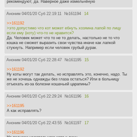
рекомендуют, да. Наверное даже измельчёную
Аноним
04/01/20 Суб 22:19:11
№
161194
14
>>161192
>это допустимо что кот может ебнуть хозяина лапой по лицу
если ему (коту) что-то не нравится?
Да. Человек может что то не то делать, настолько не то что
кошка не сможет выразить свои чувства иначе как лапкой
стукнуть. Например если человек грубый дурак.
Аноним
04/01/20 Суб 22:28:47
№
161195
15
>>161192
Ну коты могут так делать, но исправлять это, конечно, надо. Ты
же не хочешь однажды без глаза остаться? Или в больницу
отъехать из-за болезни кошачьей царапины?
Аноним
04/01/20 Суб 22:29:24
№
161196
16
>>161195
А как исправлять?
Аноним
04/01/20 Суб 22:43:55
№
161197
17
>>161196