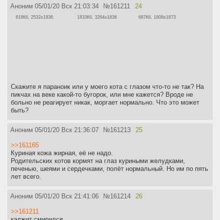
Аноним
05/01/20 Вск 21:03:34
№
161211
24
818Кб, 2532x1836
1833Кб, 3264x1836
687Кб, 1808x1873
Скажите я параноик или у моего кота с глазом что-то не так? На
пикчах на веке какой-то бугорок, или мне кажется? Вроде не
больно не реагирует никак, моргает нормально. Что это может
быть?
Аноним
05/01/20 Вск 21:36:07
№
161213
25
>>161165
Куриная кожа жирная, её не надо.
Родительских котов кормят на глаз куриными желудками,
печенью, шеями и сердечками, полёт нормальный. Но им по пять
лет всего.
Аноним
05/01/20 Вск 21:41:06
№
161214
26
>>161211
каджит смирился