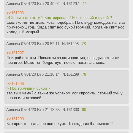
Аноним
07/01/20 Втр 20:49:02
№
161297
77
>>161296
>Сколько лет коту ? Кастрирован ? Нос горячий и сухой ?
Сколько лет не знаю, кота подобрал. Но с виду молодой, на глаз
примерно 1 год. Когда спит нос сухой горячий. Когда не спит нос
холодный мокрый.
Аноним
07/01/20 Втр 20:52:11
№
161298
78
>>161297
Поиграй с котом. Посмотри за активностью, не задыхается ли
при игре. Может он бодрствует ночью, пока ты спишь.
Аноним
07/01/20 Втр 21:10:14
№
161299
79
>>161296
> Нос горячий и сухой ?
это ты к чему? с таким же успехом мог спросить, стоячий хуй у
анона или лежачий
Аноним
07/01/20 Втр 21:13:35
№
161300
80
>>161299
Кто про что, а двачер все о хуях. Ты сюда из /b/ пришел ?