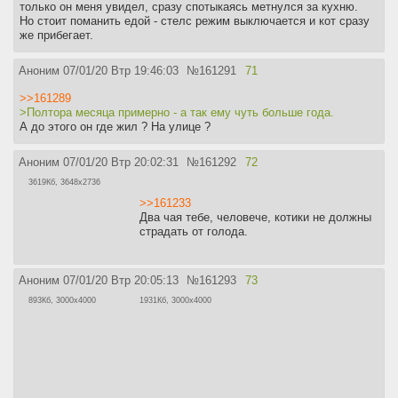
только он меня увидел, сразу спотыкаясь метнулся за кухню.
Но стоит поманить едой - стелс режим выключается и кот сразу
же прибегает.
Аноним
07/01/20 Втр 19:46:03
№
161291
71
>>161289
>Полтора месяца примерно - а так ему чуть больше года.
А до этого он где жил ? На улице ?
Аноним
07/01/20 Втр 20:02:31
№
161292
72
3619Кб, 3648x2736
>>161233
Два чая тебе, человече, котики не должны
страдать от голода.
Аноним
07/01/20 Втр 20:05:13
№
161293
73
893Кб, 3000x4000
1931Кб, 3000x4000