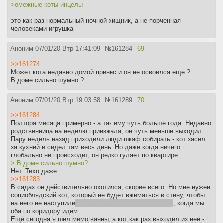
>омежные коты инцелы
это как раз нормальный ночной хищник, а не порченная
человеками игрушка
Аноним
07/01/20 Втр 17:41:09
№
161284
69
>>161274
Может кота недавно домой принес и он не освоился еще ?
В доме сильно шумно ?
Аноним
07/01/20 Втр 19:03:58
№
161289
70
>>161284
Полтора месяца примерно - а так ему чуть больше года. Недавно
родственница на неделю приезжала, он чуть меньше выходил.
Пару недель назад приходили люди шкаф собирать - кот засел
за кухней и сидел там весь день. Но даже когда ничего
глобально не происходит, он редко гуляет по квартире.
> В доме сильно шумно?
Нет. Тихо даже.
>>161283
В садах он действительно охотился, скорее всего. Но мне нужен
социоблядский кот, который не будет вжиматься в стену, чтобы
на него не наступили
ну или какие у него там мотивы
, когда мы
оба по коридору идём.
Ещё сегодня я шёл мимо ванны, а кот как раз выходил из неё -