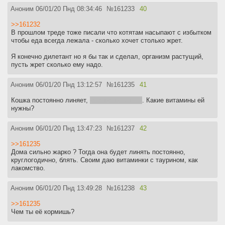
Аноним
06/01/20 Пнд 08:34:46
№
161233
40
>>161232
В прошлом треде тоже писали что котятам насыпают с избытком
чтобы еда всегда лежала - сколько хочет столько жрет.
Я конечно дилетант но я бы так и сделал, организм растущий,
пусть жрет сколько ему надо.
Аноним
06/01/20 Пнд 13:12:57
№
161235
41
Кошка постоянно линяет,
короткошерстная
. Какие витамины ей
нужны?
Аноним
06/01/20 Пнд 13:47:23
№
161237
42
>>161235
Дома сильно жарко ? Тогда она будет линять постоянно,
круглогодично, блять. Своим даю витаминки с таурином, как
лакомство.
Аноним
06/01/20 Пнд 13:49:28
№
161238
43
>>161235
Чем ты её кормишь?