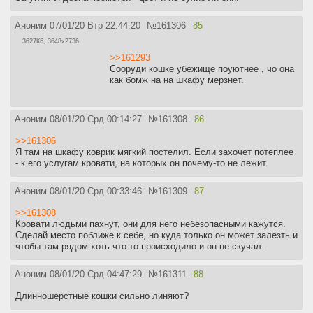
Аноним
07/01/20 Втр 22:44:20
№
161306
85
3627Кб, 3648x2736
>>161293
Сооруди кошке убежище поуютнее , чо она
как бомж на на шкафу мерзнет.
Аноним
08/01/20 Срд 00:14:27
№
161308
86
>>161306
Я там на шкафу коврик мягкий постелил. Если захочет потеплее
- к его услугам кровати, на которых он почему-то не лежит.
Аноним
08/01/20 Срд 00:33:46
№
161309
87
>>161308
Кровати людьми пахнут, они для него небезопасными кажутся.
Сделай место поближе к себе, но куда только он может залезть и
чтобы там рядом хоть что-то происходило и он не скучал.
Аноним
08/01/20 Срд 04:47:29
№
161311
88
Длинношерстные кошки сильно линяют?