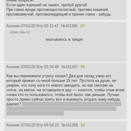
очень попросит.
Если один хороший не зашёл, пробуй другой.
Про говно вроде противоцеллюлитный, противо кошачий,
противомяучий, противопердящий и прочее говно - забудь.
Аноним
07/01/20 Втр 03:11:47
№
161266
57
1035Кб, 868x707
вкатываюсь в тредю
Аноним
07/01/20 Втр 03:34:49
№
161267
58
Как вы переживали утрату кошки? Два дня назад умер кот,
который прожил со мной больше 15 лет. Пустота на душе, не
уверен, что хочу кого-то нового заводить, но как смотрю на
лоток, на миски, на оставшуюся еду — хочется, чтобы этим всем
снова кто-то пользовался, чтобы всё было, как раньше. Лучше
просто прямо сейчас взять все и выкинуть (отдать кому-нибудь
даром)?
и как отделаться от чувства вины? понимаю, что плохо
заботился, иногда мало обращал внимания и т.п., вспоминаю
такие моменты и ненавижу себя
Аноним
07/01/20 Втр 09:54:22
№
161268
59