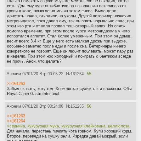
только помахать он уже мяукал, места себе не находил, хотел
есть. Дал ему курс антибиотика по назначению ветеринара от
крови в кале, помогло на месяц затем снова. Было дело
дристать начал, отходили на уколы. Другой ветеринар назначил
метронидазол, пока давал ему, так он опять нормально срал, при
этом изо рта и от кала пропал тошнотворный запах. Но опять
помогло временно, при этом после курса метронидазола у него
испортился аппетит. Стал более умеренным. При этом он дрыщ,
весит всего 3.4 кг. Еще у него есть мелкая дрожь при выдохе,
особенно заметно после еды и после сна. Ветеринары ничего
конкретного не говорят. Еще он любит поблевать, может пару раз
в неделю. При этом нос холодный и поиграть с бантиком всегда
не прочь. Анон, что делать?
Аноним
07/01/20 Втр 00:05:22
№
161264
55
>>161263
Забыл сказать, коту год. Кормлю как сухим так и влажным. Обы
Royal Canin GastroIntestinal.
Аноним
07/01/20 Втр 00:24:08
№
161265
56
>>161263
>>161264
>свинина, кукурузная мука, кукурузная клейковина, целлюлоза
Для начала, перестань пичкать кота говном. Купи хороший корм.
Второе, переведи на сушку онли. Изредка давай мокрый, если