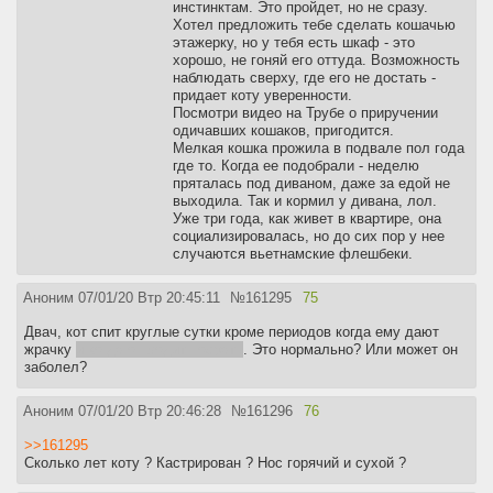
инстинктам. Это пройдет, но не сразу.
Хотел предложить тебе сделать кошачью
этажерку, но у тебя есть шкаф - это
хорошо, не гоняй его оттуда. Возможность
наблюдать сверху, где его не достать -
придает коту уверенности.
Посмотри видео на Трубе о приручении
одичавших кошаков, пригодится.
Мелкая кошка прожила в подвале пол года
где то. Когда ее подобрали - неделю
пряталась под диваном, даже за едой не
выходила. Так и кормил у дивана, лол.
Уже три года, как живет в квартире, она
социализировалась, но до сих пор у нее
случаются вьетнамские флешбеки.
Аноним
07/01/20 Втр 20:45:11
№
161295
75
Двач, кот спит круглые сутки кроме периодов когда ему дают
жрачку
и когда он ходит посрать
. Это нормально? Или может он
заболел?
Аноним
07/01/20 Втр 20:46:28
№
161296
76
>>161295
Сколько лет коту ? Кастрирован ? Нос горячий и сухой ?