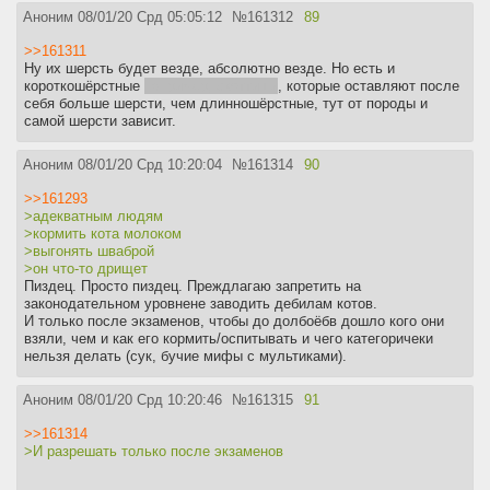
Аноним
08/01/20 Срд 05:05:12
№
161312
89
>>161311
Ну их шерсть будет везде, абсолютно везде. Но есть и
короткошёрстные
например, скоттиши
, которые оставляют после
себя больше шерсти, чем длинношёрстные, тут от породы и
самой шерсти зависит.
Аноним
08/01/20 Срд 10:20:04
№
161314
90
>>161293
>адекватным людям
>кормить кота молоком
>выгонять шваброй
>он что-то дрищет
Пиздец. Просто пиздец. Преждлагаю запретить на
законодательном уровнене заводить дебилам котов.
И только после экзаменов, чтобы до долбоёбв дошло кого они
взяли, чем и как его кормить/оспитывать и чего категоричеки
нельзя делать (сук, бучие мифы с мультиками).
Аноним
08/01/20 Срд 10:20:46
№
161315
91
>>161314
>И разрешать только после экзаменов