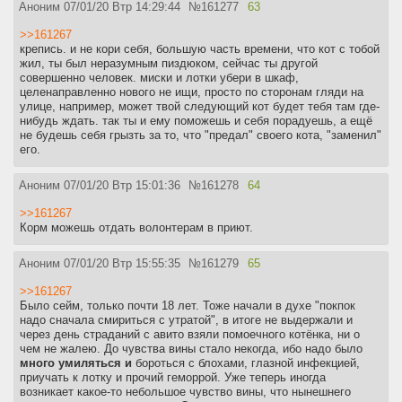
Аноним
07/01/20 Втр 14:29:44
№
161277
63
>>161267
крепись. и не кори себя, большую часть времени, что кот с тобой
жил, ты был неразумным пиздюком, сейчас ты другой
совершенно человек. миски и лотки убери в шкаф,
целенаправленно нового не ищи, просто по сторонам гляди на
улице, например, может твой следующий кот будет тебя там где-
нибудь ждать. так ты и ему поможешь и себя порадуешь, а ещё
не будешь себя грызть за то, что "предал" своего кота, "заменил"
его.
Аноним
07/01/20 Втр 15:01:36
№
161278
64
>>161267
Корм можешь отдать волонтерам в приют.
Аноним
07/01/20 Втр 15:55:35
№
161279
65
>>161267
Было сейм, только почти 18 лет. Тоже начали в духе "покпок
надо сначала смириться с утратой", в итоге не выдержали и
через день страданий с авито взяли помоечного котёнка, ни о
чем не жалею. До чувства вины стало некогда, ибо надо было
много умиляться и
бороться с блохами, глазной инфекцией,
приучать к лотку и прочий геморрой. Уже теперь иногда
возникает какое-то небольшое чувство вины, что нынешнего