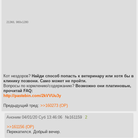
213Кб, 960x1280
Кот нездоров?
Найди способ попасть к ветеринару или хотя бы в
клинику позвони. Само может не пройти.
Вопросы по кормлению/содержанию?
Возможно они платиновые,
прочитай FAQ:
http://pastebin.com/2kVVUu3y
Предыдущий тред:
>>160273 (OP)
Аноним
04/01/20 Суб 13:46:06
№
161159
2
>>161156 (OP)
Перекатился. Добрый вечер.