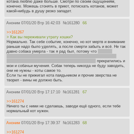
котана люблю даже больше. Смотри по своим ощущениям,
конечно. Можешь сгонять в приют, потискать котанов, может
какой-нибудь в душу резко западет.
Аноним
07/01/20 Втр 16:42:03
№
161280
66
>>161267
> Как вы переживали утрату кошки?
Нормально. Так себе событие, конечно, но кот мертв и внимание
раньше надо было уделять, а после смерти забыть и всё. Не так
давно собака умерла - так я рад был, потому что
на меня
свалили таксу после паралича с кучей проблем и ебанутым
характером, при том, что мне это не нужно было
прекратились и
мои и собачьи мучения. Собак теперь никогда не буду заводить,
они не нужны - коты самое то.
Если ты не прижигал кота паядьником и прочие зверства не
творил - вины не должно быть.
Аноним
07/01/20 Втр 17:17:10
№
161281
67
>>161274
Ничего ты с ними не сделаешь, заводи ещё одного, если тебе
нормальный кот нужен.
Аноним
07/01/20 Втр 17:39:37
№
161283
68
>>161274