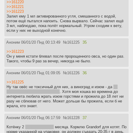
>>161220
>>161221
>>161223
Залил ему 1 мл активированного угля, смешанного с водой,
потом ещё пытался напоить. Снова вырвало. Сейчас залил ещё
3 мл, наблюдаю, пока полёт нормальный. Утром сходим к вету,
если у них не выходной конечно.
Аноним
06/01/20 Пнд 00:13:49
№
161225
35
>>161223
Он у меня кстати блевал после пророщенного овса, но один раз.
Такого, чтобы 9 раз за вечер, никогда не было.
Аноним
06/01/20 Пнд 01:09:05
№
161226
36
>>161225
Ну так овёс не токсичный для них, а виноград и изюм - да
но
почему никто не знает, вроде
. Хотя моя кошка во времена до
интернета любила жрать изюм горстями и прожила до 18 лет ни
разу не сблював от него. Может дольше бы прожила, если б не
жрала, кто знает.
Аноним
06/01/20 Пнд 06:17:59
№
161228
37
Котёнку 2
через неделю 3
месяца. Кормлю Grandorf для котят. По
норме указанной на упаковке, он должен съедать 20-35 г в день,