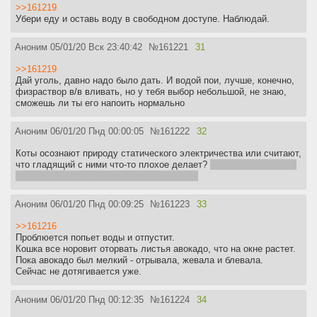
>>161219
Убери еду и оставь воду в свободном доступе. Наблюдай.
Аноним
05/01/20 Вск 23:40:42
№
161221
31
>>161219
Дай уголь, давно надо было дать. И водой пои, лучше, конечно,
физраствор в/в вливать, но у тебя выбор небольшой, не знаю,
сможешь ли ты его напоить нормально
Аноним
06/01/20 Пнд 00:00:05
№
161222
32
Коты осознают природу статического электричества или считают,
что гладящий с ними что-то плохое делает?
интересно как люди
лет 500 назад щелчки от котов объясняли
Аноним
06/01/20 Пнд 00:09:25
№
161223
33
>>161216
Проблюется попьет воды и отпустит.
Кошка все норовит оторвать листья авокадо, что на окне растет.
Пока авокадо был мелкий - отрывала, жевала и блевала.
Сейчас не дотягивается уже.
Аноним
06/01/20 Пнд 00:12:35
№
161224
34