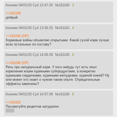
Аноним
04/01/20 Суб 13:47:20
№
161160
3
>>161159
добрый.
Аноним
04/01/20 Суб 13:56:25
№
161162
4
>>161156 (OP)
Кормовые войны объявляю открытыми. Какой сухой корм лучше
всех остальных по составу?
Аноним
04/01/20 Суб 14:06:28
№
161165
5
>>161156 (OP)
Речь про натуральный корм. У кого нибудь тут есть опыт
кормления кошек куриными субпродуктами, а конкретно
куриными сердечками, куриными желудками, куриной кожей? Ну
или может кто знает о чужом таком опыте. Отрицательные
эффекты замечены?
Аноним
04/01/20 Суб 14:07:09
№
161166
6
>>161162
Посоветуйте рецептов натуралки.
азаза