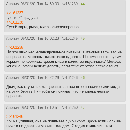
Аноним
06/01/20 Пнд 14:30:00
№
161239
44
>>161237
Где-то 24 градуса.
>>161238
Сухой корм, рыба, мясо - сырое/варенное.
Аноним
06/01/20 Пнд 16:02:23
№
161246
45
>>161239
Ну это явно несбалансированное питание, витаминами ты это не
исправишь, можешь только хуже сделать. Почему просто сухим
кормом не кормишь, давая мясо в качестве вкусняшек? Можешь,
конечно, омеги всякие давать, если тебе от этого легче станет.
Аноним
06/01/20 Пнд 16:22:29
№
161248
46
Двач, как отучить кота царапаться при игре например или когда
на руки берут? Ну чтобы он понимал что человека нельзя
царапать.
Аноним
06/01/20 Пнд 17:10:51
№
161250
47
>>161246
Кошка уличная, она не понимает сухой корм, даже если больше
ничего не давать и морить голодом. Сходил в магазин, там