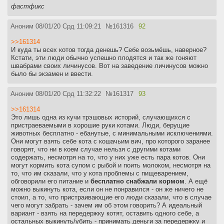
фастфикс
Аноним
08/01/20 Срд 11:09:21
№
161316
92
>>161314
И куда ты всех котов тогда денешь? Себе возьмёшь, наверное?
Кстати, эти люди обычно успешно плодятся и так же гоняют
швабрами своих личинусов. Вот на заведение личинусов можно
было бы экзамен и ввести.
Аноним
08/01/20 Срд 11:32:22
№
161317
93
>>161314
Это лишь одна из кучи трэшовых историй, случающихся с
пристраеваемыми в хорошие руки котами. Люди, берущие
животных бесплатно - ебанутые, с минимальными исключениями.
Они могут взять себе кота с кошачьим вич, про которого заранее
говорят, что ни в коем случае нельзя с другими котами
содержать, несмотря на то, что у них уже есть пара котов. Они
могут кормить кота супом с рыбой и поить молоком, несмотря на
то, что им сказали, что у кота проблемы с пищеварением,
обговорили его питание и
бесплатно снабжали кормом
. А ещё
можно выкинуть кота, если он не понравился - он же ничего не
стоил, а то, что пристраивающие его люди сказали, что в случае
чего могут забрать - зачем им об этом говорить? А идеальный
вариант - взять на передержку котят, оставить одного себе, а
остальных выкинуть/убить - принимать деньги за передержку и