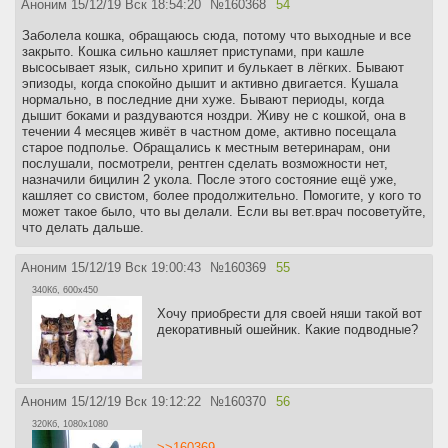
Аноним
15/12/19 Вск 18:54:20
№
160368
54
Заболела кошка, обращаюсь сюда, потому что выходные и все
закрыто. Кошка сильно кашляет приступами, при кашле
высосывает язык, сильно хрипит и булькает в лёгких. Бывают
эпизоды, когда спокойно дышит и активно двигается. Кушала
нормально, в последние дни хуже. Бывают периоды, когда
дышит боками и раздуваются ноздри. Живу не с кошкой, она в
течении 4 месяцев живёт в частном доме, активно посещала
старое подполье. Обращались к местным ветеринарам, они
послушали, посмотрели, рентген сделать возможности нет,
назначили бицилин 2 укола. После этого состояние ещё уже,
кашляет со свистом, более продолжительно. Помогите, у кого то
может такое было, что вы делали. Если вы вет.врач посоветуйте,
что делать дальше.
Аноним
15/12/19 Вск 19:00:43
№
160369
55
340Кб, 600x450
Хочу приобрести для своей няши такой вот
декоративный ошейник. Какие подводные?
Аноним
15/12/19 Вск 19:12:22
№
160370
56
320Кб, 1080x1080
>>160369