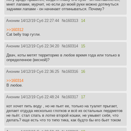
мнет лапами, мурчит, но если до моей руки можно дотянуться
задними лапами - он начинает отпинываться. Почему?
Аноним
14/12/19 Суб 22:27:44
№
160313
14
>>160312
Cat belly trap гугли.
Аноним
14/12/19 Суб 22:34:20
№
160314
15
Двач, коты метят территорию в любое время года или только в
определенное (весной)?
Аноним
14/12/19 Суб 22:36:25
№
160316
16
>>160314
В любое.
Аноним
14/12/19 Суб 22:48:24
№
160317
17
кот хочет пить воду , но не пьет ее, только на туалет прыгает,
делает отдуда несколько глотков и всё из остальных пердметов
не пьёт. стал спать в лотке второй кошки, не умывет себя, что
делать? еще есть что то типо тика, как будто бы его бьет током