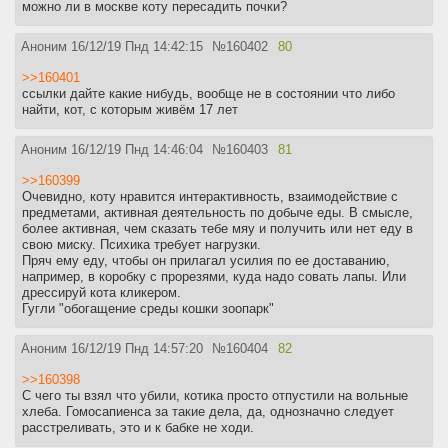
можно ли в москве коту пересадить почки?
Аноним
16/12/19 Пнд 14:42:15
№
160402
80
>>160401
ссылки дайте какие нибудь, вообще не в состоянии что либо
найти, кот, с которым живём 17 лет
Аноним
16/12/19 Пнд 14:46:04
№
160403
81
>>160399
Очевидно, коту нравится интерактивность, взаимодействие с
предметами, активная деятельность по добыче еды. В смысле,
более активная, чем сказать тебе мяу и получить или нет еду в
свою миску. Психика требует нагрузки.
Пряч ему еду, чтобы он прилагал усилия по ее доставанию,
например, в коробку с прорезями, куда надо совать лапы. Или
дрессируй кота кликером.
Гугли "обогащение среды кошки зоопарк"
Аноним
16/12/19 Пнд 14:57:20
№
160404
82
>>160398
С чего ты взял что убили, котика просто отпустили на вольные
хлеба. Гомосапиенса за такие дела, да, однозначно следует
расстреливать, это и к бабке не ходи.