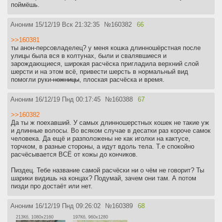
поймёшь.
Аноним
15/12/19 Вск 21:32:35
№
160382
66
>>160381
ты анон-персовладелец? у меня кошка длинношёрстная после
улицы была вся в колтунах, были и свалявшиеся и
зарождающиеся, широкая расчёска пригладила верхний слой
шерсти и на этом всё, привести шерсть в нормальный вид
помогли руки
-ножницы
, плоская расчёска и время.
Аноним
16/12/19 Пнд 00:17:45
№
160388
67
>>160382
Да ты ж поехавший. У самых длинношерстных кошек не такие уж
и длинные волосы. Во всяком случае в десатки раз короче самок
человека. Да ещё и разположены не как иголки на кактусе,
торчком, в разные стороны, а идут вдоль тела. Т.е спокойно
расчёсывается ВСЁ от кожы до кончиков.
Пиздец. Тебе название самой расчёски ни о чём не говорит? Ты
шарики видишь на концах? Подумай, зачем они там. А потом
пизди про достаёт или нет.
Аноним
16/12/19 Пнд 09:26:02
№
160389
68
213Кб, 1080x2160
197Кб, 960x1280