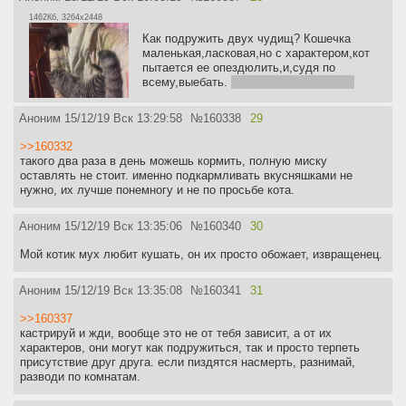
1462Кб, 3264x2448
Как подружить двух чудищ? Кошечка
маленькая,ласковая,но с характером,кот
пытается ее опездюлить,и,судя по
всему,выебать.
ему ещё рановато,но?
Аноним
15/12/19 Вск 13:29:58
№
160338
29
>>160332
такого два раза в день можешь кормить, полную миску
оставлять не стоит. именно подкармливать вкусняшками не
нужно, их лучше понемногу и не по просьбе кота.
Аноним
15/12/19 Вск 13:35:06
№
160340
30
Мой котик мух любит кушать, он их просто обожает, извращенец.
Аноним
15/12/19 Вск 13:35:08
№
160341
31
>>160337
кастрируй и жди, вообще это не от тебя зависит, а от их
характеров, они могут как подружиться, так и просто терпеть
присутствие друг друга. если пиздятся насмерть, разнимай,
разводи по комнатам.