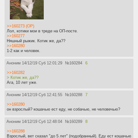
>>160273 (OP)
Лол, котики мои в треде на ОП-посте.
>>160277
Няшный рыжик. Котик же, да??
>>160280
1-2 как и человек.
Аноним
14/12/19 Суб 12:01:29
№
160284
6
>>160282
> Котик же, да??
Ага, 10 лет уже.
Аноним
14/12/19 Суб 12:41:55
№
160288
7
>>160280
он взрослый? кошачью ест еду, не собачью, не человечью?
Аноним
14/12/19 Суб 12:48:04
№
160289
8
>>160288
Взрослый, вет сказал "до 5 лет" (подобранный). Еду ест кошачью