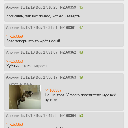
Аноним
15/12/19 Вск 17:18:23
№
160359
46
лолблядь, так вот почему кот ел четверть.
Аноним
15/12/19 Вск 17:31:51
№
160361
47
>>160359
Зато теперь кто-то жрёт целый.
Аноним
15/12/19 Вск 17:31:57
№
160362
48
>>160358
Хуёвый с тебя питросян
Аноним
15/12/19 Вск 17:36:17
№
160363
49
3640Кб, 3648x2736
>>160357
Не, не торт. У моего повелителя мух всё
пучком.
Аноним
15/12/19 Вск 17:49:59
№
160364
50
>>160363