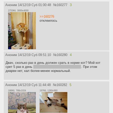
Аноним
14/12/19 Суб 01:00:48
№
160277
3
2753Кб, 3000x4000
>>160276
отклеилось
Аноним
14/12/19 Суб 09:51:10
№
160280
4
Двач, сколько раз в день должен срать в норме кот? Мой кот
срет 5 раз в день
заебался говно за ним убирать
. При этом
диареи нет, кал более-менее нормальный.
Аноним
14/12/19 Суб 11:44:48
№
160282
5
186Кб, 768x1024
197Кб, 1280x960