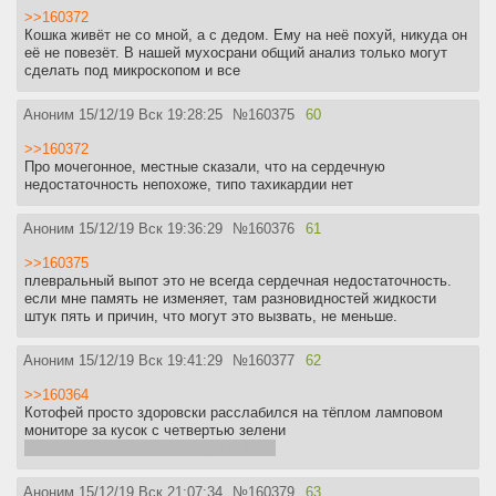
>>160372
Кошка живёт не со мной, а с дедом. Ему на неё похуй, никуда он
её не повезёт. В нашей мухосрани общий анализ только могут
сделать под микроскопом и все
Аноним
15/12/19 Вск 19:28:25
№
160375
60
>>160372
Про мочегонное, местные сказали, что на сердечную
недостаточность непохоже, типо тахикардии нет
Аноним
15/12/19 Вск 19:36:29
№
160376
61
>>160375
плевральный выпот это не всегда сердечная недостаточность.
если мне память не изменяет, там разновидностей жидкости
штук пять и причин, что могут это вызвать, не меньше.
Аноним
15/12/19 Вск 19:41:29
№
160377
62
>>160364
Котофей просто здоровски расслабился на тёплом ламповом
мониторе за кусок с четвертью зелени
Чтоб я так питался как он кушает кек
Аноним
15/12/19 Вск 21:07:34
№
160379
63