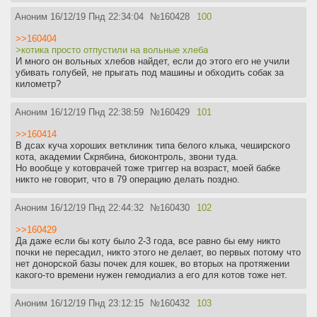
Аноним
16/12/19 Пнд 22:34:04
№
160428
100
>>160404
>котика просто отпустили на вольные хлеба
И много он вольных хлебов найдет, если до этого его не учили
убивать голубей, не прыгать под машины и обходить собак за
километр?
Аноним
16/12/19 Пнд 22:38:59
№
160429
101
>>160414
В дсах куча хороших ветклиник типа белого клыка, чеширского
кота, академии Скрябина, биоконтроль, звони туда.
Но вообще у котоврачей тоже триггер на возраст, моей бабке
никто не говорит, что в 79 операцию делать поздно.
Аноним
16/12/19 Пнд 22:44:32
№
160430
102
>>160429
Да даже если бы коту было 2-3 года, все равно бы ему никто
почки не пересадил, никто этого не делает, во первых потому что
нет донорской базы почек для кошек, во вторых на протяжении
какого-то времени нужен гемодиализ а его для котов тоже нет.
Аноним
16/12/19 Пнд 23:12:15
№
160432
103