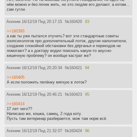
нём можно и без почек жить, но это людям его делают, а котам...
сам гугли.
Аноним
16/12/19 Пнд 20:17:15
№
160420
93
>>160393
а как ты уже пытался отучить? вот эти стандартные советы
зоопсихологов про дополнительный лоток, другие наполнители,
создание спокойной обстановки без дёрганья и переездов не
помогают? а к доктору водил поискать какую-то анусно-
кишечную проблему? он вообще кастрат же?
Аноним
16/12/19 Пнд 20:20:34
№
160421
94
>>160405
А если положить пелёнку мягкую в лоток?
Аноним
16/12/19 Пнд 20:46:21
№
160423
95
>>160414
17 лет чего??
Написано же, кошка, самец, 2 года коту.
Пусть там ветеринар разбирается, мож там норм всё.
Аноним
16/12/19 Пнд 21:32:07
№
160424
96