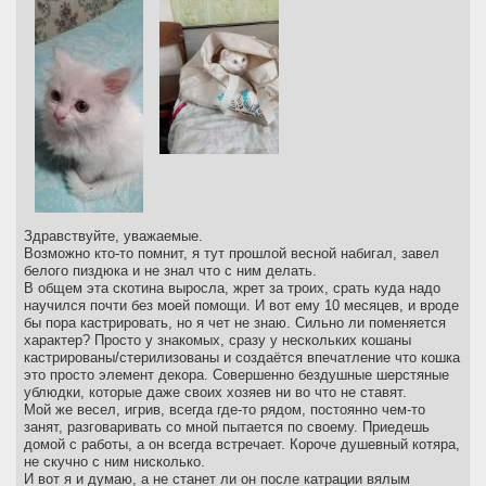
Здравствуйте, уважаемые.
Возможно кто-то помнит, я тут прошлой весной набигал, завел
белого пиздюка и не знал что с ним делать.
В общем эта скотина выросла, жрет за троих, срать куда надо
научился почти без моей помощи. И вот ему 10 месяцев, и вроде
бы пора кастрировать, но я чет не знаю. Сильно ли поменяется
характер? Просто у знакомых, сразу у нескольких кошаны
кастрированы/стерилизованы и создаётся впечатление что кошка
это просто элемент декора. Совершенно бездушные шерстяные
ублюдки, которые даже своих хозяев ни во что не ставят.
Мой же весел, игрив, всегда где-то рядом, постоянно чем-то
занят, разговаривать со мной пытается по своему. Приедешь
домой с работы, а он всегда встречает. Короче душевный котяра,
не скучно с ним нисколько.
И вот я и думаю, а не станет ли он после катрации вялым