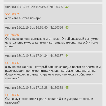
Аноним
15/12/19 Вск 16:51:50
№
160355
42
>>160352
а от чего в итоге помер?
Аноним
15/12/19 Вск 16:58:40
№
160356
43
>>160355
От старости хотя возможно и от тоски. У той знакомой сын умер,
чуть раньше муж, а за ними и кот видимо плюнул на всё и тоже
ушёл.
Аноним
15/12/19 Вск 17:04:34
№
160357
44
>>160356
а ты не тот же анон, который раньше заходил время от времени и
рассказывал про некие пятна и чирии, которые появляются на
боках у кошек, и сигнализируют о том, что кошка собирается
умирать?
Аноним
15/12/19 Вск 17:17:28
№
160358
45
>>160356
Сын и муж тоже хлеб жрали, весили 8кг и умерли от тоски и
старости?