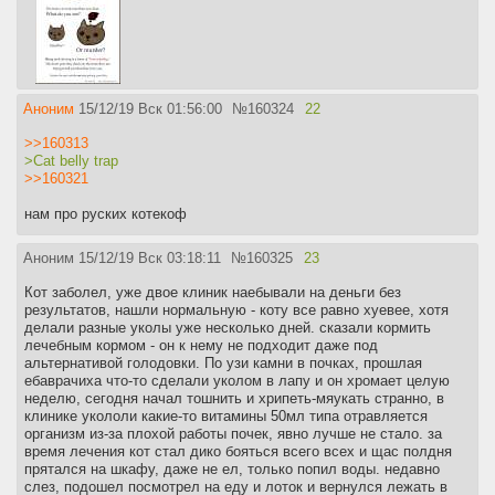
Аноним
15/12/19 Вск 01:56:00
№
160324
22
>>160313
>Cat belly trap
>>160321
нам про руских котекоф
Аноним
15/12/19 Вск 03:18:11
№
160325
23
Кот заболел, уже двое клиник наебывали на деньги без
результатов, нашли нормальную - коту все равно хуевее, хотя
делали разные уколы уже несколько дней. сказали кормить
лечебным кормом - он к нему не подходит даже под
альтернативой голодовки. По узи камни в почках, прошлая
ебаврачиха что-то сделали уколом в лапу и он хромает целую
неделю, сегодня начал тошнить и хрипеть-мяукать странно, в
клинике укололи какие-то витамины 50мл типа отравляется
организм из-за плохой работы почек, явно лучше не стало. за
время лечения кот стал дико бояться всего всех и щас полдня
прятался на шкафу, даже не ел, только попил воды. недавно
слез, подошел посмотрел на еду и лоток и вернулся лежать в