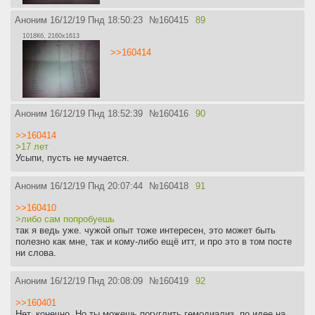
Аноним
16/12/19 Пнд 18:50:23
№
160415
89
1018Кб, 2160x1613
>>160414
Аноним
16/12/19 Пнд 18:52:39
№
160416
90
>>160414
>17 лет
Усыпи, пусть не мучается.
Аноним
16/12/19 Пнд 20:07:44
№
160418
91
>>160410
>либо сам попробуешь
так я ведь уже. чужой опыт тоже интересен, это может быть
полезно как мне, так и кому-либо ещё итт, и про это в том посте
ни слова.
Аноним
16/12/19 Пнд 20:08:09
№
160419
92
>>160401
Нет, конечно. Но ты можешь погуглить гемодиализ, по идее на