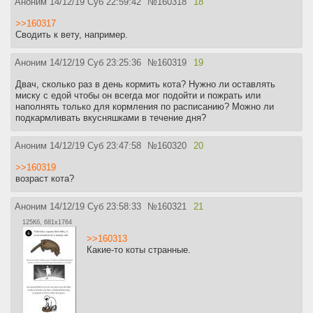
Аноним
14/12/19 Суб 22:59:42
№
160318
18
>>160317
Сводить к вету, например.
Аноним
14/12/19 Суб 23:25:36
№
160319
19
Двач, сколько раз в день кормить кота? Нужно ли оставлять
миску с едой чтобы он всегда мог подойти и пожрать или
наполнять только для кормления по расписанию? Можно ли
подкармливать вкусняшками в течение дня?
Аноним
14/12/19 Суб 23:47:58
№
160320
20
>>160319
возраст кота?
Аноним
14/12/19 Суб 23:58:33
№
160321
21
125Кб, 681x1764
>>160313
Какие-то коты странные.