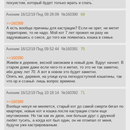
похуистом, который будет только жрать и спать.
Аноним
16/12/19 Пнд 09:28:09
№
160390
69
>>160389
А есть вообще причины для кастрации? Если не орет, не метит
территорию, то не надо. Мой кот 7 лет прожил ни разу не
задумавшись о сексе, до того как появилась кошка в семье.
Аноним
16/12/19 Пнд 09:52:44
№
160391
70
>>160390
Живём в деревне, весной заезжаем в новый дом. Вдруг начнет. В
старом доме даже если чего-то и метил, то это не так заметно,
ибо дому лет 70. А вот в новом это будет заметно.
Опять же, деревня, на улице куча легкодоступной кошатины, так
что ор и ссаньё- лишь вопрос времени.
Аноним
16/12/19 Пнд 10:18:14
№
160392
71
>>160389
Вообще нихуя не меняется, старый кот до самой смерти бегал по
квартире, новые кот и кошка после кастрации стали еще
неугомоннее. Но так как их двое, они больше друг с дружкой
любят тусить, а когда кот был один, он не отоипал от меня,
будучи уже кастрированным.