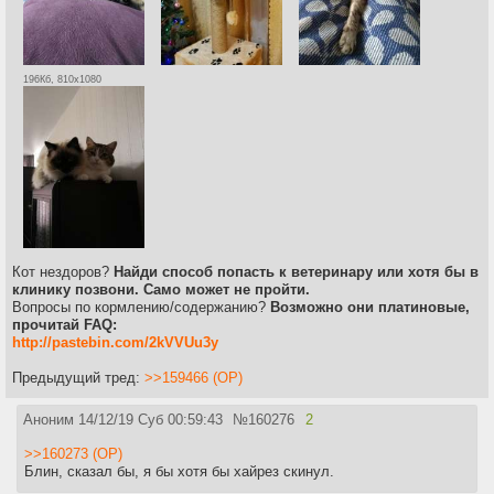
196Кб, 810x1080
Кот нездоров?
Найди способ попасть к ветеринару или хотя бы в
клинику позвони. Само может не пройти.
Вопросы по кормлению/содержанию?
Возможно они платиновые,
прочитай FAQ:
http://pastebin.com/2kVVUu3y
Предыдущий тред:
>>159466 (OP)
Аноним
14/12/19 Суб 00:59:43
№
160276
2
>>160273 (OP)
Блин, сказал бы, я бы хотя бы хайрез скинул.