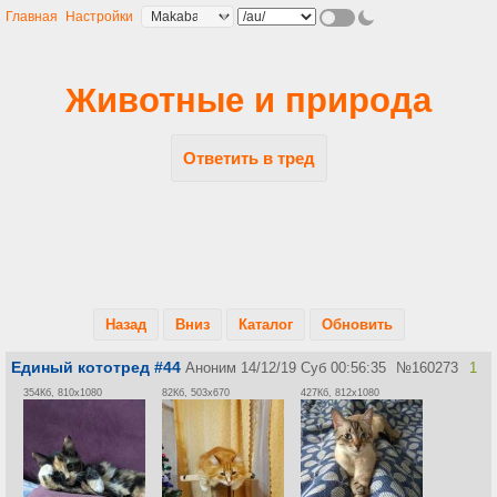
Главная
Настройки
Животные и природа
Ответить в тред
Назад
Вниз
Каталог
Обновить
Единый кототред #44
Аноним
14/12/19 Суб 00:56:35
№
160273
1
354Кб, 810x1080
82Кб, 503x670
427Кб, 812x1080