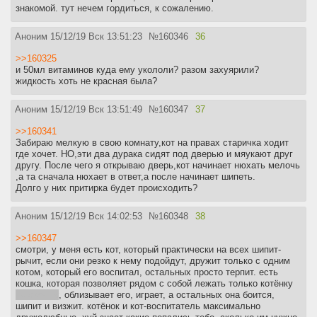
знакомой. тут нечем гордиться, к сожалению.
Аноним
15/12/19 Вск 13:51:23
№
160346
36
>>160325
и 50мл витаминов куда ему укололи? разом захуярили?
жидкость хоть не красная была?
Аноним
15/12/19 Вск 13:51:49
№
160347
37
>>160341
Забираю мелкую в свою комнату,кот на правах старичка ходит
где хочет. НО,эти два дурака сидят под дверью и мяукают друг
другу. После чего я открываю дверь,кот начинает нюхать мелочь
,а та сначала нюхает в ответ,а после начинает шипеть.
Долго у них притирка будет происходить?
Аноним
15/12/19 Вск 14:02:53
№
160348
38
>>160347
смотри, у меня есть кот, который практически на всех шипит-
рычит, если они резко к нему подойдут, дружит только с одним
котом, который его воспитал, остальных просто терпит. есть
кошка, которая позволяет рядом с собой лежать только котёнку
не своему
, облизывает его, играет, а остальных она боится,
шипит и визжит. котёнок и кот-воспитатель максимально