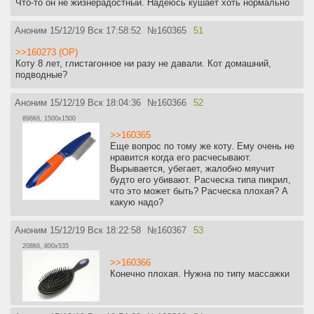
Что-то он не жизнерадостный. Надеюсь кушает хоть нормально
Аноним
15/12/19 Вск 17:58:52
№
160365
51
>>160273 (OP)
Коту 8 лет, глистагонное ни разу не давали. Кот домашний,
подводные?
Аноним
15/12/19 Вск 18:04:36
№
160366
52
896Кб, 1500x1500
>>160365
Еще вопрос по тому же коту. Ему очень не
нравится когда его расчесывают.
Вырывается, убегает, жалобно мяучит
будто его убивают. Расческа типа пикрил,
что это может быть? Расческа плохая? А
какую надо?
Аноним
15/12/19 Вск 18:22:58
№
160367
53
208Кб, 800x535
>>160366
Конечно плохая. Нужна по типу массажки