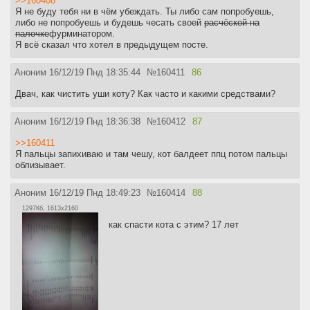
>>160408
Я не буду тебя ни в чём убеждать. Ты либо сам попробуешь,
либо не попробуешь и будешь чесать своей
расчёской на
палочке
фурминатором.
Я всё сказал что хотел в предыдущем посте.
Аноним
16/12/19 Пнд 18:35:44
№
160411
86
Двач, как чистить уши коту? Как часто и какими средствами?
Аноним
16/12/19 Пнд 18:36:38
№
160412
87
>>160411
Я пальцы запихиваю и там чешу, кот балдеет ппц потом пальцы
облизывает.
Аноним
16/12/19 Пнд 18:49:23
№
160414
88
1297Кб, 1613x2160
как спасти кота с этим? 17 лет