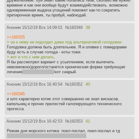
дружелюбные. хуй знает какие попались тебе, сколько им нужно
времени и как они вообще будут взаимодействовать. возможно
одновременная выдача угощений поможет как-то сократить
притирочное время, ты пробуй, наблюдай.
Аноним
15/12/19 Вск 14:09:01
№
160349
39
>>160325
> он к нему не подходит даже под альтернативой голодовки.
Голодовка должна быть длительнее. Я и оливки с помидорами
буду есть в случае голода - коты тоже.
> вот и что с ним делать,
Я бы рассмотрел вариант с усыплением, если вылечить
невозможно/дорого/останется хроническая форма требующая
лечения
а она останется
/кот сиарый.
Аноним
15/12/19 Вск 16:40:54
№
160352
40
>>160345
и што характерно котик этот совершенно не знал вискасов,
капельниц и прочих прелестей галопирующего технического
прогесса.
Аноним
15/12/19 Вск 16:42:53
№
160353
41
Режим дня морского котика: поел-поспал, поел-поспал и тд
Схуяли у сухопутного должно быть иначе