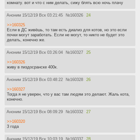
комнату. вот и что с ним делать, сижу блять всю ночь плачу
Аноним
15/12/19 Вск 03:21:45
№
160326
24
>>160325
Если в ДС живёшь, то там есть диализ для котов, но это если
почки могут заработать. Если не могут, то никто не будет это
делать, конечно же.
Аноним
15/12/19 Вск 03:26:04
№
160327
25
>>160326
живу в пиздосранске 400к.
Аноним
15/12/19 Вск 03:48:22
№
160328
26
>>160327
Тогда я не уверен, что у вас там людям это делают. Жаль кота,
конечно.
Аноним
15/12/19 Вск 08:09:29
№
160332
27
>>160320
3 года
Аноним
15/12/19 Вск 10:03:19
№
160337
28