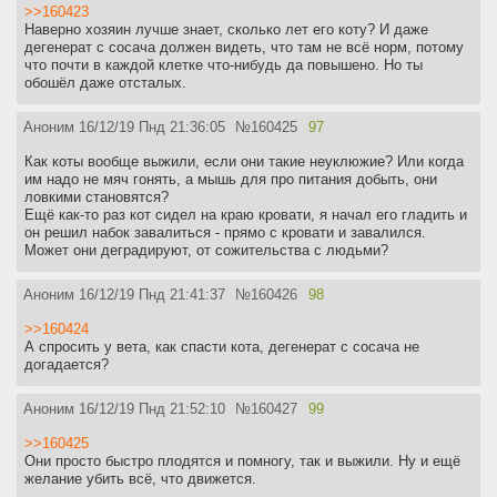
>>160423
Наверно хозяин лучше знает, сколько лет его коту? И даже
дегенерат с сосача должен видеть, что там не всё норм, потому
что почти в каждой клетке что-нибудь да повышено. Но ты
обошёл даже отсталых.
Аноним
16/12/19 Пнд 21:36:05
№
160425
97
Как коты вообще выжили, если они такие неуклюжие? Или когда
им надо не мяч гонять, а мышь для про питания добыть, они
ловкими становятся?
Ещё как-то раз кот сидел на краю кровати, я начал его гладить и
он решил набок завалиться - прямо с кровати и завалился.
Может они деградируют, от сожительства с людьми?
Аноним
16/12/19 Пнд 21:41:37
№
160426
98
>>160424
А спросить у вета, как спасти кота, дегенерат с сосача не
догадается?
Аноним
16/12/19 Пнд 21:52:10
№
160427
99
>>160425
Они просто быстро плодятся и помногу, так и выжили. Ну и ещё
желание убить всё, что движется.