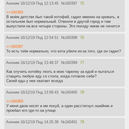
Аноним
16/12/19 Пнд 12:13:45
№
160397
75
>>160393
В моём детстве был такой котофей, гадил именно на кровать, в
остальном был нормальный. Отвезли в другой город и там
выпустили на все четыре стороны. Это походу никак не лечится
Аноним
16/12/19 Пнд 12:54:51
№
160398
76
>>160397
То есть тебе нормально, что кота убили из-за того, где он гадил?
Аноним
16/12/19 Пнд 13:48:37
№
160399
77
Как отучить котейку лезть в мою тарелку за едой и пытаться
стащить любую еду со стола, когда готовлю себе?
Своей еды у нее хватает всегда
Аноним
16/12/19 Пнд 13:58:43
№
160400
78
>>160369
У меня двое носят и им похуй, а один расстегнул ошейник и
проебал его где-то на улице.
Аноним
16/12/19 Пнд 14:25:39
№
160401
79