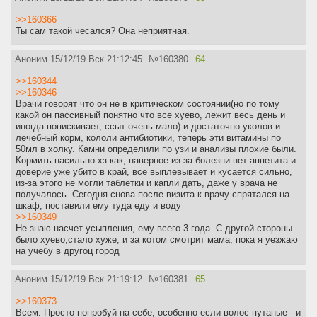
>>160366
Ты сам такой чесался? Она неприятная.
Аноним
15/12/19 Вск 21:12:45
№
160380
64
>>160344
>>160346
Врачи говорят что он не в критическом состоянии(но по тому
какой он пассивный понятно что все хуево, лежит весь день и
иногда попискивает, ссыт очень мало) и достаточно уколов и
лечебный корм, кололи антибиотики, теперь эти витамины по
50мл в холку. Камни определили по узи и анализы плохие были.
Кормить насильно хз как, наверное из-за болезни нет аппетита и
доверие уже убито в край, все выплевывает и кусается сильно,
из-за этого не могли таблетки и капли дать, даже у врача не
получалось. Сегодня снова после визита к врачу спрятался на
шкаф, поставили ему туда еду и воду
>>160349
Не знаю насчет усыпления, ему всего 3 года. С другой стороны
было хуево,стало хуже, и за котом смотрит мама, пока я уезжаю
на учебу в другоц город
Аноним
15/12/19 Вск 21:19:12
№
160381
65
>>160373
Всем. Просто попробуй на себе, особенно если волос путаные - и