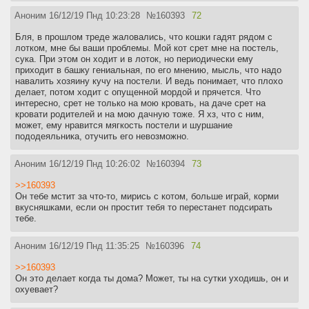
Аноним
16/12/19 Пнд 10:23:28
№
160393
72
Бля, в прошлом треде жаловались, что кошки гадят рядом с
лотком, мне бы ваши проблемы. Мой кот срет мне на постель,
сука. При этом он ходит и в лоток, но периодически ему
приходит в башку гениальная, по его мнению, мысль, что надо
навалить хозяину кучу на постели. И ведь понимает, что плохо
делает, потом ходит с опущенной мордой и прячется. Что
интересно, срет не только на мою кровать, на даче срет на
кровати родителей и на мою дачную тоже. Я хз, что с ним,
может, ему нравится мягкость постели и шуршание
пододеяльника, отучить его невозможно.
Аноним
16/12/19 Пнд 10:26:02
№
160394
73
>>160393
Он тебе мстит за что-то, мирись с котом, больше играй, корми
вкусняшками, если он простит тебя то перестанет подсирать
тебе.
Аноним
16/12/19 Пнд 11:35:25
№
160396
74
>>160393
Он это делает когда ты дома? Может, ты на сутки уходишь, он и
охуевает?