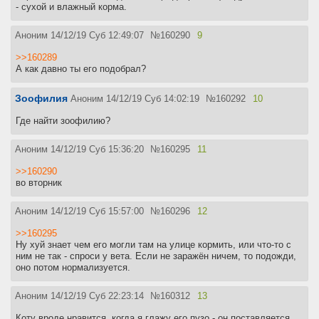
- сухой и влажный корма.
Аноним
14/12/19 Суб 12:49:07
№
160290
9
>>160289
А как давно ты его подобрал?
Зоофилия
Аноним
14/12/19 Суб 14:02:19
№
160292
10
Где найти зоофилию?
Аноним
14/12/19 Суб 15:36:20
№
160295
11
>>160290
во вторник
Аноним
14/12/19 Суб 15:57:00
№
160296
12
>>160295
Ну хуй знает чем его могли там на улице кормить, или что-то с
ним не так - спроси у вета. Если не заражён ничем, то подожди,
оно потом нормализуется.
Аноним
14/12/19 Суб 22:23:14
№
160312
13
Коту вроде нравится, когда я глажу его пузо - он поставляется,