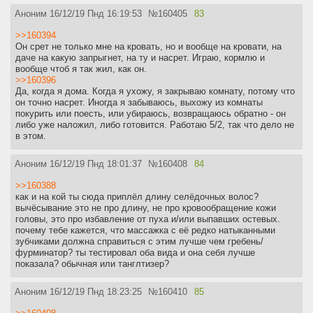
Аноним
16/12/19 Пнд 16:19:53
№
160405
83
>>160394
Он срет не только мне на кровать, но и вообще на кровати, на
даче на какую запрыгнет, на ту и насрет. Играю, кормлю и
вообще чтоб я так жил, как он.
>>160396
Да, когда я дома. Когда я ухожу, я закрываю комнату, потому что
он точно насрет. Иногда я забываюсь, выхожу из комнаты
покурить или поесть, или убираюсь, возвращаюсь обратно - он
либо уже наложил, либо готовится. Работаю 5/2, так что дело не
в этом.
Аноним
16/12/19 Пнд 18:01:37
№
160408
84
>>160388
как и на кой ты сюда приплёл длину селёдочных волос?
вычёсывание это не про длину, не про кровообращение кожи
головы, это про избавление от пуха и/или выпавших остевых.
почему тебе кажется, что массажка с её редко натыканными
зубчиками должна справиться с этим лучше чем гребень/
фурминатор? ты тестировал оба вида и она себя лучше
показала? обычная или танглтизер?
Аноним
16/12/19 Пнд 18:23:25
№
160410
85