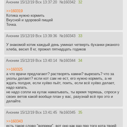
Аноним
15/12/19 Вск 13:37:20
№
160342
32
>>160319
Котика нужно кормить
Вкусной и здоровой пищей
Точка.
Аноним
15/12/19 Вск 13:39:36
№
160343
33
У знакомой котик каждый день уминал четверть буханки ржаного
хлеба, весил 8 кг, прожил пятнадцать годиков
Аноним
15/12/19 Вск 13:40:14
№
160344
34
>>160325
а что врачи предлагают? растворять камни? вырезать? что за
уколы делают? если кот сам не ест, его нужно кормить, а не
ждать полдня, если хуёво пьёт, поить, если всё хуёво делает,
надо капать.
не надо сопли на кулак наматывать, ты время теряешь, спроси у
своих ветов какой вообще план у вас, разузнай всё про это и
делайте.
Аноним
15/12/19 Вск 13:41:45
№
160345
35
>>160343
есть такое слово "вопреки", вот оно как раз про того кота твоей