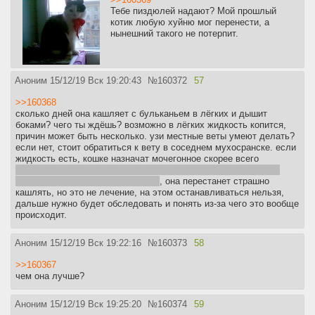
Тебе пиздюлей надают? Мой прошлый
котик любую хуйню мог перенести, а
нынешний такого не потерпит.
Аноним
15/12/19 Вск 19:20:43
№
160372
57
>>160368
сколько дней она кашляет с бульканьем в лёгких и дышит
боками? чего ты ждёшь? возможно в лёгких жидкость копится,
причин может быть несколько. узи местные веты умеют делать?
если нет, стоит обратиться к вету в соседнем мухосранске. если
жидкость есть, кошке назначат мочегонное скорее всего
назначить должен вет, а не сестра маминой подруги, которая
работала в аптеке три года назад
, она перестанет страшно
кашлять, но это не лечение, на этом останавливаться нельзя,
дальше нужно будет обследовать и понять из-за чего это вообще
происходит.
Аноним
15/12/19 Вск 19:22:16
№
160373
58
>>160367
чем она лучше?
Аноним
15/12/19 Вск 19:25:20
№
160374
59