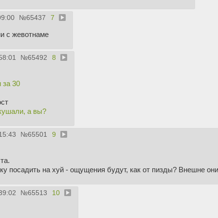
09:00
№
65437
7
ии с жевотнаме
58:01
№
65492
8
 за 30
ост
кушали, а вы?
15:43
№
65501
9
та.
у посадить на хуй - ощущения будут, как от пизды? Внешне он
39:02
№
65513
10