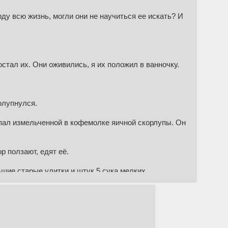
у всю жизнь, могли они не научиться ее искать? И
остал их. Они оживились, я их положил в ванночку.
олупнулся.
л измельченной в кофемолке яичной скорлупы. Он
р ползают, едят её.
шие старые улитки и штук 5 сука мелких.
утко, значит реал им нужен.
видел, как он ест сам себя. Блядь. Блядь.