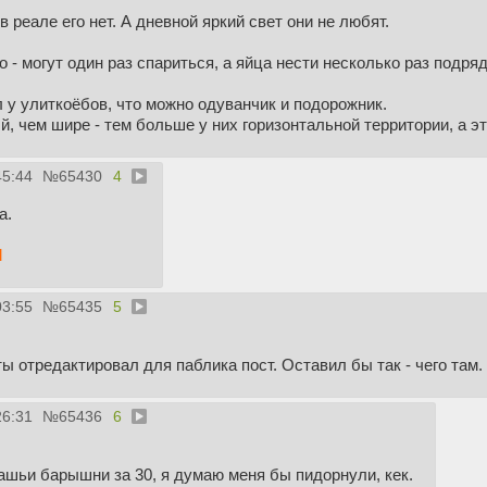
в реале его нет. А дневной яркий свет они не любят.
о - могут один раз спариться, а яйца нести несколько раз подря
 у улиткоёбов, что можно одуванчик и подорожник.
, чем шире - тем больше у них горизонтальной территории, а эт
45:44
№
65430
4
а.
l
03:55
№
65435
5
 ты отредактировал для паблика пост. Оставил бы так - чего там.
26:31
№
65436
6
ашьи барышни за 30, я думаю меня бы пидорнули, кек.