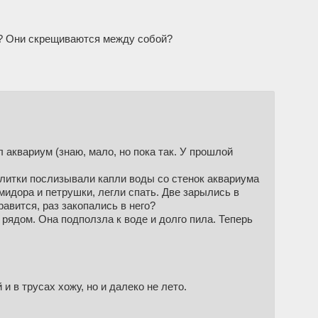
ши? Они скрещиваются между собой?
л аквариум (знаю, мало, но пока так. У прошлой
Улитки послизывали капли воды со стенок аквариума
омидора и петрушки, легли спать. Две зарылись в
равится, раз закопались в него?
л рядом. Она подползла к воде и долго пила. Теперь
и в трусах хожу, но и далеко не лето.