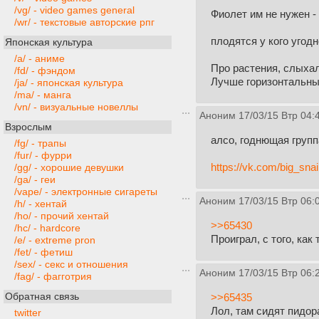
/vg/ - video games general
Фиолет им не нужен - 
/wr/ - текстовые авторские рпг
плодятся у кого угодн
Японская культура
/a/ - аниме
Про растения, слыхал
/fd/ - фэндом
Лучше горизонтальный
/ja/ - японская культура
/ma/ - манга
/vn/ - визуальные новеллы
Аноним
17/03/15 Втр 04:
Взрослым
алсо, годнющая групп
/fg/ - трапы
/fur/ - фурри
https://vk.com/big_snai
/gg/ - хорошие девушки
/ga/ - геи
/vape/ - электронные сигареты
Аноним
17/03/15 Втр 06:
/h/ - хентай
/ho/ - прочий хентай
>>65430
/hc/ - hardcore
Проиграл, с того, как
/e/ - extreme pron
/fet/ - фетиш
/sex/ - секс и отношения
Аноним
17/03/15 Втр 06:
/fag/ - фагготрия
Обратная связь
>>65435
Лол, там сидят пидор
twitter