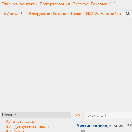
Главная
Контакты
Пожертвования
Пасскод
Реклама
[...]
[
b
/
news
/
+
]
Юзердоски
Каталог
Трекер
NSFW
Настройки
<<
Разное
Купить пасскод
Ахатин тхреад
Аноним
17/
/d/ - дискуссии о два.ч
/b/ - бред