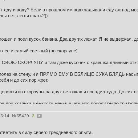
т еду и воду? Если в прошлом им подкладывали еду аж под морд
ды нет, легли спать?))
пошел и поел кусок банана. Два других лежат. Я не выдержал, д
етлее и самый светлый (по скорлупе).
 СВОЮ СКОРЛУПУ и там даже кусочек с краешка длинный отк
полез на стену, и я ПРЯМО ЕМУ В ЕБЛИЩЕ СУКА БЛЯДЬ насыпа
себя и до сих пор жрёт.
рожки из скорлупы на двух веточках и посадил туда. До сих по
ошлой хозяйки в емкости меньше чем моя походу было три боль
 слишком мелкие из-за этого походу - не растут, еби их в рот.
36:14
№
65429
3
еанимируем их кальцием. Господи, какой пиздос. Зато едят его ж
тветить в силу своего трехдневного опыта.
. Ёбаный господь, у меня хелицеры кислотой облились, когда я у