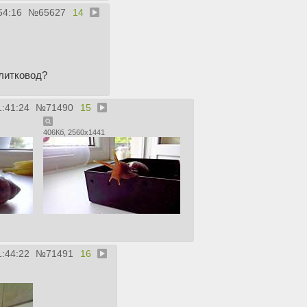
54:16
№
65627
14
улитковод?
1:41:24
№
71490
15
406Кб, 2560x1441
1:44:22
№
71491
16