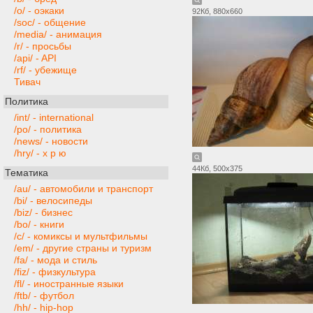
/o/ - оэкаки
92Кб, 880x660
/soc/ - общение
/media/ - анимация
/r/ - просьбы
/api/ - API
/rf/ - убежище
Тивач
Политика
/int/ - international
/po/ - политика
/news/ - новости
/hry/ - х р ю
44Кб, 500x375
Тематика
/au/ - автомобили и транспорт
/bi/ - велосипеды
/biz/ - бизнес
/bo/ - книги
/c/ - комиксы и мультфильмы
/em/ - другие страны и туризм
/fa/ - мода и стиль
/fiz/ - физкультура
/fl/ - иностранные языки
/ftb/ - футбол
/hh/ - hip-hop