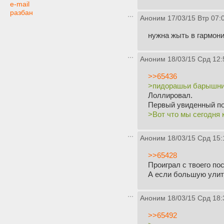
e-mail
разбан
Аноним
17/03/15 Втр 07:
нужна жыть в гармон
Аноним
18/03/15 Срд 12:
>>65436
>пидорашьи барышни
Лоллировал.
Первый увиденный п
>Вот что мы сегодня 
Аноним
18/03/15 Срд 15:
>>65428
Проиграл с твоего пос
А если большую улитк
Аноним
18/03/15 Срд 18:
>>65492