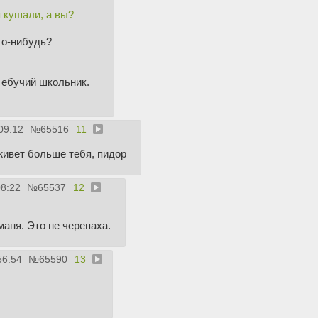
 кушали, а вы?
го-нибудь?
 ебучий школьник.
09:12
№
65516
11
живет больше тебя, пидор
08:22
№
65537
12
маня. Это не черепаха.
56:54
№
65590
13