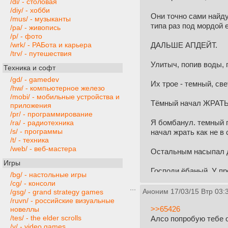
/di/ - столовая
/diy/ - хобби
Они точно сами найду
/mus/ - музыканты
типа раз под мордой е
/pa/ - живопись
/p/ - фото
ДАЛЬШЕ АПДЕЙТ.
/wrk/ - РАБота и карьера
/trv/ - путешествия
Улитыч, попив воды, 
Техника и софт
/gd/ - gamedev
Их трое - темный, св
/hw/ - компьютерное железо
/mobi/ - мобильные устройства и
Тёмный начал ЖРАТЬ
приложения
/pr/ - программирование
Я бомбанул. темный 
/ra/ - радиотехника
/s/ - программы
начал жрать как не в 
/t/ - техника
/web/ - веб-мастера
Остальным насыпал до
Игры
Господи ёбаный. У пр
/bg/ - настольные игры
/cg/ - консоли
Алсо, в 6 месяцев мои
Аноним
17/03/15 Втр 03:
/gsg/ - grand strategy games
Теперь вот так вот, р
/ruvn/ - российские визуальные
>>65426
новеллы
/tes/ - the elder scrolls
Алсо попробую тебе о
Пиздец. Бедные зерги
/v/ - video games