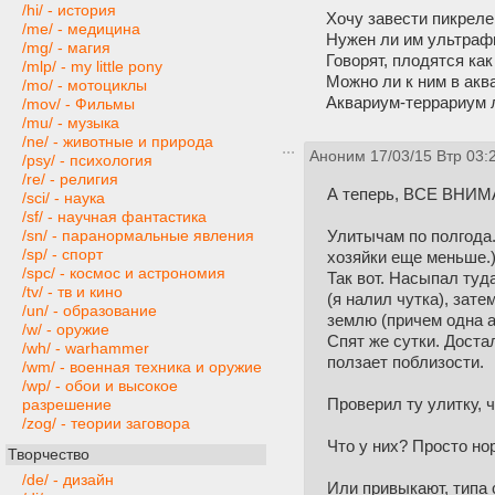
/hi/ - история
Хочу завести пикреле
/me/ - медицина
Нужен ли им ультраф
/mg/ - магия
Говорят, плодятся ка
/mlp/ - my little pony
Можно ли к ним в акв
/mo/ - мотоциклы
Аквариум-террариум 
/mov/ - Фильмы
/mu/ - музыка
/ne/ - животные и природа
Аноним
17/03/15 Втр 03:
/psy/ - психология
/re/ - религия
А теперь, ВСЕ ВНИ
/sci/ - наука
/sf/ - научная фантастика
Улитычам по полгода.
/sn/ - паранормальные явления
/sp/ - спорт
хозяйки еще меньше.
/spc/ - космос и астрономия
Так вот. Насыпал туд
/tv/ - тв и кино
(я налил чутка), зате
/un/ - образование
землю (причем одна аж
/w/ - оружие
Спят же сутки. Достал
/wh/ - warhammer
ползает поблизости.
/wm/ - военная техника и оружие
/wp/ - обои и высокое
Проверил ту улитку, ч
разрешение
/zog/ - теории заговора
Что у них? Просто нор
Творчество
/de/ - дизайн
Или привыкают, типа 