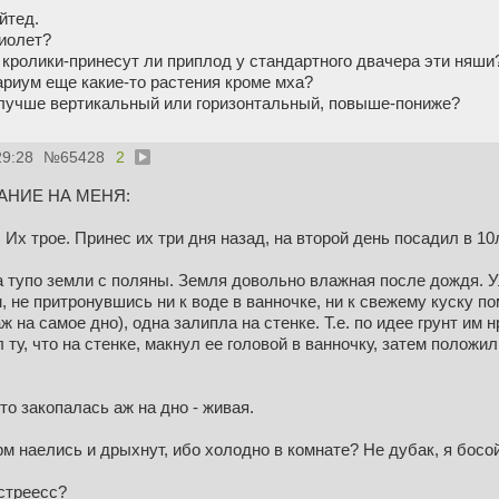
йтед.
иолет?
к кролики-принесут ли приплод у стандартного двачера эти ня
ариум еще какие-то растения кроме мха?
лучше вертикальный или горизонтальный, повыше-пониже?
29:28
№
65428
2
МАНИЕ НА МЕНЯ:
 Их трое. Принес их три дня назад, на второй день посадил в 10
)
а тупо земли с поляны. Земля довольно влажная после дождя. 
м, не притронувшись ни к воде в ванночке, ни к свежему куску п
 на самое дно), одна залипла на стенке. Т.е. по идее грунт им н
 ту, что на стенке, макнул ее головой в ванночку, затем положи
то закопалась аж на дно - живая.
м наелись и дрыхнут, ибо холодно в комнате? Не дубак, я босой 
стреесс?