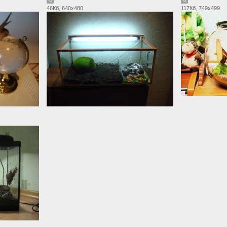
46Кб, 640x480
117Кб, 749x499