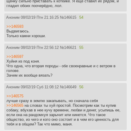
щенку сильно приставать к котейке. Я ещё ставил их рядом, и
гладил обоих поочерёдно, лол.
Аноним
08/02/19 Птн 21:16:25
№
146615
54
>>146593
Выдвигаюсь.
Только камни хороши.
Аноним
08/02/19 Птн 22:56:12
№
146621
55
>>146597
Хуйня из под коня.
Что одна, что вторая породы - обе своенравные и с ветром в
голове.
Зачем их вообще вязать?
Аноним
09/02/19 Суб 11:08:12
№
146649
56
>>146575
лучше сразу в землю закапывать, но сначала себя
>>146565
на словах ты хуй простой. Посмотрим как ты купив
собаку, вбухав в нее кучу времени, любви и денег, усыпишь ее,
если она на рандомхуя зарычит или кинется. Что такое
общество, из чего и кого оно состоит и в чем его ценность для
тебя и в общем? Так что мимо, маня.