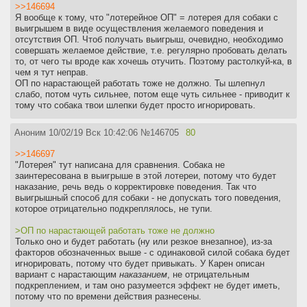
>>146694
Я вообще к тому, что "лотерейное ОП" = лотерея для собаки с
выигрышем в виде осуществления желаемого поведения и
отсутствия ОП. Чтоб получать выигрыш, очевидно, необходимо
совершать желаемое действие, т.е. регулярно пробовать делать
то, от чего ты вроде как хочешь отучить. Поэтому растолкуй-ка, в
чем я тут неправ.
ОП по нарастающей работать тоже не должно. Ты шлепнул
слабо, потом чуть сильнее, потом еще чуть сильнее - приводит к
тому что собака твои шлепки будет просто игнорировать.
Аноним
10/02/19 Вск 10:42:06
№
146705
80
>>146697
"Лотерея" тут написана для сравнения. Собака не
заинтересована в выигрыше в этой лотереи, потому что будет
наказание, речь ведь о корректировке поведения. Так что
выигрышный способ для собаки - не допускать того поведения,
которое отрицательно подкреплялось, не тупи.
>ОП по нарастающей работать тоже не должно
Только оно и будет работать (ну или резкое внезапное), из-за
факторов обозначенных выше - с одинаковой силой собака будет
игнорировать, потому что будет привыкать. У Карен описан
вариант с нарастающим
наказанием
, не отрицательным
подкреплением, и там оно разумеется эффект не будет иметь,
потому что по времени действия разнесены.