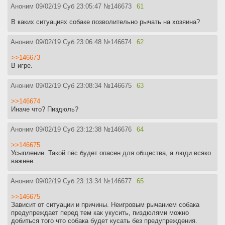
Аноним
09/02/19 Суб 23:05:47
№
146673
61
В каких ситуациях собаке позволительно рычать на хозяина?
Аноним
09/02/19 Суб 23:06:48
№
146674
62
>>146673
В игре.
Аноним
09/02/19 Суб 23:08:34
№
146675
63
>>146674
Иначе что? Пиздюль?
Аноним
09/02/19 Суб 23:12:38
№
146676
64
>>146675
Усыпление. Такой пёс будет опасен для общества, а люди всяко
важнее.
Аноним
09/02/19 Суб 23:13:34
№
146677
65
>>146675
Зависит от ситуации и причины. Неигровым рычанием собака
предупреждает перед тем как укусить, пиздюлями можно
добиться того что собака будет кусать без предупреждения.