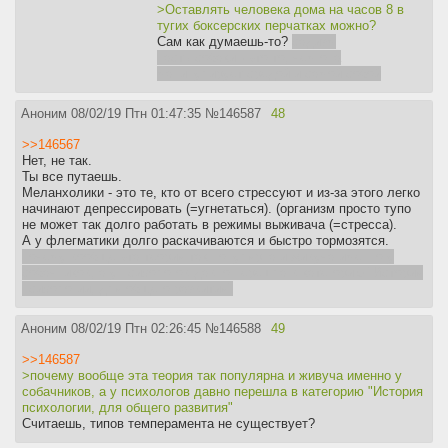
>Оставлять человека дома на часов 8 в
тугих боксерских перчатках можно?
Сам как думаешь-то?
садизм
пасть собаки - это то, чем она
манипулирует средой и самой собой
Аноним
08/02/19 Птн 01:47:35
№
146587
48
>>146567
Нет, не так.
Ты все путаешь.
Меланхолики - это те, кто от всего стрессуют и из-за этого легко
начинают депрессировать (=угнетаться). (организм просто тупо
не может так долго работать в режимы выживача (=стресса).
А у флегматики долго раскачиваются и быстро тормозятся.
почему вообще эта теория так популярна и живуча именно у
собачников, а у психологов давно перешла в категорию "История
психологии, для общего развития"
Аноним
08/02/19 Птн 02:26:45
№
146588
49
>>146587
>почему вообще эта теория так популярна и живуча именно у
собачников, а у психологов давно перешла в категорию "История
психологии, для общего развития"
Считаешь, типов темперамента не существует?