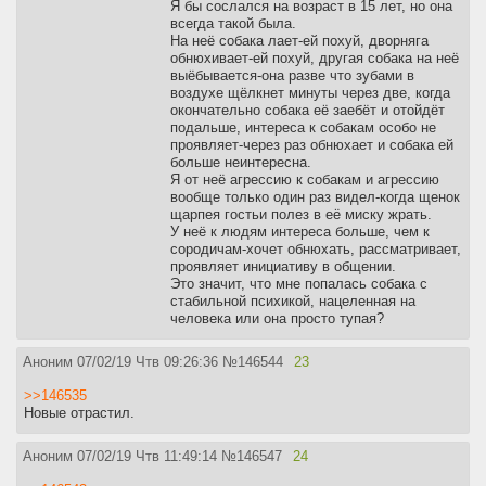
Я бы сослался на возраст в 15 лет, но она
всегда такой была.
На неё собака лает-ей похуй, дворняга
обнюхивает-ей похуй, другая собака на неё
выёбывается-она разве что зубами в
воздухе щёлкнет минуты через две, когда
окончательно собака её заебёт и отойдёт
подальше, интереса к собакам особо не
проявляет-через раз обнюхает и собака ей
больше неинтересна.
Я от неё агрессию к собакам и агрессию
вообще только один раз видел-когда щенок
щарпея гостьи полез в её миску жрать.
У неё к людям интереса больше, чем к
сородичам-хочет обнюхать, рассматривает,
проявляет инициативу в общении.
Это значит, что мне попалась собака с
стабильной психикой, нацеленная на
человека или она просто тупая?
Аноним
07/02/19 Чтв 09:26:36
№
146544
23
>>146535
Новые отрастил.
Аноним
07/02/19 Чтв 11:49:14
№
146547
24