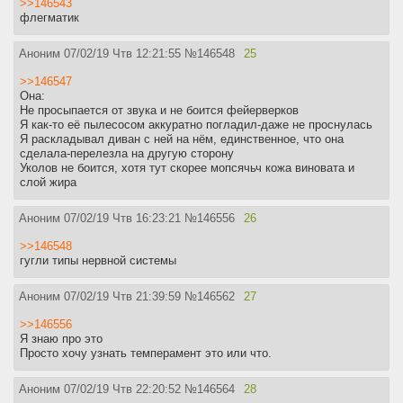
>>146543
флегматик
Аноним
07/02/19 Чтв 12:21:55
№
146548
25
>>146547
Она:
Не просыпается от звука и не боится фейерверков
Я как-то её пылесосом аккуратно погладил-даже не проснулась
Я раскладывал диван с ней на нём, единственное, что она
сделала-перелезла на другую сторону
Уколов не боится, хотя тут скорее мопсячьч кожа виновата и
слой жира
Аноним
07/02/19 Чтв 16:23:21
№
146556
26
>>146548
гугли типы нервной системы
Аноним
07/02/19 Чтв 21:39:59
№
146562
27
>>146556
Я знаю про это
Просто хочу узнать темперамент это или что.
Аноним
07/02/19 Чтв 22:20:52
№
146564
28