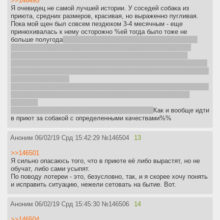
>>146495
Я очевидец не самой лучшей истории. У соседей собака из
приюта, средних размеров, красивая, но выраженно пугливая.
Пока мой щен был совсем пездюком 3-4 месячным - еще
принюхивалась к нему осторожно %ей тогда было тоже не
больше полугода
, теперь моему больше года и это досвидос,
она шарахается как током ударили. Хотя щен был настроен
предельно дружелюбно, не говоря о том что он всегда при
знакомстве замирает статуей, давая себя обнюхать, и потом уже
на своих умозаключениях или зовет играть, или уебывает. Эту он
всегда звал играть.
Хозяева стараются как могут, видел как они гуляют, там никакого
негатива нет, только игры и все вот это. Свечку не держал,
впрочем.
Но усыплять это ты как-то не очень придумал.
Как и вообще идти
в приют за собакой с определенными качествами%%
Аноним
06/02/19 Срд 15:42:29
№
146504
13
>>146501
Я сильно опасаюсь того, что в приюте её либо вырастят, но не
обучат, либо сами усыпят.
По поводу лотереи - это, безусловно, так, и я скорее хочу понять
и исправить ситуацию, нежели сетовать на бытие. Вот.
Аноним
06/02/19 Срд 15:45:30
№
146506
14
>>146504