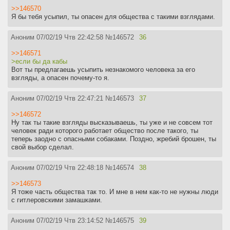
>>146570
Я бы тебя усыпил, ты опасен для общества с такими взглядами.
Аноним
07/02/19 Чтв 22:42:58
№
146572
36
>>146571
>если бы да кабы
Вот ты предлагаешь усыпить незнакомого человека за его
взгляды, а опасен почему-то я.
Аноним
07/02/19 Чтв 22:47:21
№
146573
37
>>146572
Ну так ты такие взгляды высказываешь, ты уже и не совсем тот
человек ради которого работает общество после такого, ты
теперь заодно с опасными собаками. Поздно, жребий брошен, ты
свой выбор сделал.
Аноним
07/02/19 Чтв 22:48:18
№
146574
38
>>146573
Я тоже часть общества так то. И мне в нем как-то не нужны люди
с гитлеровскими замашками.
Аноним
07/02/19 Чтв 23:14:52
№
146575
39