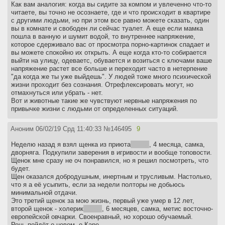
Как вам аналогия: когда вы сидите за компом и увлеченно что-то
читаете, вы точно не осознаете, где и что происходит в квартире
с другими людьми, но при этом все равно можете сказать, один
вы в комнате и свободен ли сейчас туалет. А еще если мамка
пошла в ванную и шумит водой, то внутреннее напряжение,
которое сдерживало вас от просмотра порно-картинок спадает и
вы можете спокойно их открыть. А еще когда кто-то собирается
выйти на улицу, одеваетс, обувается и возиться с ключами ваше
напряжение растет все больше и переходит часто в нетерпение
"да когда же ты уже выйдешь". У людей тоже много психической
жизни проходит без сознания. Отрефлексировать могут, но
отмахнуться или убрать - нет.
Вот и животные такие же чувствуют нервные напряжения по
привычке жизни с людьми от определенных ситуаций.
Аноним
06/02/19 Срд 11:40:33
№
146495
9
Неделю назад я взял щенка из приюта
, Кара
, 4 месяца, самка,
дворняга. Подкупили заверения в игривости и вообще топовости.
Щенок мне сразу не оч понравился, но я решил посмотреть, что
будет.
Щен оказался добродушным, инертным и трусливым. Настолько,
что я а её усыпить, если за недели полторы не добьюсь
минимальной отдачи.
Это третий щенок за мою жизнь, первый уже умер в 12 лет,
второй щенок - холерик
, Кира
, 6 месяцев, самка, метис восточно-
европейской овчарки. Своенравный, но хорошо обучаемый.
Речь пойдёт о новом, о Каре.