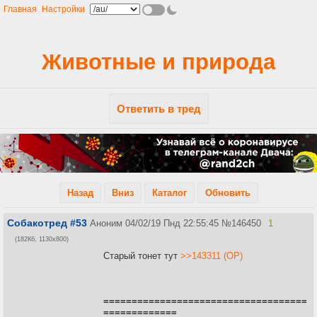
Главная
Настройки
Животные и природа
Ответить в тред
Назад
Вниз
Каталог
Обновить
Собакотред #53
Аноним
04/02/19 Пнд 22:55:45
№
146450
1
(182Кб, 1130x800)
Старый тонет тут
>>143311 (OP)
====================================
=============