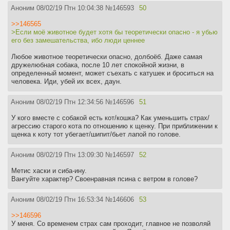
Аноним
08/02/19 Птн 10:04:38
№
146593
50
>>146565
>Если моё животное будет хотя бы теоретически опасно - я убью
его без замешательства, ибо люди ценнее
Любое животное теоретически опасно, долбоёб. Даже самая
дружелюбная собака, после 10 лет спокойной жизни, в
определенный момент, может съехать с катушек и броситься на
человека. Иди, убей их всех, даун.
Аноним
08/02/19 Птн 12:34:56
№
146596
51
У кого вместе с собакой есть кот/кошка? Как уменьшить страх/
агрессию старого кота по отношению к щенку. При приближении к
щенка к коту тот убегает/шипит/бьет лапой по голове.
Аноним
08/02/19 Птн 13:09:30
№
146597
52
Метис хаски и сиба-ину.
Вангуйте характер? Своенравная псина с ветром в голове?
Аноним
08/02/19 Птн 16:53:34
№
146606
53
>>146596
У меня. Со временем страх сам проходит, главное не позволяй