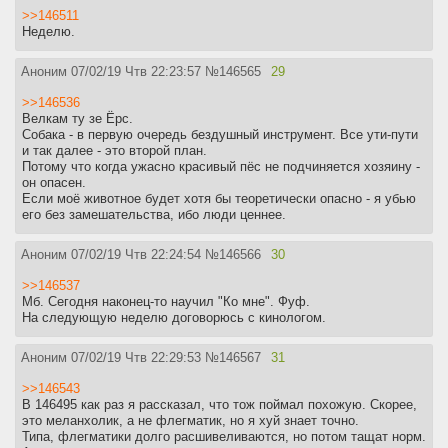
>>146511
Неделю.
Аноним
07/02/19 Чтв 22:23:57
№
146565
29
>>146536
Велкам ту зе Ёрс.
Собака - в первую очередь бездушный инструмент. Все ути-пути
и так далее - это второй план.
Потому что когда ужасно красивый пёс не подчиняется хозяину -
он опасен.
Если моё животное будет хотя бы теоретически опасно - я убью
его без замешательства, ибо люди ценнее.
Аноним
07/02/19 Чтв 22:24:54
№
146566
30
>>146537
Мб. Сегодня наконец-то научил "Ко мне". Фуф.
На следующую неделю договорюсь с кинологом.
Аноним
07/02/19 Чтв 22:29:53
№
146567
31
>>146543
В 146495 как раз я рассказал, что тож поймал похожую. Скорее,
это меланхолик, а не флегматик, но я хуй знает точно.
Типа, флегматики долго расшивеливаются, но потом тащат норм.