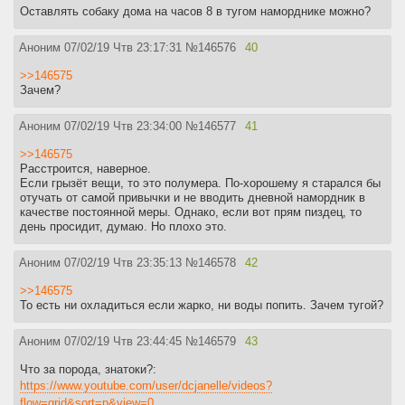
Оставлять собаку дома на часов 8 в тугом наморднике можно?
Аноним
07/02/19 Чтв 23:17:31
№
146576
40
>>146575
Зачем?
Аноним
07/02/19 Чтв 23:34:00
№
146577
41
>>146575
Расстроится, наверное.
Если грызёт вещи, то это полумера. По-хорошему я старался бы
отучать от самой привычки и не вводить дневной намордник в
качестве постоянной меры. Однако, если вот прям пиздец, то
день просидит, думаю. Но плохо это.
Аноним
07/02/19 Чтв 23:35:13
№
146578
42
>>146575
То есть ни охладиться если жарко, ни воды попить. Зачем тугой?
Аноним
07/02/19 Чтв 23:44:45
№
146579
43
Что за порода, знатоки?:
https://www.youtube.com/user/dcjanelle/videos?
flow=grid&sort=p&view=0