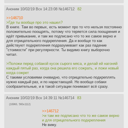
Аноним
10/02/19 Вск 14:23:08
№
146712
82
>>146710
>Где ты вообще про это нашел?
В книге. Там во первых, есть момент про то что нельзя постоянно
положительно поощрять, потому что теряется сила поощрения и
идёт привыкание, и там же подписано что то же самое верно и
для отрицательного подкрепления. Да и вообще то как
действуют подкрепления подразумевает как раз падение
"стоимости" при регулярности. Ты видимо книгу выборочно
читал.
>Положи перед собакой кусок сырого мяса, и делай ей нагоняй
каждый пятый раз, когда она решила его сожрать, и ложи новый
когда сожрет
С такими условиями очевидно, что отрицательно подкреплять
нужно каждый раз, и по нарастающей. Но вообще собаки
сообразительные, и в такой ситуации понимают всё сразу.
Аноним
10/02/19 Вск 14:39:11
№
146714
83
(169Кб, 560x1112)
>>146712
>и там же подписано что то же самое верно
и для отрицательного подкрепления
Не вижу.