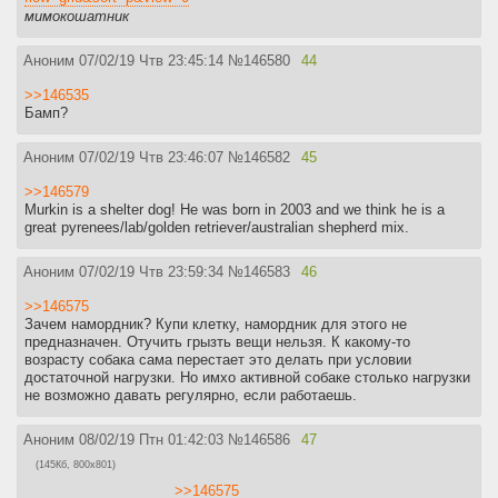
мимокошатник
Аноним
07/02/19 Чтв 23:45:14
№
146580
44
>>146535
Бамп?
Аноним
07/02/19 Чтв 23:46:07
№
146582
45
>>146579
Murkin is a shelter dog! He was born in 2003 and we think he is a
great pyrenees/lab/golden retriever/australian shepherd mix.
Аноним
07/02/19 Чтв 23:59:34
№
146583
46
>>146575
Зачем намордник? Купи клетку, намордник для этого не
предназначен. Отучить грызть вещи нельзя. К какому-то
возрасту собака сама перестает это делать при условии
достаточной нагрузки. Но имхо активной собаке столько нагрузки
не возможно давать регулярно, если работаешь.
Аноним
08/02/19 Птн 01:42:03
№
146586
47
(145Кб, 800x801)
>>146575