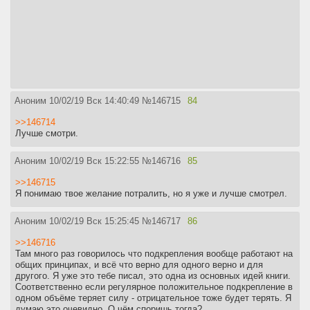
Аноним
10/02/19 Вск 14:40:49
№
146715
84
>>146714
Лучше смотри.
Аноним
10/02/19 Вск 15:22:55
№
146716
85
>>146715
Я понимаю твое желание потралить, но я уже и лучше смотрел.
Аноним
10/02/19 Вск 15:25:45
№
146717
86
>>146716
Там много раз говорилось что подкрепления вообще работают на
общих принципах, и всё что верно для одного верно и для
другого. Я уже это тебе писал, это одна из основных идей книги.
Соответственно если регулярное положительное подкрепление в
одном объёме теряет силу - отрицательное тоже будет терять. Я
думаю это очевидно. О чём споришь тогда?