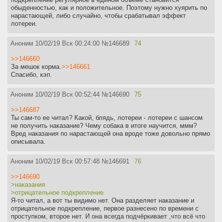
обыденностью, как и положительное. Поэтому нужно хуярить по
нарастающей, либо случайно, чтобы срабатывал эффект
лотереи.
Аноним
10/02/19 Вск 00:24:00
№
146689
74
>>146660
За мешок корма.
>>146661
Спасибо, кэп.
Аноним
10/02/19 Вск 00:52:44
№
146690
75
>>146687
Ты сам-то ее читал? Какой, блядь, лотереи - лотереи с шансом
не получить наказание? Чему собака в итоге научится, ммм?
Вред наказания по нарастающей она вроде тоже довольно прямо
описывала.
Аноним
10/02/19 Вск 00:57:48
№
146691
76
>>146690
>наказания
>отрицательное подкрепление
Я-то читал, а вот ты видимо нет. Она разделяет наказание и
отрицательное подкрепление, первое разнесено по времени с
проступком, второе нет. И она всегда подчёркивает ,что всё что