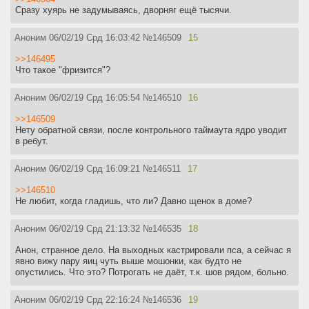
Сразу хуярь не задумываясь, дворняг ещё тысячи.
Аноним
06/02/19 Срд 16:03:42
№
146509
15
>>146495
Что такое "фризится"?
Аноним
06/02/19 Срд 16:05:54
№
146510
16
>>146509
Нету обратной связи, после контрольного таймаута ядро уводит
в ребут.
Аноним
06/02/19 Срд 16:09:21
№
146511
17
>>146510
Не любит, когда гладишь, что ли? Давно щенок в доме?
Аноним
06/02/19 Срд 21:13:32
№
146535
18
Анон, странное дело. На выходных кастрировали пса, а сейчас я
явно вижу пару яиц чуть выше мошонки, как будто не
опустились. Что это? Потрогать не даёт, т.к. шов рядом, больно.
Аноним
06/02/19 Срд 22:16:24
№
146536
19