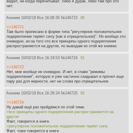
видел, ни когда перечитывал. Либо я дурак, либо там про это
нет.
Аноним
10/02/19 Вск 16:08:35
№
146723
90
>>146721
Там было прописано в форме типа "регулярное положительное
подкрепление теряет силу (как и отрицательное)". Но вообще это
очевидно, из-за того что все принципы одного подкрепления
распространяются на другое, по выводам из этой же книжки.
Аноним
10/02/19 Вск 16:19:53
№
146724
91
>>146723
Нет, мне вообще не очевидно. И нет, в главе "режимы
подкрепления", которую я уже частично скидывал и прочел еще
пару раз для верности, нет ни слова про отрицательное.
Аноним
10/02/19 Вск 16:28:24
№
146725
92
>>146724
Ну давай ещё раз пройдёмся по этой теме.
>все принципы одного подкрепления распространяются на
другое
Факт, говорится в книге.
>регулярное положительное подкрепление теряет силу
Факт, тоже говорится в книге.