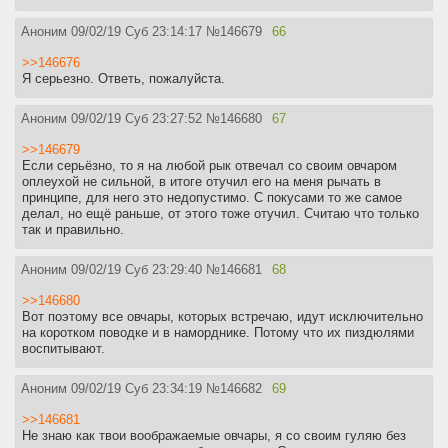
Аноним
09/02/19 Суб 23:14:17
№
146679
66
>>146676
Я серьезно. Ответь, пожалуйста.
Аноним
09/02/19 Суб 23:27:52
№
146680
67
>>146679
Если серьёзно, то я на любой рык отвечал со своим овчаром
оплеухой не сильной, в итоге отучил его на меня рычать в
принципе, для него это недопустимо. С покусами то же самое
делал, но ещё раньше, от этого тоже отучил. Считаю что только
так и правильно.
Аноним
09/02/19 Суб 23:29:40
№
146681
68
>>146680
Вот поэтому все овчары, которых встречаю, идут исключительно
на коротком поводке и в наморднике. Потому что их пиздюлями
воспитывают.
Аноним
09/02/19 Суб 23:34:19
№
146682
69
>>146681
Не знаю как твои воображаемые овчары, я со своим гуляю без