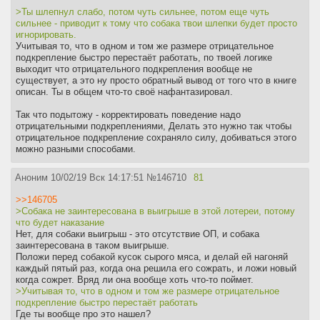
>Ты шлепнул слабо, потом чуть сильнее, потом еще чуть
сильнее - приводит к тому что собака твои шлепки будет просто
игнорировать.
Учитывая то, что в одном и том же размере отрицательное
подкрепление быстро перестаёт работать, по твоей логике
выходит что отрицательного подкрепления вообще не
существует, а это ну просто обратный вывод от того что в книге
описан. Ты в общем что-то своё нафантазировал.
Так что подытожу - корректировать поведение надо
отрицательными подкреплениями, Делать это нужно так чтобы
отрицательное подкрепление сохраняло силу, добиваться этого
можно разными способами.
Аноним
10/02/19 Вск 14:17:51
№
146710
81
>>146705
>Собака не заинтересована в выигрыше в этой лотереи, потому
что будет наказание
Нет, для собаки выигрыш - это отсутствие ОП, и собака
заинтересована в таком выигрыше.
Положи перед собакой кусок сырого мяса, и делай ей нагоняй
каждый пятый раз, когда она решила его сожрать, и ложи новый
когда сожрет. Вряд ли она вообще хоть что-то поймет.
>Учитывая то, что в одном и том же размере отрицательное
подкрепление быстро перестаёт работать
Где ты вообще про это нашел?