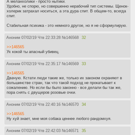
А меланхолики - просто нытики.
Удобно, не спорю, но совершенно нерабочий тип системы. Щенок-
холерик затрахал носиться, а эта дура спит. В общем-то, всегда
спит.
Стабильная психика - это немного другое, но я не сформулирую.
Аноним
07/02/19 Чтв 22:33:28
№
146568
32
>>146565
Ух кокой ты апасный убивец.
Аноним
07/02/19 Чтв 22:35:17
№
146569
33
>>146565
Двачую. Кстати люди такие же, только их законом охраняют в
большинстве стран, так что такой подход не прокатывает к
сожалению. Но если бы было законно - все делали бы так же,
пора снять с двущеров розовые очки.
Аноним
07/02/19 Чтв 22:40:16
№
146570
34
>>146565
Ну хуй знает, мне моя собака ценнее любого рандомхуя.
Аноним
07/02/19 Чтв 22:42:03
№
146571
35