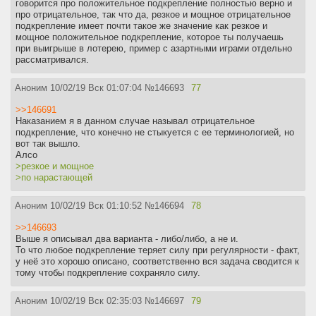
говорится про положительное подкрепление полностью верно и
про отрицательное, так что да, резкое и мощное отрицательное
подкрепление имеет почти такое же значение как резкое и
мощное положительное подкрепление, которое ты получаешь
при выигрыше в лотерею, пример с азартными играми отдельно
рассматривался.
Аноним
10/02/19 Вск 01:07:04
№
146693
77
>>146691
Наказанием я в данном случае называл отрицательное
подкрепление, что конечно не стыкуется с ее терминологией, но
вот так вышло.
Алсо
>резкое и мощное
>по нарастающей
Аноним
10/02/19 Вск 01:10:52
№
146694
78
>>146693
Выше я описывал два варианта - либо/либо, а не и.
То что любое подкрепление теряет силу при регулярности - факт,
у неё это хорошо описано, соответственно вся задача сводится к
тому чтобы подкрепление сохраняло силу.
Аноним
10/02/19 Вск 02:35:03
№
146697
79