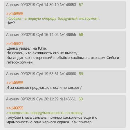
Аноним
09/02/19 Суб 14:30:19
№
146653
57
>>146565
>Собака - в первую очередь бездушный инструмент.
Нет?
Аноним
09/02/19 Суб 16:14:04
№
146655
58
>>146621
Щенка увидел на Юле.
Но боюсь, что активность его не вывезу.
Выглядит как потерявший в объёме хасёныш с окрасом Сибы и
гетерохромией.
Аноним
09/02/19 Суб 19:58:51
№
146660
59
>>146655
И за сколько предлагают, если не секрет?
Аноним
09/02/19 Суб 20:11:29
№
146661
60
>>146655
>определять породу\метисность по окрасу
голубые глаза связаны прмимо хаскогенов еще и с
мраморностью гена черного окраса. Как пример.