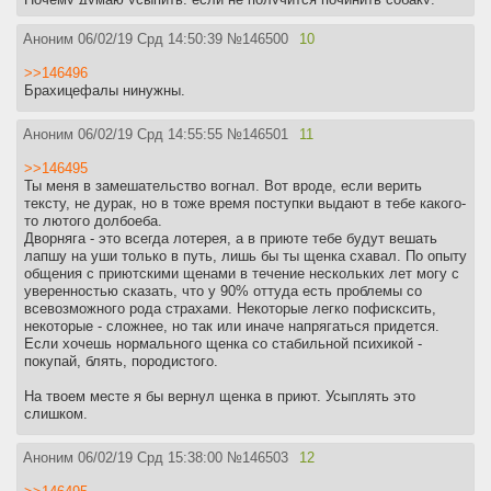
дворняга достаточно массивного фенотипа, и я не позволю
вырасти ей неуправляемой. Это просто опасно. А мой
Аноним
06/02/19 Срд 14:50:39
№
146500
10
небольшой, но опыт из вышеизложенного другого предсказания
сделать не может.
>>146496
Брахицефалы нинужны.
Реквестирую идеи, истории, советы. СПб.
Аноним
06/02/19 Срд 14:55:55
№
146501
11
>>146495
Ты меня в замешательство вогнал. Вот вроде, если верить
тексту, не дурак, но в тоже время поступки выдают в тебе какого-
то лютого долбоеба.
Дворняга - это всегда лотерея, а в приюте тебе будут вешать
лапшу на уши только в путь, лишь бы ты щенка схавал. По опыту
общения с приютскими щенами в течение нескольких лет могу с
уверенностью сказать, что у 90% оттуда есть проблемы со
всевозможного рода страхами. Некоторые легко пофисксить,
некоторые - сложнее, но так или иначе напрягаться придется.
Если хочешь нормального щенка со стабильной психикой -
покупай, блять, породистого.
На твоем месте я бы вернул щенка в приют. Усыплять это
слишком.
Аноним
06/02/19 Срд 15:38:00
№
146503
12