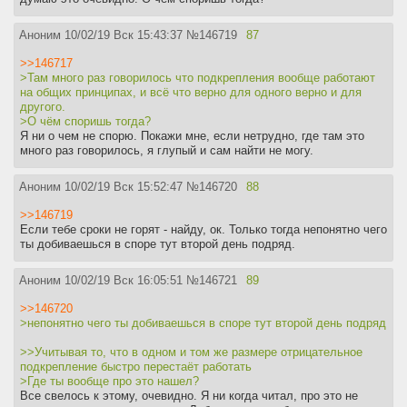
Аноним
10/02/19 Вск 15:43:37
№
146719
87
>>146717
>Там много раз говорилось что подкрепления вообще работают
на общих принципах, и всё что верно для одного верно и для
другого.
>О чём споришь тогда?
Я ни о чем не спорю. Покажи мне, если нетрудно, где там это
много раз говорилось, я глупый и сам найти не могу.
Аноним
10/02/19 Вск 15:52:47
№
146720
88
>>146719
Если тебе сроки не горят - найду, ок. Только тогда непонятно чего
ты добиваешься в споре тут второй день подряд.
Аноним
10/02/19 Вск 16:05:51
№
146721
89
>>146720
>непонятно чего ты добиваешься в споре тут второй день подряд
>>Учитывая то, что в одном и том же размере отрицательное
подкрепление быстро перестаёт работать
>Где ты вообще про это нашел?
Все свелось к этому, очевидно. Я ни когда читал, про это не