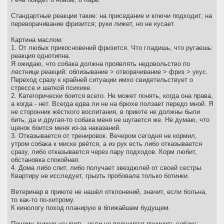
Стандартные реакции такие: на приседание и ключи подходит; на
переворачивание фризится; руки лижет, но не кусает.
Картина маслом:
1. От любых прикосновений фризится. Что гладишь, что ругаешь:
реакция однотипна.
Я ожидаю, что собака должна проявлять недовольство по
лестнице реакций: облизывание > отворачивание > фриз > укус.
Переход сразу к крайней ситуации имхо свидетельствует о
стрессе и шаткой психике.
2. Категорически боится всего. Не может понять, когда она права,
а когда - нет. Всегда едва ли не на брюхе ползает передо мной. Я
не сторонник жёсткого воспитания, в приюте не должны были
бить, да и другая-то собака меня не шугается же. Не думаю, что
щенок боится меня из-за наказаний.
3. Отказывается от тренировок. Вечером сегодня не кормил,
утром собака к миске рвётся, а из рук есть либо отказывается
сразу, либо отказывается через пару подходов. Корм любит,
обстановка спокойная.
4. Дома либо спит, либо получает звездюлей от своей сестры.
Квартиру не исследует, грызть пробовала только ботинки.
Ветеринар в приюте не нашёл отклонений, значит, если больна,
то как-то по-хитрому.
К кинологу поход планирую в ближайшем будущем.
Почему думаю усыпить, если не получится починить собаку: