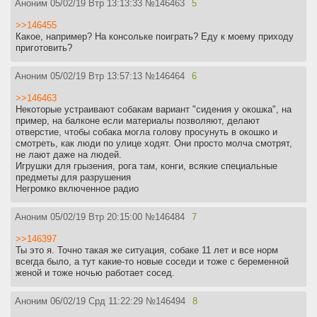
Аноним
05/02/19 Втр 13:13:33
№
146463
5
>>146455
Какое, например? На консольке поиграть? Еду к моему приходу
приготовить?
Аноним
05/02/19 Втр 13:57:13
№
146464
6
>>146463
Некоторые устраивают собакам вариант "сидения у окошка", на
пример, на балконе если материалы позволяют, делают
отверстие, чтобы собака могла голову просунуть в окошко и
смотреть, как люди по улице ходят. Они просто молча смотрят,
не лают даже на людей.
Игрушки для грызения, рога там, конги, всякие специальные
предметы для разрушения
Негромко включенное радио
Аноним
05/02/19 Втр 20:15:00
№
146484
7
>>146397
Ты это я. Точно такая же ситуация, собаке 11 лет и все норм
всегда было, а тут какие-то новые соседи и тоже с беременной
женой и тоже ночью работает сосед.
Аноним
06/02/19 Срд 11:22:29
№
146494
8