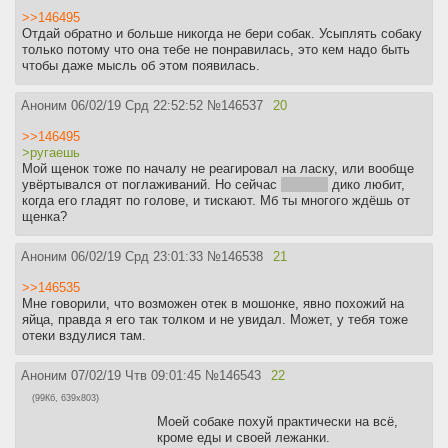
>>146495
Отдай обратно и больше никогда не бери собак. Усыплять собаку
только потому что она тебе не понравилась, это кем надо быть
чтобы даже мысль об этом появилась.
Аноним
06/02/19 Срд 22:52:52
№
146537
20
>>146495
>ругаешь
Мой щенок тоже по началу не реагировал на ласку, или вообще
увёртывался от поглаживаний. Но сейчас
ему год
дико любит,
когда его гладят по голове, и тискают. Мб ты многого ждёшь от
щенка?
Аноним
06/02/19 Срд 23:01:33
№
146538
21
>>146535
Мне говорили, что возможен отек в мошонке, явно похожий на
яйца, правда я его так толком и не увидал. Может, у тебя тоже
отеки вздулися там.
Аноним
07/02/19 Чтв 09:01:45
№
146543
22
(99Кб, 639x803)
Моей собаке похуй практически на всё,
кроме еды и своей лежанки.