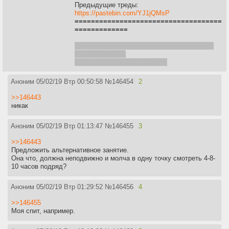
Предыдущие треды:
https://pastebin.com/YJ1jQMsP
====================================
=============
Три разных FAQ'a, и которых в итоге должен
получится один:
https://pastebin.com/DyQqrbpy
Аноним
05/02/19 Втр 00:50:58
№
146454
2
>>146443
никак
Аноним
05/02/19 Втр 01:13:47
№
146455
3
>>146443
Предложить альтернативное занятие.
Она что, должна неподвижно и молча в одну точку смотреть 4-8-
10 часов подряд?
Аноним
05/02/19 Втр 01:29:52
№
146456
4
>>146455
Моя спит, например.