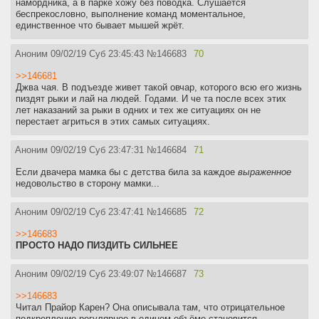
намордника, а в парке хожу без поводка. Слушается
беспрекословно, выполнение команд моментальное,
единственное что бывает мышей жрёт.
Аноним
09/02/19 Суб 23:45:43
№
146683
70
>>146681
Джва чая. В подъезде живет такой овчар, которого всю его жизнь
пиздят рыки и лай на людей. Годами. И че та после всех этих
лет наказаний за рыки в одних и тех же ситуациях он не
перестает агриться в этих самых ситуациях.
Аноним
09/02/19 Суб 23:47:31
№
146684
71
Если двачера мамка бы с детства била за каждое
выраженное
недовольство в сторону мамки...
Аноним
09/02/19 Суб 23:47:41
№
146685
72
>>146683
ПРОСТО НАДО ПИЗДИТЬ СИЛЬНЕЕ
Аноним
09/02/19 Суб 23:49:07
№
146687
73
>>146683
Читал Прайор Карен? Она описывала там, что отрицательное
подкрепление регулярное в едином объёме становится