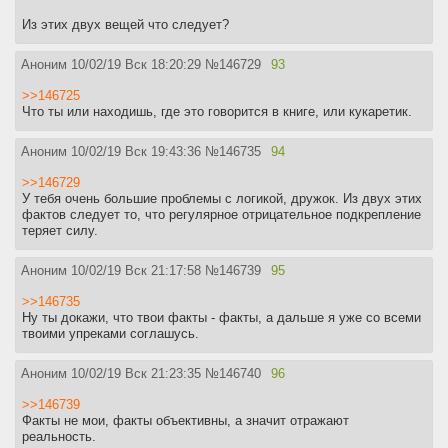
Из этих двух вещей что следует?
Аноним
10/02/19 Вск 18:20:29
№
146729
93
>>146725
Что ты или находишь, где это говорится в книге, или кукаретик.
Аноним
10/02/19 Вск 19:43:36
№
146735
94
>>146729
У тебя очень большие проблемы с логикой, дружок. Из двух этих
фактов следует то, что регулярное отрицательное подкрепление
теряет силу.
Аноним
10/02/19 Вск 21:17:58
№
146739
95
>>146735
Ну ты докажи, что твои факты - факты, а дальше я уже со всеми
твоими упреками соглашусь.
Аноним
10/02/19 Вск 21:23:35
№
146740
96
>>146739
Факты не мои, факты объективны, а значит отражают
реальность.