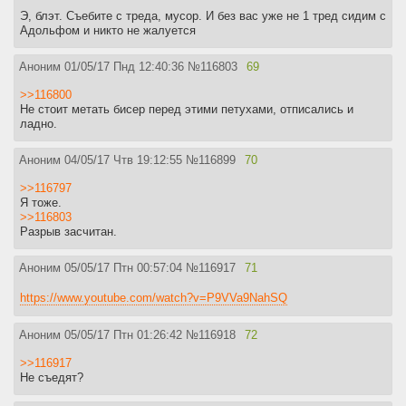
Э, блэт. Съебите с треда, мусор. И без вас уже не 1 тред сидим с
Адольфом и никто не жалуется
Аноним
01/05/17 Пнд 12:40:36
№
116803
69
>>116800
Не стоит метать бисер перед этими петухами, отписались и
ладно.
Аноним
04/05/17 Чтв 19:12:55
№
116899
70
>>116797
Я тоже.
>>116803
Разрыв засчитан.
Аноним
05/05/17 Птн 00:57:04
№
116917
71
https://www.youtube.com/watch?v=P9VVa9NahSQ
Аноним
05/05/17 Птн 01:26:42
№
116918
72
>>116917
Не съедят?