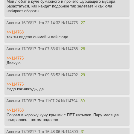
Мой любит в куче бумажного и прочего шуршащего мусора
барахтаться, как найдет подобное так зелетает и как юла
набирает обороты.
Аноним
16/03/17 Чтв 22:14:32
№
114775
27
>>114768
так ты видево снимай и лей сюда.
Аноним
17/03/17 Птн 07:33:01
№
114788
28
>>114775
Двачую
Аноним
17/03/17 Птн 09:56:52
№
114792
29
>>114775
Надо как-нибудь, да.
Аноним
17/03/17 Птн 11:07:24
№
114794
30
>>114768
Собрал в коробку кучу крышек с ПЕТ бутылок. Пару месяцев
поигралась - потом надоело.
Аноним
17/03/17 Птн 16:48:06
№
114800
31