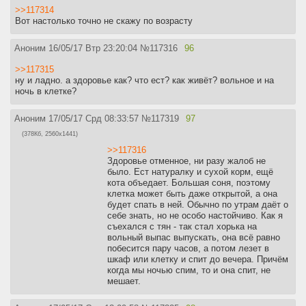
>>117314
Вот настолько точно не скажу по возрасту
Аноним
16/05/17 Втр 23:20:04
№
117316
96
>>117315
ну и ладно. а здоровье как? что ест? как живёт? вольное и на
ночь в клетке?
Аноним
17/05/17 Срд 08:33:57
№
117319
97
(378Кб, 2560x1441)
>>117316
Здоровье отменное, ни разу жалоб не
было. Ест натуралку и сухой корм, ещё
кота объедает. Большая соня, поэтому
клетка может быть даже открытой, а она
будет спать в ней. Обычно по утрам даёт о
себе знать, но не особо настойчиво. Как я
съехался с тян - так стал хорька на
вольный выпас выпускать, она всё равно
побесится пару часов, а потом лезет в
шкаф или клетку и спит до вечера. Причём
когда мы ночью спим, то и она спит, не
мешает.