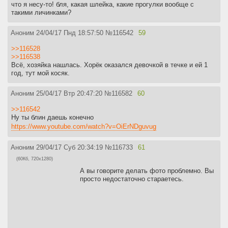
что я несу-то! бля, какая шлейка, какие прогулки вообще с
такими личинками?
Аноним
24/04/17 Пнд 18:57:50
№
116542
59
>>116528
>>116538
Всё, хозяйка нашлась. Хорёк оказался девочкой в течке и ей 1
год, тут мой косяк.
Аноним
25/04/17 Втр 20:47:20
№
116582
60
>>116542
Ну ты блин даешь конечно
https://www.youtube.com/watch?v=OiErNDguvug
Аноним
29/04/17 Суб 20:34:19
№
116733
61
(60Кб, 720x1280)
А вы говорите делать фото проблемно. Вы
просто недостаточно стараетесь.