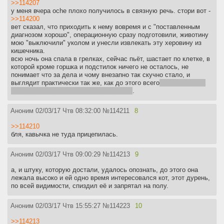
>>114207
у меня вчера oche плохо получилось в связную речь. стори вот -
>>114200
вет сказал, что приходить к нему вовремя и с "поставленным
диагнозом хорошо", операционную сразу подготовили, животину
мою "выключили" уколом и унесли извлекать эту херовину из
кишечника.
всю ночь она спала в грелках, сейчас пьёт, шастает по клетке, в
которой кроме горшка и подстилок ничего не осталось, не
понимает что за дела и чому внезапно так скучно стало, и
выглядит практически так же, как до этого всего
, если шрам на
лысом пузе и катетер в руке не считать
.
Аноним
02/03/17 Чтв 08:32:00
№
114211
8
>>114210
бля, кавычка не туда прицепилась.
Аноним
02/03/17 Чтв 09:00:29
№
114213
9
а, и штуку, которую достали, удалось опознать, до этого она
лежала высоко и ей одно время интересовался кот, этот дурень,
по всей видимости, спиздил её и запрятал на полу.
Аноним
02/03/17 Чтв 15:55:27
№
114223
10
>>114213