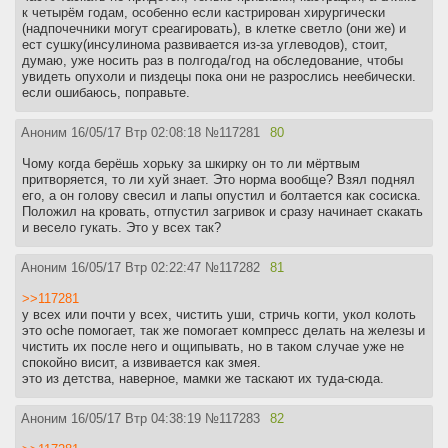
к четырём годам, особенно если кастрирован хирургически
(надпочечники могут среагировать), в клетке светло (они же) и
ест сушку(инсулинома развивается из-за углеводов), стоит,
думаю, уже носить раз в полгода/год на обследование, чтобы
увидеть опухоли и пиздецы пока они не разрослись неебически.
если ошибаюсь, поправьте.
Аноним
16/05/17 Втр 02:08:18
№
117281
80
Чому когда берёшь хорьку за шкирку он то ли мёртвым
притворяется, то ли хуй знает. Это норма вообще? Взял поднял
его, а он голову свесил и лапы опустил и болтается как сосиска.
Положил на кровать, отпустил загривок и сразу начинает скакать
и весело гукать. Это у всех так?
Аноним
16/05/17 Втр 02:22:47
№
117282
81
>>117281
у всех или почти у всех, чистить уши, стричь когти, укол колоть
это oche помогает, так же помогает компресс делать на железы и
чистить их после него и ощипывать, но в таком случае уже не
спокойно висит, а извивается как змея.
это из детства, наверное, мамки же таскают их туда-сюда.
Аноним
16/05/17 Втр 04:38:19
№
117283
82