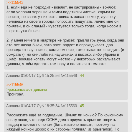
>>115543
1. если еда не подходит - воняют, не кастрированы - воняют,
если условия хорошие и гамки-подстилки чистые, хорьки не
воняют, но запах у них есть. описать запах не могу, лучше у
человека из своего города попросить пощупать, лично мне он
приятен, и он слабый - чувствуется только тогда, когда носом в
шерсть уткнёшься.
2. у меня ничего в квартире не грызёт, грызли грызуны, когда они
сто лет назад были, зато роет, ворует и опрокидывает. два
провода от наушников, самые мягкие, тоже пытается спиздить (и
сожрать?), но они либо на наушниках и высоко, либо убраны в
шкаф. вообще копать могут жёстко - у некоторых раскапывают
диваны, чтобы сделать там нору и валяться в темноте.
Аноним
01/04/17 Суб 15:25:56
№
115548
44
>>115546
>раскапывают диваны
Проиграу.
Аноним
01/04/17 Суб 18:35:34
№
115560
45
Расскажите ещё за подводные. Шумят ли ночью? По крысиному
опыту знаю, что надо ОСНЕ долго приучать крыс не творить
пиздец в клетке по ночам (бить живтоне нельзя, поэтому на
каждый ночной шорох с их стороны поливал из брызгалки). Но