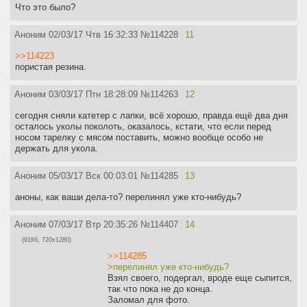
Что это было?
Аноним
02/03/17 Чтв 16:32:33
№
114228
11
>>114223
пористая резина.
Аноним
03/03/17 Птн 18:28:09
№
114263
12
сегодня сняли катетер с лапки, всё хорошо, правда ещё два дня
осталось уколы поколоть, оказалось, кстати, что если перед
носом тарелку с мясом поставить, можно вообще особо не
держать для укола.
Аноним
05/03/17 Вск 00:03:01
№
114285
13
аноны, как ваши дела-то? перелинял уже кто-нибудь?
Аноним
07/03/17 Втр 20:35:26
№
114407
14
(91Кб, 720x1280)
>>114285
>перелинял уже кто-нибудь?
Взял своего, подергал, вроде еще сыпится,
так что пока не до конца.
Заломал для фото.