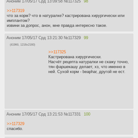
Аноним
17/05/17 Срд 13:09:58
№
117325
98
>>117319
что за корм? что в натуралке? кастрирована хирургически или
имплантом?
извини за допрос, анон, мне правда интересно такое.
Аноним
17/05/17 Срд 13:21:30
№
117329
99
(419Кб, 1216x2160)
>>117325
Кастрирована хирургически.
Насчёт рецепта натуралки не скажу точно,
тян фаршекашу делает, хз, что именно в
ней. Сухой корм - beaphar, другой не ест.
Аноним
17/05/17 Срд 13:21:53
№
117331
100
>>117329
спасибо.