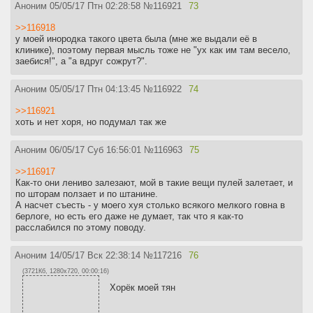
Аноним
05/05/17 Птн 02:28:58
№
116921
73
>>116918
у моей инородка такого цвета была (мне же выдали её в
клинике), поэтому первая мысль тоже не "ух как им там весело,
заебися!", а "а вдруг сожрут?".
Аноним
05/05/17 Птн 04:13:45
№
116922
74
>>116921
хоть и нет хоря, но подумал так же
Аноним
06/05/17 Суб 16:56:01
№
116963
75
>>116917
Как-то они лениво залезают, мой в такие вещи пулей залетает, и
по шторам ползает и по штанине.
А насчет съесть - у моего хуя столько всякого мелкого говна в
берлоге, но есть его даже не думает, так что я как-то
расслабился по этому поводу.
Аноним
14/05/17 Вск 22:38:14
№
117216
76
(3721Кб, 1280x720, 00:00:16)
Хорёк моей тян