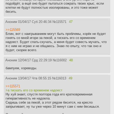
подойдёт, а ещё оно будет пытаться сожрать твоих крыс, если
клетки не будут полностью изолированы, и это тоже может
бесить.
Аноним
01/04/17 Суб 20:46:34
№
115571
47
>>115569
Блин, вот с наигрыванием могут быть проблемы, хорёк не будет
гонять со мной игори за пекой, а тискать его со временем
надоест. Будет спать-скучать, а меня будет совесть мучать, что
я с ним не играю и не общаюсь. Знаю по опыту, что так оно и
будет, скорее всего.
Аноним
12/04/17 Срд 22:29:19
№
116002
48
бампуем, хореводы.
Аноним
13/04/17 Чтв 08:55:15
№
116013
49
>>115571
>а тискать его со временем надоест
Ну хуй знает, спустя полтора года его кратковременная
гиперактивность не надоела.
Сидишь себе за пекой, а этот рядом бесится, на кресло
запрыгивает, ну ты уже через 10 минут сам с ним бесишься.