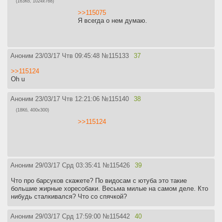
(163Кб, 1024x768)
>>115075
Я всегда о нем думаю.
Аноним
23/03/17 Чтв 09:45:48
№
115133
37
>>115124
Oh u
Аноним
23/03/17 Чтв 12:21:06
№
115140
38
(18Кб, 400x300)
>>115124
Аноним
29/03/17 Срд 03:35:41
№
115426
39
Что про барсуков скажете? По видосам с ютуба это такие
большие жирные хоресобаки. Весьма милые на самом деле. Кто
нибудь сталкивался? Что со спячкой?
Аноним
29/03/17 Срд 17:59:00
№
115442
40