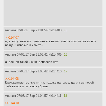
Аноним
07/03/17 Втр 21:01:54
№
114408
15
>>114407
о, а это у него нос цвет менять начал или он просто совал его
везде и извозил в чём-то?
Аноним
07/03/17 Втр 21:03:41
№
114409
16
а, всё, он такой и был, вопросов нет.
Аноним
07/03/17 Втр 21:03:42
№
114410
17
>>114408
Врожденные темные пятна, похоже на грязь, да, я сам порой
забываюсь и пытаюсь убрать.
Аноним
07/03/17 Втр 21:04:57
№
114411
18
>>114410