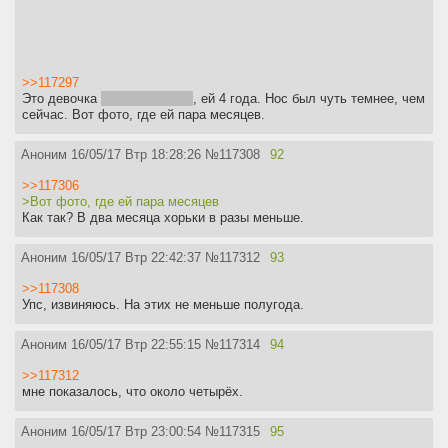
>>117297
Это девочка
хорёк моей тян
, ей 4 года. Нос был чуть темнее, чем
сейчас. Вот фото, где ей пара месяцев.
Аноним
16/05/17 Втр 18:28:26
№
117308
92
>>117306
>Вот фото, где ей пара месяцев
Как так? В два месяца хорьки в разы меньше.
Аноним
16/05/17 Втр 22:42:37
№
117312
93
>>117308
Упс, извиняюсь. На этих не меньше полугода.
Аноним
16/05/17 Втр 22:55:15
№
117314
94
>>117312
мне показалось, что около четырёх.
Аноним
16/05/17 Втр 23:00:54
№
117315
95