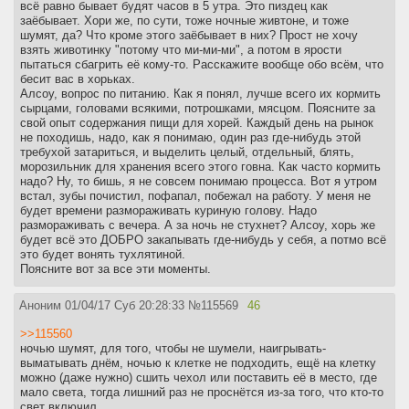
всё равно бывает будят часов в 5 утра. Это пиздец как
заёбывает. Хори же, по сути, тоже ночные живтоне, и тоже
шумят, да? Что кроме этого заёбывает в них? Прост не хочу
взять животинку "потому что ми-ми-ми", а потом в ярости
пытаться сбагрить её кому-то. Расскажите вообще обо всём, что
бесит вас в хорьках.
Алсоу, вопрос по питанию. Как я понял, лучше всего их кормить
сырцами, головами всякими, потрошками, мясцом. Поясните за
свой опыт содержания пищи для хорей. Каждый день на рынок
не походишь, надо, как я понимаю, один раз где-нибудь этой
требухой затариться, и выделить целый, отдельный, блять,
морозильник для хранения всего этого говна. Как часто кормить
надо? Ну, то бишь, я не совсем понимаю процесса. Вот я утром
встал, зубы почистил, пофапал, побежал на работу. У меня не
будет времени размораживать куриную голову. Надо
размораживать с вечера. А за ночь не стухнет? Алсоу, хорь же
будет всё это ДОБРО закапывать где-нибудь у себя, а потмо всё
это будет вонять тухлятиной.
Поясните вот за все эти моменты.
Аноним
01/04/17 Суб 20:28:33
№
115569
46
>>115560
ночью шумят, для того, чтобы не шумели, наигрывать-
выматывать днём, ночью к клетке не подходить, ещё на клетку
можно (даже нужно) сшить чехол или поставить её в место, где
мало света, тогда лишний раз не проснётся из-за того, что кто-то
свет включил.