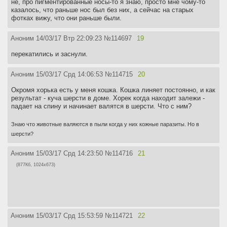
не, про пигментированные носы-то я знаю, просто мне чому-то
казалось, что раньше нос был без них, а сейчас на старых
фотках вижу, что они раньше были.
Аноним
14/03/17 Втр 22:09:23
№
114697
19
перекатились и заснули.
Аноним
15/03/17 Срд 14:06:53
№
114715
20
Окромя хорька есть у меня кошка. Кошка линяет постоянно, и как
результат - куча шерсти в доме. Хорек когда находит залежи -
падает на спину и начинает валятся в шерсти. Что с ним?
Знаю что животные валяются в пыли когда у них кожные паразиты. Но в
шерсти?
Аноним
15/03/17 Срд 14:23:50
№
114716
21
(877Кб, 1024x673)
Аноним
15/03/17 Срд 15:53:59
№
114721
22