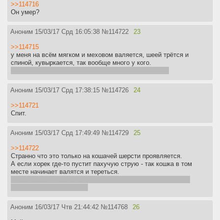
>>114716
Он умер?
Аноним
15/03/17 Срд 16:05:38
№
114722
23
>>114715
у меня на всём мягком и меховом валяется, шеей трётся и
спиной, кувыркается, так вообще много у кого.
а чем кошка питается, если линяет прям постоянно?
Аноним
15/03/17 Срд 17:38:15
№
114726
24
>>114721
Спит.
Аноним
15/03/17 Срд 17:49:49
№
114729
25
>>114722
Странно что это только на кошачей шерсти проявляется.
А если хорек где-то пустит пахучую струю - так кошка в том
месте начинает валятся и тереться.
Кошачий корм перепробовал всякий. Натур/влажный/сухой.
Шерсть густая как щетка.
Аноним
16/03/17 Чтв 21:44:42
№
114768
26