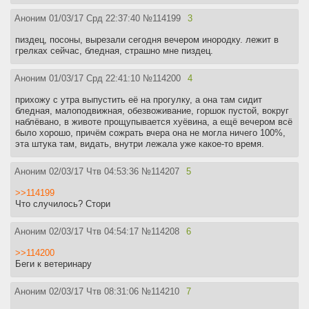
Аноним
01/03/17 Срд 22:37:40
№
114199
3
пиздец, посоны, вырезали сегодня вечером инородку. лежит в
грелках сейчас, бледная, страшно мне пиздец.
Аноним
01/03/17 Срд 22:41:10
№
114200
4
прихожу с утра выпустить её на прогулку, а она там сидит
бледная, малоподвижная, обезвоживание, горшок пустой, вокруг
наблёвано, в животе прощупывается хуёвина, а ещё вечером всё
было хорошо, причём сожрать вчера она не могла ничего 100%,
эта штука там, видать, внутри лежала уже какое-то время.
Аноним
02/03/17 Чтв 04:53:36
№
114207
5
>>114199
Что случилось? Стори
Аноним
02/03/17 Чтв 04:54:17
№
114208
6
>>114200
Беги к ветеринару
Аноним
02/03/17 Чтв 08:31:06
№
114210
7