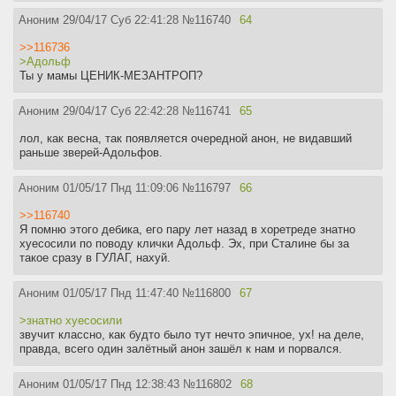
Аноним
29/04/17 Суб 22:41:28
№
116740
64
>>116736
>Адольф
Ты у мамы ЦЕНИК-МЕЗАНТРОП?
Аноним
29/04/17 Суб 22:42:28
№
116741
65
лол, как весна, так появляется очередной анон, не видавший
раньше зверей-Адольфов.
Аноним
01/05/17 Пнд 11:09:06
№
116797
66
>>116740
Я помню этого дебика, его пару лет назад в хоретреде знатно
хуесосили по поводу клички Адольф. Эх, при Сталине бы за
такое сразу в ГУЛАГ, нахуй.
Аноним
01/05/17 Пнд 11:47:40
№
116800
67
>знатно хуесосили
звучит классно, как будто было тут нечто эпичное, ух! на деле,
правда, всего один залётный анон зашёл к нам и порвался.
Аноним
01/05/17 Пнд 12:38:43
№
116802
68