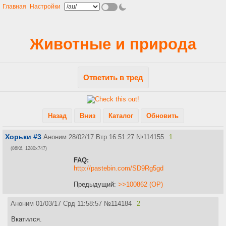
Главная
Настройки
Животные и природа
Ответить в тред
Назад
Вниз
Каталог
Обновить
Хорьки #3
Аноним
28/02/17 Втр 16:51:27
№
114155
1
(86Кб, 1280x747)
FAQ:
http://pastebin.com/SD9Rg5gd
Предыдущий:
>>100862 (OP)
Аноним
01/03/17 Срд 11:58:57
№
114184
2
Вкатился.