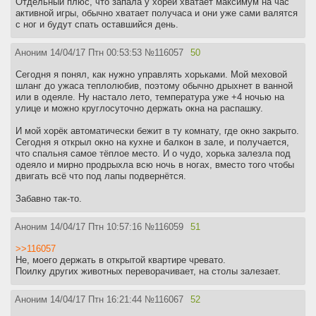
Отдельный плюс, что запала у хорей хватает максимум на час
активной игры, обычно хватает получаса и они уже сами валятся
с ног и будут спать оставшийся день.
Аноним
14/04/17 Птн 00:53:53
№
116057
50
Сегодня я понял, как нужно управлять хорьками. Мой меховой
шланг до ужаса теплолюбив, поэтому обычно дрыхнет в ванной
или в одеяле. Ну настало лето, температура уже +4 ночью на
улице и можно круглосуточно держать окна на распашку.
И мой хорёк автоматически бежит в ту комнату, где окно закрыто.
Сегодня я открыл окно на кухне и балкон в зале, и получается,
что спальня самое тёплое место. И о чудо, хорька залезла под
одеяло и мирно продрыхла всю ночь в ногах, вместо того чтобы
двигать всё что под лапы подвернётся.
Забавно так-то.
Аноним
14/04/17 Птн 10:57:16
№
116059
51
>>116057
Не, моего держать в открытой квартире чревато.
Поилку других животных переворачивает, на столы залезает.
Аноним
14/04/17 Птн 16:21:44
№
116067
52