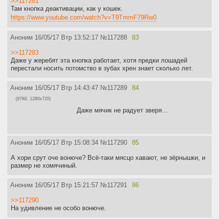
>>117281
Там кнопка деактивации, как у кошек.
https://www.youtube.com/watch?v=T9TmmF79Rw0
Аноним
16/05/17 Втр 13:52:17
№
117288
83
>>117283
Даже у жеребят эта кнопка работает, хотя предки лошадей
перестали носить потомство в зубах хрен знает сколько лет.
Аноним
16/05/17 Втр 14:43:47
№
117289
84
(97Кб, 1280x720)
Даже мячик не радует зверя...
Аноним
16/05/17 Втр 15:08:34
№
117290
85
А хори срут оче вонюче? Всё-таки мясцо хавают, не зёрнышки, и
размер не хомячиный.
Аноним
16/05/17 Втр 15:21:57
№
117291
86
>>117290
На удивление не особо вонюче.