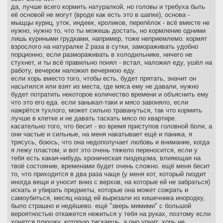
да, лучше всего кормить натуралкой, но головы и требуха быть
её основой не могут (вроде как есть это в шапке), основа -
мыщцы куриц, уток, индеек, кроликов, перепёлок - всё вместе не
нужно, нужно то, что ты можешь достать, но кормление одними
лишь куриными грудками, например, тоже неприемлемо. кормят
взрослого на натуралке 2 раза в сутки, замораживать удобно
порционно, если размораживать в холодильнике, ничего не
стухнет, и ты всё правильно понял - встал, наложил еду, ушёл на
работу, вечером наложил вечернюю еду.
если хорь вместо того, чтобы есть, будет прятать, значит он
насытился или взят из места, где мяса ему не давали, нужно
будет потратить некоторое количество времени и объяснить ему
что это его еда. если заныкал-таки и мясо завоняло, если
нажрётся тухлого, может сильно травануться, так что кормить
лучше в клетке и не давать таскать мясо по квартире.
касательно того, что бесит - во время приступов головной боли, а
они частые и сильные, на меня накатывает ещё и паника, я
трясусь, боюсь, что она недополучает любовь и внимание, когда
я лежу пластом, и вот это очень тяжело переносится, если у
тебя есть какая-нибудь хроническая пиздецома, влияющая на
твоё состояние, временами будет очень сложно. ещё меня бесит
то, что приходится в два раза чаще (у меня кот, который пиздит
иногда вещи и уносит вниз с верхов, на которые ей не забраться)
искать и убирать предметы, которые она может сожрать и
самоубиться, месяц назад ей вырезали из кишечника инородку,
было страшно и недёшево. ещё "зверь мимими" с большой
вероятностью откажется нежиться у тебя на руках, поэтому если
хочется плюшку, которую тискаешь, а оно урчит, хорь не