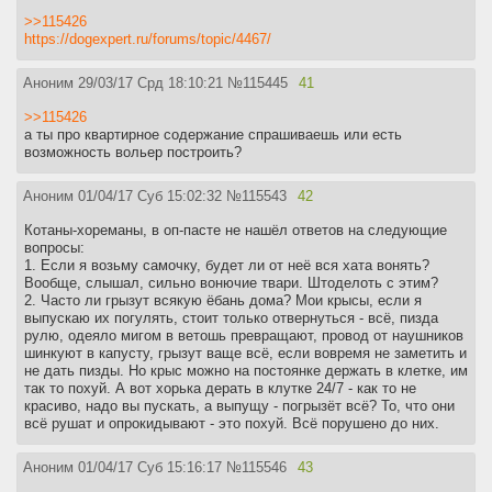
>>115426
https://dogexpert.ru/forums/topic/4467/
Аноним
29/03/17 Срд 18:10:21
№
115445
41
>>115426
а ты про квартирное содержание спрашиваешь или есть
возможность вольер построить?
Аноним
01/04/17 Суб 15:02:32
№
115543
42
Котаны-хореманы, в оп-пасте не нашёл ответов на следующие
вопросы:
1. Если я возьму самочку, будет ли от неё вся хата вонять?
Вообще, слышал, сильно вонючие твари. Штоделоть с этим?
2. Часто ли грызут всякую ёбань дома? Мои крысы, если я
выпускаю их погулять, стоит только отвернуться - всё, пизда
рулю, одеяло мигом в ветошь превращают, провод от наушников
шинкуют в капусту, грызут ваще всё, если вовремя не заметить и
не дать пизды. Но крыс можно на постоянке держать в клетке, им
так то похуй. А вот хорька дерать в клутке 24/7 - как то не
красиво, надо вы пускать, а выпущу - погрызёт всё? То, что они
всё рушат и опрокидывают - это похуй. Всё порушено до них.
Аноним
01/04/17 Суб 15:16:17
№
115546
43