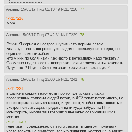
Аноним
15/05/17 Пнд 02:13:49
№
117226
77
>>117216
More
Аноним
15/05/17 Пнд 07:42:31
№
117229
78
Ребзя. Я серьезно настроен купить это дерьмо летом.
Большую часть вопросов уже задал в предыдущих тредах, но
один оче важный забыл.
Что у них по болячкам? Как часто к ветеринару надо таскать?
Особенно под старость, наверняка, всякие опухоли выскакивать
будут, нет? И где найти толкового хорькового вета в дс-2.
Аноним
15/05/17 Пнд 13:00:16
№
117241
79
>>117229
в шапке в самом верху есть про то, где искать списки
проверенных толпами людей ветов, в ДС2 таких ветов много, но
к некоторым запись за месяц, и для того, чтобы к ним попасть в
экстренной ситуации, придётся идти куда-нибудь на ПН и
мониторить, иногда там говорят о внезапно освободившихся
местах.
>как часто
генетика + содержание, от этого зависит в многом, поначалу
часто таскать не придётся, только прививки, кастрация, а ближе