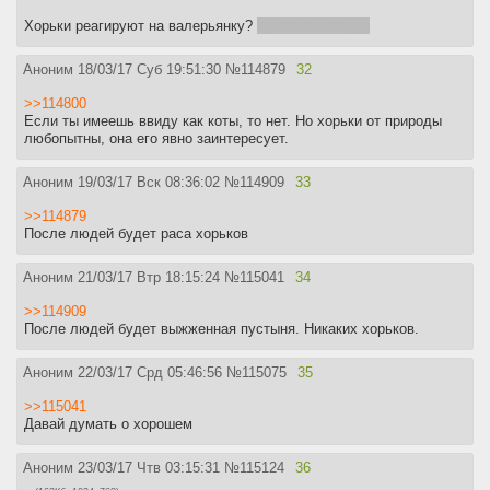
Хорьки реагируют на валерьянку?
тупой вопрос, да
Аноним
18/03/17 Суб 19:51:30
№
114879
32
>>114800
Если ты имеешь ввиду как коты, то нет. Но хорьки от природы
любопытны, она его явно заинтересует.
Аноним
19/03/17 Вск 08:36:02
№
114909
33
>>114879
После людей будет раса хорьков
Аноним
21/03/17 Втр 18:15:24
№
115041
34
>>114909
После людей будет выжженная пустыня. Никаких хорьков.
Аноним
22/03/17 Срд 05:46:56
№
115075
35
>>115041
Давай думать о хорошем
Аноним
23/03/17 Чтв 03:15:31
№
115124
36