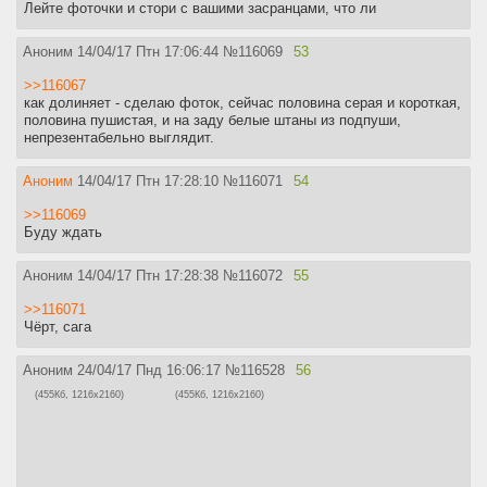
Лейте фоточки и стори с вашими засранцами, что ли
Аноним
14/04/17 Птн 17:06:44
№
116069
53
>>116067
как долиняет - сделаю фоток, сейчас половина серая и короткая,
половина пушистая, и на заду белые штаны из подпуши,
непрезентабельно выглядит.
Аноним
14/04/17 Птн 17:28:10
№
116071
54
>>116069
Буду ждать
Аноним
14/04/17 Птн 17:28:38
№
116072
55
>>116071
Чёрт, сага
Аноним
24/04/17 Пнд 16:06:17
№
116528
56
(455Кб, 1216x2160)
(455Кб, 1216x2160)