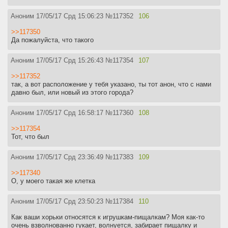
Аноним
17/05/17 Срд 15:06:23
№
117352
106
>>117350
Да пожалуйста, что такого
Аноним
17/05/17 Срд 15:26:43
№
117354
107
>>117352
так, а вот расположение у тебя указано, ты тот анон, что с нами
давно был, или новый из этого города?
Аноним
17/05/17 Срд 16:58:17
№
117360
108
>>117354
Тот, что был
Аноним
17/05/17 Срд 23:36:49
№
117383
109
>>117340
О, у моего такая же клетка
Аноним
17/05/17 Срд 23:50:23
№
117384
110
Как ваши хорьки относятся к игрушкам-пищалкам? Моя как-то
очень взволнованно гукает, волнуется, забирает пищалку и