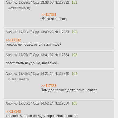
Аноним
17/05/17 Срд 13:38:06
№
117332
101
(665Кб, 2560x1441)
>>117331
Не за что, няша
Аноним
17/05/17 Срд 13:40:23
№
117333
102
>>117332
горшок не помещается в жилище?
Аноним
17/05/17 Срд 13:41:37
№
117334
103
прост мыть неудобно, наверное.
Аноним
17/05/17 Срд 14:21:14
№
117340
104
(213Кб, 1280x720)
>>117333
Там два горшка даже помещаются
Аноним
17/05/17 Срд 14:52:24
№
117350
105
>>117340
хорошо, больше не буду спрашивать всякое.