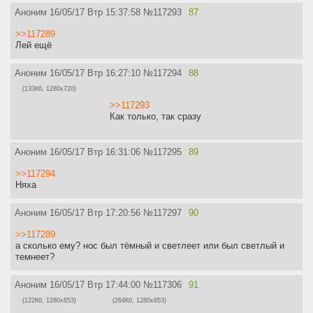
Аноним
16/05/17 Втр 15:37:58
№
117293
87
>>117289
Лей ещё
Аноним
16/05/17 Втр 16:27:10
№
117294
88
(133Кб, 1280x720)
>>117293
Как только, так сразу
Аноним
16/05/17 Втр 16:31:06
№
117295
89
>>117294
Няха
Аноним
16/05/17 Втр 17:20:56
№
117297
90
>>117289
а сколько ему? нос был тёмный и светлеет или был светлый и
темнеет?
Аноним
16/05/17 Втр 17:44:00
№
117306
91
(122Кб, 1280x853)
(264Кб, 1280x853)