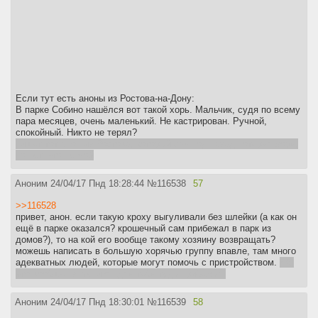
Если тут есть аноны из Ростова-на-Дону:
В парке Собино нашёлся вот такой хорь. Мальчик, судя по всему
пара месяцев, очень маленький. Не кастрирован. Ручной,
спокойный. Никто не терял?
пишет тот анон из Ростова, который сам год назад потерял хоря,
но нет, это не мой
Аноним
24/04/17 Пнд 18:28:44
№
116538
57
>>116528
привет, анон. если такую кроху выгуливали без шлейки (а как он
ещё в парке оказался? крошечный сам прибежал в парк из
домов?), то на кой его вообще такому хозяину возвращать?
можешь написать в большую хорячью группу впавле, там много
адекватных людей, которые могут помочь с пристройством.
мб,
это вообще "знак" и он для тебя туда прибежал.
Аноним
24/04/17 Пнд 18:30:01
№
116539
58