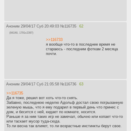
Аноним
29/04/17 Суб 20:49:03
№
116735
62
(941Кб, 1791x2397)
>>116733
я вообще что-то в последнее время не
стараюсь - последним фоткам 2 месяца
почти.
Аноним
29/04/17 Суб 21:05:58
№
116736
63
>>116735
Да я тоже, решил вот хоть что-то снять.
Забавно, последнюю неделю Адольф достал свою погрызанную
зеленую мышь, что я ему подарил в первый день что принес с
дом, и бесится с ней, кидает по комнате, носится.
Раньше я за ним таких игр не замечал, обычно или копает что-то
или таскает мусор туда-сюда.
То ли весна так влияет, то ли возрастные инстинкты берут свое.