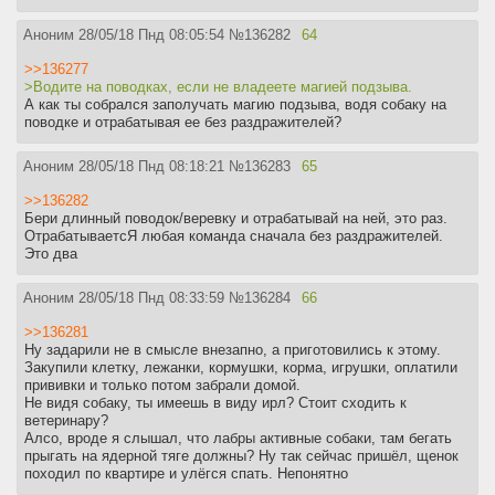
Аноним
28/05/18 Пнд 08:05:54
№
136282
64
>>136277
>Водите на поводках, если не владеете магией подзыва.
А как ты собрался заполучать магию подзыва, водя собаку на
поводке и отрабатывая ее без раздражителей?
Аноним
28/05/18 Пнд 08:18:21
№
136283
65
>>136282
Бери длинный поводок/веревку и отрабатывай на ней, это раз.
ОтрабатываетсЯ любая команда сначала без раздражителей.
Это два
Аноним
28/05/18 Пнд 08:33:59
№
136284
66
>>136281
Ну задарили не в смысле внезапно, а приготовились к этому.
Закупили клетку, лежанки, кормушки, корма, игрушки, оплатили
прививки и только потом забрали домой.
Не видя собаку, ты имеешь в виду ирл? Стоит сходить к
ветеринару?
Алсо, вроде я слышал, что лабры активные собаки, там бегать
прыгать на ядерной тяге должны? Ну так сейчас пришёл, щенок
походил по квартире и улёгся спать. Непонятно