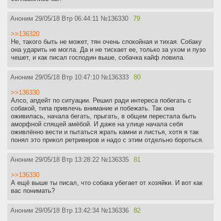
Аноним
29/05/18 Втр 06:44:11
№
136330
79
>>136320
Не, такого быть не может, тян очень спокойная и тихая. Собаку
она ударить не могла. Да и не тискает ее, только за ухом и пузо
чешет, и как писал господин выше, собачка кайф ловила.
Аноним
29/05/18 Втр 10:47:10
№
136333
80
>>136330
Алсо, апдейт по ситуации. Решил ради интереса побегать с
собакой, типа привлечь внимание и побежать. Так она
оживилась, начала бегать, прыгать, в общем перестала быть
аморфной спящей амёбой. И даже на улице начала себя
оживлённо вести и пытаться жрать камни и листья, хотя я так
понял это прикол ретриверов и надо с этим отдельно бороться.
Аноним
29/05/18 Втр 13:28:22
№
136335
81
>>136330
А ещё выше ты писал, что собака убегает от хозяйки. И вот как
вас понимать?
Аноним
29/05/18 Втр 13:42:34
№
136336
82