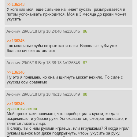
>>136343
У кого как моя, еще сильнее начинает кусать, разыгрывается и
потом успокаивать приходится. Моя в 3 месяца до крови может
укусить
Аноним
29/05/18 Втр 18:24:48
№
136346
86
>>136345
Так молочные зубы острые как иголки. Взрослые зубы уже
больше синяки оставляют.
Аноним
29/05/18 Втр 18:38:18
№
136348
87
>>136346
Ну это я понимаю, но она и щипнуть может нехило. По силе с
укусом осы сравнимо
Аноним
29/05/18 Втр 18:46:13
№
136349
88
>>136345
>разыгрывается
Мой щенок таки понимает, что переборщил с кусем, когда я
вскрикиваю, и убираю руки. Успокаивается, смотрит виновато, и
тянется лизать лицо.
К слову, ты с ним руками играешь, или игрушками? Я когда играл
руками щенок мог даже подпрыгнуть, чтобы укусить за руку.