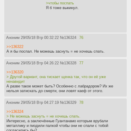
>чтобы поспать
Я б тоже выкинул.
Аноним
29/05/18 Втр 00:32:22
№
136324
76
>>136322
А я бы поспал. Не можешь заснуть = не хочешь спать.
Аноним
29/05/18 Втр 04:26:22
№
136328
77
>>136320
> Другой вариант, она тискает щенка так, что он её уже
ненавидит
А разве такое может быть? Особенно с лабрадором? Их же
нельзя затискать до смерти, они ловят каеф от этого.
Аноним
29/05/18 Втр 04:27:19
№
136329
78
>>136324
> Не можешь заснуть = не хочешь спать.
Интересно, а заключённые Гуантанамо которым врубали
металлику и пиздили палкой чтобы они не спали с тобой
согласились бы?