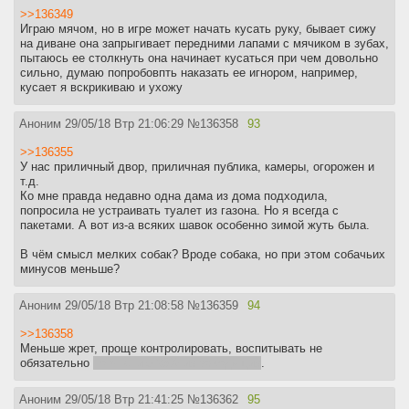
>>136349
Играю мячом, но в игре может начать кусать руку, бывает сижу
на диване она запрыгивает передними лапами с мячиком в зубах,
пытаюсь ее столкнуть она начинает кусаться при чем довольно
сильно, думаю попробовпть наказать ее игнором, например,
кусает я вскрикиваю и ухожу
Аноним
29/05/18 Втр 21:06:29
№
136358
93
>>136355
У нас приличный двор, приличная публика, камеры, огорожен и
т.д.
Ко мне правда недавно одна дама из дома подходила,
попросила не устраивать туалет из газона. Но я всегда с
пакетами. А вот из-а всяких шавок особенно зимой жуть была.
В чём смысл мелких собак? Вроде собака, но при этом собачьих
минусов меньше?
Аноним
29/05/18 Втр 21:08:58
№
136359
94
>>136358
Меньше жрет, проще контролировать, воспитывать не
обязательно
по мнению 95% их заводящих
.
Аноним
29/05/18 Втр 21:41:25
№
136362
95