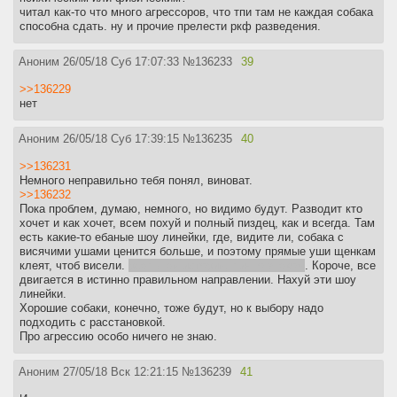
читал как-то что много агрессоров, что тпи там не каждая собака
способна сдать. ну и прочие прелести ркф разведения.
Аноним
26/05/18 Суб 17:07:33
№
136233
39
>>136229
нет
Аноним
26/05/18 Суб 17:39:15
№
136235
40
>>136231
Немного неправильно тебя понял, виноват.
>>136232
Пока проблем, думаю, немного, но видимо будут. Разводит кто
хочет и как хочет, всем похуй и полный пиздец, как и всегда. Там
есть какие-то ебаные шоу линейки, где, видите ли, собака с
висячими ушами ценится больше, и поэтому прямые уши щенкам
клеят, чтоб висели.
реальная история, лично знаком
. Короче, все
двигается в истинно правильном направлении. Нахуй эти шоу
линейки.
Хорошие собаки, конечно, тоже будут, но к выбору надо
подходить с расстановкой.
Про агрессию особо ничего не знаю.
Аноним
27/05/18 Вск 12:21:15
№
136239
41