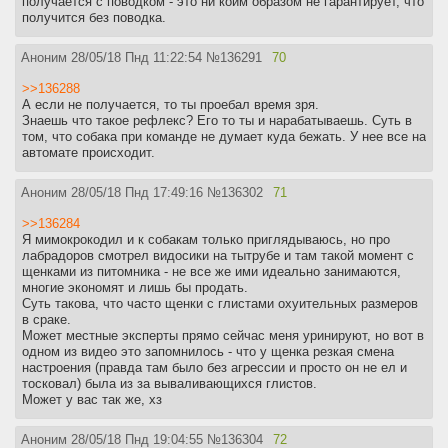
получается с поводком - это ни коим образом не гарантирует, что
получится без поводка.
Аноним
28/05/18 Пнд 11:22:54
№
136291
70
>>136288
А если не получается, то ты проебал время зря.
Знаешь что такое рефлекс? Его то ты и нарабатываешь. Суть в
том, что собака при команде не думает куда бежать. У нее все на
автомате происходит.
Аноним
28/05/18 Пнд 17:49:16
№
136302
71
>>136284
Я мимокрокодил и к собакам только приглядываюсь, но про
лабрадоров смотрел видосики на тытрубе и там такой момент с
щенками из питомника - не все же ими идеально занимаются,
многие экономят и лишь бы продать.
Суть такова, что часто щенки с глистами охуительных размеров
в сраке.
Может местные эксперты прямо сейчас меня уринируют, но вот в
одном из видео это запомнилось - что у щенка резкая смена
настроения (правда там было без агрессии и просто он не ел и
тосковал) была из за вываливающихся глистов.
Может у вас так же, хз
Аноним
28/05/18 Пнд 19:04:55
№
136304
72