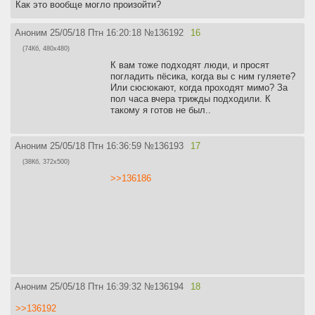
Как это вообще могло произойти?
Аноним
25/05/18 Птн 16:20:18
№
136192
16
(74Кб, 480x480)
К вам тоже подходят люди, и просят
погладить пёсика, когда вы с ним гуляете?
Или сюсюкают, когда проходят мимо? За
пол часа вчера трижды подходили. К
такому я готов не был..
Аноним
25/05/18 Птн 16:36:59
№
136193
17
(38Кб, 372x500)
>>136186
Аноним
25/05/18 Птн 16:39:32
№
136194
18
>>136192