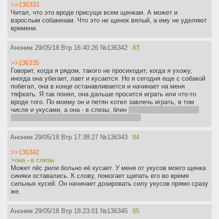
>>136333
Читал, что это вроде присуще всем щенкам. А может и
взрослым собакенам. Что это не щенок вялый, а ему не уделяют
времени.
Аноним
29/05/18 Втр 16:40:26
№
136342
83
>>136335
Говорит, когда я рядом, такого не просиходит, когда я ухожу,
иногда она убегает, лает и кусается. Но я сегодня еще с собакой
побегал, она в конце останавливается и начинает на меня
тяфкать. Я так понял, она дальше просится играть или что-то
вроде того. По моему он и петян хотел завлечь играть, в том
числе и укусами, а она - в слезы, блин
господи, эти тяны, чуть
что СОБАЧКА МИНЯ НЕ ЛЮЮЮЮБИТ :*(((
Аноним
29/05/18 Втр 17:38:27
№
136343
84
>>136342
>она - в слезы
Может пёс рили больно её кусает. У меня от укусов моего щенка
синяки оставались. К слову, помогает щипать его во время
сильных кусей. Он начинает дозировать силу укусов прямо сразу
же.
Аноним
29/05/18 Втр 18:23:01
№
136345
85