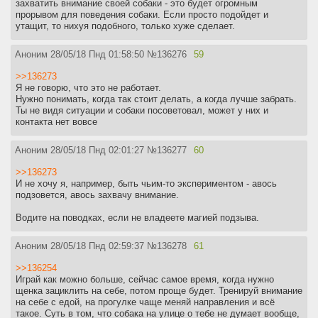
захватить внимание своей собаки - это будет огромным
прорывом для поведения собаки. Если просто подойдет и
утащит, то нихуя подобного, только хуже сделает.
Аноним
28/05/18 Пнд 01:58:50
№
136276
59
>>136273
Я не говорю, что это не работает.
Нужно понимать, когда так стоит делать, а когда лучше забрать.
Ты не видя ситуации и собаки посоветовал, может у них и
контакта нет вовсе
Аноним
28/05/18 Пнд 02:01:27
№
136277
60
>>136273
И не хочу я, например, быть чьим-то экспериментом - авось
подзовется, авось захвачу внимание.
Водите на поводках, если не владеете магией подзыва.
Аноним
28/05/18 Пнд 02:59:37
№
136278
61
>>136254
Играй как можно больше, сейчас самое время, когда нужно
щенка зациклить на себе, потом проще будет. Тренируй внимание
на себе с едой, на прогулке чаще меняй направления и всё
такое. Суть в том, что собака на улице о тебе не думает вообще,