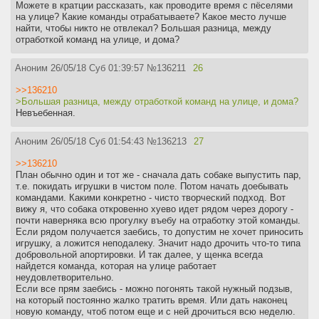
Можете в кратции рассказать, как проводите время с пёселями
на улице? Какие команды отрабатываете? Какое место лучше
найти, чтобы никто не отвлекал? Большая разница, между
отработкой команд на улице, и дома?
Аноним
26/05/18 Суб 01:39:57
№
136211
26
>>136210
>Большая разница, между отработкой команд на улице, и дома?
Невъебенная.
Аноним
26/05/18 Суб 01:54:43
№
136213
27
>>136210
План обычно один и тот же - сначала дать собаке выпустить пар,
т.е. покидать игрушки в чистом поле. Потом начать доебывать
командами. Какими конкретно - чисто творческий подход. Вот
вижу я, что собака откровенно хуево идет рядом через дорогу -
почти наверняка всю прогулку въебу на отработку этой команды.
Если рядом получается заебись, то допустим не хочет приносить
игрушку, а ложится неподалеку. Значит надо дрочить что-то типа
добровольной апортировки. И так далее, у щенка всегда
найдется команда, которая на улице работает
неудовлетворительно.
Если все прям заебись - можно погонять такой нужный подзыв,
на который постоянно жалко тратить время. Или дать наконец
новую команду, чтоб потом еще и с ней дрочиться всю неделю.