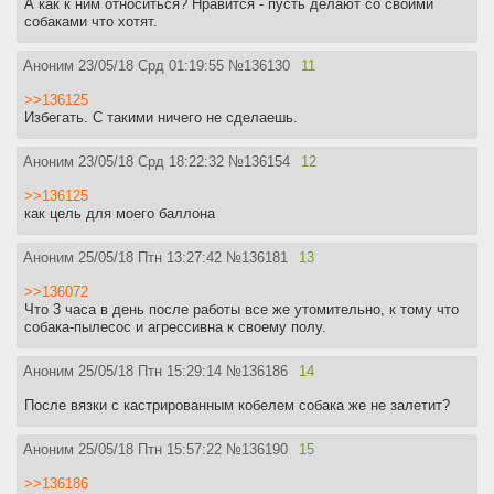
А как к ним относиться? Нравится - пусть делают со своими
собаками что хотят.
Аноним
23/05/18 Срд 01:19:55
№
136130
11
>>136125
Избегать. С такими ничего не сделаешь.
Аноним
23/05/18 Срд 18:22:32
№
136154
12
>>136125
как цель для моего баллона
Аноним
25/05/18 Птн 13:27:42
№
136181
13
>>136072
Что 3 часа в день после работы все же утомительно, к тому что
собака-пылесос и агрессивна к своему полу.
Аноним
25/05/18 Птн 15:29:14
№
136186
14
После вязки с кастрированным кобелем собака же не залетит?
Аноним
25/05/18 Птн 15:57:22
№
136190
15
>>136186