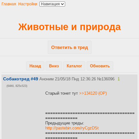
Главная
Настройки
Животные и природа
Ответить в тред
Назад
Вниз
Каталог
Обновить
Собакотред #49
Аноним
21/05/18 Пнд 12:36:26
№
136096
1
(64Кб, 825x523)
Старый тонет тут
>>134120 (OP)
====================================
=============
Предыдущие треды:
http://pastebin.com/ryCgzDSt
====================================
=============