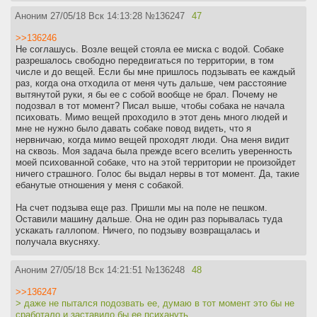
Аноним
27/05/18 Вск 14:13:28
№
136247
47
>>136246
Не соглашусь. Возле вещей стояла ее миска с водой. Собаке
разрешалось свободно передвигаться по территории, в том
числе и до вещей. Если бы мне пришлось подзывать ее каждый
раз, когда она отходила от меня чуть дальше, чем расстояние
вытянутой руки, я бы ее с собой вообще не брал. Почему не
подозвал в тот момент? Писал выше, чтобы собака не начала
психовать. Мимо вещей проходило в этот день много людей и
мне не нужно было давать собаке повод видеть, что я
нервничаю, когда мимо вещей проходят люди. Она меня видит
на сквозь. Моя задача была прежде всего вселить уверенность
моей психованной собаке, что на этой территории не произойдет
ничего страшного. Голос бы выдал нервы в тот момент. Да, такие
ебанутые отношения у меня с собакой.
На счет подзыва еще раз. Пришли мы на поле не пешком.
Оставили машину дальше. Она не один раз порывалась туда
ускакать галлопом. Ничего, по подзыву возвращалась и
получала вкусняху.
Аноним
27/05/18 Вск 14:21:51
№
136248
48
>>136247
> даже не пытался подозвать ее, думаю в тот момент это бы не
сработало и заставило бы ее психануть.