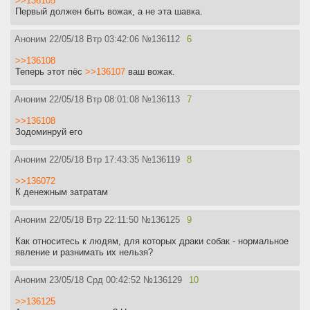
>>136105
Первый должен быть вожак, а не эта шавка.
Аноним
22/05/18 Втр 03:42:06
№
136112
6
>>136108
Теперь этот пёс
>>136107
ваш вожак.
Аноним
22/05/18 Втр 08:01:08
№
136113
7
>>136108
Зодоминруй его
Аноним
22/05/18 Втр 17:43:35
№
136119
8
>>136072
К денежным затратам
Аноним
22/05/18 Втр 22:11:50
№
136125
9
Как относитесь к людям, для которых драки собак - нормальное
явление и разнимать их нельзя?
Аноним
23/05/18 Срд 00:42:52
№
136129
10
>>136125