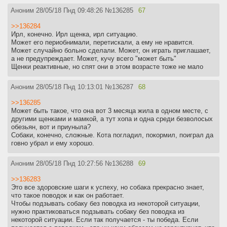
Аноним
28/05/18 Пнд 09:48:26
№
136285
67
>>136284
Ирл, конечно. Ирл щенка, ирл ситуацию.
Может его периобнимали, перетискали, а ему не нравится.
Может случайно больно сделали. Может, он играть приглашает,
а не предупреждает. Может, кучу всего "может быть"
Щенки реактивные, но спят они в этом возрасте тоже не мало
Аноним
28/05/18 Пнд 10:13:01
№
136287
68
>>136285
Может быть такое, что она вот 3 месяца жила в одном месте, с
другими щенками и мамкой, а тут хопа и одна среди безволосых
обезьян, вот и приуныла?
Собаки, конечно, сложные. Кота погладил, покормил, поиграл да
говно убрал и ему хорошо.
Аноним
28/05/18 Пнд 10:27:56
№
136288
69
>>136283
Это все здоровские шаги к успеху, но собака прекрасно знает,
что такое поводок и как он работает.
Чтобы подзывать собаку без поводка из некоторой ситуации,
нужно практиковаться подзывать собаку без поводка из
некоторой ситуации. Если так получается - ты победа. Если