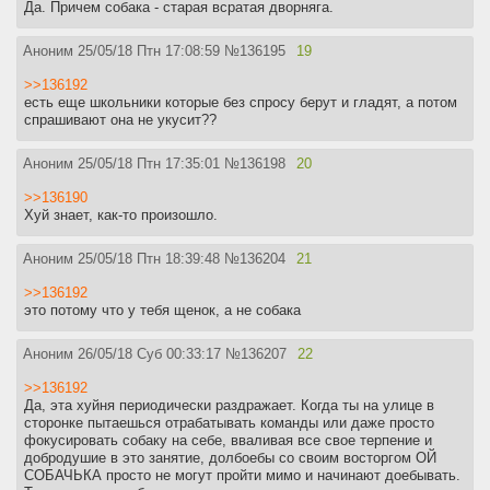
Да. Причем собака - старая всратая дворняга.
Аноним
25/05/18 Птн 17:08:59
№
136195
19
>>136192
есть еще школьники которые без спросу берут и гладят, а потом
спрашивают она не укусит??
Аноним
25/05/18 Птн 17:35:01
№
136198
20
>>136190
Хуй знает, как-то произошло.
Аноним
25/05/18 Птн 18:39:48
№
136204
21
>>136192
это потому что у тебя щенок, а не собака
Аноним
26/05/18 Суб 00:33:17
№
136207
22
>>136192
Да, эта хуйня периодически раздражает. Когда ты на улице в
сторонке пытаешься отрабатывать команды или даже просто
фокусировать собаку на себе, вваливая все свое терпение и
добродушие в это занятие, долбоебы со своим восторгом ОЙ
СОБАЧЬКА просто не могут пройти мимо и начинают доебывать.