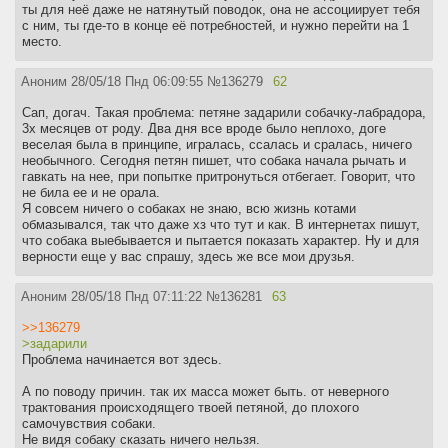
ты для неё даже не натянутый поводок, она не ассоциирует тебя
с ним, ты где-то в конце её потребностей, и нужно перейти на 1
место.
Аноним
28/05/18 Пнд 06:09:55
№
136279
62
Сап, догач. Такая проблема: петяне задарили собачку-лабрадора,
3х месяцев от роду. Два дня все вроде было неплохо, доге
веселая была в принципе, игралась, ссалась и сралась, ничего
необычного. Сегодня петян пишет, что собака начала рычать и
гавкать на нее, при попытке притронуться отбегает. Говорит, что
не била ее и не орала.
Я совсем ничего о собаках не знаю, всю жизнь котами
обмазывался, так что даже хз что тут и как. В интернетах пишут,
что собака выебывается и пытается показать характер. Ну и для
верности еще у вас спрашу, здесь же все мои друзья.
Аноним
28/05/18 Пнд 07:11:22
№
136281
63
>>136279
>задарили
Проблема начинается вот здесь.
А по поводу причин. так их масса может быть. от неверного
трактования происходящего твоей петяной, до плохого
самочувствия собаки.
Не видя собаку сказать ничего нельзя.