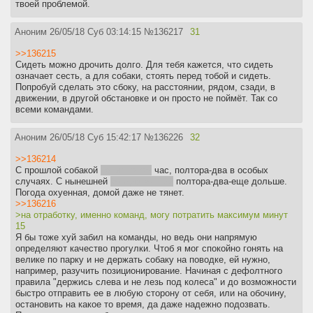
твоей проблемой.
Аноним
26/05/18 Суб 03:14:15
№
136217
31
>>136215
Сидеть можно дрочить долго. Для тебя кажется, что сидеть
означает сесть, а для собаки, стоять перед тобой и сидеть.
Попробуй сделать это сбоку, на расстоянии, рядом, сзади, в
движении, в другой обстановке и он просто не поймёт. Так со
всеми командами.
Аноним
26/05/18 Суб 15:42:17
№
136226
32
>>136214
С прошлой собакой
папильоном
час, полтора-два в особых
случаях. С нынешней
бордир коллий
полтора-два-еще дольше.
Погода охуенная, домой даже не тянет.
>>136216
>на отработку, именно команд, могу потратить максимум минут
15
Я бы тоже хуй забил на команды, но ведь они напрямую
определяют качество прогулки. Чтоб я мог спокойно гонять на
велике по парку и не держать собаку на поводке, ей нужно,
например, разучить позиционирование. Начиная с дефолтного
правила "держись слева и не лезь под колеса" и до возможности
быстро отправить ее в любую сторону от себя, или на обочину,
остановить на какое то время, да даже надежно подозвать.