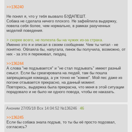
>>136240
Не понял я, что у тебя вызвало БУДАПЕШТ.
Собака не сделала ничего плохого. Не зафейлила выдержку,
повела себя более, чем нормально, в рамках разученных
моделей поведения.
> скорее всего, не полезла бы на чужих из-за страха.
Именно это я и описал в своем сообщении. Чем ты читал - не
понятно. Облаяла бы, напугала, пинок бы получила, возможно, от
них - за это я переживал, пиздец.
>>136244
А слова "не подзывается" и "не стал подзывать" имеют разный
смысл. Если бы среагировала на людей, там бы пошла
запрещающая команда, а уж точно не "комне". Мой пес даже из
погони отзывается прекрасно, на данный момент.
Повторюсь, выдержка была прекрасна, что меня в этой ситуации
порадовало и не было ни одного повода, чтобы ее наказать.
Аноним
27/05/18 Вск 14:04:52
№
136246
46
>>136245
Если бы собака знала подзыв, то ты бы её просто подозвал,
согласись?