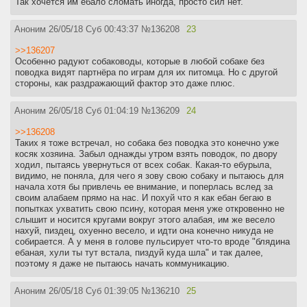
Так хочется им ебало сломать иногда, просто сил нет.
Аноним
26/05/18 Суб 00:43:37
№
136208
23
>>136207
Особенно радуют собаководы, которые в любой собаке без
поводка видят партнёра по играм для их питомца. Но с другой
стороны, как раздражающий фактор это даже плюс.
Аноним
26/05/18 Суб 01:04:19
№
136209
24
>>136208
Таких я тоже встречал, но собака без поводка это конечно уже
косяк хозяина. Забыл однажды утром взять поводок, по двору
ходил, пытаясь увернуться от всех собак. Какая-то ебурыла,
видимо, не поняла, для чего я зову свою собаку и пытаюсь для
начала хотя бы привлечь ее внимание, и поперлась вслед за
своим алабаем прямо на нас. И похуй что я как ебан бегаю в
попытках ухватить свою псину, которая меня уже откровенно не
слышит и носится кругами вокруг этого алабая, им же весело
нахуй, пиздец, охуенно весело, и идти она конечно никуда не
собирается. А у меня в голове пульсирует что-то вроде "блядина
ебаная, хули ты тут встала, пиздуй куда шла" и так далее,
поэтому я даже не пытаюсь начать коммуникацию.
Аноним
26/05/18 Суб 01:39:05
№
136210
25