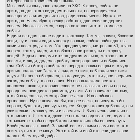
Интересная история сегодня вышла.
Мы с собакином давно ходили на ЗКС. К слову, собака не
пригодна для этого вида деятельности, но периодически
посещаем занятия до сих пор, ради развлечения. Ну как не
пригодна. На слабую троечку работает, давление не держит
совсем. Но оказывается, с курса осталось что-то в голове у
собаки.
Ездили сегодня в поле садить картошку. Там мы, значит, бросили
вещи, ну и пошли садить кверху попами, собака наблюдает за
нами и пасет рядышком. Уже продвинулись, метров на 50, точно
вперед, как я увидел, что собака навострила уши в сторону
вещей. Рядом с вещами стояла другая машина, метрах в пяти-
восьми, и люди, доделав работу, возвращались и собирались
там. Собакин быстро побежал в перед к нашим вещам и, о чудо,
принял положение "лежать" рядом с ними, наблюдая за этими
двумя. Я слегка обосрался, когда увидел, что эти двое вперлись
взглядом собаку, а она на них. Но она вылежала все как
положено, пока я, стараясь совсем не показывать свои нервы,
преодолел всю дистанцию между нами. А нервничал я потому,
что ей выдержка дается крайне не легко. И она обычно
срывалась. Ну не покусала бы, скорее всего, но испугала бы
хорошо, будь эти двое чуть глупее. Когда я до них добрался, они
уже и сами в машину сели и завелись. Я был очень счастлив в
этот момент. Я, кстати, даже не пытался подозвать ее, думаю в
тот момент это бы не сработало и заставило бы ее психануть.
Вообщем посыл такой. Занимайтесь с вашими псами всем, что
они могут и что не могут. Это в той или иной степени дает свои
плоды. Всем лучей добра.