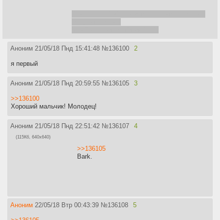
Три разных FAQ'a, и которых в итоге должен
получится один:
http://pastebin.com/npnyAyxG
Аноним
21/05/18 Пнд 15:41:48
№
136100
2
я первый
Аноним
21/05/18 Пнд 20:59:55
№
136105
3
>>136100
Хороший мальчик! Молодец!
Аноним
21/05/18 Пнд 22:51:42
№
136107
4
(115Кб, 640x640)
>>136105
Bark.
Аноним
22/05/18 Втр 00:43:39
№
136108
5