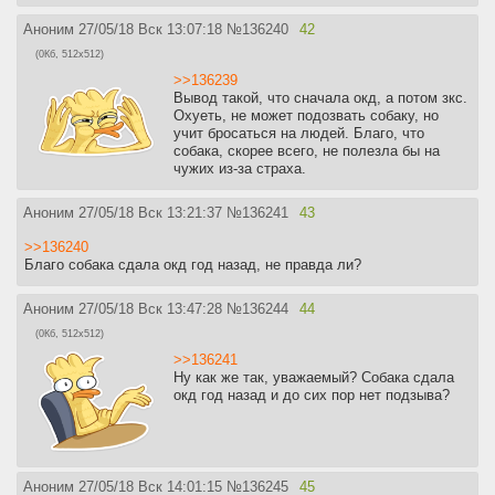
Аноним
27/05/18 Вск 13:07:18
№
136240
42
(0Кб, 512x512)
>>136239
Вывод такой, что сначала окд, а потом зкс.
Охуеть, не может подозвать собаку, но
учит бросаться на людей. Благо, что
собака, скорее всего, не полезла бы на
чужих из-за страха.
Аноним
27/05/18 Вск 13:21:37
№
136241
43
>>136240
Благо собака сдала окд год назад, не правда ли?
Аноним
27/05/18 Вск 13:47:28
№
136244
44
(0Кб, 512x512)
>>136241
Ну как же так, уважаемый? Собака сдала
окд год назад и до сих пор нет подзыва?
Аноним
27/05/18 Вск 14:01:15
№
136245
45