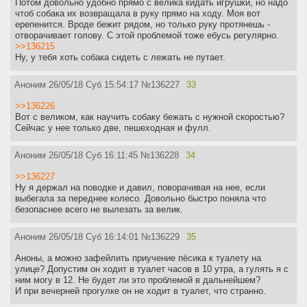
Потом довольно удобно прямо с велика кидать игрушки, но надо
чтоб собака их возвращала в руку прямо на ходу. Моя вот
ерепенится. Вроде бежит рядом, но только руку протянешь -
отворачивает голову. С этой проблемой тоже ебусь регулярно.
>>136215
Ну, у тебя хоть собака сидеть с лежать не путает.
Аноним
26/05/18 Суб 15:54:17
№
136227
33
>>136226
Вот с великом, как научить собаку бежать с нужной скоростью?
Сейчас у нее только две, пешеходная и фулл.
Аноним
26/05/18 Суб 16:11:45
№
136228
34
>>136227
Ну я держал на поводке и давил, поворачивая на нее, если
выбегала за переднее колесо. Довольно быстро поняла что
безопаснее всего не вылезать за велик.
Аноним
26/05/18 Суб 16:14:01
№
136229
35
Аноны, а можно зафейлить приучение пёсика к туалету на
улице? Допустим он ходит в туалет часов в 10 утра, а гулять я с
ним могу в 12. Не будет ли это проблемой в дальнейшем?
И при вечерней прогулке он не ходит в туалет, что странно.