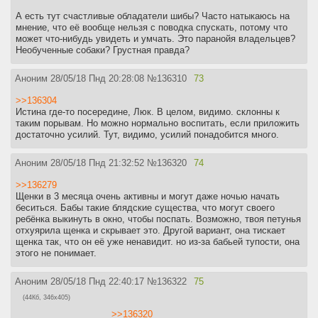
А есть тут счастливые обладатели шибы? Часто натыкаюсь на
мнение, что её вообще нельзя с поводка спускать, потому что
может что-нибудь увидеть и умчать. Это паранойя владельцев?
Необученные собаки? Грустная правда?
Аноним
28/05/18 Пнд 20:28:08
№
136310
73
>>136304
Истина где-то посередине, Люк. В целом, видимо. склонны к
таким порывам. Но можно нормально воспитать, если приложить
достаточно усилий. Тут, видимо, усилий понадобится много.
Аноним
28/05/18 Пнд 21:32:52
№
136320
74
>>136279
Щенки в 3 месяца очень активны и могут даже ночью начать
беситься. Бабы такие блядские существа, что могут своего
ребёнка выкинуть в окно, чтобы поспать. Возможно, твоя петунья
отхуярила щенка и скрывает это. Другой вариант, она тискает
щенка так, что он её уже ненавидит. но из-за бабьей тупости, она
этого не понимает.
Аноним
28/05/18 Пнд 22:40:17
№
136322
75
(44Кб, 346x405)
>>136320