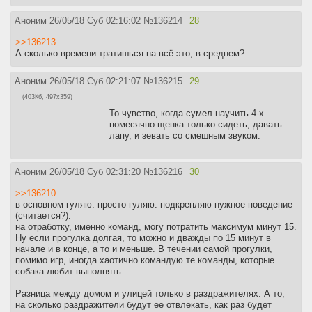
Аноним
26/05/18 Суб 02:16:02
№
136214
28
>>136213
А сколько времени тратишься на всё это, в среднем?
Аноним
26/05/18 Суб 02:21:07
№
136215
29
(403Кб, 497x359)
То чувство, когда сумел научить 4-х
помесячно щенка только сидеть, давать
лапу, и зевать со смешным звуком.
Аноним
26/05/18 Суб 02:31:20
№
136216
30
>>136210
в основном гуляю. просто гуляю. подкрепляю нужное поведение
(считается?).
на отработку, именно команд, могу потратить максимум минут 15.
Ну если прогулка долгая, то можно и дважды по 15 минут в
начале и в конце, а то и меньше. В течении самой прогулки,
помимо игр, иногда хаотично командую те команды, которые
собака любит выполнять.
Разница между домом и улицей только в раздражителях. А то,
на сколько раздражители будут ее отвлекать, как раз будет