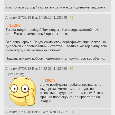
это, по-твоему окд? вам за эту хуйню ещё и дипломы выдают?
Аноним
27/05/18 Вск 14:25:13
№
136249
49
>>136248
Ты окд видел вообще? Там подзыв без раздражителей почти,
лол. Его и пятимесячный щен выполнит.
Все ясно кароче. Пойду сожгу свой сертификат, еще несколько
дипломов с соревнований и стартов. Заодно в костер скину всю
литературу о психованных собаках.
Пиздец, пришел добром поделиться, а получилось как обычно.
Аноним
27/05/18 Вск 14:32:35
№
136250
50
(0Кб, 480x512)
>>136249
Легко возбудимая собака, срывается с
выдержки, может вместо подзыва
съебаться, куда считает нужным. Что ж,
пришла пора обучить её бросаться на
людей!
Аноним
27/05/18 Вск 15:47:14
№
136252
51