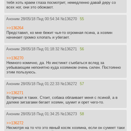
тебя хоть краем глаза посмотрит, немедленно давай деру со
всех ног, они это обожают.
Аноним
28/05/18 Пнд 00:54:34
№
136270
55
>>136264
Представил, ко мне бежит чья-то огромная псина, а хозяин
начинает громко хлопать и убегает.
Аноним
28/05/18 Пнд 01:18:32
№
136271
56
>>136270
Немного комично, да. Но инстинкт съебаться вслед за
уебывающим непонятно куда хозяином очень силен. Постоянно
этим пользуюсь.
Аноним
28/05/18 Пнд 01:22:33
№
136272
57
>>136271
Встречал я таких. Стоит, собака облаивает меня с псиной, а в
далеке зигзагами бегает хозяин, шумит и орет чего-то.
Аноним
28/05/18 Пнд 01:34:25
№
136273
58
>>136272
Несмотря на то что это явный косяк хозяина, если он сумеет таки