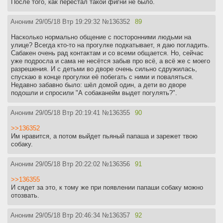
После того, как перестал такой фигни не было.
Аноним
29/05/18 Втр 19:29:32
№
136352
89
Насколько нормально общение с посторонними людьми на
улице? Всегда кто-то на прогулке подкатывает, я даю погладить.
Сабакен очень рад контактам и со всеми общается. Но, сейчас
уже подросла и сама не несётся забыв про всё, а всё же с моего
разрешения. И с детьми во дворе очень сильно сдружилась,
спускаю в конце прогулки её побегать с ними и поваляться.
Недавно забавно было: шёл домой один, а дети во дворе
подошли и спросили "А собаканейм выдет погулять?".
Аноним
29/05/18 Втр 20:19:41
№
136355
90
>>136352
Им нравится, а потом выйдет пьяный папаша и зарежет твою
собаку.
Аноним
29/05/18 Втр 20:22:02
№
136356
91
>>136355
И сядет за это, к тому же при появлении папаши собаку можно
отозвать.
Аноним
29/05/18 Втр 20:46:34
№
136357
92