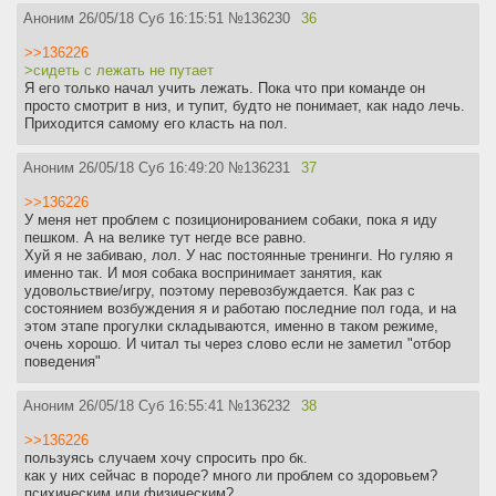
Аноним
26/05/18 Суб 16:15:51
№
136230
36
>>136226
>сидеть с лежать не путает
Я его только начал учить лежать. Пока что при команде он
просто смотрит в низ, и тупит, будто не понимает, как надо лечь.
Приходится самому его класть на пол.
Аноним
26/05/18 Суб 16:49:20
№
136231
37
>>136226
У меня нет проблем с позиционированием собаки, пока я иду
пешком. А на велике тут негде все равно.
Хуй я не забиваю, лол. У нас постоянные тренинги. Но гуляю я
именно так. И моя собака воспринимает занятия, как
удовольствие/игру, поэтому перевозбуждается. Как раз с
состоянием возбуждения я и работаю последние пол года, и на
этом этапе прогулки складываются, именно в таком режиме,
очень хорошо. И читал ты через слово если не заметил "отбор
поведения"
Аноним
26/05/18 Суб 16:55:41
№
136232
38
>>136226
пользуясь случаем хочу спросить про бк.
как у них сейчас в породе? много ли проблем со здоровьем?
психическим или физическим?