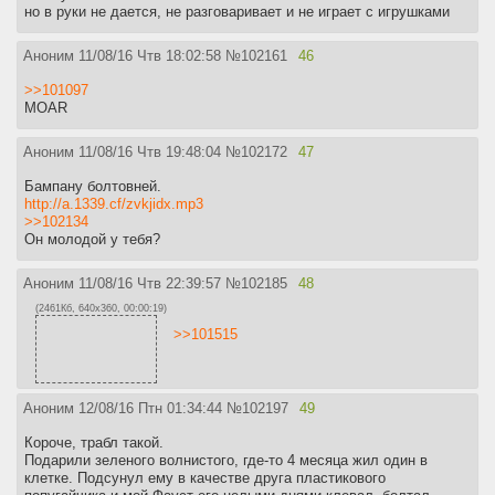
но в руки не дается, не разговаривает и не играет с игрушками
Аноним
11/08/16 Чтв 18:02:58
№
102161
46
>>101097
MOAR
Аноним
11/08/16 Чтв 19:48:04
№
102172
47
Бампану болтовней.
http://a.1339.cf/zvkjidx.mp3
>>102134
Он молодой у тебя?
Аноним
11/08/16 Чтв 22:39:57
№
102185
48
(2461Кб, 640x360, 00:00:19)
>>101515
Аноним
12/08/16 Птн 01:34:44
№
102197
49
Короче, трабл такой.
Подарили зеленого волнистого, где-то 4 месяца жил один в
клетке. Подсунул ему в качестве друга пластикового