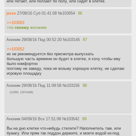
или летает, или ползает по полу, или сидит в клетке.
jesse
27/08/16 Суб 01:41:08
№
103054
86
>>103053
>по
своему
желанию
Аноним
29/08/16 Пнд 00:52:20
№
103145
87
>>103052
их не рекомендуется без присмотра выпускать
большую часть времени он будет в клетке, я хочу чтобы ему
было комфортно
поэтому не заведу, пока не возьму хорошую клетку, не сделаю
игровую площадку
Аноним
29/08/16 Пнд 11:09:58
№
103156
88
(132Кб, 1207x646)
Аноним
04/09/16 Вск 17:51:08
№
103542
89
Вы на дно клетки что-нибудь стелите? Наполнитель там, или
бумагу. Или прям так поддон держите, и моете водой из-под