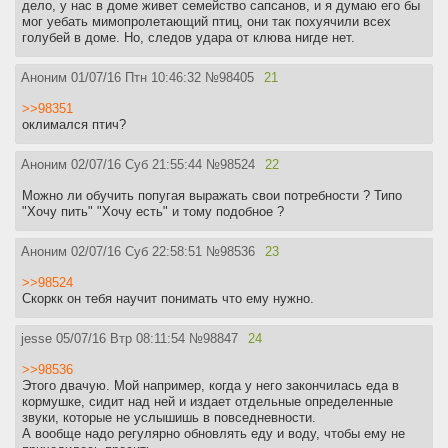
дело, у нас в доме живет семейство сапсанов, и я думаю его бы
мог уебать мимопролетающий птиц, они так похуячили всех
голубей в доме. Но, следов удара от клюва нигде нет.
Аноним
01/07/16 Птн 10:46:32
№
98405
21
>>98351
оклимался птич?
Аноним
02/07/16 Суб 21:55:44
№
98524
22
Можно ли обучить попугая выражать свои потребности ? Типо
"Хочу пить" "Хочу есть" и тому подобное ?
Аноним
02/07/16 Суб 22:58:51
№
98536
23
>>98524
Скоркк он тебя научит понимать что ему нужно.
jesse
05/07/16 Втр 08:11:54
№
98847
24
>>98536
Этого двачую. Мой например, когда у него закончилась еда в
кормушке, сидит над ней и издает отдельные определенные
звуки, которые не услышишь в повседневности.
А вообще надо регулярно обновлять еду и воду, чтобы ему не