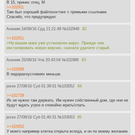
В 15, принес отец. М
>>102911
Там был хороший файлохостинг с прямыми ссылками.
Спасибо, что предупредил.
Аноним
24/08/16 Срд 21:21:48
№
102949
82
>>102911
>На вашем маке уже установлен вирус. Прежде чем
инсталировать новую версию, сначала удалите старый.
Аноним
25/08/16 Чтв 20:43:04
№
102988
83
>>102699
В пидорахоусловиях меньше.
jesse
27/08/16 Суб 01:39:01
№
103052
84
>>102738
Их не нужно там держать. Им нужен собственный дом, где они не
будут ждать угроз и спокойно жрать/спать.
jesse
27/08/16 Суб 01:40:31
№
103053
85
>>103052
У моего например клетка открыта всегда, и он по моему желанию