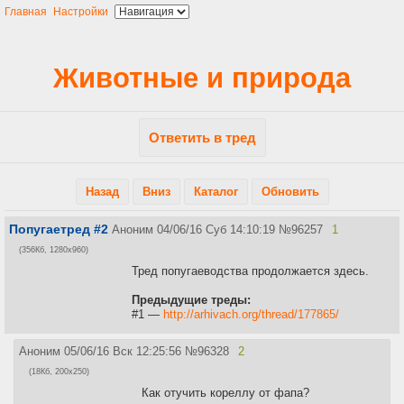
Главная
Настройки
Животные и природа
Ответить в тред
Назад
Вниз
Каталог
Обновить
Попугаетред #2
Аноним
04/06/16 Суб 14:10:19
№
96257
1
(356Кб, 1280x960)
Тред попугаеводства продолжается здесь.
Предыдущие треды:
#1 —
http://arhivach.org/thread/177865/
Аноним
05/06/16 Вск 12:25:56
№
96328
2
(18Кб, 200x250)
Как отучить кореллу от фапа?