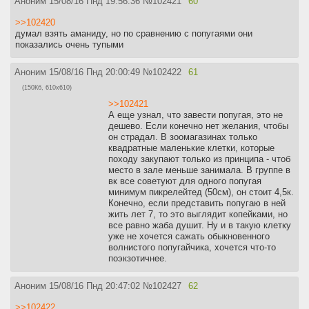
Аноним
15/08/16 Пнд 19:56:36
№
102421
60
>>102420
думал взять аманиду, но по сравнению с попугаями они
показались очень тупыми
Аноним
15/08/16 Пнд 20:00:49
№
102422
61
(150Кб, 610x610)
>>102421
А еще узнал, что завести попугая, это не
дешево. Если конечно нет желания, чтобы
он страдал. В зоомагазинах только
квадратные маленькие клетки, которые
походу закупают только из принципа - чтоб
место в зале меньше занимала. В группе в
вк все советуют для одного попугая
минимум пикрелейтед (50см), он стоит 4,5к.
Конечно, если представить попугаю в ней
жить лет 7, то это выглядит копейками, но
все равно жаба душит. Ну и в такую клетку
уже не хочется сажать обыкновенного
волнистого попугайчика, хочется что-то
поэкзотичнее.
Аноним
15/08/16 Пнд 20:47:02
№
102427
62
>>102422