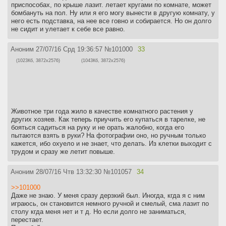
приспособах, по крыше лазит. летает кругами по комнате, может
бомбануть на пол. Ну или я его могу вынести в другую комнату, у
него есть подставка, на нее все говно и собирается. Но он долго
не сидит и улетает к себе все равно.
Аноним
27/07/16 Срд 19:36:57
№
101000
33
(1023Кб, 3872x2576)
(1043Кб, 3872x2576)
Животное три года жило в качестве комнатного растения у
других хозяев. Как теперь приучить его купаться в тарелке, не
бояться садиться на руку и не орать жалобно, когда его
пытаются взять в руки? На фотографии оно, но ручным только
кажется, ибо охуело и не знает, что делать. Из клетки выходит с
трудом и сразу же летит повыше.
Аноним
28/07/16 Чтв 13:32:30
№
101057
34
>>101000
Даже не знаю. У меня сразу дерзкий был. Иногда, кгда я с ним
играюсь, он становится немного ручной и смелый, сма лазит по
столу кгда меня нет и т д. Но если долго не заниматься,
перестает.