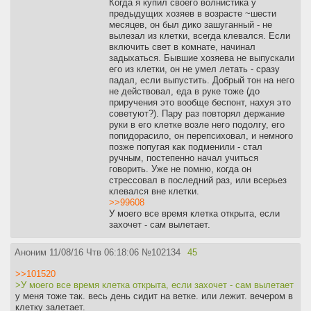
Когда я купил своего волнистика у
предыдущих хозяев в возрасте ~шести
месяцев, он был дико зашуганный - не
вылезал из клетки, всегда клевался. Если
включить свет в комнате, начинал
задыхаться. Бывшие хозяева не выпускали
его из клетки, он не умел летать - сразу
падал, если выпустить. Добрый тон на него
не действовал, еда в руке тоже (до
приручения это вообще беспонт, нахуя это
советуют?). Пару раз повторял держание
руки в его клетке возле него подолгу, его
попидорасило, он перепсиховал, и немного
позже попугая как подменили - стал
ручным, постепенно начал учиться
говорить. Уже не помню, когда он
стрессовал в последний раз, или всерьез
клевался вне клетки.
>>99608
У моего все время клетка открыта, если
захочет - сам вылетает.
Аноним
11/08/16 Чтв 06:18:06
№
102134
45
>>101520
>У моего все время клетка открыта, если захочет - сам вылетает
у меня тоже так. весь день сидит на ветке. или лежит. вечером в
клетку залетает.