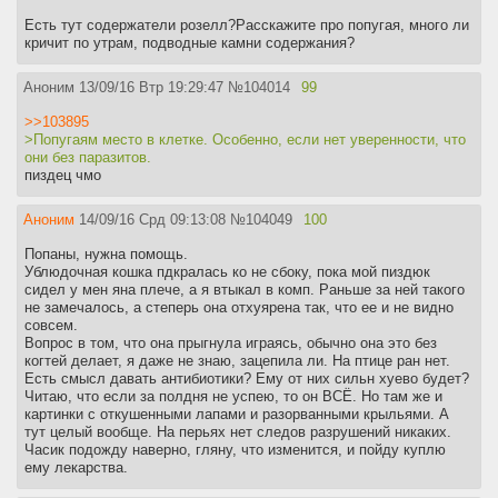
Есть тут содержатели розелл?Расскажите про попугая, много ли
кричит по утрам, подводные камни содержания?
Аноним
13/09/16 Втр 19:29:47
№
104014
99
>>103895
>Попугаям место в клетке. Особенно, если нет уверенности, что
они без паразитов.
пиздец чмо
Аноним
14/09/16 Срд 09:13:08
№
104049
100
Попаны, нужна помощь.
Ублюдочная кошка пдкралась ко не сбоку, пока мой пиздюк
сидел у мен яна плече, а я втыкал в комп. Раньше за ней такого
не замечалось, а степерь она отхуярена так, что ее и не видно
совсем.
Вопрос в том, что она прыгнула играясь, обычно она это без
когтей делает, я даже не знаю, зацепила ли. На птице ран нет.
Есть смысл давать антибиотики? Ему от них сильн хуево будет?
Читаю, что если за полдня не успею, то он ВСЁ. Но там же и
картинки с откушенными лапами и разорванными крыльями. А
тут целый вообще. На перьях нет следов разрушений никаких.
Часик подожду наверно, гляну, что изменится, и пойду куплю
ему лекарства.