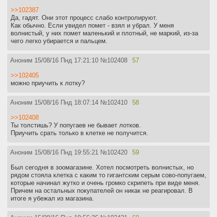
>>102387
Да, гадят. Они этот процесс слабо контролируют.
Как обычно. Если увидел помет - взял и убрал. У меня
волнистый, у них помет маленький и плотный, не маркий, из-за
чего легко убирается и пальцем.
Аноним
15/08/16 Пнд 17:21:10
№
102408
57
>>102405
можно приучить к лотку?
Аноним
15/08/16 Пнд 18:07:14
№
102410
58
>>102408
Ты толстишь? У попугаев не бывает лотков.
Приучить срать только в клетке не получится.
Аноним
15/08/16 Пнд 19:55:21
№
102420
59
Был сегодня в зоомагазине. Хотел посмотреть волнистых, но
рядом стояла клетка с каким то гигантским серым сово-попугаем,
которые начинал жутко и очень громко скрипеть при виде меня.
Причем на остальных покупателей он никак не реагировал. В
итоге я убежал из магазина.