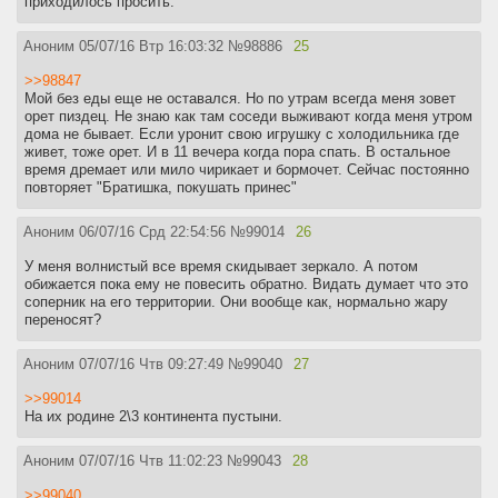
приходилось просить.
Аноним
05/07/16 Втр 16:03:32
№
98886
25
>>98847
Мой без еды еще не оставался. Но по утрам всегда меня зовет
орет пиздец. Не знаю как там соседи выживают когда меня утром
дома не бывает. Если уронит свою игрушку с холодильника где
живет, тоже орет. И в 11 вечера когда пора спать. В остальное
время дремает или мило чирикает и бормочет. Сейчас постоянно
повторяет "Братишка, покушать принес"
Аноним
06/07/16 Срд 22:54:56
№
99014
26
У меня волнистый все время скидывает зеркало. А потом
обижается пока ему не повесить обратно. Видать думает что это
соперник на его территории. Они вообще как, нормально жару
переносят?
Аноним
07/07/16 Чтв 09:27:49
№
99040
27
>>99014
На их родине 2\3 континента пустыни.
Аноним
07/07/16 Чтв 11:02:23
№
99043
28
>>99040