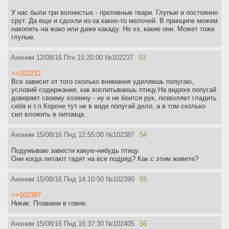
У нас были три волнистых - противные твари. Глупые и постоянно
срут. Да еще и сдохли из-за каких-то мелочей. В принципе можем
накопить на жако или даже какаду. Но хз, какие они. Может тоже
глупые.
Аноним
12/08/16 Птн 15:20:00
№
102237
53
>>102232
Все зависит от того сколько внимания уделяешь попугаю,
условий содержания, как воспитываешь птицу.На видяхе попугай
доверяет своему хозяину - ну и не боится рук, позволяет гладить
себя и т.п.Короче тут не в виде попугай дело, а в том сколько
сил вложить в питомца.
Аноним
15/08/16 Пнд 12:55:00
№
102387
54
Подумываю завести какую-нибудь птицу.
Они когда летают гадят на все подряд? Как с этим живете?
Аноним
15/08/16 Пнд 14:10:50
№
102390
55
>>102387
Никак. Плаваем в говне.
Аноним
15/08/16 Пнд 16:37:30
№
102405
56