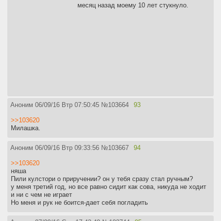
месяц назад моему 10 лет стукнуло.
Аноним
06/09/16 Втр 07:50:45
№
103664
93
>>103620
Милашка.
Аноним
06/09/16 Втр 09:33:56
№
103667
94
>>103620
няша
Пили кулстори о приручении? он у тебя сразу стал ручным?
у меня третий год, но все равно сидит как сова, никуда не ходит
и ни с чем не играет
Но меня и рук не боится-дает себя погладить