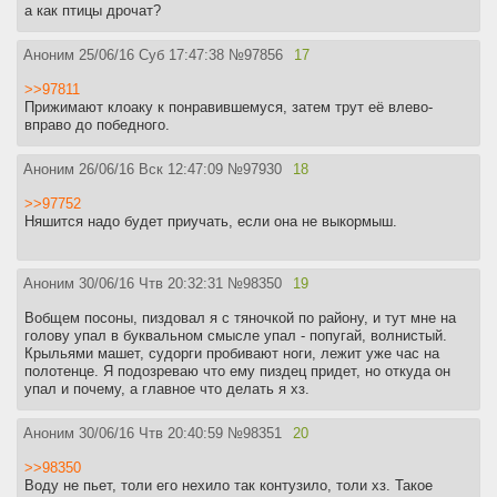
а как птицы дрочат?
Аноним
25/06/16 Суб 17:47:38
№
97856
17
>>97811
Прижимают клоаку к понравившемуся, затем трут её влево-
вправо до победного.
Аноним
26/06/16 Вск 12:47:09
№
97930
18
>>97752
Няшится надо будет приучать, если она не выкормыш.
Аноним
30/06/16 Чтв 20:32:31
№
98350
19
Вобщем посоны, пиздовал я с тяночкой по району, и тут мне на
голову упал в буквальном смысле упал - попугай, волнистый.
Крыльями машет, судорги пробивают ноги, лежит уже час на
полотенце. Я подозреваю что ему пиздец придет, но откуда он
упал и почему, а главное что делать я хз.
Аноним
30/06/16 Чтв 20:40:59
№
98351
20
>>98350
Воду не пьет, толи его нехило так контузило, толи хз. Такое