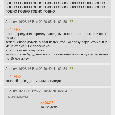
ГОВНО ГОВНО ГОВНО ГОВНО ГОВНО ГОВНО ГОВНО ГОВНО
ГОВНО ГОВНО ГОВНО ГОВНО ГОВНО ГОВНО ГОВНО ГОВНО
ГОВНО ГОВНО ГОВНО ГОВНО
Аноним
16/08/16 Втр 09:20:05
№
102450
67
>>102445
я чет передумал кореллу заводить, говорят срет вонюче и орет
громко
теперь снова думаю о волнистых, только сразу пару, чтоб они у
меня от скуки не повесились
или может неразлучника
торопится не буду, потому что оказывается эти пидоры пернатые
по 15 лет живут
Аноним
16/08/16 Втр 09:49:49
№
102454
68
>>102450
канарейки пиздец тупыми выглядят
Аноним
16/08/16 Втр 20:10:32
№
102464
69
(215Кб, 1280x960)
>>96328
Такие дела