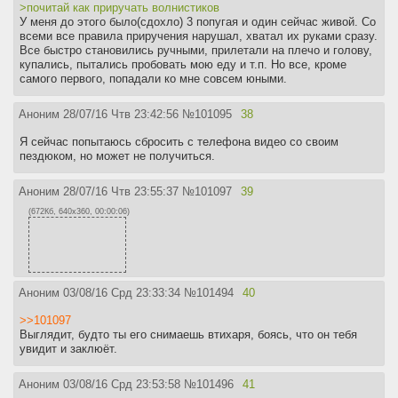
>почитай как приручать волнистиков
У меня до этого было(сдохло) 3 попугая и один сейчас живой. Со
всеми все правила приручения нарушал, хватал их руками сразу.
Все быстро становились ручными, прилетали на плечо и голову,
купались, пытались пробовать мою еду и т.п. Но все, кроме
самого первого, попадали ко мне совсем юными.
Аноним
28/07/16 Чтв 23:42:56
№
101095
38
Я сейчас попытаюсь сбросить с телефона видео со своим
пездюком, но может не получиться.
Аноним
28/07/16 Чтв 23:55:37
№
101097
39
(672Кб, 640x360, 00:00:06)
Аноним
03/08/16 Срд 23:33:34
№
101494
40
>>101097
Выглядит, будто ты его снимаешь втихаря, боясь, что он тебя
увидит и заклюёт.
Аноним
03/08/16 Срд 23:53:58
№
101496
41