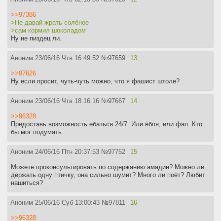
>>97386
>Не давай жрать солёное
>сам кормил шоколадом
Ну не пиздец ли.
Аноним
23/06/16 Чтв 16:49:52
№
97659
13
>>97626
Ну если просит, чуть-чуть можно, что я фашист штоле?
Аноним
23/06/16 Чтв 18:16:16
№
97667
14
>>96328
Предоставь возможность ебаться 24/7. Или ёбля, или фап. Кто
бы мог подумать.
Аноним
24/06/16 Птн 20:37:53
№
97752
15
Можете проконсультировать по содержанию амадин? Можно ли
держать одну птичку, она сильно шумит? Много ли поёт? Любит
нашиться?
Аноним
25/06/16 Суб 13:00:43
№
97811
16
>>96328