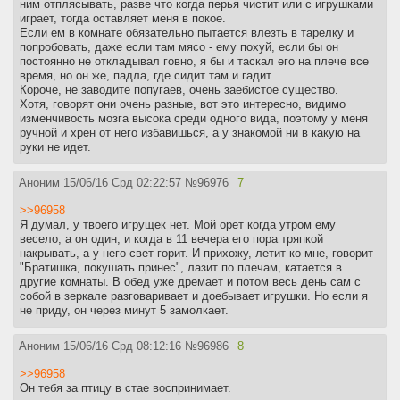
ним отплясывать, разве что когда перья чистит или с игрушками
играет, тогда оставляет меня в покое.
Если ем в комнате обязательно пытается влезть в тарелку и
попробовать, даже если там мясо - ему похуй, если бы он
постоянно не откладывал говно, я бы и таскал его на плече все
время, но он же, падла, где сидит там и гадит.
Короче, не заводите попугаев, очень заебистое существо.
Хотя, говорят они очень разные, вот это интересно, видимо
изменчивость мозга высока среди одного вида, поэтому у меня
ручной и хрен от него избавишься, а у знакомой ни в какую на
руки не идет.
Аноним
15/06/16 Срд 02:22:57
№
96976
7
>>96958
Я думал, у твоего игрущек нет. Мой орет когда утром ему
весело, а он один, и когда в 11 вечера его пора тряпкой
накрывать, а у него свет горит. И прихожу, летит ко мне, говорит
"Братишка, покушать принес", лазит по плечам, катается в
другие комнаты. В обед уже дремает и потом весь день сам с
собой в зеркале разговаривает и доебывает игрушки. Но если я
не приду, он через минут 5 замолкает.
Аноним
15/06/16 Срд 08:12:16
№
96986
8
>>96958
Он тебя за птицу в стае воспринимает.