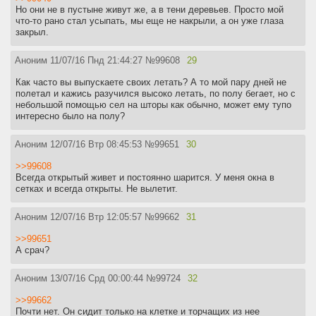
Но они не в пустыне живут же, а в тени деревьев. Просто мой
что-то рано стал усыпать, мы еще не накрыли, а он уже глаза
закрыл.
Аноним
11/07/16 Пнд 21:44:27
№
99608
29
Как часто вы выпускаете своих летать? А то мой пару дней не
полетал и кажись разучился высоко летать, по полу бегает, но с
небольшой помощью сел на шторы как обычно, может ему тупо
интересно было на полу?
Аноним
12/07/16 Втр 08:45:53
№
99651
30
>>99608
Всегда открытый живет и постоянно шарится. У меня окна в
сетках и всегда открыты. Не вылетит.
Аноним
12/07/16 Втр 12:05:57
№
99662
31
>>99651
А срач?
Аноним
13/07/16 Срд 00:00:44
№
99724
32
>>99662
Почти нет. Он сидит только на клетке и торчащих из нее