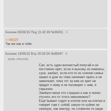
Аноним
06/06/16 Пнд 11:42:49
№
96451
3
>>96328
Так же как и тебя.
Аноним
14/06/16 Втр 20:04:04
№
96947
4
(632Кб, 1552x2325)
Сап, есть один волнистый попугай и он
постоянно орет, если я выхожу из комнаты,
сука, заебал, если кто-то из членов семьи
зашел в дом он тоже начинает орать и не
замолкает, пока тот за кем он орет не
придет к нему и не поговорит с ним, я
серьезно.
Заебало меня это страшно и как я понял
отучить его от этого невозможно?
Ещё бывает сидит в клетке или на клетке и
говорит сам с собой, какую-то хуйню не
связную, как мантру, он словечки то наши