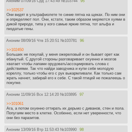
Аноним
07/09/16 Срд 17:43:49
№
103744
95
>>102537
Они видят в ультрафиолете те синие пятна на щеках. По ним они
и определяют пол. Они, кстати, таким образом меряются хуями в
дикой природе, типа у кого самые яркие пятна, тот альфа и
пиздатые гены.
Аноним
08/09/16 Чтв 15:20:51
№
103781
96
>>102450
Больших не покупай, у меня ожереловый и он бывает орет как
ебанутый. С другой стороны разговаривает охуенно и мозгов
хватает чтобы лапами орудовать\ассоциировать слова с
действиями. Так что найди заводчика и купи себе молодую
кореллу, только чтобы его с рук выкармливали. Как только сам
жрать начнет, забирай его к себе. С такой птицей не пожалеешь о
покупке.
Аноним
11/09/16 Вск 12:14:20
№
103895
97
>>101061
Ага, а потом охуенно оттирать их дерьмо с диванов, стен и пола.
Попугаям место в клетке. Особенно, если нет уверенности, что
они без паразитов.
Аноним
13/09/16 Втр 11:53:43
№
103990
98