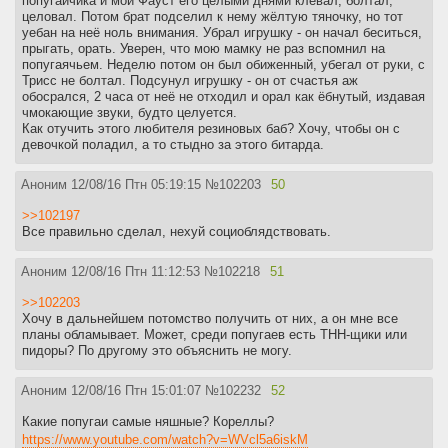
попугайчика и мой Фауст его целыми днями клевал, болтал,
целовал. Потом брат подселил к нему жёлтую тяночку, но тот
уебан на неё ноль внимания. Убрал игрушку - он начал беситься,
прыгать, орать. Уверен, что мою мамку не раз вспомнил на
попугаячьем. Неделю потом он был обиженный, убегал от руки, с
Трисс не болтал. Подсунул игрушку - он от счастья аж
обосрался, 2 часа от неё не отходил и орал как ёбнутый, издавая
чмокающие звуки, будто целуется.
Как отучить этого любителя резиновых баб? Хочу, чтобы он с
девочкой поладил, а то стыдно за этого битарда.
Аноним
12/08/16 Птн 05:19:15
№
102203
50
>>102197
Все правильно сделал, нехуй социоблядствовать.
Аноним
12/08/16 Птн 11:12:53
№
102218
51
>>102203
Хочу в дальнейшем потомство получить от них, а он мне все
планы обламывает. Может, среди попугаев есть ТНН-щики или
пидоры? По другому это объяснить не могу.
Аноним
12/08/16 Птн 15:01:07
№
102232
52
Какие попугаи самые няшные? Кореллы?
https://www.youtube.com/watch?v=WVcl5a6iskM