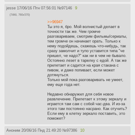
jesse
17/06/16 Птн 07:56:01
№
97146
9
(74Кб, 760x570)
>>96947
Ты это я, бро. Мой волнистый делает в
точности так же. Чем громче
разговариваем, смотрим фильмы/сериалы,
тем громче он начинает орать. Только к
нему подойдешь, скажешь что-нибудь, так
сразу замолчит и тупо уставится типа "че
пришел, че надо?" как ни в чем не бывало.
Остоянно лезет в тарелку с едой. А так же
прилетает и садится на края стакана с
пивом, и даже попивает, если может
дотянуться.
Только мой пока разговаривать не умеет,
ему еще года нет.
Недавно обнаружил для себя новое
развлечение. Прилетает к этому зеркалу и
играется там сам с собой час-два. И из-за
этого там постоянно насрано. Как отучить?
Если ему в клетку зеркало поставить, это
поможет?
Аноним
20/06/16 Пнд 21:49:20
№
97386
10