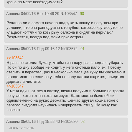
крана по мере необходимости?
Аноним
04/09/16 Вск 19:46:29
№
103547
90
Реально ли с самого начала подружить кошку с попугаем при
условии, что она равнодушна к голубям, которые круглосуточно
клацают когтями по козырьку балкона и сидят на перилах?
Разумеется, всегда под моим присмотром.
Аноним
05/09/16 Пнд 09:16:12
№
103572
91
>>103542
Я раньше стелил бумагу, чтобы типа пару раз в неделю убирать.
Но он по дну вообще не ходит, у него система палочек. Потому
стелить я перестал, раз в несколько месяцев кучу выбрасываю и
в воде мою. но если он у тебя по полу клетки шарится, придется
держать в чистоте.
>>103547
У меня один кот лез в клетку, пизды получил и больше не трогал
попугая, хотя тот на кота пикирует. Даже можно было обоих
одновлеменно на руках держать. Сейчас другая кошка тоже с
первого пиздюля научилась игнорировать птицу. Но кому как
повезет.
Аноним
05/09/16 Пнд 15:53:40
№
103620
92
(338Кб, 1215x2160)