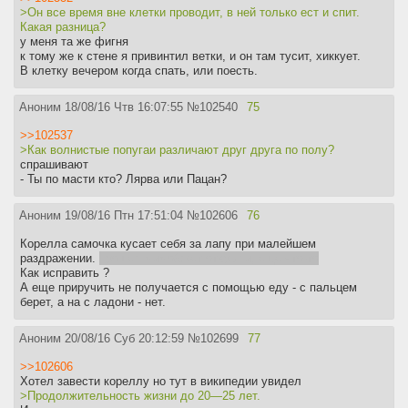
>Он все время вне клетки проводит, в ней только ест и спит.
Какая разница?
у меня та же фигня
к тому же к стене я привинтил ветки, и он там тусит, хиккует.
В клетку вечером когда спать, или поесть.
Аноним
18/08/16 Чтв 16:07:55
№
102540
75
>>102537
>Как волнистые попугаи различают друг друга по полу?
спрашивают
- Ты по масти кто? Лярва или Пацан?
Аноним
19/08/16 Птн 17:51:04
№
102606
76
Корелла самочка кусает себя за лапу при малейшем
раздражении.
прошел мимо/свет открыли, еще что-то
Как исправить ?
А еще приручить не получается с помощью еду - с пальцем
берет, а на с ладони - нет.
Аноним
20/08/16 Суб 20:12:59
№
102699
77
>>102606
Хотел завести кореллу но тут в википедии увидел
>Продолжительность жизни до 20—25 лет.