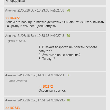
И передумал
Аноним
21/08/16 Вск 18:23:30
№
102738
78
>>102422
Зачем его вообще в клетке держать? Они любят из них вылизать
на крышу и там весь день сидеть.
Аноним
21/08/16 Вск 19:58:35
№
102743
79
(480Кб, 718x718)
1. В каком возрасте вы завели первого
попугая?
2. Это было ваше решение?
3. Тян/кун?
Аноним
24/08/16 Срд 14:30:54
№
102911
80
(138Кб, 1978x872)
>>102172
Охуенная ссылка.
Аноним
24/08/16 Срд 17:51:24
№
102935
81
>>102743