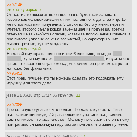
>>97146
>в клетку зеркало
От части это поможет но он всё равно будет там залипать,
говорю как человек живший с ним постоянно, с детства и до 16
лет с волнистыми попугаями, 3 штуки их было у меня, первый
улетел, второго съела кошка забежавшая из подъезда, третий
отъехал из-за какой-то болезни, кстати за исключением говенов и
ора питомец вполне себе не заебистый, но характеры у них
бывают разные, тут не угадаешь.
>в тарелку с едой
Не давай ему жрать солёное и тем более пиво, отъедет
если
переест
, купи ему мелок
или как он там называется
, и пускай его
грызёт, я своего иногда шоколадом кормил, он прям аж тащился,
но тоже, без фанатизма.
>>96451
Этот прав, лучшее что ты можешь сделать это подобрать ему
игрушку для этого дела.
jesse
21/06/16 Втр 17:17:36
№
97486
11
>>97386
Про соленую еду знаю, что нельзя. Не даю такую есть. Пиво
пьет самый минимум, 2-3 раза клювом сунется и все, видимо
сам понимает, что
хватит
лол. Мелок у него висит, но он к нему
притрагивался максимум пару раз за полгода, что живет у меня.
Аноним
23/06/16 Чтв 02:16:39
№
97626
12