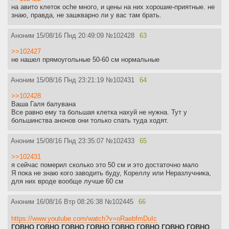
на авито клеток oche много, и цены на них хорошие-приятные. не
знаю, правда, не зашкварно ли у вас там брать.
Аноним
15/08/16 Пнд 20:49:09
№
102428
63
>>102427
не нашел прямоугольные 50-60 см нормальные
Аноним
15/08/16 Пнд 23:21:19
№
102431
64
>>102428
Ваша Галя балувана
Все равно ему та большая клетка нахуй не нужна. Тут у
большинства анонов они только спать туда ходят.
Аноним
15/08/16 Пнд 23:35:07
№
102433
65
>>102431
я сейчас померил сколько это 50 см и это достаточно мало
Я пока не знаю кого заводить буду, Кореллу или Неразлучника,
для них вроде вообще лучше 60 см
Аноним
16/08/16 Втр 08:26:38
№
102445
66
https://www.youtube.com/watch?v=oRaebfmDuIc
ГОВНО ГОВНО ГОВНО ГОВНО ГОВНО ГОВНО ГОВНО ГОВНО