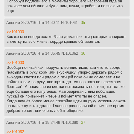
Попробуй подлови его в моменты хорошего настроения кгда он
поживее чем обычно и буд с ним, шуми, играйся, я не знаю что
еще.
Аноним
28/07/16 Чтв 14:30:11
№
101061
35
>>101000
Как же мне всегда жалко было домашних птиц которых запирают
в клетку на всю жизнь, сердце кровью обливается.
Аноним
28/07/16 Чтв 14:36:45
№
101062
36
>>101000
Вообще почитай как приручать волнистиков, там что то вроде
"насыпать в руку корм или вкусняшку, упорно держать рядом с
выходом клетки или рядом с птицей пока он не осмелеет и не
пойдет к вам на руку, повторять до тех пор пока не перестанет
бояться". А насильно из клетки вытаскивать не стоит, ты только
еще больше его напугаешь. Разговаривай с ним побольше,
пускай он привыкнет к тебе и поймёт что ты не опасен.
Когда начнёт более менее спокойно идти на руку можешь сажать
на плече ну и так далее. Главное разговаривай с ним все время
добрым тоном, они очень любят общение.
Аноним
28/07/16 Чтв 19:24:49
№
101080
37
>>101062