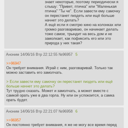
знает некоторые, поэтому периодически я
слышу: "Привет, птичка" или "Маленькая
птичка" "Ты че". Если завести ему самочку
он перестанет пиздеть или ещё больше
начнет это делать?
А ещё если я смотрю кино на колонках или
громко разговариваю, он начинает делать
тоже самое, трындит на весь дом и не
замолкает, как пофиксить его или это
природа у них такая?
Аноним
14/06/16 Втр 22:12:55
№
96957
5
>>96947
Он требует внимания. Играй с ним, разговаривай. Только так
можно заставить его замолчать.
> Если завести ему самочку он перестанет пиздеть или ещё
больше начнет это делать?
Тут трудно сказать. Может и замолчать, а может вместе с
самкой орать уже в два горла. Ну или он успокоится, а самка
орать будет.
Аноним
14/06/16 Втр 22:21:07
№
96958
6
>>96957
Он постоянно требует внимания, я же не могу все время перед