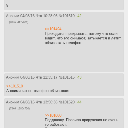
g
Аноним
04/08/16 Чтв 10:28:06
№
101510
42
(28Кб, 417x621)
>>101494
Приходится прикрывать, потому что если
видит, что его снимают, затыкается и летит
облизвыать телефон.
Аноним
04/08/16 Чтв 12:35:17
№
101515
43
>>101510
А сними как он телефон облизывает.
Аноним
04/08/16 Чтв 13:56:36
№
101520
44
(75Кб, 1280x720)
>>101080
Поддвачну. Правила приручения не очень-
то работают.