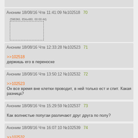
Аноним
18/08/16 Чтв 11:41:09
№
102518
70
(5963Кб, 854x480, 00:00:44)
Аноним
18/08/16 Чтв 12:33:28
№
102523
71
>>102518
держишь его в переноске
Аноним
18/08/16 Чтв 13:50:12
№
102532
72
>>102523
Он все время вне клетки проводит, в ней только ест и спит. Какая
разница?
Аноним
18/08/16 Чтв 15:29:59
№
102537
73
Как волнистые попугаи различают друг друга по полу?
Аноним
18/08/16 Чтв 16:07:10
№
102539
74
>>102532