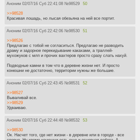
Аноним
02/07/16 Суб 22:41:08
№
98529
50
>>98528
Красивая лошадь, но лысая обезьяна на ней все портит.
Аноним
02/07/16 Суб 22:42:06
№
98530
51
>>98526
Предлагаю с тобой не согласиться. Предлагаю не разводить
драму и задорное перекидывание какахами, а траллей-
мухожуков с млп и прочих вахтеров просто сразу слать нахуй.
Подводные камни в том что в деревне жизни нет. И просто
конюшни не достаточно, территории нужны же большие.
Аноним
02/07/16 Суб 22:43:45
№
98531
52
>>98527
Вываливай все.
>>98529
Удваиваю.
Аноним
02/07/16 Суб 22:44:48
№
98532
53
>>98530
Ок. Насчет того, где нет жизни - в деревне или в городе - все
спорно. Ну кроме конюшни есть еще и основная работа. А