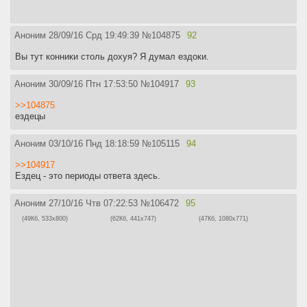
Аноним
28/09/16 Срд 19:49:39
№
104875
92
Вы тут конники столь дохуя? Я думал ездоки.
Аноним
30/09/16 Птн 17:53:50
№
104917
93
>>104875
ездецы
Аноним
03/10/16 Пнд 18:18:59
№
105115
94
>>104917
Ездец - это периоды ответа здесь.
Аноним
27/10/16 Чтв 07:22:53
№
106472
95
(49Кб, 533x800)
(62Кб, 441x747)
(47Кб, 1080x771)