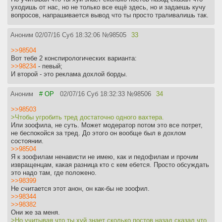
уходишь от нас, но не только все ещё здесь, но и задаешь кучу
вопросов, напрашивается вывод что ты просто траливалишь так.
Аноним
02/07/16 Суб 18:32:06
№
98505
33
>>98504
Вот тебе 2 конспирологических варианта:
>>98234
- певый;
И второй - это реклама дохлой борды.
Аноним
# OP
02/07/16 Суб 18:32:33
№
98506
34
>>98503
>Чтобы угробить тред достаточно одного вахтера.
Или зоофила, не суть. Может модератор потом это все потрет,
не беспокойся за тред. До этого он вообще был в дохлом
состоянии.
>>98504
Я к зоофилам ненависти не имею, как и педофилам и прочим
извращенцам, какая разница кто с кем ебется. Просто обсуждать
это надо там, где положено.
>>98399
Не считается этот анон, он как-бы не зоофил.
>>98344
>>98382
Они же за меня.
>Но учитывая что ты хуй знает сколько постов назад сказал что