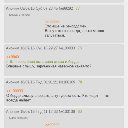
Аноним
09/07/16 Суб 07:23:45
№
99292
77
(199Кб, 874x700)
>>99280
Это еще не рекордсмен.
Вот у это го коня да, легко можно
запутаться.
Аноним
16/07/16 Суб 16:29:27
№
100033
78
>>98491
> Для зоофилов есть своя доска и борда.
Впервые слышу, зарубежная наверное какая-то?
Аноним
18/07/16 Пнд 01:01:21
№
100109
79
>>100033
О борде слышу впервые, а тут доска есть. Кто ищет — тот
всегда найдёт.
Аноним
18/07/16 Пнд 11:12:33
№
100138
80
(74Кб, 580x339)
>>99292