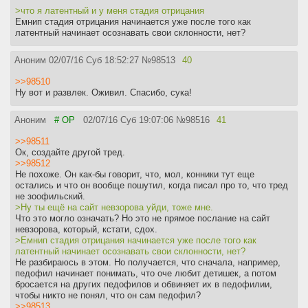
>что я латентный и у меня стадия отрицания
Емнип стадия отрицания начинается уже после того как
латентный начинает осознавать свои склонности, нет?
Аноним
02/07/16 Суб 18:52:27
№
98513
40
>>98510
Ну вот и развлек. Оживил. Спасибо, сука!
Аноним
# OP
02/07/16 Суб 19:07:06
№
98516
41
>>98511
Ок, создайте другой тред.
>>98512
Не похоже. Он как-бы говорит, что, мол, конники тут еще
остались и что он вообще пошутил, когда писал про то, что тред
не зоофильский.
>Ну ты ещё на сайт невзорова уйди, тоже мне.
Что это могло означать? Но это не прямое послание на сайт
невзорова, который, кстати, сдох.
>Емнип стадия отрицания начинается уже после того как
латентный начинает осознавать свои склонности, нет?
Не разбираюсь в этом. Но получается, что сначала, например,
педофил начинает понимать, что оче любит детишек, а потом
бросается на других педофилов и обвиняет их в педофилии,
чтобы никто не понял, что он сам педофил?
>>98513