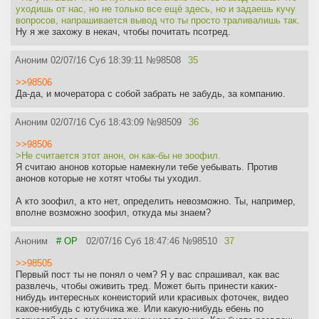
уходишь от нас, но не только все ещё здесь, но и задаешь кучу
вопросов, напрашивается вывод что ты просто траливалишь так.
Ну я же захожу в некач, чтобы почитать псотред.
Аноним
02/07/16 Суб 18:39:11
№
98508
35
>>98506
Да-да, и мочератора с собой забрать не забудь, за компанию.
Аноним
02/07/16 Суб 18:43:09
№
98509
36
>>98506
>Не считается этот анон, он как-бы не зоофил.
Я считаю анонов которые намекнули тебе уебывать. Против
анонов которые не хотят чтобы ты уходил.
А кто зоофил, а кто нет, определить невозможно. Ты, например,
вполне возможно зоофил, откуда мы знаем?
Аноним
# OP
02/07/16 Суб 18:47:46
№
98510
37
>>98505
Первый пост ты не понял о чем? Я у вас спрашивал, как вас
развлечь, чтобы оживить тред. Может быть принести каких-
нибудь интересных конеисторий или красивых фоточек, видео
какое-нибудь с ютубчика же. Или какую-нибудь ебень по