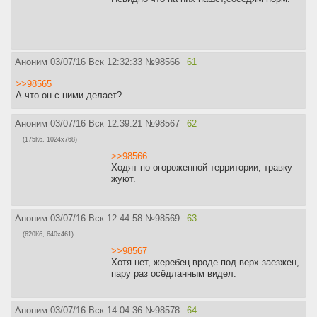
Аноним
03/07/16 Вск 12:32:33
№
98566
61
>>98565
А что он с ними делает?
Аноним
03/07/16 Вск 12:39:21
№
98567
62
(175Кб, 1024x768)
>>98566
Ходят по огороженной территории, травку
жуют.
Аноним
03/07/16 Вск 12:44:58
№
98569
63
(620Кб, 640x461)
>>98567
Хотя нет, жеребец вроде под верх заезжен,
пару раз осёдланным видел.
Аноним
03/07/16 Вск 14:04:36
№
98578
64