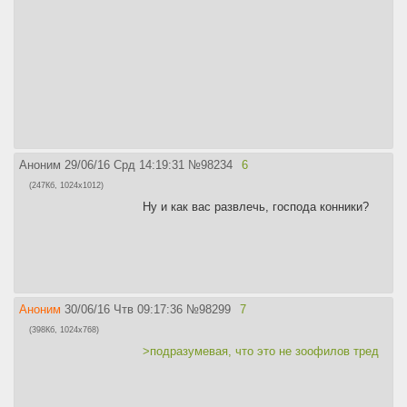
Аноним
29/06/16 Срд 14:19:31
№
98234
6
(247Кб, 1024x1012)
Ну и как вас развлечь, господа конники?
Аноним
30/06/16 Чтв 09:17:36
№
98299
7
(398Кб, 1024x768)
>подразумевая, что это не зоофилов тред