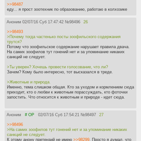
>>98487
еду... я прост зоотехник по образованию, работаю в колхозике
Аноним
02/07/16 Суб 17:47:42
№
98496
26
>>98493
>Почему тогда частенько посты зоофильского содержания
трутся?
Потому что зоофильское содержание нарушает правила двача.
На самих зоофилов тут гонений нет и за упоминание никаких
санкций не следует.
>Ты уверен? Хочешь провести голосование, что ли?
Зачем? Кому было интересно, тот высказался в треде.
>Животные и природа.
Именно, тема слишком общая. Кто за уходом и кормлением сюда
приходит, кто о любви к животным порассуждать, кто фоточки
запостить. Что относится к животным и природе - идет сюда.
Аноним
# OP
02/07/16 Суб 17:54:21
№
98497
27
>>98496
>На самих зоофилов тут гонений нет и за упоминание никаких
санкций не следует.
К этому анону претензий не имею
>>98299
. Просто я думал, что