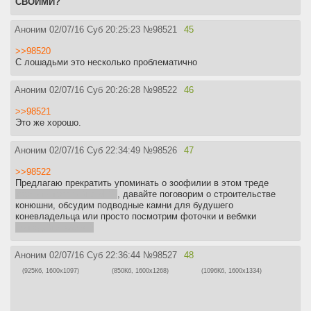
СВОИМИ?
Аноним
02/07/16 Суб 20:25:23
№
98521
45
>>98520
С лошадьми это несколько проблематично
Аноним
02/07/16 Суб 20:26:28
№
98522
46
>>98521
Это же хорошо.
Аноним
02/07/16 Суб 22:34:49
№
98526
47
>>98522
Предлагаю прекратить упоминать о зоофилии в этом треде
кормить троллей с МЛП
, давайте поговорим о строительстве
конюшни, обсудим подводные камни для будушего
коневладельца или просто посмотрим фоточки и вебмки
лошадей и кисок:3
Аноним
02/07/16 Суб 22:36:44
№
98527
48
(925Кб, 1600x1097)
(850Кб, 1600x1268)
(1096Кб, 1600x1334)