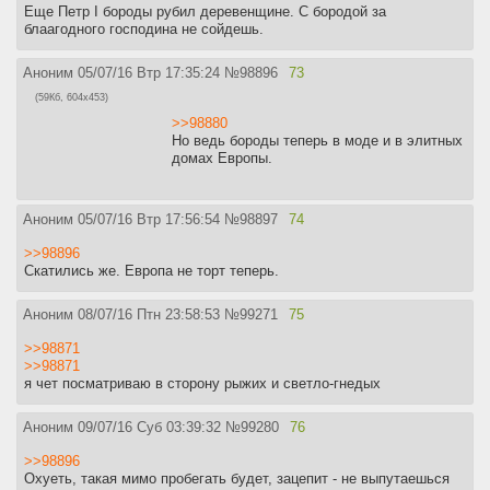
Еще Петр I бороды рубил деревенщине. С бородой за
блаагодного господина не сойдешь.
Аноним
05/07/16 Втр 17:35:24
№
98896
73
(59Кб, 604x453)
>>98880
Но ведь бороды теперь в моде и в элитных
домах Европы.
Аноним
05/07/16 Втр 17:56:54
№
98897
74
>>98896
Скатились же. Европа не торт теперь.
Аноним
08/07/16 Птн 23:58:53
№
99271
75
>>98871
>>98871
я чет посматриваю в сторону рыжих и светло-гнедых
Аноним
09/07/16 Суб 03:39:32
№
99280
76
>>98896
Охуеть, такая мимо пробегать будет, зацепит - не выпутаешься