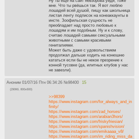
Ну ты ещё на сайт невзорова уйди, тоже
мне. Что ты рвёшься так. Я вот люблю
лошадей всей душой, пищу как школьница
листая ленту подписок на конеаккаунты в
инсте. Зоофильская сущность не
преобладает над просто любовью к
лошадям и им подобным. Ну и к слову,
считаю лошадей самыми сексуальными
животными с самыми красивыми
гениталиями.
Может быть даже с удовольствием
продолжал дальше ходить на конюшню
кататься если бы не некое презрение к
конной тусовке (да, илитных клубов у нас
не завезли).
Аноним
01/07/16 Птн 06:34:26
№
98400
15
(290Кб, 800x600)
>>98399
https://www.instagram.com/for_always_and_in
finity/
https://www.instagram.com/zad_horses/
https://www.instagram.com/arabian3hors/
https://www.instagram.com/friskyfriesian/
https://www.instagram.com/spanishvision/
https://www.instagram.com/emikaaaa_v8/
https://www.instagram.com/im_riding_miss_da