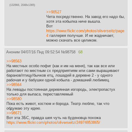
(1326Кб, 2048x1365)
>>98527
Чета посредственно. На завод его надо бы,
хотя эта кобылка ниче вышла.
Вот
https://www.flickr.com/photos/oliverseitz/page
4
галлерея получше. И не жадничает,
можно скачать все целиком.
Аноним
04/07/16 Пнд 09:52:54
№
98758
68
>>98563
На местных особо пофиг (как и им на меня), так как все или
работают по местным сх предприятиям или сами выращивают
баранов/птицу/бычков етц, лошадей в деревне 2 - у одного
рабочая и у бабушки одной кобыла - домашний любимец.
>>98564
На левады постоянная деревянная изгородь, электропастух
только для выпаса, переставляемый
>>98580
Пока есть живот, костюм и борода. Театр люблю, так что
обдумаю эту идею.
>>98671
Вот эта ЗБС, правда шея чуть на буденовца похожа
https://www.flickr.com/photos/oliverseitz/24974853865/