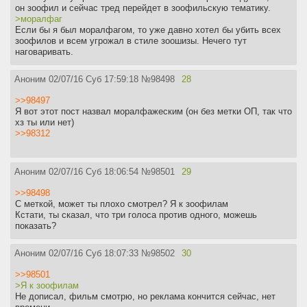
он зоофил и сейчас тред перейдет в зоофильскую тематику.
>моралфаг
Если бы я был моралфагом, то уже давно хотел бы убить всех
зоофилов и всем угрожал в стиле зоошизы. Нечего тут
наговаривать.
Аноним
02/07/16 Суб 17:59:18
№
98498
28
>>98497
Я вот этот пост назвал моралфажеским (он без метки ОП, так что
хз ты или нет)
>>98312
Аноним
02/07/16 Суб 18:06:54
№
98501
29
>>98498
С меткой, может ты плохо смотрел? Я к зоофилам
Кстати, ты сказал, что три голоса против одного, можешь
показать?
Аноним
02/07/16 Суб 18:07:33
№
98502
30
>>98501
>Я к зоофилам
Не дописал, фильм смотрю, но реклама кончится сейчас, нет