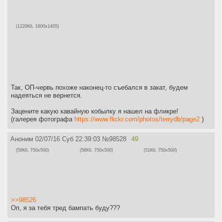
(1220Кб, 1600x1405)
Так, ОП-червь похоже наконец-то съебался в закат, будем
надеяться не вернется.
Зацените какую кавайную кобылку я нашел на фликре!
(галерея фотографа
https://www.flickr.com/photos/terrydb/page2
)
Аноним
02/07/16 Суб 22:39:03
№
98528
49
(59Кб, 750x500)
(56Кб, 750x500)
(51Кб, 750x500)
>>98526
Оп, я за тебя тред бампать буду???