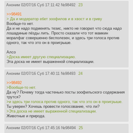
Аноним
02/07/16 Суб 17:11:42
№
98492
23
>>98491
> Да и модератор ебет зоофилов и в хвост и в гриву
Вообще-то нет.
Да и не надо подменять тезис, никто не говорил что сюда надо
лошадиные пёзды лить. Просто сказали что тот мамкин
моралфаг совершенно бесполезен, и здесь три голоса против
одного, так что это он в проигрыше.
Алсо
>Доска имеет другую специализацию.
Эта доска не имеет выраженной специализации.
Аноним
02/07/16 Суб 17:40:11
№
98493
24
>>98492
>Вообще-то нет.
Да ну? Почему тогда частенько посты зоофильского содержания
трутся?
>и здесь три голоса против одного, так что это он в проигрыше.
Ты уверен? Хочешь провести голосование, что ли?
>Эта доска не имеет выраженной специализации.
Животные и природа.
Аноним
02/07/16 Суб 17:45:16
№
98494
25