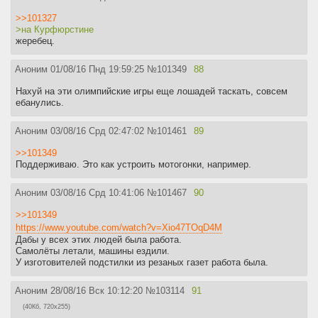
>>101327
>на Курфюрстине
жеребец.
Аноним
01/08/16 Пнд 19:59:25
№
101349
88
Нахуй на эти олимпийские игры еще лошадей таскать, совсем
ебанулись.
Аноним
03/08/16 Срд 02:47:02
№
101461
89
>>101349
Поддерживаю. Это как устроить мотогонки, например.
Аноним
03/08/16 Срд 10:41:06
№
101467
90
>>101349
https://www.youtube.com/watch?v=Xio47TOqD4M
Дабы у всех этих людей была работа.
Самолёты летали, машины ездили.
У изготовителей подстилки из резаных газет работа была.
Аноним
28/08/16 Вск 10:12:20
№
103114
91
(40Кб, 720x255)