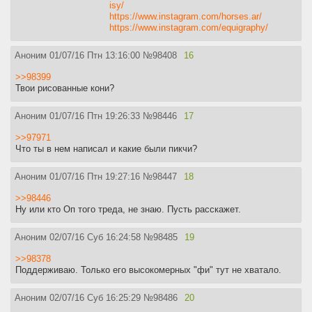
isy/
https://www.instagram.com/horses.ar/
https://www.instagram.com/equigraphy/
Аноним
01/07/16 Птн 13:16:00
№
98408
16
>>98399
Твои рисованные кони?
Аноним
01/07/16 Птн 19:26:33
№
98446
17
>>97971
Что ты в нем написал и какие были пикчи?
Аноним
01/07/16 Птн 19:27:16
№
98447
18
>>98446
Ну или кто Оп того треда, не знаю. Пусть расскажет.
Аноним
02/07/16 Суб 16:24:58
№
98485
19
>>98378
Поддерживаю. Только его высокомерных "фи" тут не хватало.
Аноним
02/07/16 Суб 16:25:29
№
98486
20