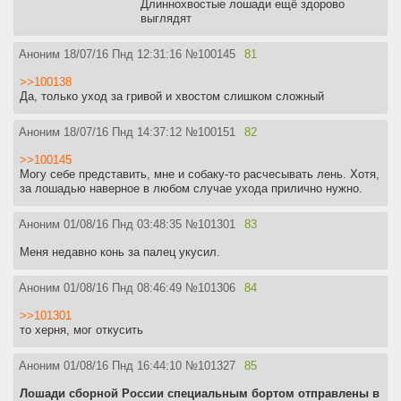
Длиннохвостые лошади ещё здорово
выглядят
Аноним
18/07/16 Пнд 12:31:16
№
100145
81
>>100138
Да, только уход за гривой и хвостом слишком сложный
Аноним
18/07/16 Пнд 14:37:12
№
100151
82
>>100145
Могу себе представить, мне и собаку-то расчесывать лень. Хотя,
за лошадью наверное в любом случае ухода прилично нужно.
Аноним
01/08/16 Пнд 03:48:35
№
101301
83
Меня недавно конь за палец укусил.
Аноним
01/08/16 Пнд 08:46:49
№
101306
84
>>101301
то херня, мог откусить
Аноним
01/08/16 Пнд 16:44:10
№
101327
85
Лошади сборной России специальным бортом отправлены в