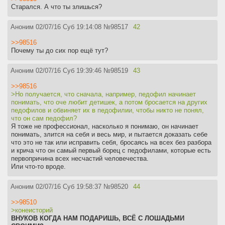
Старался. А что ты злишься?
Аноним
02/07/16 Суб 19:14:08
№
98517
42
>>98516
Почему ты до сих пор ещё тут?
Аноним
02/07/16 Суб 19:39:46
№
98519
43
>>98516
>Но получается, что сначала, например, педофил начинает
понимать, что оче любит детишек, а потом бросается на других
педофилов и обвиняет их в педофилии, чтобы никто не понял,
что он сам педофил?
Я тоже не профессионал, насколько я понимаю, он начинает
понимать, злится на себя и весь мир, и пытается доказать себе
что это не так или исправить себя, бросаясь на всех без разбора
и крича что он самый первый борец с педофилами, которые есть
первопричина всех несчастий человечества.
Или что-то вроде.
Аноним
02/07/16 Суб 19:58:37
№
98520
44
>>98510
>конеисторий
ВНУКОВ КОГДА НАМ ПОДАРИШЬ, ВСЁ С ЛОШАДЬМИ