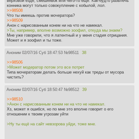
верховой езде, смешнявок или чего-то еще. Как-будто развлечь
конника могут только совокупление с кобылой, лол.
>>98508
Что ты имеешь против мочератора?
>>98509
Анон с нарисованным конем ни на что не намекал.
>Ты, например, вполне возможно зоофил, откуда мы знаем?
Мне уже говорили, что я латентный и у меня стадия отрицания.
Может и я зоофил и ты тоже.
Аноним
02/07/16 Суб 18:47:53
№
98511
38
>>98506
>Может модератор потом это все потрет
Типа мочераторам делать больше нехуй как треды от мусора
чистить?
Аноним
02/07/16 Суб 18:50:47
№
98512
39
>>98510
>Анон с нарисованным конем ни на что не намекал.
Хз, может я ошибся, но по мне это вполне говорит о его
отношении к твоим угрозам уйти
>Ну ты ещё на сайт невзорова уйди, тоже мне.