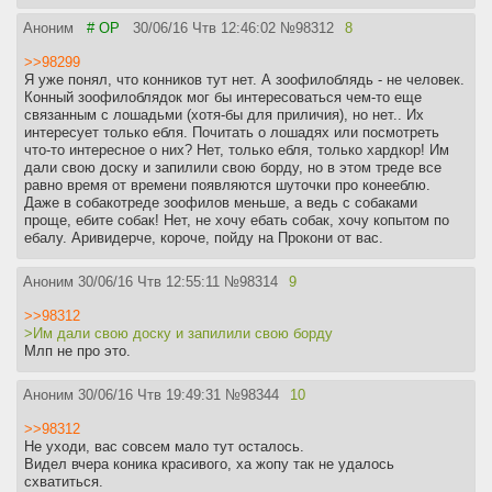
Аноним
# OP
30/06/16 Чтв 12:46:02
№
98312
8
>>98299
Я уже понял, что конников тут нет. А зоофилоблядь - не человек.
Конный зоофилоблядок мог бы интересоваться чем-то еще
связанным с лошадьми (хотя-бы для приличия), но нет.. Их
интересует только ебля. Почитать о лошадях или посмотреть
что-то интересное о них? Нет, только ебля, только хардкор! Им
дали свою доску и запилили свою борду, но в этом треде все
равно время от времени появляются шуточки про конееблю.
Даже в собакотреде зоофилов меньше, а ведь с собаками
проще, ебите собак! Нет, не хочу ебать собак, хочу копытом по
ебалу. Аривидерче, короче, пойду на Прокони от вас.
Аноним
30/06/16 Чтв 12:55:11
№
98314
9
>>98312
>Им дали свою доску и запилили свою борду
Млп не про это.
Аноним
30/06/16 Чтв 19:49:31
№
98344
10
>>98312
Не уходи, вас совсем мало тут осталось.
Видел вчера коника красивого, ха жопу так не удалось
схватиться.