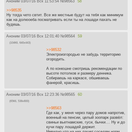
Аноним
03/07/16 Вск 11:53:54
№
98563
58
>>98535
Ну тогда чето свтит. Все же местные будут на тебя как минимум
как на долюоеба посматривать если ты на лошади пахать не
будешь.
Аноним
03/07/16 Вск 12:01:40
№
98564
59
(104Кб, 640x443)
>>98532
Электроизгородью не забудь территорию
огородить.
А по конюшне смотришь рекомендации по
высоте потолков и размеру денника.
Собираешь на каркасе, обшиваешь
фанерой, красишь.
Аноним
03/07/16 Вск 12:23:36
№
98565
60
(65Кб, 538x800)
>>98563
Где как, у меня через пару домов напротив,
военный на пенсии, целый зоопарк развёл:
свиньи вьетнамские, гуси, бычки.... Ну и до
кучи пару лошадей держит.
Невидно что на них пашет,соседям норм.