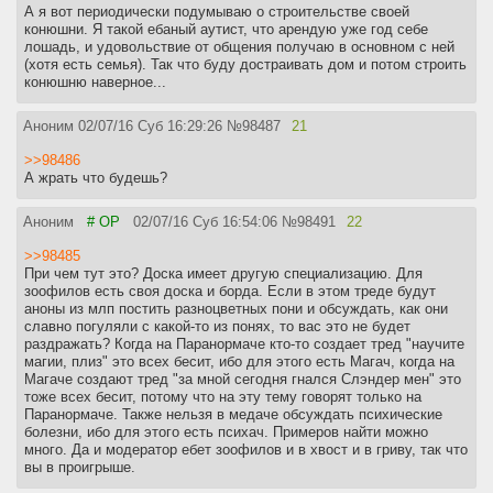
А я вот периодически подумываю о строительстве своей
конюшни. Я такой ебаный аутист, что арендую уже год себе
лошадь, и удовольствие от общения получаю в основном с ней
(хотя есть семья). Так что буду достраивать дом и потом строить
конюшню наверное...
Аноним
02/07/16 Суб 16:29:26
№
98487
21
>>98486
А жрать что будешь?
Аноним
# OP
02/07/16 Суб 16:54:06
№
98491
22
>>98485
При чем тут это? Доска имеет другую специализацию. Для
зоофилов есть своя доска и борда. Если в этом треде будут
аноны из млп постить разноцветных пони и обсуждать, как они
славно погуляли с какой-то из понях, то вас это не будет
раздражать? Когда на Паранормаче кто-то создает тред "научите
магии, плиз" это всех бесит, ибо для этого есть Магач, когда на
Магаче создают тред "за мной сегодня гнался Слэндер мен" это
тоже всех бесит, потому что на эту тему говорят только на
Паранормаче. Также нельзя в медаче обсуждать психические
болезни, ибо для этого есть психач. Примеров найти можно
много. Да и модератор ебет зоофилов и в хвост и в гриву, так что
вы в проигрыше.