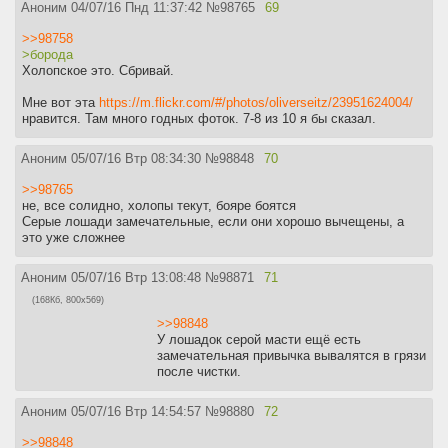
Аноним
04/07/16 Пнд 11:37:42
№
98765
69
>>98758
>борода
Холопское это. Сбривай.
Мне вот эта
https://m.flickr.com/#/photos/oliverseitz/23951624004/
нравится. Там много годных фоток. 7-8 из 10 я бы сказал.
Аноним
05/07/16 Втр 08:34:30
№
98848
70
>>98765
не, все солидно, холопы текут, бояре боятся
Серые лошади замечательные, если они хорошо вычещены, а
это уже сложнее
Аноним
05/07/16 Втр 13:08:48
№
98871
71
(168Кб, 800x569)
>>98848
У лошадок серой масти ещё есть
замечательная привычка вывалятся в грязи
после чистки.
Аноним
05/07/16 Втр 14:54:57
№
98880
72
>>98848