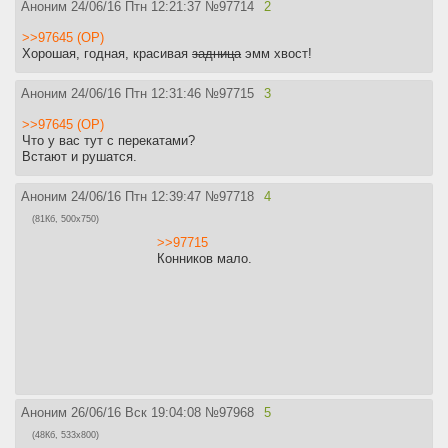
Аноним
24/06/16 Птн 12:21:37
№
97714
2
>>97645 (OP)
Хорошая, годная, красивая
задница
эмм хвост!
Аноним
24/06/16 Птн 12:31:46
№
97715
3
>>97645 (OP)
Что у вас тут с перекатами?
Встают и рушатся.
Аноним
24/06/16 Птн 12:39:47
№
97718
4
(81Кб, 500x750)
>>97715
Конников мало.
Аноним
26/06/16 Вск 19:04:08
№
97968
5
(48Кб, 533x800)