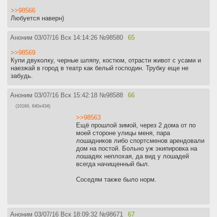
>>98566
Любуется наверн)
Аноним
03/07/16 Вск 14:14:26
№
98580
65
>>98569
Купи двуколку, черные шляпу, костюм, отрасти живот с усами и
наезжай в город в театр как белый господин. Трубку еще не
забудь.
Аноним
03/07/16 Вск 15:42:18
№
98588
66
(101Кб, 640x434)
>>98563
Ещё прошлой зимой, через 2 дома от по
моей стороне улицы меня, пара
лошадников либо спортсменов арендовали
дом на постой. Больно уж экипировка на
лошадях неплохая, да вид у лошадей
всегда начищенный был.
Соседям также было норм.
Аноним
03/07/16 Вск 18:09:32
№
98671
67