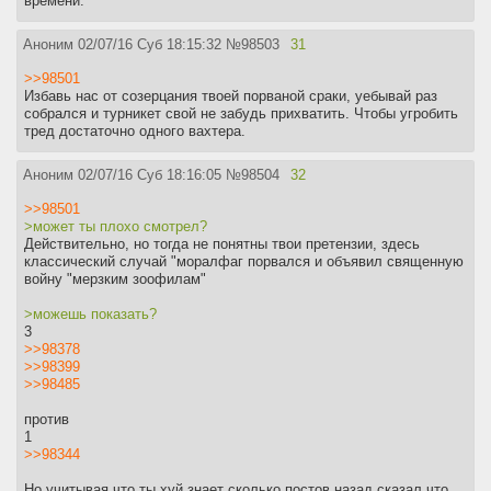
времени.
Аноним
02/07/16 Суб 18:15:32
№
98503
31
>>98501
Избавь нас от созерцания твоей порваной сраки, уебывай раз
собрался и турникет свой не забудь прихватить. Чтобы угробить
тред достаточно одного вахтера.
Аноним
02/07/16 Суб 18:16:05
№
98504
32
>>98501
>может ты плохо смотрел?
Действительно, но тогда не понятны твои претензии, здесь
классический случай "моралфаг порвался и объявил священную
войну "мерзким зоофилам"
>можешь показать?
3
>>98378
>>98399
>>98485
против
1
>>98344
Но учитывая что ты хуй знает сколько постов назад сказал что