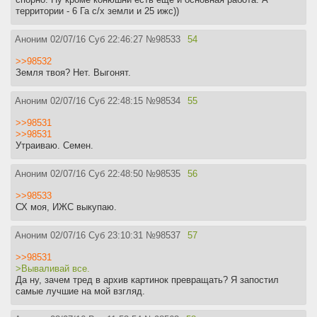
территории - 6 Га с/х земли и 25 ижс))
Аноним
02/07/16 Суб 22:46:27
№
98533
54
>>98532
Земля твоя? Нет. Выгонят.
Аноним
02/07/16 Суб 22:48:15
№
98534
55
>>98531
>>98531
Утраиваю. Семен.
Аноним
02/07/16 Суб 22:48:50
№
98535
56
>>98533
СХ моя, ИЖС выкупаю.
Аноним
02/07/16 Суб 23:10:31
№
98537
57
>>98531
>Вываливай все.
Да ну, зачем тред в архив картинок превращать? Я запостил
самые лучшие на мой взгляд.