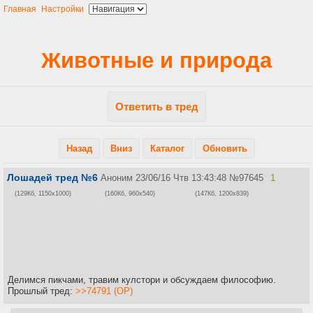
Главная
Настройки
Животные и природа
Ответить в тред
Назад
Вниз
Каталог
Обновить
Лошадей тред №6
Аноним
23/06/16 Чтв 13:43:48
№
97645
1
(129Кб, 1150x1000)
(160Кб, 960x540)
(147Кб, 1200x839)
Делимся пикчами, травим кулстори и обсуждаем философию.
Прошлый тред:
>>74791 (OP)