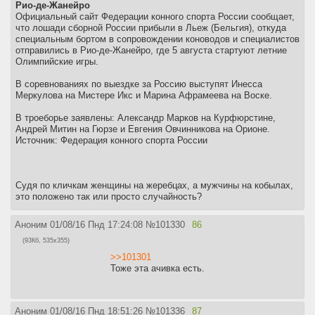
Рио-де-Жанейро
Официальный сайт Федерации конного спорта России сообщает,
что лошади сборной России прибыли в Льеж (Бельгия), откуда
специальным бортом в сопровождении коноводов и специалистов
отправились в Рио-де-Жанейро, где 5 августа стартуют летние
Олимпийские игры.
В соревнованиях по выездке за Россию выступят Инесса
Меркулова на Мистере Икс и Марина Афрамеева на Воске.
В троеборье заявлены: Александр Марков на Курфюрстине,
Андрей Митин на Гюрзе и Евгения Овчинникова на Орионе.
Источник: Федерация конного спорта России
Судя по кличкам женщины на жеребцах, а мужчины на кобылах,
это положено так или просто случайность?
Аноним
01/08/16 Пнд 17:24:08
№
101330
86
(93Кб, 535x355)
>>101301
Тоже эта ачивка есть.
Аноним
01/08/16 Пнд 18:51:26
№
101336
87