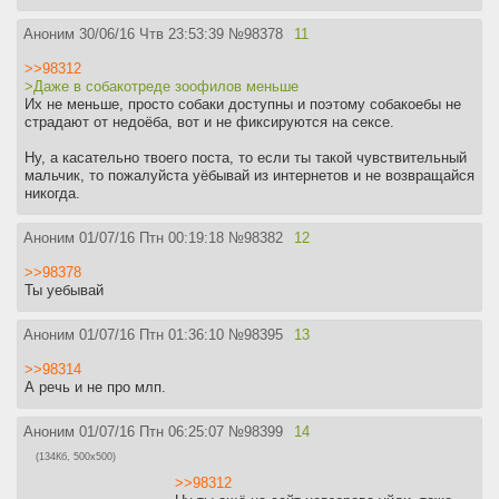
Аноним
30/06/16 Чтв 23:53:39
№
98378
11
>>98312
>Даже в собакотреде зоофилов меньше
Их не меньше, просто собаки доступны и поэтому собакоебы не
страдают от недоёба, вот и не фиксируются на сексе.
Ну, а касательно твоего поста, то если ты такой чувствительный
мальчик, то пожалуйста уёбывай из интернетов и не возвращайся
никогда.
Аноним
01/07/16 Птн 00:19:18
№
98382
12
>>98378
Ты уебывай
Аноним
01/07/16 Птн 01:36:10
№
98395
13
>>98314
А речь и не про млп.
Аноним
01/07/16 Птн 06:25:07
№
98399
14
(134Кб, 500x500)
>>98312