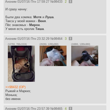
Аноним
01/07/16 Птн 17:59:27
№
98433
2
И сразу начну:
Были два хомяка:
Мотя
и
Луша
.
Такса у моей мамки -
Веня
.
Пёс знакомых -
Мирон
.
У меня есть кролик
Тиша
.
Аноним
01/07/16 Птн 23:32:29
№
98464
3
(127Кб, 768x1024)
(262Кб, 1280x960)
(248Кб, 1280x960)
>>98432 (OP)
Рыжий и Маркиз;
Монька;
без имени.
Аноним
01/07/16 Птн 23:57:39
№
98465
4