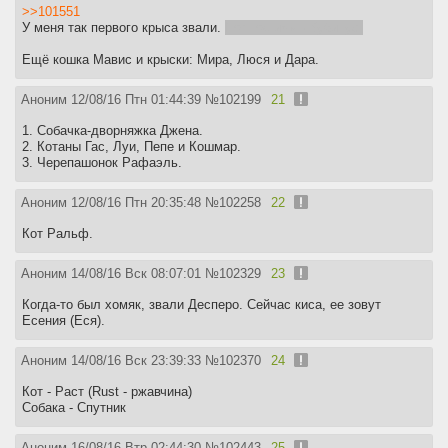
>>101551
У меня так первого крыса звали.
Полное имя - Кубинус.
Ещё кошка Мавис и крыски: Мира, Люся и Дара.
Аноним
12/08/16 Птн 01:44:39
№
102199
21
1. Собачка-дворняжка Джена.
2. Котаны Гас, Луи, Пепе и Кошмар.
3. Черепашонок Рафаэль.
Аноним
12/08/16 Птн 20:35:48
№
102258
22
Кот Ральф.
Аноним
14/08/16 Вск 08:07:01
№
102329
23
Когда-то был хомяк, звали Десперо. Сейчас киса, ее зовут
Есения (Еся).
Аноним
14/08/16 Вск 23:39:33
№
102370
24
Кот - Раст (Rust - ржавчина)
Собака - Спутник
Аноним
16/08/16 Втр 02:44:30
№
102443
25