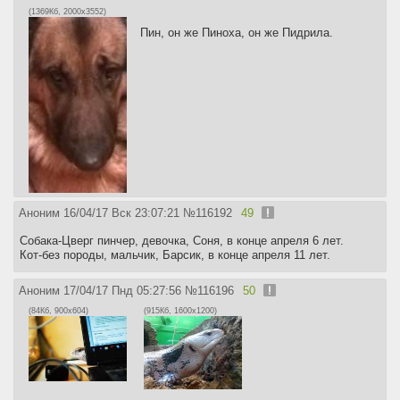
(1369Кб, 2000x3552)
Пин, он же Пиноха, он же Пидрила.
Аноним
16/04/17 Вск 23:07:21
№
116192
49
Собака-Цверг пинчер, девочка, Соня, в конце апреля 6 лет.
Кот-без породы, мальчик, Барсик, в конце апреля 11 лет.
Аноним
17/04/17 Пнд 05:27:56
№
116196
50
(84Кб, 900x604)
(915Кб, 1600x1200)