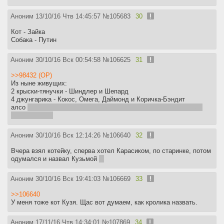
Аноним
13/10/16 Чтв 14:45:57
№
105683
30
Кот - Зайка
Собака - Путин
Аноним
30/10/16 Вск 00:54:58
№
106625
31
>>98432 (OP)
Из ныне живущих:
2 крыски-тянучки - Шиндлер и Шепард
4 джунгарика - Кокос, Омега, Даймонд и Коричка-Бэндит
алсо
у Корички и Даймонда детишки 5шт недавно вылупились
пока нонеймы
Аноним
30/10/16 Вск 12:14:26
№
106640
32
Вчера взял котейку, сперва хотел Карасиком, по старинке, потом
одумался и назвал Кузьмой
:з
Аноним
30/10/16 Вск 19:41:03
№
106669
33
>>106640
У меня тоже кот Кузя. Щас вот думаем, как кролика назвать.
Аноним
17/11/16 Чтв 14:34:01
№
107869
34