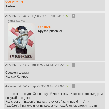
>>98432 (OP)
Тюбик
Аноним
17/04/17 Пнд 05:30:15
№
116197
51
(201Кб, 600x818)
>>110246
Крутая рисовка!
Аноним
15/09/17 Птн 16:55:14
№
123522
52
Собакен Шелли
Крысик Оливер
Аноним
19/09/17 Втр 22:36:39
№
123892
53
Чот горю с треда. Хз почему. У меня живут 4 крысы, кот-пидор, и
попугай - гондон.
Крыс зовут "пидор", "на жрать сука", "заткнись блять", и
"заебал". Причем, я их путаю, а им похуй, отзываются на эти