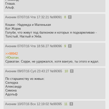
Глаша.
Альф.
Аноним
07/07/16 Чтв 17:32:21
№
99091
8
Кошки - Надежда и Маленькая
Кот Жорик
Голуби, что живут под балконом и которых я подкармливаю -
Толстый, Наглый и Уеба.
Аноним
07/07/16 Чтв 18:56:27
№
99096
9
>>98942
>Юкатан.
Сракатан. Сорри, не удержался, хотя вангую, ты этого и ждал.
Аноним
09/07/16 Суб 23:43:27
№
99365
10
По старшинству из живых:
Селедка
Александр
Симона
Адольф
Аноним
10/07/16 Вск 12:19:02
№
99395
11