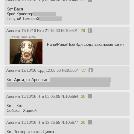
Кот Вася
Краб Крабстер
Покинул нас
Попугай Тимофей
Покинул нас
Аноним
11/10/16 Втр 21:15:30
№
105601
26
(1224Кб, 3264x2448)
Рапи/Рапа/Псё/Иди сюда закатывается итт
Аноним
12/10/16 Срд 12:05:53
№
105634
27
Кот
Арни
, от Арнольд.
В год его рождения губернатором
Калифорнии стал Шварцнегер.
Да ему уже почти 14 лет.
Аноним
13/10/16 Чтв 03:05:05
№
105664
28
Кот - Кот
Собака - Харлей
Аноним
13/10/16 Чтв 12:26:55
№
105677
29
Кот Тензор и кошка Циска