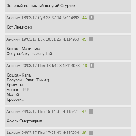
Зеленый волнистый попугай Огурчик
Аноним
18/03/17 Суб 23:37:14
№
114893
44
Кот Люцифер
Аноним
19/03/17 Вск 18:51:25
№
114950
45
Кошка - Матильда
Хочу собаку. Назову Гай.
Аноним
20/03/17 Пнд 16:54:23
№
114978
46
Кошка - Капа
Попугай - Ричи (Ричик)
Крысяты:
Афоня - RIP
Малой
Креветка
Аноним
24/03/17 Птн 15:14:31
№
115221
47
Хомяк Смертокрыл
Аноним
24/03/17 Птн 17:21:46
№
115224
48