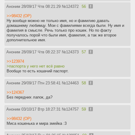
Аноним
28/09/17 Чтв 08:21:29
№
124372
56
>>98432 (OP)
Ну вообще можно не только имя, но и фамилию давать
домашнему любимцу. Мои с фамилиями всегда были. Ну имя и
фамилия в смысле. Речь только про кошек. Но по факту
получалось порой что были имя, фамилия, а так же второе
дополнительное имя.
Аноним
28/09/17 Чтв 08:22:37
№
124373
57
>>123974
>паспорта у него нет всё равно
Вообще то есть кошачий паспорт.
Аноним
29/09/17 Птн 23:58:41
№
124463
58
>>124367
Без передних лапок, да?
Аноним
03/10/17 Втр 18:27:31
№
124757
59
>>98432 (OP)
Миса кошенька и мира змейка :3