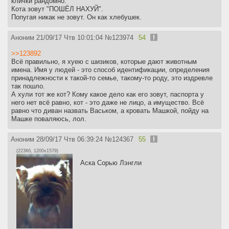
клички рандомно.
Кота зовут "ПОШЁЛ НАХУЙ".
Попугая никак не зовут. Он как хлебушек.
Аноним
21/09/17 Чтв 10:01:04
№
123974
54
>>123892
Всё правильно, я хуею с шизиков, которые дают животным
имена. Имя у людей - это способ идентификации, определения
принадлежности к такой-то семье, такому-то роду, это издревле
так пошло.
А хули тот же кот? Кому какое дело как его зовут, паспорта у
него нет всё равно, кот - это даже не лицо, а имущество. Всё
равно что диван назвать Васьком, а кровать Машкой, пойду на
Машке поваляюсь, лол.
Аноним
28/09/17 Чтв 06:39:24
№
124367
55
(223Кб, 1200x1579)
Аска Сорью Лэнгли