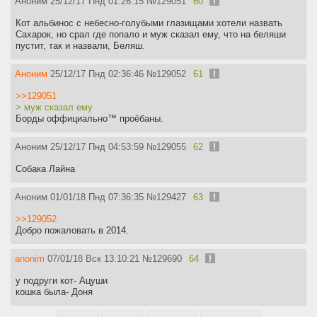
Аноним
25/12/17 Пнд 01:26:15
№
129051
60
Кот альбинос с небесно-голубыми глазищами хотели назвать
Сахарок, но срал где попало и муж сказал ему, что на беляши
пустит, так и назвали, Беляш.
Аноним
25/12/17 Пнд 02:36:46
№
129052
61
>>129051
> муж сказал ему
Борды оффициально™ проёбаны.
Аноним
25/12/17 Пнд 04:53:59
№
129055
62
Собака Лайна
Аноним
01/01/18 Пнд 07:36:35
№
129427
63
>>129052
Добро пожаловать в 2014.
anonim
07/01/18 Вск 13:10:21
№
129690
64
у подруги кот- Ацуши
кошка была- Доня