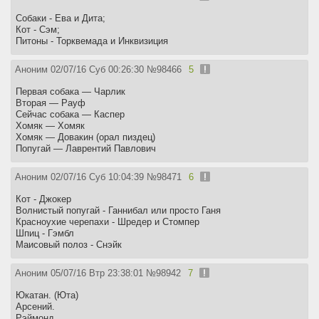
Собаки - Ева и Дита;
Кот - Сэм;
Питоны - Торквемада и Инквизиция
Аноним
02/07/16 Суб 00:26:30
№
98466
5
Первая собака — Чарлик
Вторая — Рауф
Сейчас собака — Каспер
Хомяк — Хомяк
Хомяк — Довакин (орал пиздец)
Попугай — Лаврентий Павлович
Аноним
02/07/16 Суб 10:04:39
№
98471
6
Кот - Джокер
Волнистый попугай - Ганнибал или просто Ганя
Красноухие черепахи - Шредер и Стомпер
Шпиц - Гэмбл
Маисовый полоз - Снэйк
Аноним
05/07/16 Втр 23:38:01
№
98942
7
Юкатан. (Юта)
Арсений.
Рэймонд.