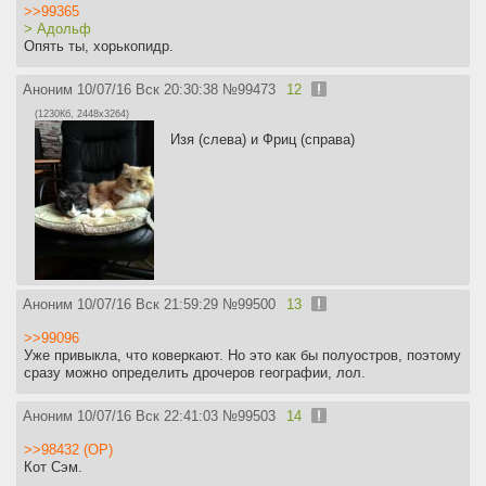
>>99365
> Адольф
Опять ты, хорькопидр.
Аноним
10/07/16 Вск 20:30:38
№
99473
12
(1230Кб, 2448x3264)
Изя (слева) и Фриц (справа)
Аноним
10/07/16 Вск 21:59:29
№
99500
13
>>99096
Уже привыкла, что коверкают. Но это как бы полуостров, поэтому
сразу можно определить дрочеров географии, лол.
Аноним
10/07/16 Вск 22:41:03
№
99503
14
>>98432 (OP)
Кот Сэм.