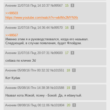
Аноним
11/07/16 Пнд 14:10:37
№
99567
15
>>99503
https://www.youtube.com/watch?v=wbIMx2MYNXk
Аноним
11/07/16 Пнд 14:36:44
№
99570
16
>>99567
Именно этим я и руководствовался, когда его называл.
Следующий, в случае появления, будет Флойдом.
Аноним
11/07/16 Пнд 20:07:31
№
99600
17
собака по кличке
Эй
Аноним
05/08/16 Птн 00:32:32
№
101551
18
Кот Кубик
Аноним
05/08/16 Птн 14:38:38
№
101588
19
Назвал кота Жокой, псину - Бокой. Да, я ебанутый.
Аноним
08/08/16 Пнд 00:11:06
№
101804
20