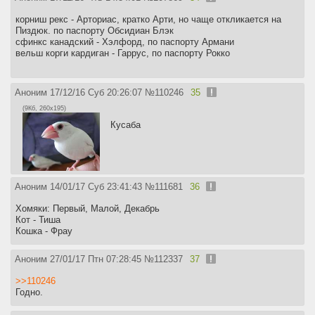
корниш рекс - Арториас, кратко Арти, но чаще откликается на
Пиздюк. по паспорту Обсидиан Блэк
сфинкс канадский - Хэлфорд, по паспорту Армани
вельш корги кардиган - Гаррус, по паспорту Рокко
Аноним
17/12/16 Суб 20:26:07
№
110246
35
(9Кб, 260x195)
Кусаба
Аноним
14/01/17 Суб 23:41:43
№
111681
36
Хомяки: Первый, Малой, Декабрь
Кот - Тиша
Кошка - Фрау
Аноним
27/01/17 Птн 07:28:45
№
112337
37
>>110246
Годно.