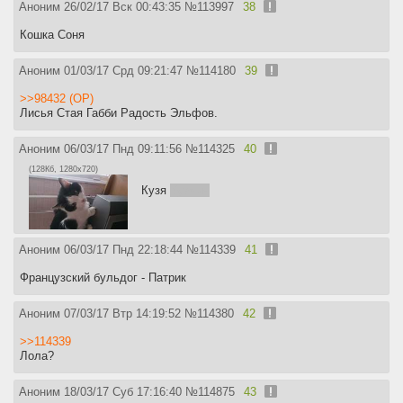
Аноним
26/02/17 Вск 00:43:35
№
113997
38
Кошка Соня
Аноним
01/03/17 Срд 09:21:47
№
114180
39
>>98432 (OP)
Лисья Стая Габби Радость Эльфов.
Аноним
06/03/17 Пнд 09:11:56
№
114325
40
(128Кб, 1280x720)
Кузя
Кузмич
Аноним
06/03/17 Пнд 22:18:44
№
114339
41
Французский бульдог - Патрик
Аноним
07/03/17 Втр 14:19:52
№
114380
42
>>114339
Лола?
Аноним
18/03/17 Суб 17:16:40
№
114875
43