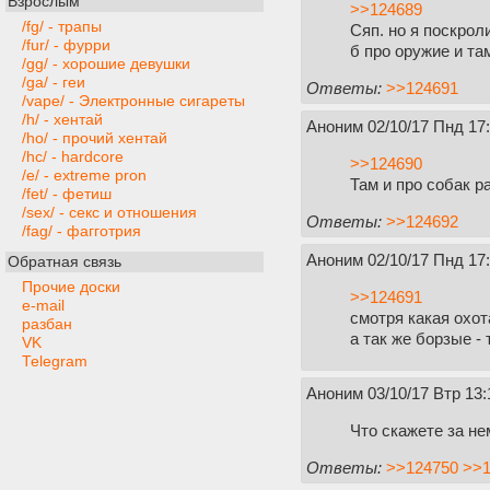
Взрослым
>>124689
/fg/ - трапы
Сяп. но я поскрол
/fur/ - фурри
б про оружие и та
/gg/ - хорошие девушки
/ga/ - геи
Ответы:
>>124691
/vape/ - Электронные сигареты
/h/ - хентай
Аноним
02/10/17 Пнд 17
/ho/ - прочий хентай
/hc/ - hardcore
>>124690
/e/ - extreme pron
Там и про собак р
/fet/ - фетиш
/sex/ - секс и отношения
Ответы:
>>124692
/fag/ - фагготрия
Аноним
02/10/17 Пнд 17
Обратная связь
Прочие доски
>>124691
e-mail
смотря какая охот
разбан
а так же борзые - 
VK
Telegram
Аноним
03/10/17 Втр 13:
Что скажете за не
Ответы:
>>124750
>>1