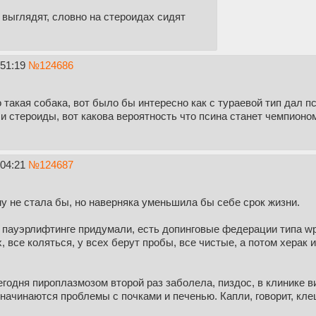
 выглядят, словно на стероидах сидят
:51:19
№
124686
 такая собака, вот было бы интересно как с тураевой тип дал п
и стероиды, вот какова вероятность что псина станет чемпионо
:04:21
№
124687
у не стала бы, но наверняка уменьшила бы себе срок жизни.
пауэрлифтинге придумали, есть допинговые федерации типа wpc
, все коляться, у всех берут пробы, все чистые, а потом херак и
егодня пироплазмозом второй раз заболела, пиздос, в клинике в
 начинаются проблемы с почками и печенью. Капли, говорит, кле