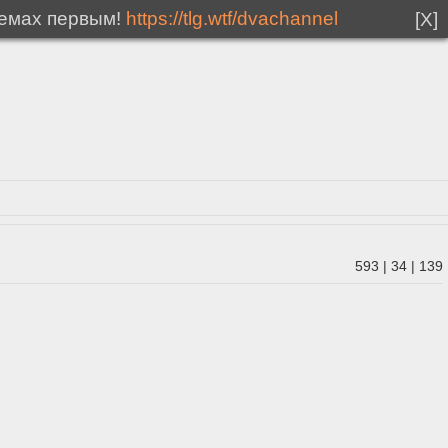
мемах первым!
https://tlg.wtf/dvachannel
[X]
593
|
34
|
139