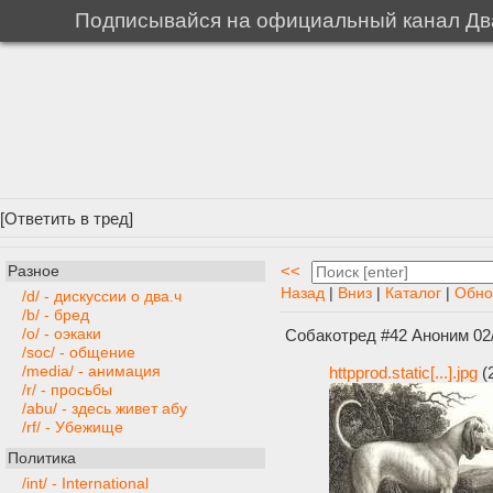
Подписывайся на официальный канал Два
[
Ответить в тред
]
<<
Разное
Назад
|
Вниз
|
Каталог
|
Обно
/d/ - дискуссии о два.ч
/b/ - бред
/o/ - оэкаки
Собакотред #42
Аноним
02
/soc/ - общение
/media/ - анимация
httpprod.static[...].jpg
(
/r/ - просьбы
/abu/ - здесь живет абу
/rf/ - Убежище
Политика
/int/ - International