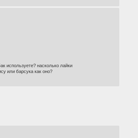
обак используете? насколько лайки
ису или барсука как оно?