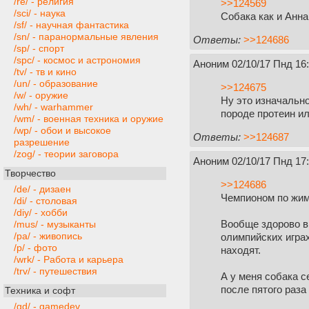
/re/ - религия
>>124569
/sci/ - наука
Собака как и Анна
/sf/ - научная фантастика
/sn/ - паранормальные явления
Ответы:
>>124686
/sp/ - спорт
/spc/ - космос и астрономия
Аноним
02/10/17 Пнд 16
/tv/ - тв и кино
/un/ - образование
>>124675
/w/ - оружие
Ну это изначально
/wh/ - warhammer
породе протеин ил
/wm/ - военная техника и оружие
/wp/ - обои и высокое
Ответы:
>>124687
разрешение
/zog/ - теории заговора
Аноним
02/10/17 Пнд 17
Творчество
>>124686
/de/ - дизаен
Чемпионом по жим
/di/ - столовая
/diy/ - хобби
Вообще здорово в 
/mus/ - музыканты
/pa/ - живопись
олимпийских играх
/p/ - фото
находят.
/wrk/ - Работа и карьера
/trv/ - путешествия
А у меня собака с
после пятого раза
Техника и софт
/gd/ - gamedev