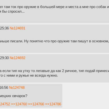
ил там ток про оружие в большей мере и места а мне про собак 
м бы спросил...
:25:36
№
124691
аньше писали. Ну понятно что про оружие там пишут в основном,
:29:30
№
124692
а если тип на утку то легавые да как 2 ричное, тип подай принес
то с ними и ружье не всегда нужно.
16:56
№
124748
мецких овчарок?
24752
>>124760
>>124766
>>124786