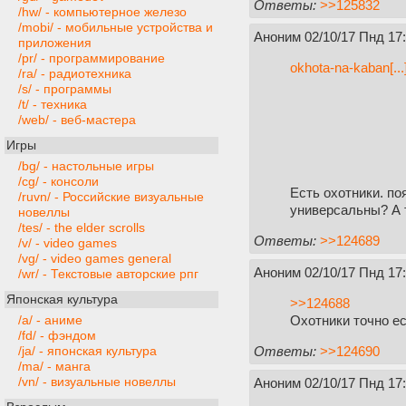
Ответы:
>>125832
/hw/ - компьютерное железо
/mobi/ - мобильные устройства и
Аноним
02/10/17 Пнд 17
приложения
/pr/ - программирование
okhota-na-kaban[...]
/ra/ - радиотехника
/s/ - программы
/t/ - техника
/web/ - веб-мастера
Игры
/bg/ - настольные игры
/cg/ - консоли
Есть охотники. по
/ruvn/ - Российские визуальные
универсальны? А т
новеллы
/tes/ - the elder scrolls
Ответы:
>>124689
/v/ - video games
/vg/ - video games general
Аноним
02/10/17 Пнд 17
/wr/ - Текстовые авторские рпг
Японская культура
>>124688
Охотники точно ес
/a/ - аниме
/fd/ - фэндом
Ответы:
>>124690
/ja/ - японская культура
/ma/ - манга
/vn/ - визуальные новеллы
Аноним
02/10/17 Пнд 17