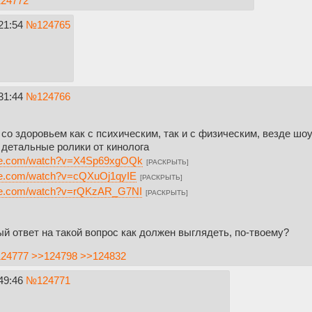
24772
21:54
№
124765
31:44
№
124766
о здоровьем как с психическим, так и с физическим, везде шоу
 детальные ролики от кинолога
ube.com/watch?v=X4Sp69xgOQk
[РАСКРЫТЬ]
ube.com/watch?v=cQXuOj1qyIE
[РАСКРЫТЬ]
ube.com/watch?v=rQKzAR_G7NI
[РАСКРЫТЬ]
й ответ на такой вопрос как должен выглядеть, по-твоему?
24777
>>124798
>>124832
49:46
№
124771