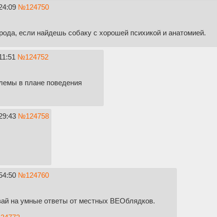
24:09
№
124750
рода, если найдешь собаку с хорошей психикой и анатомией.
11:51
№
124752
блемы в плане поведения
29:43
№
124758
54:50
№
124760
вай на умные ответы от местных ВЕОблядков.