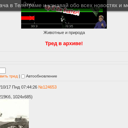
ча в Телеграме и узнавай обо всех новостях и 
Животные и природа
Тред в архиве!
вить тред
|
Автообновление
/10/17 Пнд 07:44:26
№
124653
219Кб, 1024x685)