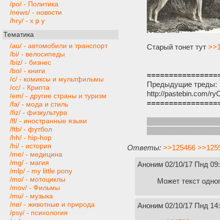
/po/ - Политика
/news/ - новости
/hry/ - х р у
Тематика
/au/ - автомобили и транспорт
Старый тонет тут
>>1
/bi/ - велосипеды
/biz/ - бизнес
/bo/ - книги
================
/c/ - комиксы и мультфильмы
Предыдущие треды:
/cc/ - Крипта
http://pastebin.com/r
/em/ - другие страны и туризм
================
/fa/ - мода и стиль
/fiz/ - физкультура
/fl/ - иностранные языки
Три разных FAQ'a, и 
/ftb/ - футбол
http://pastebin.com/n
/hh/ - hip-hop
/hi/ - история
Ответы:
>>125466
>>125
/me/ - медицина
/mg/ - магия
Аноним
02/10/17 Пнд 09
/mlp/ - my little pony
/mo/ - мотоциклы
Может текст одног
/mov/ - Фильмы
/mu/ - музыка
/ne/ - животные и природа
Аноним
02/10/17 Пнд 14
/psy/ - психология