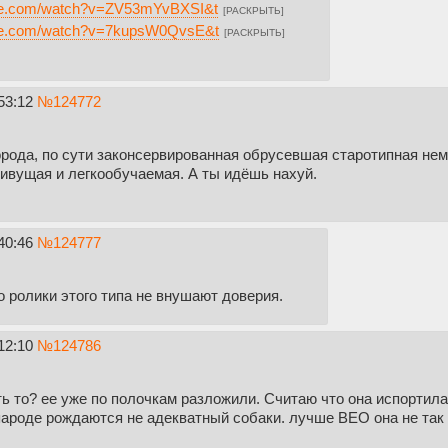
ube.com/watch?v=ZV53mYvBXSI&t
[РАСКРЫТЬ]
ube.com/watch?v=7kupsW0QvsE&t
[РАСКРЫТЬ]
53:12
№
124772
орода, по сути законсервированная обрусевшая старотипная нем
живущая и легкообучаемая. А ты идёшь нахуй.
40:46
№
124777
о ролики этого типа не внушают доверия.
12:10
№
124786
ть то? ее уже по полочкам разложили. Считаю что она испортила
пароде рождаются не адекватный собаки. лучше ВЕО она не так 