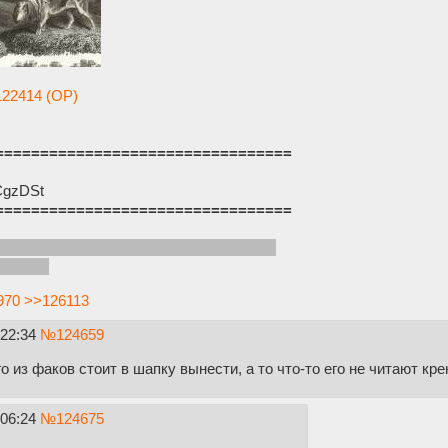
22414 (OP)
=================================
yCgzDSt
=================================
которых в итоге должен получится один:
pnyAyxG
970
>>126113
:22:34
№
124659
о из факов стоит в шапку вынести, а то что-то его не читают кр
:06:24
№
124675