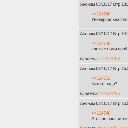
Аноним
03/10/17 Втр 13:
>>124748
Универсальная по
Аноним
03/10/17 Втр 14:
>>124748
часто с ними про
Ответы:
>>124758
Аноним
03/10/17 Втр 15:
>>124752
Какого рода?
Ответы:
>>124765
Аноним
03/10/17 Втр 15:
>>124748
А ты не рассчиты