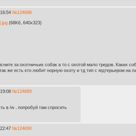
:16:54
№
124688
.jpg
(68Кб, 640x323)
ясните за охотничьих собак а то с охотой мало тредов. Каких с
ак же есть кто любит норную охоту и тд тип с ягдтерьером на л
:19:08
№
124689
ть в /w , попробуй там спросить
:22:47
№
124690