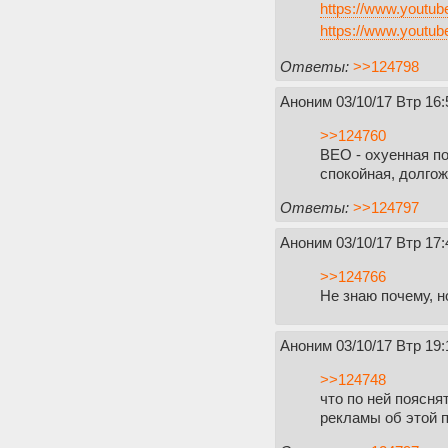
https://www.yout
https://www.yout
Ответы:
>>124798
Аноним
03/10/17 Втр 16:
>>124760
ВЕО - охуенная п
спокойная, долго
Ответы:
>>124797
Аноним
03/10/17 Втр 17:
>>124766
Не знаю почему, н
Аноним
03/10/17 Втр 19:
>>124748
что по ней поясня
рекламы об этой 