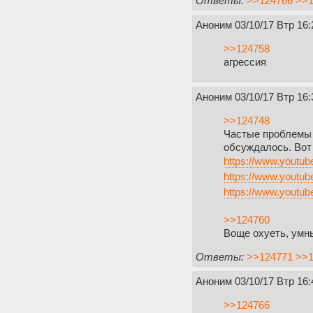
Ответы:
>>124766
>>1
Аноним
03/10/17 Втр 16:
>>124758
агрессия
Аноним
03/10/17 Втр 16:
>>124748
Частые проблемы с
обсуждалось. Вот
https://www.yout
https://www.yout
https://www.yout
>>124760
Воще охуеть, умны
Ответы:
>>124771
>>1
Аноним
03/10/17 Втр 16:
>>124766