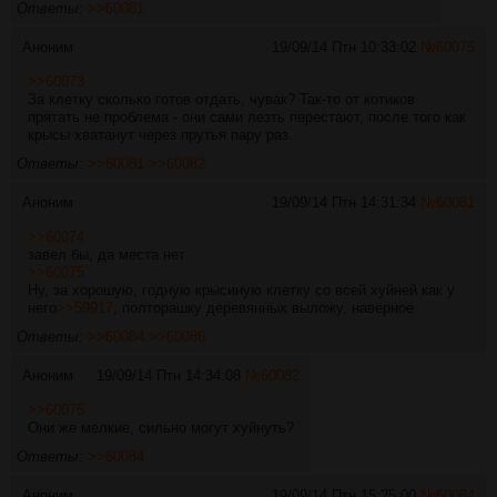
Ответы:
>>60081
Аноним
19/09/14 Птн 10:33:02
№
60075
>>60073
За клетку сколько готов отдать, чувак? Так-то от котиков
прятать не проблема - они сами лезть перестают, после того как
крысы хватанут через прутья пару раз.
Ответы:
>>60081
>>60082
Аноним
19/09/14 Птн 14:31:34
№
60081
>>60074
завел бы, да места нет
>>60075
Ну, за хорошую, годную крысиную клетку со всей хуйней как у
него
>>59917
, полторашку деревянных выложу, наверное
Ответы:
>>60084
>>60086
Аноним
19/09/14 Птн 14:34:08
№
60082
>>60075
Они же мелкие, сильно могут хуйнуть?
Ответы:
>>60084
Аноним
19/09/14 Птн 15:25:00
№
60084