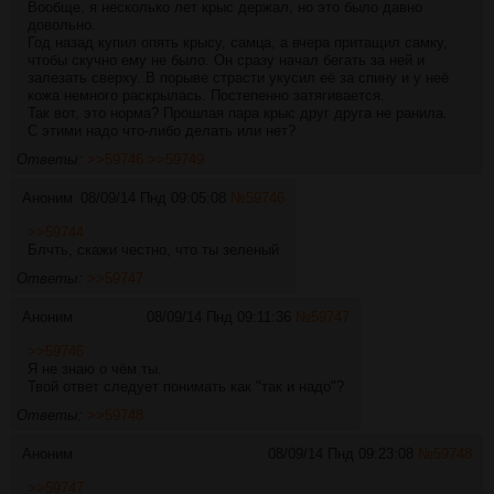
Вообще, я несколько лет крыс держал, но это было давно
довольно.
Год назад купил опять крысу, самца, а вчера притащил самку,
чтобы скучно ему не было. Он сразу начал бегать за ней и
залезать сверху. В порыве страсти укусил её за спину и у неё
кожа немного раскрылась. Постепенно затягивается.
Так вот, это норма? Прошлая пара крыс друг друга не ранила.
С этими надо что-либо делать или нет?
Ответы:
>>59746
>>59749
Аноним
08/09/14 Пнд 09:05:08
№
59746
>>59744
Блчть, скажи честно, что ты зеленый
Ответы:
>>59747
Аноним
08/09/14 Пнд 09:11:36
№
59747
>>59746
Я не знаю о чём ты.
Твой ответ следует понимать как "так и надо"?
Ответы:
>>59748
Аноним
08/09/14 Пнд 09:23:08
№
59748
>>59747