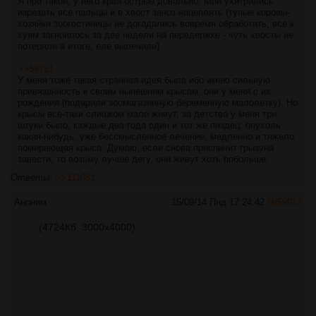
Я про такой, у него края острые довольно. Мои ухитрились
изрезать все пальцы и в хвост заноз нацеплять (тупые коровы-
хозяйки зоогостиницы не догадались вовремя обработать, все к
хуям загноилось за две недели на передержке - чуть хвосты не
потеряли в итоге, еле вылечили).
>>59751
У меня тоже такая странная идея была ибо имею сильную
привязанность к своим нынешним крысам, они у меня с их
рождения (подарили зоомагазинную беременную малолетку). Но
крысы все-таки слишком мало живут, за детство у меня три
штуки было, каждые два года один и тот же пиздец: опухоль
какая-нибудь, уже бессмысленное лечение, медленно и тяжело
помирающая крыса. Думаю, если снова приспичит грызуна
завести, то возьму лучше дегу, они живут хоть побольше.
Ответы:
>>111081
Аноним
15/09/14 Пнд 17:24:42
№
59917
(4724Кб, 3000x4000)