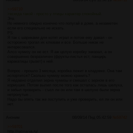
>>59710
>всегда такой - просто у птицы характер спокойный.
Это.
Но немного обидно конечно что попугай в доме, а незаметен
если его специально не искать.
PS:
Я так с шариками для котят играл и потом ему давал - он
осторожно трогал их клювам и все. Больше никак не
интересовался.
Алсо чумизу он не ест. Я аж целую коробку заказал, а он
совершенно безразличен (фрукты-листья ест, панцирь
каракатицы грызет) к ней.
Вопрос - прошло 3 месяца, коробка лежит в кладовке. Она там
испортится? Сколько чумизу можно хранить?
Я недавно отделил зерна чумизы и смешал с зерном в его
кормушке. Потом вылил после того как осталась лишь шелуха,
и забыл проверить - съел ли он или там в шелухе были зерна
нетронутые...
Надо бы опять так же поступить и уже проверить, ел ли он или
нет.
Аноним
08/09/14 Пнд 05:42:59
№
59742
>>59701
http://ratmania.ru/