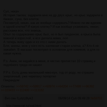
Суп, некач
История такова: задарили мне на др двух крыс, но крыс задарили в
банках, сука, без клеток.
Посоветуй, некач, как их вообще содержать? Можно ли им вдвоем
в одной клетке? И какую клетку? И как вообще ухаживать, некач,
расскажи все, что знаешь.
Опыт по содержанию крыс был, но я был пиздюком, а крыса была
важной и взрослой, и все делала мама, лол
А теперь живу один и хз что с ними делать
Бля, аноны, мож у кого есть халявная старая клетка, а? Кто б не
зажабил. В магазах посмотрел в основном для хомяков, а для хз
какая нужна.
P.s. Анон, не кидайся в меня, я честно пролистал 10 страниц и
подобного треда не нашел
P.P.s. Есть дома маленький неко-кун, год от роду, но страшно
энергичный, уже черепаху попортил
Пикрандом
Ответы:
>>59742
>>59917
>>60974
>>64204
>>77499
>>96392
>>103433
>>112400
>>113182
Вет-тян
!LytzL8Iyk2
06/09/14 Суб 09:49:28
№
59702
http://www.rat.ru/sod.html