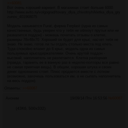
>>60081
Вот очень хороший вариант. В магазинах стоит больше 6000.
http://www.avito.ru/volgograd/tovary_dlya_zhivotnyh/kletka_dlya_gry
zunov_401968075
Модель называется Furat, фирма Ferplast (одна из самых
качественных, будь уверен что у тебя не облезут прутья или не
развалится поддон) - можешь почитать отзывы о клетке,
размеры 78х48х70. Хороший он будет для крыс, насчет тебя не
знаю. Не знаю, готов ли ты отдать столько места под клеть.
Туда спокойно влазит до 6 крыс, модель одна из самых
пользуемых крысодержателями. Очень крутой поддон -
высокий, наполнитель не разлетается. Клетка разборная
(правда, таранить ее в ванную раз в неделю-полторы все равно
не самая приятная вещь). В общем, хорошая штука и своих
денег однозначно стоит. Плюс продается вместе с лотком
(возможно, захочешь пользоваться им, а не сыпать наполнитель
на весь поддон).
Ответы:
>>60087
Аноним
19/09/14 Птн 16:53:56
№
60087
(43Кб, 500x332)