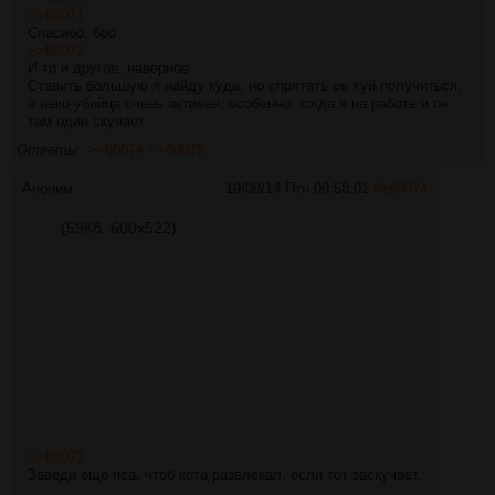
>>60071
Спасибо, бро
>>60072
И то и другое, наверное
Ставить большую я найду куда, но спрятать ее хуй получиться,
а неко-убийца очень активен, особенно, когда я на работе и он
там один скучает
Ответы:
>>60074
>>60075
Аноним
19/09/14 Птн 09:58:01
№
60074
(59Кб, 600x522)
>>60073
Заведи еще пса, чтоб кота развлекал, если тот заскучает.