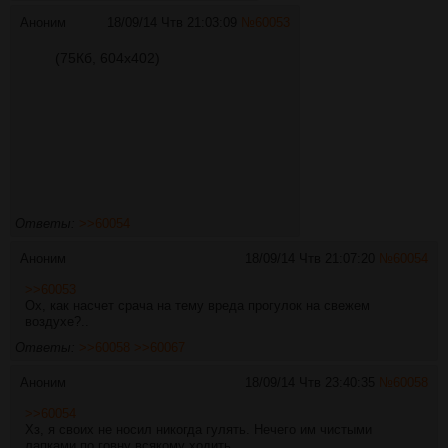
Аноним
18/09/14 Чтв 21:03:09
№
60053
(75Кб, 604x402)
Ответы:
>>60054
Аноним
18/09/14 Чтв 21:07:20
№
60054
>>60053
Ох, как насчет срача на тему вреда прогулок на свежем
воздухе?..
Ответы:
>>60058
>>60067
Аноним
18/09/14 Чтв 23:40:35
№
60058
>>60054
Хз, я своих не носил никогда гулять. Нечего им чистыми
лапками по говну всякому ходить.