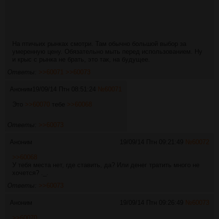
На птичьих рынках смотри. Там обычно большой выбор за
умеренную цену. Обязательно мыть перед использованием. Ну
и крыс с рынка не брать, это так, на будущее.
Ответы:
>>60071
>>60073
Аноним
19/09/14 Птн 08:51:24
№
60071
Это
>>60070
тебе
>>60068
Ответы:
>>60073
Аноним
19/09/14 Птн 09:21:49
№
60072
>>60068
У тебя места нет, где ставить, да? Или денег тратить много не
хочется? ._.
Ответы:
>>60073
Аноним
19/09/14 Птн 09:26:49
№
60073
>>60070