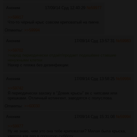
Аноним
17/09/14 Срд 12:40:29
№
59977
>>59917
Что-то чёрный крыс совсем криповатый на пикче.
Ответы:
>>59994
Аноним
17/09/14 Срд 13:57:31
№
59983
>>59702
>народ периодически отдаёт/продает подешёвке ставшие
ненужными клетки
Нахер с пляжа без дезинфекции.
Аноним
17/09/14 Срд 13:58:25
№
59984
>>59742
Я периодически захожу в "Домик крысы" вк с чипсами или
орешками. Отличный котингент, заводятся с полуслова.
Ответы:
>>60030
Аноним
17/09/14 Срд 15:31:08
№
59994
>>59977
Ну не знаю, чем это она тебе криповатая? Милая была крыска,
умерла как раз в прошлую субботу.