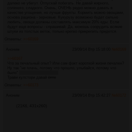
далеко не убегут. Отпускай побегать. Не давай жирного,
соленого, сладкого. Очень, ОЧЕНЬ редко можно давать в
качестве угощения, но лучше фрукты. Кормить можно овощами,
основа рациона - зерновые. Кукурузу возможно будет сильно
любить, овощи должны составлять максимум 20% еды. Если
будут еще вопросы - спрашивай. Да, можешь соорудить всякие
штуки из толстых веток, только крепко прикрепить придется.
Ответы:
>>60169
Аноним
23/09/14 Втр 15:18:00
№
60169
>>60167
Что за печальный опыт? Или сам факт короткой жизни печален?
Ну так "не плачь, потому что прошло, улыбайся, потому что
было"
(с) Пацанские цитаты.
Трави кулстори давай
ёпте
Ответы:
>>60173
Аноним
23/09/14 Втр 15:42:27
№
60172
(21Кб, 431x260)