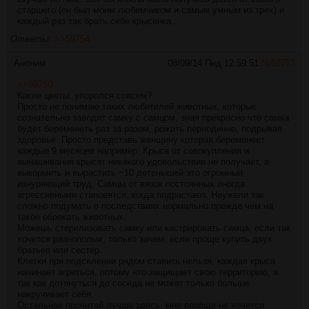
старшего (он был моим любимчиком и самым умным из трех) и
каждый раз так брать себе крысенка...
Ответы:
>>59754
Аноним
08/09/14 Пнд 12:59:51
№
59753
>>59750
Какие цветы, упоролся совсем?
Просто не понимаю таких любителей животных, которые
сознательно заводят самку с самцом, зная прекрасно что самка
будет беременеть раз за разом, рожать периодично, подрывая
здоровье. Просто представь женщину которая беременеет
каждые 9 месяцев например. Крыса от совокупления и
вынашивания крысят никакого удовольствия не получает, а
выкормить и вырастить ~10 детенышей это огромный
изнуряющий труд. Самцы от вязок постоянных иногда
агрессивными становятся, когда подрастают. Неужели так
сложно подумать о последствиях нормально прежде чем на
такое обрекать животных.
Можешь стерилизовать самку или кастрировать самца, если так
хочется разнополых, только зачем, если проще купить двух
братьев или сестер.
Клетки при подселении рядом ставить нельзя, каждая крыса
начинает агриться, потому что защищает свою территорию, а
так как дотянуться до соседа не может только больше
накручивает себя.
Остальное прочитай лучше здесь, мне вообще не хочется