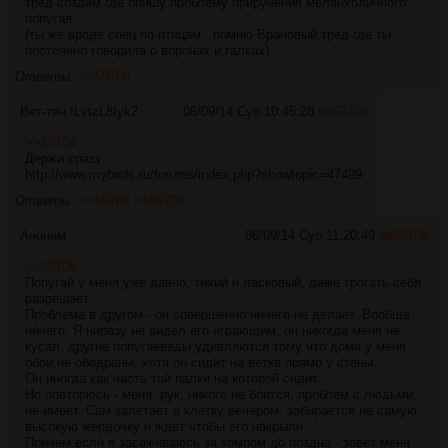
тред создам где опишу проблему приручения меланхоличного
попугая.
(ты же вроде спец по птицам...помню Врановый тред где ты
постоянно говорила о воронах и галках)
Ответы:
>>59706
Вет-тян
!LytzL8Iyk2
06/09/14 Суб 10:45:28
№
59706
>>59704
Держи сразу
http://www.mybirds.ru/forums/index.php?showtopic=47499
Ответы:
>>59708
>>59709
Аноним
06/09/14 Суб 11:20:49
№
59708
>>59706
Попугай у меня уже давно, тихий и ласковый, даже трогать себя
разрешает.
Проблема в другом - он совершенно ничего не делает. Вообще
ничего. Я ниразу не видел его играющим, он никогда меня не
кусал, другие попугаеведы удивляются тому что дома у меня
обои не ободраны, хотя он сидит на ветке прямо у стены.
Он иногда как часть той палки на которой сидит.
Но повторюсь - меня, рук, никого не боится, проблем с людьми
не имеет. Сам залетает в клетку вечером, забирается на самую
высокую жердочку и ждет чтобы его накрыли.
Причем если я засаживаюсь за компом до поздна - зовет меня