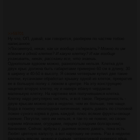
>>59701
Ну что, ОП, давай, как говорится, разберем по частям тобою
написанное.
>Посоветуй, некач, как их вообще содержать? Можно ли им
вдвоем в одной клетке? И какую клетку? И как вообще
ухаживать, некач, расскажи все, что знаешь.
Однополым вдвоем можно, разнополым нельзя. Клетка для
двух крыс должна быть габаритами примерно 60 см в длину, 30
в ширину и 40-50 в высоту. Я своим четверым купил две такие
клетки, кусачками обработал крышку одной из клеток, превратив
ее в большую полку с люком в центре. На эту конструкцию
нацепил вторую клетку, ну и наверх ебанул чердаком
маленькую клетку. На картинке моя получившаяся клетка.
Клетку надо регулярно чистить, и всё такое. Периодичность -
двум крысам можно раз в неделю, чем их больше, тем чаще.
Вода в поилку нехолодная кипяченая, жрать давать по столовой
ложке сухого корма в день каждой, плюс всякие фрукты-овощи
свежие. Погугли, чего им нельзя, я так-то не помню, но своих
кормим яблоками, огурцами, перцем (сладким болгарским),
бананами. Сейчас арбузы с дынями можно давать, пока есть.
Любят цветную капусту, а вот картошку не очень. Раз в неделю
баловать мясом, можно и сырым, четвертинкой куриного яйца.