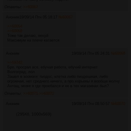
Ответы:
>>60067
Аноним
19/09/14 Птн 05:18:17
№
60067
>>60054
>>60058
Тоже так делаю, нехуй
Максимум на плече катается
Аноним
19/09/14 Птн 05:24:31
№
60068
>>59742
Бро, просрал все, ебучая работа, ебучий интернет
Волгоград, лол
Зашел в зоомаги: пиздос, клетка либо пиздюшная, либо
огромная, нет среднего ничего, а про хорьевы я вообще молчу
Антощ, може я где проебался и не в тех магазинах был?
Ответы:
>>60071
>>60072
Аноним
19/09/14 Птн 08:50:57
№
60070
(295Кб, 1000x569)