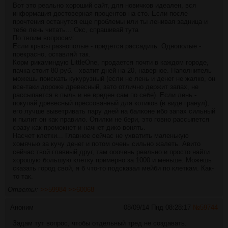
Вот это реально хороший сайт, для новичков идеален, вся
информация достоверная процентов на сто. Если после
прочтения останутся еще проблемы или ты ленивая задница и
тебе лень читать... Окс, спрашивай тута
По твоим вопросам:
Если крысы разнополые - придется рассадить. Однополые -
прекрасно, оставляй так.
Корм рикаминдую LittleOne, продается почти в каждом городе,
пачка стоит 80 руб. - хватит дней на 20, наверное. Наполнитель
можешь поискать кукурузный (если не лень и денег не жалко, он
все-таки дороже древесный, зато отлично держит запах, не
рассыпается в пыль и не вреден сам по себе). Если лень -
покупай древесный прессованный для котиков (в виде гранул),
его лучше выветривать пару дней на балконе ибо запах сильный
и пылит он как правило. Опилки не бери, это говно рассыпется
сразу как промокнет и начнет дико вонять.
Насчет клетки... Главное сейчас не ухватить маленькую
хомячью за кучу денег и потом очень сильно жалеть. Авито
сейчас твой главный друг, там ооочень реально и просто найти
хорошую большую клетку примерно за 1000 и меньше. Можешь
сказать город свой, я б что-то подсказал мейби по клеткам. Как-
то так.
Ответы:
>>59984
>>60068
Аноним
08/09/14 Пнд 08:28:17
№
59744
Задам тут вопрос, чтобы отдельный тред не создавать.