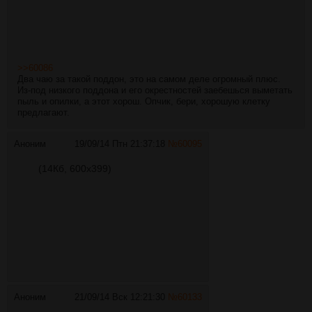
>>60086
Два чаю за такой поддон, это на самом деле огромный плюс.
Из-под низкого поддона и его окрестностей заебешься выметать
пыль и опилки, а этот хорош. Опчик, бери, хорошую клетку
предлагают.
Аноним
19/09/14 Птн 21:37:18
№
60095
(14Кб, 600x399)
Аноним
21/09/14 Вск 12:21:30
№
60133