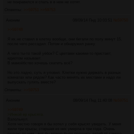
не понравился и спать в в нем не хотят.
Ответы:
>>59751
>>59753
Аноним
08/09/14 Пнд 10:03:51
№
59750
>>59748
Я их не ставил в клетку вообще, они бегали по полу минут 15,
после чего рассадил. Потом и обнаружил ранку.
А чего ты-то такой уёбок? С цветами какими-то пристает,
идиотом называет.
В мамоёбство хочешь скатить всё?
Но это ладно, суть я уловил. Клетки нужно держать в разных
комнатах или рядом? Как часто менять их местами и надо ли
выпускать гулять вместе?
Ответы:
>>59753
Аноним
08/09/14 Пнд 11:40:08
№
59751
>>59749
>Инжой ер крысята.
Взлольнул.
Хотя честно говоря я бы хотел у себя крысят увидеть. У меня
жили три крысы, старшая из них умерла в три года. Очень
скучаю по ним...вот бы можно было получить детей от самого