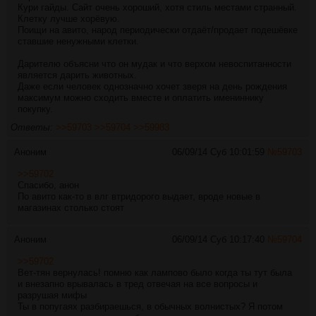
Кури гайды. Сайт очень хороший, хотя стиль местами странный.
Клетку лучше хорёвую.
Поищи на авито, народ периодически отдаёт/продает подешёвке
ставшие ненужными клетки.
Дарителю объясни что он мудак и что верхом невоспитанности
является дарить животных.
Даже если человек однозначно хочет зверя на день рождения
максимум можно сходить вместе и оплатить имениннику
покупку.
Ответы:
>>59703
>>59704
>>59983
Аноним
06/09/14 Суб 10:01:59
№
59703
>>59702
Спасибо, анон
По авито как-то в влг втридорого выдает, вроде новые в
магазинах столько стоят
Аноним
06/09/14 Суб 10:17:40
№
59704
>>59702
Вет-тян вернулась! помню как лампово было когда ты тут была
и внезапно врывалась в тред отвечая на все вопросы и
разрушая мифы
Ты в попугаях разбираешься, в обычных волнистых? Я потом