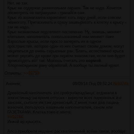
Нет, не так.
Крыс не содержат разнополыми парами. Так не надо. Хочется
посмотреть на потрахушки - трахайся сам.
Крыс из зоомагазина карантинят хоть пару дней, если совсем
невмоготу. Притаскивать и сразу зашвыривать к клетку к крысу -
так не надо.
Крыс незнакомых подселяют постепенно. Ну, знаешь, меняют
клетками, наполнитель попользованный ими меняют тоже.
Взрослые крысы, если просто запереть их в одном
пространстве, которое один из них считает своим домом, могут
поцапаться до очень серьезных ран. Блять, естественно крыса
может укусить до крови при первом знакомстве, если оно будет
происходить вот так. Можешь считать это
нормой
.
Хлоргексидином рану обработай. А вообще ты полный идиот.
Ответы:
>>59750
Аноним
08/09/14 Пнд 09:52:24
№
59749
Древесный наполнитель это гробгробкладбище, отдавали в
зоогостиницу на время отпуска - вернули всех порезанных и в
занозах, сыпали им там древесный. У меня тоже два пацана-
вонючки, пользуюсь кошачьим наполнителем, сеном или
ГАЗЕТКАМИ. Клетка тоже с авито.
>>59744
Инжой ер крысята.
Алсо приобрели недавно расхваливаемый всеми гамак, вообще