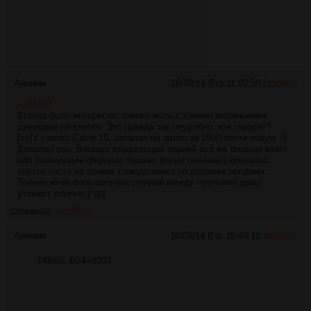
Аноним
16/09/14 Втр 11:03:50
№
59942
>>59917
Всегда было интересно, каково жить с такими маленькими
дверками на клетке. Это правда так неудобно, как говорят?
[sp]У самого Cavie 15, захапал на авито за 1000 почти новую :3
Доволен оче. Вообще владельцам парней все же больше везет,
ибо большущие ферпластовские (качественные!) кроличьи
клетки часто на всяких сландо-авито по дешевке продают.
Только из-за большого расстояние между прутьями девы
утекают обычно.[/sp]
Ответы:
>>59945
Аноним
16/09/14 Втр 15:44:12
№
59945
(46Кб, 604x403)