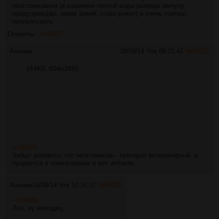
неостомазаном (в ковшичке теплой воды разведи ампулу,
предупреждаю, запах дикий, глаза режет) и очень хорошо
прополоскать.
Ответы:
>>60027
Аноним
18/09/14 Чтв 08:21:42
№
60027
(44Кб, 604x388)
>>60026
Забыл добавить, что неостомазан - препарат ветеринарный, и
продается в зоомагазинах и вет. аптеках.
Аноним
18/09/14 Чтв 10:16:37
№
60030
>>59984
Лол, ну молодец.