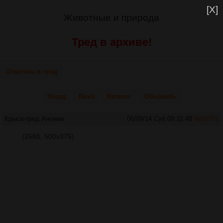
[X]
Животные и природа
Тред в архиве!
Ответить в тред
Назад
Вниз
Каталог
Обновить
Крыса-тред
Аноним
06/09/14 Суб 09:32:48
№
59701
(26Кб, 500x375)