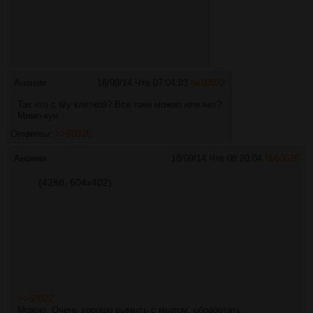
Аноним
18/09/14 Чтв 07:04:03
№
60022
Так что с б/у клеткой? Все таки можно или нет?
Мимо-кун
Ответы:
>>60026
Аноним
18/09/14 Чтв 08:20:04
№
60026
(42Кб, 604x402)
>>60022
Можно. Очень хорошо вымыть с мылом, обработать