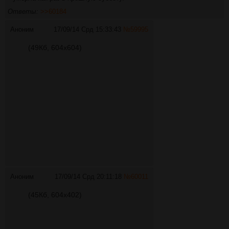
Ответы:
>>60184
Аноним
17/09/14 Срд 15:33:43
№
59995
(49Кб, 604x604)
Аноним
17/09/14 Срд 20:11:18
№
60011
(45Кб, 604x402)