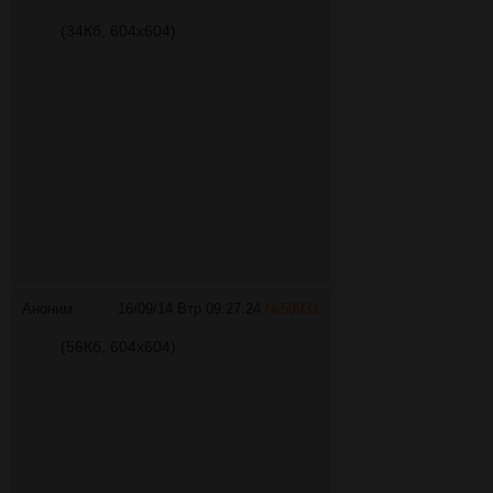
(34Кб, 604x604)
Аноним
16/09/14 Втр 09:27:24
№
59931
(56Кб, 604x604)