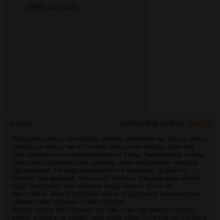
(38Кб, 518x480)
Аноним
23/09/14 Втр 14:20:21
№
60167
Владелец крыс с печальным опытом репортинг ин. Крысы живут
пиздец как мало, так что лучше больше не заводи, если они
тебе нравятся и ты привязываешься к ним. Наполнитель лучше
всего либо бумажный без добавок, либо кукурузный, который
хуй найдешь. Не надо наполнителя в гранулах, не дай бог
опилки, они вредные, обычно из хвойных. Каждый день меняй
воду, подстилку сам поймешь когда менять. Если не
брезгливый, можно продлить жизнь кукурузному наполнителю
убирая говно вручную с наполнителя.
Клетку лучше просторную, поставь туда, где можно открыть
клетку и крыса не убежит хрен знает куда. Хотя они не глупые и