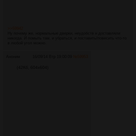
>>59942
Ну почему же, нормальные дверки, неудобств н доставляли
никогда. И помыть там, и убраться, и поставить/повесить что-то
в любой угол можно.
Аноним
16/09/14 Втр 19:00:09
№
59953
(42Кб, 604x604)