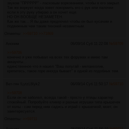
звуком "ПРРРРР" - ласковым воркованием, чтобы я его закрыл.
Так же воркует когда зовет покормить его с рук или палочки
если я эту руку убираю а он хочет еще.
НО ОН ВООБЩЕ НЕЗАМЕТЕН.
Как же так... Я бы даже предпочел чтобы он был кусачим и
подвижным чем таким тихоней незаметным.
Ответы:
>>59710
>>71869
Аноним
06/09/14 Суб 11:22:08
№
59709
>>59706
конечно я уже побывал на всех тех форумах и имею там
аккаунты...
единственное что я нашел "Ваш попугай - меланхолик,
крепитесь, такое горе иногда бывает" в одной из подобных тем.
Вет-тян
!LytzL8Iyk2
06/09/14 Суб 11:50:17
№
59710
>>59708
Если он не заболел, всегда такой - просто у птицы характер
спокойный. Попробуйте кликер и разные игрушки типа крышечек
от колы - сам перед ним садись и играй с крышечкой, моет, он
заинтересуется.
Ответы:
>>59711
Аноним
06/09/14 Суб 11:56:19
№
59711