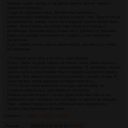
Никаких сыров, колбас и так далее давать нельзя - ничего
жирного и соленого.
Следи за здоровьем крыс. Должен настораживать
появляющийся порфирин на носике и вокруг глаз. Просто так он
не появляется, значит, что-то не в порядке, причин может быть
много. Чихи и хрипы из клетки тоже повод для похода к
ветеринару. Здоровая крыса очень часто умывается, больная
редко или вообще не умывается и шерсть у нее свалянная,
неопрятная.
И да, ставить клетку надо в каком-нибудь уютном углу, чтобы
не продувало.
>А теперь живу один и хз что с ними делать
Играть, брать на руки, сажать на плечи. Очень много простых
вещей могут стать для крыс развлечением. Я, например, люблю
зажать нитку в пластиковом яйце от киндер-сюрприза и давать
крысам. Они смешно пытаются его ухватить, бегают за ним. И
пусть бегают, нехер жирными унтерраттами быть.
>P.P.s. Есть дома маленький неко-кун, год от роду, но
страшно энергичный, уже черепаху попортил
Никаких контактов крыс с котом. Даже если при тебе он не
проявляет к ним интереса, это не повод оставлять их наедине.
Неки - хитрые пидоры и есть огромный шанс вернуться и
застать пару крысиных трупиков.
Ответы:
>>59942
>>59977
>>60081
Аноним
16/09/14 Втр 08:25:14
№
59926