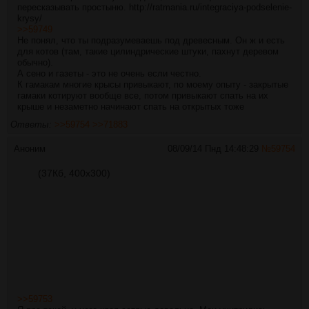
пересказывать простыню.
http://ratmania.ru/integraciya-podselenie-
krysy/
>>59749
Не понял, что ты подразумеваешь под древесным. Он ж и есть
для котов (там, такие цилиндрические штуки, пахнут деревом
обычно).
А сено и газеты - это не очень если честно.
К гамакам многие крысы привыкают, по моему опыту - закрытые
гамаки котируют вообще все, потом привыкают спать на их
крыше и незаметно начинают спать на открытых тоже
Ответы:
>>59754
>>71883
Аноним
08/09/14 Пнд 14:48:29
№
59754
(37Кб, 400x300)
>>59753