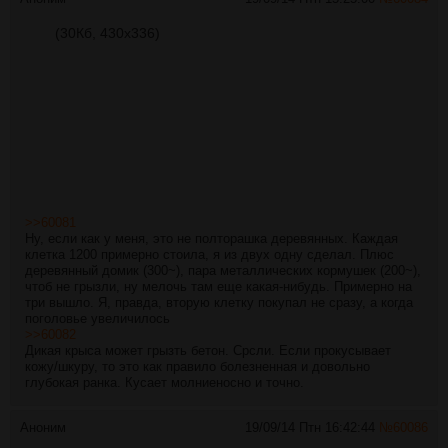
(30Кб, 430x336)
>>60081
Ну, если как у меня, это не полторашка деревянных. Каждая
клетка 1200 примерно стоила, я из двух одну сделал. Плюс
деревянный домик (300~), пара металлических кормушек (200~),
чтоб не грызли, ну мелочь там еще какая-нибудь. Примерно на
три вышло. Я, правда, вторую клетку покупал не сразу, а когда
поголовье увеличилось
>>60082
Дикая крыса может грызть бетон. Срсли. Если прокусывает
кожу/шкуру, то это как правило болезненная и довольно
глубокая ранка. Кусает молниеносно и точно.
Аноним
19/09/14 Птн 16:42:44
№
60086