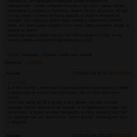
считается, что мужские и женские особи отличаются
поведением - самки сообразительнее и шустрее, самцы более
привязаны к хозяину и спокойны, можно чесать на руках, но про
это не скажу - у меня не было самцов, и люди в интернетах
говорят, что характер может быть любой у животного любого
пола. вот анон выше говорит, что у него самец шныряет везде, и
рядом не лежит.
взрослая самка может весить 500-600гр (может и 1.5кг, но не
часто), самцы чаще всего крупнее раза в 2-3.
что-то, наверное, упускаю, ждём ещё анонов.
Ответы:
>>103096
Аноним
27/08/16 Суб 16:16:35
№
103094
>>103088
а, и про клетку у меня как-то двусмысленно получилось, у меня
содержание не полностью клеточное, им от этого грустно и
плохо.
спят они часов до 20 в сутки, и всё время, что она не спит
(правда, после часа ночи не пускаю, а то привыкнет к тому, что
выпускают, и будет ночами громыхать и спать мешать) шастает
по квартире как кот, веселится, "валит боком", взаимодействует
с людьми.
Аноним
27/08/16 Суб 16:52:59
№
103096