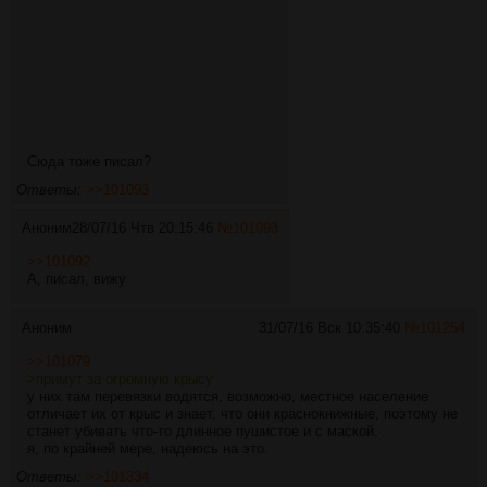
Сюда тоже писал?
Ответы:
>>101093
Аноним
28/07/16 Чтв 20:15:46
№
101093
>>101092
А, писал, вижу
Аноним
31/07/16 Вск 10:35:40
№
101254
>>101079
>примут за огромную крысу
у них там перевязки водятся, возможно, местное население
отличает их от крыс и знает, что они краснокнижные, поэтому не
станет убивать что-то длинное пушистое и с маской.
я, по крайней мере, надеюсь на это.
Ответы:
>>101334