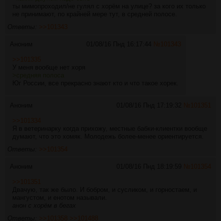
ты мимопроходил/не гулял с хорём на улице? за кого их только
не принимают, по крайней мере тут, в средней полосе.
Ответы:
>>101343
Аноним
01/08/16 Пнд 16:17:44
№
101343
>>101335
У меня вообще нет хоря
>средняя полоса
Юг России, все прекрасно знают кто и что такое хорек.
Аноним
01/08/16 Пнд 17:19:32
№
101351
>>101334
Я в ветеринарку когда прихожу, местные бабки-клиентки вообще
думают, что это хомяк. Молодежь более-менее ориентируется.
Ответы:
>>101354
Аноним
01/08/16 Пнд 18:19:59
№
101354
>>101351
Двачую, так же было. И бобром, и сусликом, и горностаем, и
мангустом, и енотом называли.
анон с хорём в бегах
Ответы:
>>101358
>>101488