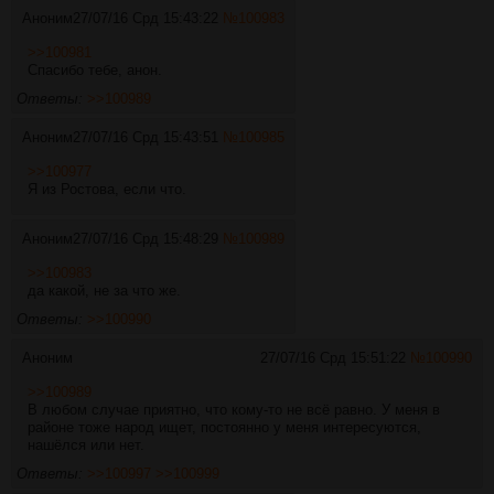
Аноним
27/07/16 Срд 15:43:22
№
100983
>>100981
Спасибо тебе, анон.
Ответы:
>>100989
Аноним
27/07/16 Срд 15:43:51
№
100985
>>100977
Я из Ростова, если что.
Аноним
27/07/16 Срд 15:48:29
№
100989
>>100983
да какой, не за что же.
Ответы:
>>100990
Аноним
27/07/16 Срд 15:51:22
№
100990
>>100989
В любом случае приятно, что кому-то не всё равно. У меня в
районе тоже народ ищет, постоянно у меня интересуются,
нашёлся или нет.
Ответы:
>>100997
>>100999