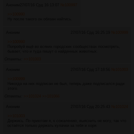
Аноним
27/07/16 Срд 16:13:07
№
100997
>>100990
Ну после такого он обязан найтись.
Аноним
27/07/16 Срд 16:25:19
№
100999
>>100990
Попробуй ещё во всяких городских сообществах посмотреть,
бывает, что и туда пишут о найденных животных.
Ответы:
>>101003
Аноним
27/07/16 Срд 17:18:56
№
101003
>>100999
Никогда на них подписан не был, теперь даже подписался ради
этого.
Ответы:
>>101024
>>101066
Аноним
27/07/16 Срд 20:25:43
№
101024
>>101003
Держись. По приютам я, к сожалению, выяснить не могу, так что
остаётся только держать кулачки за тебя и хоря.