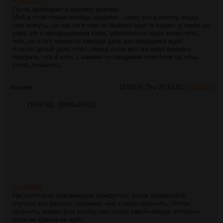
>>102133
Пусть привыкает к вашему режиму.
Мой в этом плане вообще идеален - сажу его в клетку, когда
сам ложусь, он как ни в чем не бывало идет и падает в гамак до
утра. Но с пробуждением себя, обязательно надо выпустить,
лол, он этого момента каждый день как праздника ждет.
А если целый день спал, перед сном все же надо немного
поиграть, что б хоть с какими-то эмоциями животное на ночь
спать ложилось.
Аноним
12/08/16 Птн 20:54:01
№
102264
(1587Кб, 3888x2592)
>>102080
Настоятельно рекомендую прикрутить лоток проволокой,
отучить его двигать сложнее, чем к нему приучить. Чтобы
приучить можно всю клетку застилать какой-нибудь ветошью,
если он тряпки не жуёт.