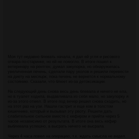
Моя тут недавно блевать начала, я дал ей угля и рисового
отвара по-старинке, но ей не помогло. В итоге пошел к
ветеринару на рентген, думал закупорка, но обнаружилась
увеличенная печень, сделали пару уколов и решили перевести
на диету на месяцок, пока печень не вернется к нормальному
состоянию. Сказали, что блюет из-за детоксикации.
На следующий день снова весь день блевала и ничего не ела,
но в туалет ходила, выдавливала из себя мало, но закупорку я
из-за этого отмел. В итоге под вечер решил снова сходить, но
на этот раз на узи. Нашли гастрит и еще ком в толстом
кишечнике, который и вызывал эту рвоту. Решили дать
слабительное сильное вместе с кефиром и прийти через 5
часов независимо от результата. В итоге она весь кефир
выблевала успешно, а высрать ничего не высрала.
Через 4 часа повел на операцию, т.к. ждать смысла не видел.