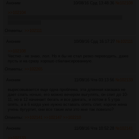
Аноним
10/08/16 Срд 13:48:36
№
102108
>>102104
антош, а на натуралку же как раз наоборот резко переводят.
разве ошибаюсь?
Ответы:
>>102111
Аноним
10/08/16 Срд 16:17:27
№
102111
>>102108
Честно - не знаю, лол. Но я бы не стал резко переводить, даже
пусть и на сразу хорошо сбалансированную.
Ответы:
>>102265
Аноним
11/08/16 Чтв 03:13:56
№
102133
вырисовывается еще одна проблема, эта длинная какашка не
дает спать ночью, его можно вечером выгулять, он спит до 10-
11, но в 12 начинает бегать и все двигать, и потом в 5 утра
опять, а в 6 когда уже нужно вставать опять спит, короче жена
учень бугуртит, они все такие или это мне так повезло?
Ответы:
>>102141
>>102147
>>102210
Аноним
11/08/16 Чтв 10:52:28
№
102141
>>102133