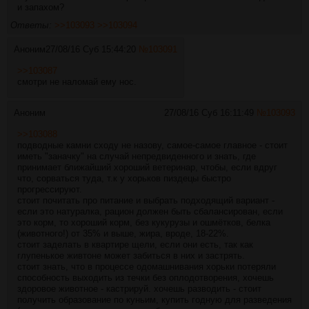
и запахом?
Ответы:
>>103093
>>103094
Аноним
27/08/16 Суб 15:44:20
№
103091
>>103087
смотри не наломай ему нос.
Аноним
27/08/16 Суб 16:11:49
№
103093
>>103088
подводные камни сходу не назову, самое-самое главное - стоит
иметь "заначку" на случай непредвиденного и знать, где
принимает ближайший хороший ветеринар, чтобы, если вдруг
что, сорваться туда, т.к у хорьков пиздецы быстро
прогрессируют.
стоит почитать про питание и выбрать подходящий вариант -
если это натуралка, рацион должен быть сбалансирован, если
это корм, то хороший корм, без кукурузы и ошмётков, белка
(животного!) от 35% и выше, жира, вроде, 18-22%.
стоит заделать в квартире щели, если они есть, так как
глупенькое живтоне может забиться в них и застрять.
стоит знать, что в процессе одомашнивания хорьки потеряли
способность выходить из течки без оплодотворения, хочешь
здоровое животное - кастрируй. хочешь разводить - стоит
получить образование по куньим, купить годную для разведения