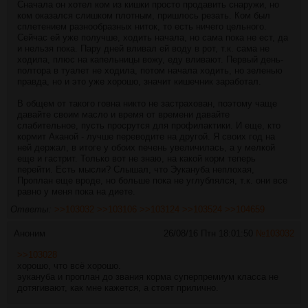
Сначала он хотел ком из кишки просто продавить снаружи, но
ком оказался слишком плотным, пришлось резать. Ком был
сплетением разнообразных ниток, то есть ничего цельного.
Сейчас ей уже получше, ходить начала, но сама пока не ест, да
и нельзя пока. Пару дней вливал ей воду в рот, т.к. сама не
ходила, плюс на капельницы вожу, еду вливают. Первый день-
полтора в туалет не ходила, потом начала ходить, но зеленью
правда, но и это уже хорошо, значит кишечник заработал.
В общем от такого говна никто не застрахован, поэтому чаще
давайте своим масло и время от времени давайте
слабительное, пусть просрутся для профилактики. И еще, кто
кормит Аканой - лучше переводите на другой. Я своих год на
ней держал, в итоге у обоих печень увеличилась, а у мелкой
еще и гастрит. Только вот не знаю, на какой корм теперь
перейти. Есть мысли? Слышал, что Эукануба неплохая,
Проплан еще вроде, но больше пока не углублялся, т.к. они все
равно у меня пока на диете.
Ответы:
>>103032
>>103106
>>103124
>>103524
>>104659
Аноним
26/08/16 Птн 18:01:50
№
103032
>>103028
хорошо, что всё хорошо.
эукануба и проплан до звания корма суперпремиум класса не
дотягивают, как мне кажется, а стоят прилично.