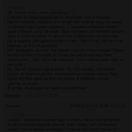
>>103093
Ня, звучит очень очень интересно ^_^
Спасибо за предупреждение по болячкам, гугл в помощь
Насчет питания, кормить его лучше чем себя не буду, но какой-
то процент еды думал отдавать. С кошками-собаками канают
каши и борщи, а тут не знаю. Просто кормить по полкило мяса в
день я точно не смогу по финансам, а прикупать бычков пару
раз в неделю или делиться котлетами - это потяну. Но точно не
кормом, ну его, не доверяю
Нет, разводить не хочу. Кастрация - она же стерилизация? Меня
всегда пугало это слово, в голове рисуются последствия
оскопления... Ужс. Но я так понимаю, этого самого гона тогда не
наступит?
Да, насчет клетки я так и понял. Ну, это хорошо, что зверя
можно не бояться делать полноправным членом семьи. Надо
будет изучить цены на все это добро. В крайнем случае,
сделаю из ящика.
В целом, благодарю за такой широкий ответ
Ответы:
>>103104
>>103108
Аноним
27/08/16 Суб 18:25:48
№
103104
>>103096
собаке с натяжкой и канает еда со стола, так уж она устроена,
не абсолютный хищный хищник, а вот кошку уже потихоньку
гробит - ей не нужны углеводы, и хорьку они точно так же не