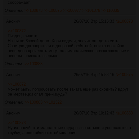
соображает.
Ответы:
>>100873
>>100875
>>100977
>>101079
>>110835
Аноним
26/07/16 Втр 15:13:33
№
100873
>>100872
Пиздец крипота.
Но ты не бросай дело. Хоря видели, значит он где-то есть.
Советую договориться с дворовой ребятней, они-то спокойно
весь двор прочесать могут за символическое вознаграждение и
веселье поискать зверька.
Ответы:
>>100883
Аноним
26/07/16 Втр 15:53:16
№
100875
>>100872
может быть, попробовать после заката ещё раз сходить? вдруг
он мертвецки спал где-нибудь?
Ответы:
>>100883
>>101322
Аноним
26/07/16 Втр 19:12:43
№
100883
>>100873
Ну их нахуй, эти малолетние пидары звонят мне и уссыкаются в
трубку, а ещё обдирают объявления.