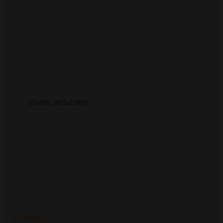
(154Кб, 960x1280)
>>101993