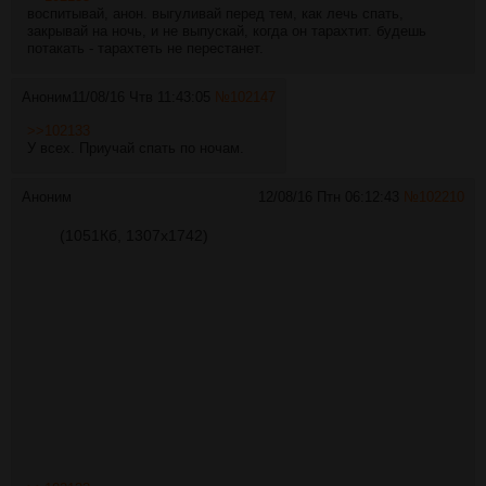
воспитывай, анон. выгуливай перед тем, как лечь спать,
закрывай на ночь, и не выпускай, когда он тарахтит. будешь
потакать - тарахтеть не перестанет.
Аноним
11/08/16 Чтв 11:43:05
№
102147
>>102133
У всех. Приучай спать по ночам.
Аноним
12/08/16 Птн 06:12:43
№
102210
(1051Кб, 1307x1742)