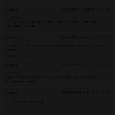
Аноним
12/08/16 Птн 20:55:22
№
102265
>>102111
С натуралки на сушку переводят постепенно, с сушки на
натуралку - резко.
Аноним
25/08/16 Чтв 21:51:44
№
102994
что-то тут у нас затишье. рассказывайте, что у ваших пушистых
новое?
Ответы:
>>103004
Аноним
26/08/16 Птн 06:51:50
№
103004
>>102994
Травлю ушных клещей, жду линьки, хорь уже визуально
жирнеть начинает.
Аноним
26/08/16 Птн 16:59:11
№
103028
(154Кб, 540x960)