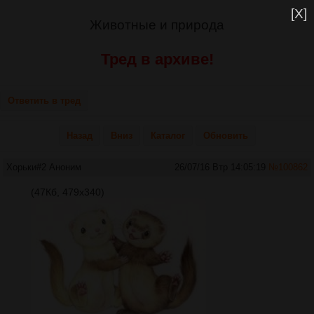
[X]
Животные и природа
Тред в архиве!
Ответить в тред
Назад
Вниз
Каталог
Обновить
Хорьки#2
Аноним
26/07/16 Втр 14:05:19
№
100862
(47Кб, 479x340)