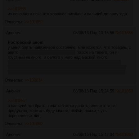
>>101855
из основного пока что хорошее питание и кальций до полугода.
Ответы:
>>101859
Аноним
08/08/16 Пнд 13:15:56
№
101858
Ростовский анон!
у меня опять навязчивое состояние, мне кажется, что товарищ с
авито
номер объявления 819064984
похож на твоего, он и
грустный немного, и белого у него над маской много.
почему у него с собой набор всего? чёрт знает, пропал он 3
недели назад, мб, они за это время взяли ему барахла, чтобы
оставить себе, но он их заебал, потому всё вместе и отдают?
Ответы:
>>102014
Аноним
08/08/16 Пнд 15:24:59
№
101859
>>101857
а кальуий где брать, типа таблетки давать, или что-то из
продуктов, кормить буду мясом, шейки, ножки, чуть
перепелиных яиц,
Ответы:
>>101860
Аноним
08/08/16 Пнд 15:42:04
№
101860