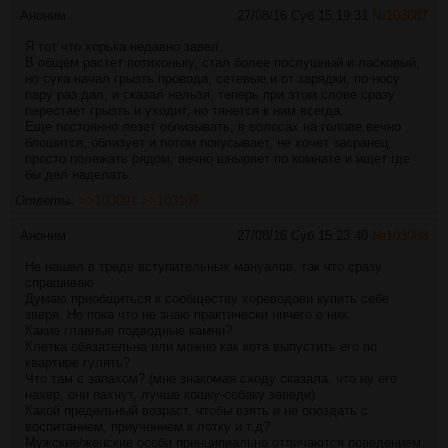
Аноним
27/08/16 Суб 15:19:31
№
103087
Я тот что хорька недавно завел.
В общем растет потихоньку, стал более послушный и ласковый,
но сука начал грызть провода, сетевые и от зарядки, по носу
пару раз дал, и сказал нельзя, теперь при этом слове сразу
перестает грызть и уходит, но тянется к ним всегда.
Еще постоянно лезет облизывать, в волосах на голове вечно
блошится, облизует и потом покусывает, не хочет засранец
просто полежать рядом, вечно шныряет по комнате и ищет где
бы дел наделать.
Ответы:
>>103091
>>103106
Аноним
27/08/16 Суб 15:23:40
№
103088
Не нашел в треде вступительных мануалов, так что сразу
спрашиваю
Думаю приобщиться к сообществу хореводови купить себе
зверя. Но пока что не знаю практически ничего о них.
Какие главные подводные камни?
Клетка обязательна или можно как кота выпустить его по
квартире гулять?
Что там с запахом? (мне знакомая сходу сказала, что ну его
нахер, они пахнут, лучше кошку-собаку заведи)
Какой предельный возраст, чтобы взять и не опоздать с
воспитанием, приучением к лотку и т.д?
Мужские/женские особи принципиально отличаются поведением