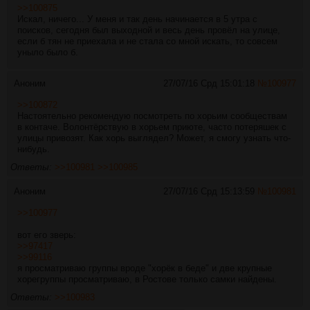
>>100875
Искал, ничего... У меня и так день начинается в 5 утра с
поисков, сегодня был выходной и весь день провёл на улице,
если б тян не приехала и не стала со мной искать, то совсем
уныло было б.
Аноним
27/07/16 Срд 15:01:18
№
100977
>>100872
Настоятельно рекомендую посмотреть по хорьим сообществам
в контаче. Волонтёрствую в хорьем приюте, часто потеряшек с
улицы привозят. Как хорь выглядел? Может, я смогу узнать что-
нибудь.
Ответы:
>>100981
>>100985
Аноним
27/07/16 Срд 15:13:59
№
100981
>>100977
вот его зверь:
>>97417
>>99116
я просматриваю группы вроде "хорёк в беде" и две крупные
хорегруппы просматриваю, в Ростове только самки найдены.
Ответы:
>>100983