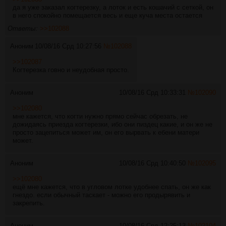
да я уже заказал когтерезку, а лоток и есть кошачий с сеткой, он
в него спокойно помещается весь и еще куча места остается
Ответы:
>>102088
Аноним
10/08/16 Срд 10:27:56
№
102088
>>102087
Когтерезка говно и неудобная просто.
Аноним
10/08/16 Срд 10:33:31
№
102090
>>102080
мне кажется, что когти нужно прямо сейчас обрезать, не
дожидаясь приезда когтерезки, ибо они пиздец какие, и он же не
просто зацепиться может им, он его вырвать к ебени матери
может.
Аноним
10/08/16 Срд 10:40:50
№
102095
>>102080
ещё мне кажется, что в угловом лотке удобнее спать, он же как
гнездо. если обычный таскает - можно его продырявить и
закрепить.
Аноним
10/08/16 Срд 12:25:13
№
102104