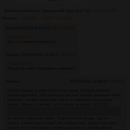
Шапка в разработке, предыдущий тред тонет тут:
>>76269 (OP)
Ответы:
>>100863
>>100870
>>105140
Аноним
26/07/16 Втр 14:07:07
№
100863
>>100862 (OP)
вот это у меня жопорукость.
Аноним
26/07/16 Втр 14:54:17
№
100870
>>100862 (OP)
Модер же может поправить название?
Аноним
26/07/16 Втр 15:09:43
№
100872
Короче пиздец, у меня опустились руки. Сегодня пошёл в
домоуправление, там оказалось весьма добрая знакомая тётка
работает, которая дала мне ключи от подвалов нескольких
домов. Обыскал там всё, чего только не нашёл
в один из
подвалов кошки ходят рожать и бросают котят, в итоге там весь
подвал в кошачьих трупиках, некоторые ещё шевелились даже
,
но своего хорька не нашёл. Я без понятие теперь, где его
искать, у меня просто идей нет. Каждый раз, когда я засыпаю
снится, что я его нашёл, не могу выспаться, голова уже не