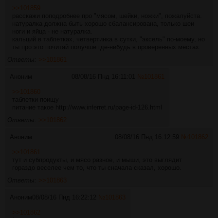
>>101859
расскажи поподробнее про "мясом, шейки, ножки", пожалуйста.
натуралка должна быть хорошо сбалансирована, только шеи
ноги и яйца - не натуралка.
кальций в таблетках, четвертинка в сутки, "эксель" по-моему, но
ты про это почитай получше где-нибудь в проверенных местах.
Ответы:
>>101861
Аноним
08/08/16 Пнд 16:11:01
№
101861
>>101860
таблетки поищу
питание такое
http://www.inferret.ru/page-id-126.html
Ответы:
>>101862
Аноним
08/08/16 Пнд 16:12:59
№
101862
>>101861
тут и субпродукты, и мясо разное, и мыши, это выглядит
гораздо веселее чем то, что ты сначала сказал, хорошо.
Ответы:
>>101863
Аноним
08/08/16 Пнд 16:22:12
№
101863
>>101862