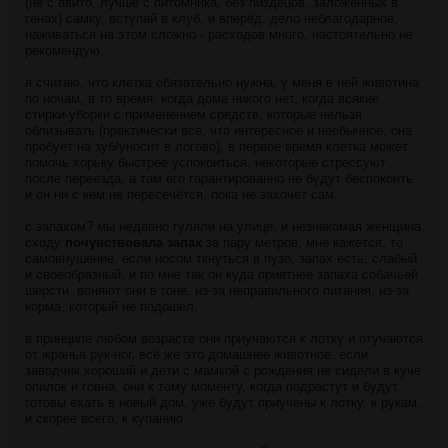
(не с авито, лучше с питомника, без пиздецов, заложенных в
генах) самку, вступай в клуб, и вперёд. дело неблагодарное,
наживаться на этом сложно - расходов много, настоятельно не
рекомендую.
я считаю, что клетка обязательно нужна, у меня в ней животина
по ночам, в то время, когда дома никого нет, когда всякие
стирки-уборки с применением средств, которые нельзя
облизывать (практически всё, что интересное и необычное, она
пробует на зуб/уносит в логово), в первое время клетка может
помочь хорьку быстрее успокоиться, некоторые стрессуют
после переезда, а там его гарантированно не будут беспокоить
и он ни с кем не пересечётся, пока не захочет сам.
с запахом? мы недавно гуляли на улице, и незнакомая женщина
сходу
почувствовала запах
за пару метров, мне кажется, то
самовнушение. если носом ткнуться в пузо, запах есть, слабый
и своеобразный, и по мне так он куда приятнее запаха собачьей
шерсти. воняют они в гоне, из-за неправильного питания, из-за
корма, который не подошёл.
в принципе любом возрасте они приучаются к лотку и отучаются
от жранья рук-ног, всё же это домашнее животное. если
заводчик хороший и дети с мамкой с рождения не сидели в куче
опилок и говна, они к тому моменту, когда подрастут и будут
готовы ехать в новый дом, уже будут приучены к лотку, к рукам,
и скорее всего, к купанию.