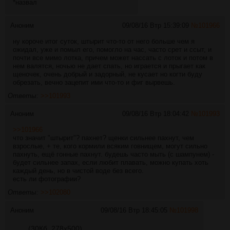
*назвал
Аноним
09/08/16 Втр 15:39:09
№
101966
ну короче итог суток, штырит что-то от него больше чем я
ожидал, уже и помыл его, помогло на час, часто срет и ссыт, и
почти все мимо лотка, причем может нассать с лоток и потом в
нем валятся, ночью не дает спать, но играется и прыгает как
щеночек, очень добрый и задорный, не кусает но когти буду
обрезать, вечно зацепит ими что-то и фиг вырвешь.
Ответы:
>>101993
Аноним
09/08/16 Втр 18:04:42
№
101993
>>101966
что значит "штырит"? пахнет? щенки сильнее пахнут, чем
взрослые, + те, кого кормили всяким говнищем, могут сильно
пахнуть, ещё гонные пахнут. будешь часто мыть (с шампунем) -
будет сильнее запах, если любит плавать, можно купать хоть
каждый день, но в чистой воде без всего.
есть ли фотографии?
Ответы:
>>102080
Аноним
09/08/16 Втр 18:45:05
№
101998
(30Кб, 278x500)