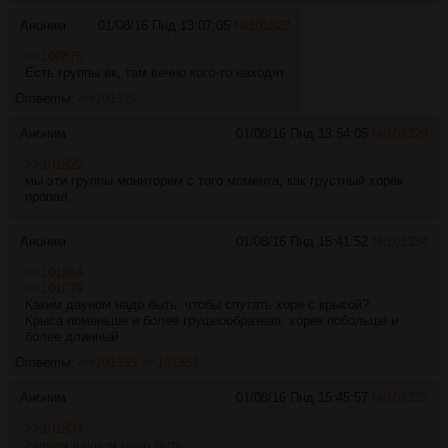
Аноним
01/08/16 Пнд 13:07:05
№
101322
>>100875
Есть группы вк, там вечно кого-то находят
Ответы:
>>101329
Аноним
01/08/16 Пнд 13:54:05
№
101329
>>101322
мы эти группы мониторим с того момента, как грустный хорёк
пропал.
Аноним
01/08/16 Пнд 15:41:52
№
101334
>>101254
>>101079
Каким дауном надо быть, чтобы спутать хоря с крысой?
Крыса поменьше и более грушеообразная, хорек побольше и
более длинный
Ответы:
>>101335
>>101351
Аноним
01/08/16 Пнд 15:45:57
№
101335
>>101334
>каким дауном надо быть