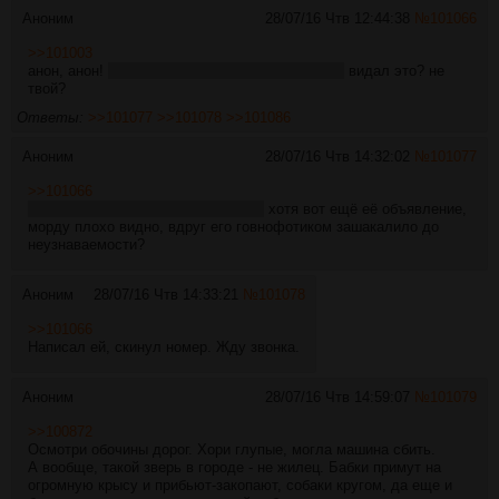
Аноним
28/07/16 Чтв 12:44:38
№
101066
>>101003
анон, анон!
https://vk.com/wall-76714217_84312
видал это? не
твой?
Ответы:
>>101077
>>101078
>>101086
Аноним
28/07/16 Чтв 14:32:02
№
101077
>>101066
https://vk.com/wall-103962690_6457
хотя вот ещё её объявление,
морду плохо видно, вдруг его говнофотиком зашакалило до
неузнаваемости?
Аноним
28/07/16 Чтв 14:33:21
№
101078
>>101066
Написал ей, скинул номер. Жду звонка.
Аноним
28/07/16 Чтв 14:59:07
№
101079
>>100872
Осмотри обочины дорог. Хори глупые, могла машина сбить.
А вообще, такой зверь в городе - не жилец. Бабки примут на
огромную крысу и прибьют-закопают, собаки кругом, да еще и