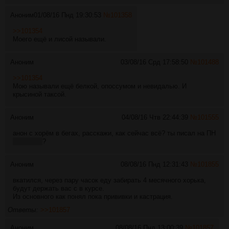
Аноним
01/08/16 Пнд 19:30:53
№
101358
>>101354
Моего ещё и лисой называли.
Аноним
03/08/16 Срд 17:58:50
№
101488
>>101354
Мою называли ещё белкой, опоссумом и невидалью. И
крысиной таксой.
Аноним
04/08/16 Чтв 22:44:39
№
101555
анон с хорём в бегах, расскажи, как сейчас всё? ты писал на ПН
хорёк.нет
?
Аноним
08/08/16 Пнд 12:31:43
№
101855
вкатился, через пару часок еду забирать 4 месячного хорька,
будут держать вас с в курсе.
Из основного как понял пока прививки и кастрация.
Ответы:
>>101857
Аноним
08/08/16 Пнд 13:00:39
№
101857