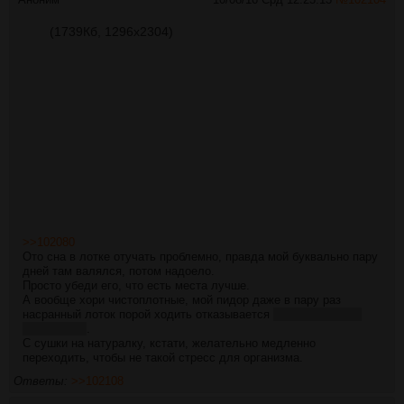
(1739Кб, 1296x2304)
>>102080
Ото сна в лотке отучать проблемно, правда мой буквально пару
дней там валялся, потом надоело.
Просто убеди его, что есть места лучше.
А вообще хори чистоплотные, мой пидор даже в пару раз
насранный лоток порой ходить отказывается
потому что срет
посередине
.
С сушки на натуралку, кстати, желательно медленно
переходить, чтобы не такой стресс для организма.
Ответы:
>>102108