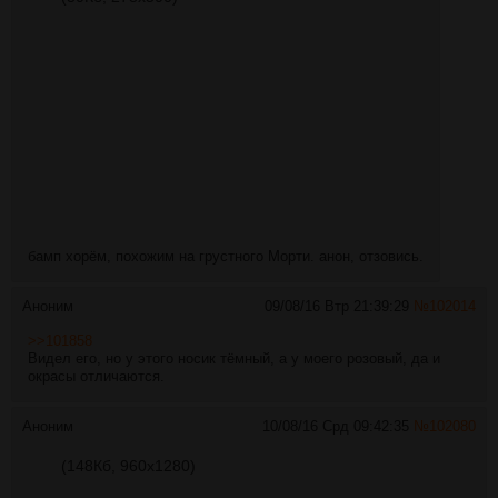
бамп хорём, похожим на грустного Морти. анон, отзовись.
Аноним
09/08/16 Втр 21:39:29
№
102014
>>101858
Видел его, но у этого носик тёмный, а у моего розовый, да и
окрасы отличаются.
Аноним
10/08/16 Срд 09:42:35
№
102080
(148Кб, 960x1280)