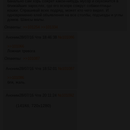
банально сам хорь сожрет какой-нибудь мусор и скукожится в
ближайших зарослях, где его вскоре сожрут собаки-птицы-
кошки. Спрашивай всех подряд, может кто чего видел. И
одновременно клей объявления на все столбы, подъезды и углы
домов. Шансы малы.
Ответы:
>>101254
>>101334
Аноним
28/07/16 Чтв 18:46:38
№
101086
>>101066
Ложная тревога
Ответы:
>>101087
Аноним
28/07/16 Чтв 18:52:01
№
101087
>>101086
бля, жаль.
Аноним
28/07/16 Чтв 20:11:24
№
101092
(141Кб, 720x1280)