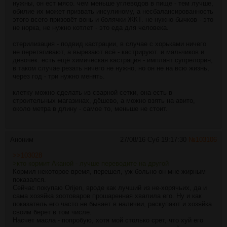
нужны, он ест мясо. чем меньше углеводов в пище - тем лучше,
обилие их может призвать инсулиному, а несбалансированность
этого всего призовёт вонь и болячки ЖКТ. не нужно бычков - это
не норка, не нужно котлет - это еда для человека.
стерилизация - подвид кастрации, в случае с хорьками ничего
не перетягивают, а вырезают всё - кастрируют. и мальчиков и
девочек. есть ещё химическая кастрация - имплант супрелорин,
в таком случае резать ничего не нужно, но он не на всю жизнь,
через год - три нужно менять.
клетку можно сделать из сварной сетки, она есть в
строительных магазинах, дёшево, а можно взять на авито,
около метра в длину - самое то, меньше не стоит.
Аноним
27/08/16 Суб 19:17:30
№
103106
>>103028
>кто кормит Аканой - лучше переводите на другой
Кормил некоторое время, перешел, уж больно он мне жирным
показался.
Сейчас покупаю Orijen, вроде как лучший из не-хорячьих, да и
сама хозяйка зоотоваров прошаренная хвалила его. Ну и как
показатель его часто не бывает в наличии, раскупают и хозяйка
своим берет в том числе.
Насчет масла - попробую, хотя мой столько срет, что хуй его