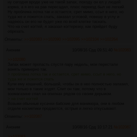
ну сегодня вроде уже не такой запах, походу он ел у людей
корма, а я его на рав пересадил, плюс переезд был не легкий.
Ну проблема лотка так и остается, срет мимо, ссыт в него, но
туда же и ложится спать, заказал угловой, повешу в углу и
надеюсь он его не будет уже по всей клетке таскать.
Что на счет когтей, я заказал когтерезку, как прийдет буду
обрезать.
Ответы:
>>102083
>>102090
>>102095
>>102104
>>102264
Аноним
10/08/16 Срд 09:51:40
№
102083
>>102080
Запах может пропасть спустя пару недель, мои перестали
вонять примерно так.
> проблема лотка так и остается, срет мимо, ссыт в него, но
туда же и ложится спать
Купи ему кошачий, большой, чтобы он в нео полностью залазил,
мои только в такие ходят. Спит он там, потому что в
зоомагазине спал на опилках рядом со своим дерьмом.
> на счет когтей
Возьми обычные кусачки бабские для маникюра, они в любом
отделе косметики продаются, острые и легко откусывают.
Ответы:
>>102087
Аноним
10/08/16 Срд 10:17:21
№
102087
>>102083