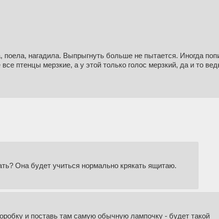
, поела, нагадила. Выпрыгнуть больше не пытается. Иногда попи
се птенцы мерзкие, а у этой только голос мерзкий, да и то вед
лать? Она будет учиться нормально крякать ящитаю.
 коробку и поставь там самую обычную лампочку - будет такой