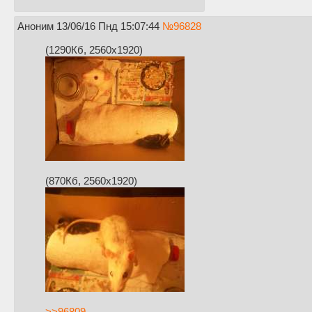
Аноним
13/06/16 Пнд 15:07:44
№
96828
(1290Кб, 2560x1920)
(870Кб, 2560x1920)
>>96809