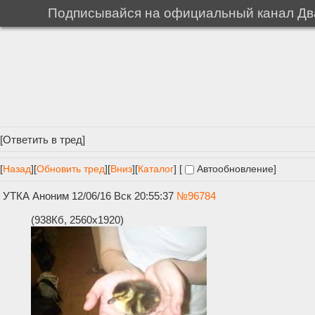
Подписывайся на официальный канал Два
[
Ответить в тред
]
[
Назад
]
[
Обновить тред
]
[
Вниз
][
Каталог
] [
Автообновление
]
УТКА
Аноним
12/06/16 Вск 20:55:37
№
96784
(938Кб, 2560x1920)