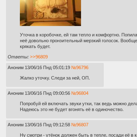
Уточка в коробочке, ей там тепло и комфортно. Попила
неё довольно пронзительный мерзкий голосок. Вообще в
крякать будет.
Ответы:
>>96809
Аноним
13/06/16 Пнд 05:01:19
№
96796
Жалко уточку. Следи за ней, ОП.
Аноним
13/06/16 Пнд 09:00:56
№
96804
Попробуй ей включать звуки утки, так ведь можно де
Надеюсь это не будет вгонять её в одиночество.
Аноним
13/06/16 Пнд 09:12:58
№
96807
Ну смотри - утёнок должен быть в тепле, посади её в