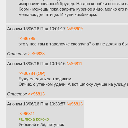
импровизированный брудер. На дно коробки постели ва
Корм - можешь пока сварить куриное яйцо, мелко его 
мешанок для птицы. И купи комбикорм.
Аноним
13/06/16 Пнд 10:01:17
№
96809
>>96795
это у неё там в тарелочке скорлупа? она не должна б
Ответы:
>>96828
Аноним
13/06/16 Пнд 10:16:16
№
96811
>>96784 (OP)
Буду следить за тредиком.
Опчик, с утенком удачи. А вот шлюху лучше на улицу
Ответы:
>>96813
Аноним
13/06/16 Пнд 10:38:57
№
96813
>>96811
>шлюха кококо
Уебывай в /b/, петушок