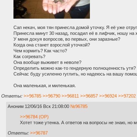
Сап некач, моя тян принесла домой уточку. Я её уже отруг
Принесла минут 30 назад, посадил её в лифчик, ношу на 
У меня дохуя вопросов, во первых, они заразные?
Когда она станет взрослой уточкой?
Чем кормить? Как часто?
Как согревать?
Она вообще выживет в неволе?
Определить можно как-то гендерную полноценность утя?
Сейчас буду усиленно гуглить, но надеюсь на вашу помо
Она маленькая, и миленькая.
Ответы:
>>96785
>>96790
>>96811
>>96857
>>96924
>>97202
Аноним
12/06/16 Вск 21:08:00
№
96785
>>96784 (OP)
Хотет тоже утенка. А ответов на вопросы не знаю, но м
Ответы:
>>96787