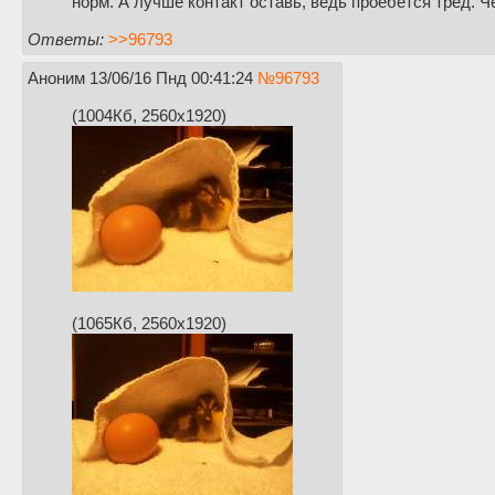
норм. А лучше контакт оставь, ведь проебется тред
Ответы:
>>96793
Аноним
13/06/16 Пнд 00:41:24
№
96793
(1004Кб, 2560x1920)
(1065Кб, 2560x1920)