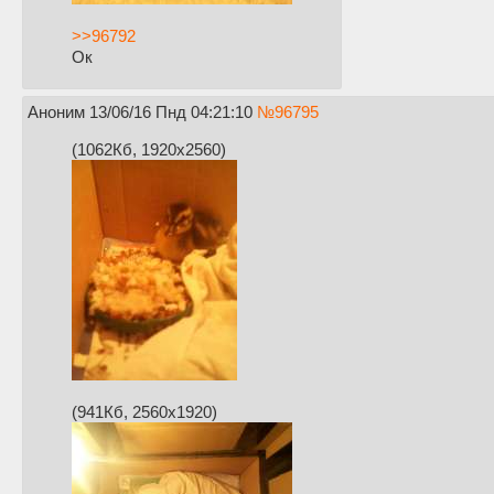
>>96792
Ок
Аноним
13/06/16 Пнд 04:21:10
№
96795
(1062Кб, 1920x2560)
(941Кб, 2560x1920)