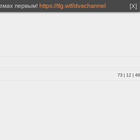
мемах первым!
https://tlg.wtf/dvachannel
[X]
73
|
12
|
48