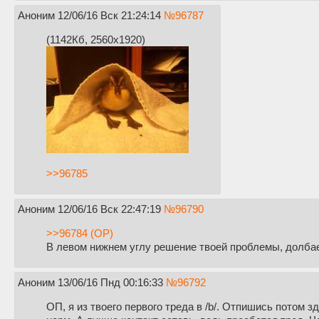
Аноним
12/06/16 Вск 21:24:14
№
96787
(1142Кб, 2560x1920)
>>96785
Аноним
12/06/16 Вск 22:47:19
№
96790
>>96784 (OP)
В левом нижнем углу решение твоей проблемы, долба
Аноним
13/06/16 Пнд 00:16:33
№
96792
ОП, я из твоего первого треда в /b/. Отпишись потом з