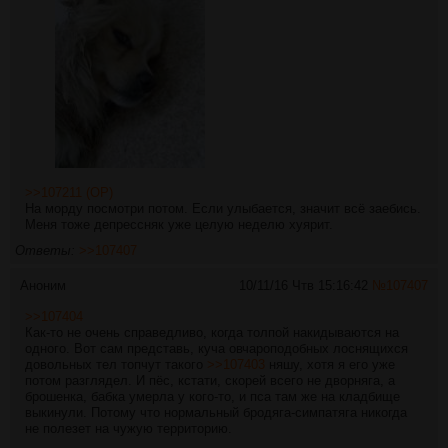
>>107211 (OP)
На морду посмотри потом. Если улыбается, значит всё заебись.
Меня тоже депрессняк уже целую неделю хуярит.
Ответы:
>>107407
Аноним
10/11/16 Чтв 15:16:42
№
107407
>>107404
Как-то не очень справедливо, когда толпой накидываются на
одного. Вот сам представь, куча овчароподобных лоснящихся
довольных тел топчут такого
>>107403
няшу, хотя я его уже
потом разглядел. И пёс, кстати, скорей всего не дворняга, а
брошенка, бабка умерла у кого-то, и пса там же на кладбище
выкинули. Потому что нормальный бродяга-симпатяга никогда
не полезет на чужую территорию.