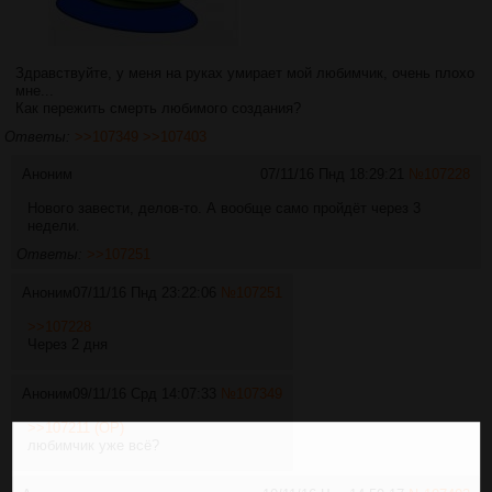
Здравствуйте, у меня на руках умирает мой любимчик, очень плохо
мне...
Как пережить смерть любимого создания?
Ответы:
>>107349
>>107403
Аноним
07/11/16 Пнд 18:29:21
№
107228
Нового завести, делов-то. А вообще само пройдёт через 3
недели.
Ответы:
>>107251
Аноним
07/11/16 Пнд 23:22:06
№
107251
>>107228
Через 2 дня
Аноним
09/11/16 Срд 14:07:33
№
107349
>>107211 (OP)
любимчик уже всё?