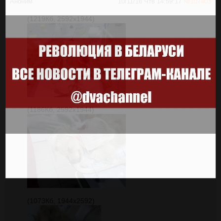
Аноним
10/11/16 Чтв 14:59:17
№
107403
(1219Кб, 2592x1944)
(1186Кб, 2592x1944)
(1073Кб, 1944x2592)