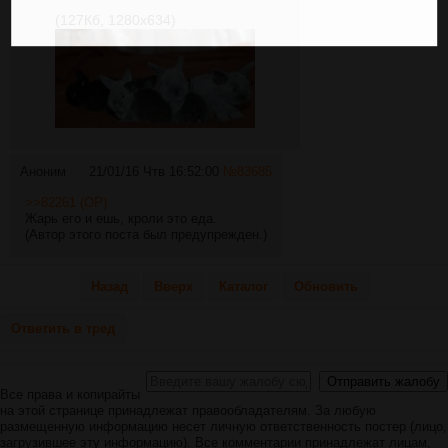
(127Кб, 1280x634)
Аноним
21/01/16 Чтв 16:52:00
№
83685
>>82261 (OP)
Жарь его и ешь, кроли это еда.
(Автор этого поста был предупрежден.)
Назад
Вверх
Каталог
Обновить
Ответить в тред
Все права и копирайты
на этой странице принадлежат правообладателям. За любую
размещенную информацию несет личную ответственность постер (лицо,
загрузившее эту информацию). Все комментарии принадлежат лицам,