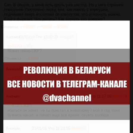
Сап. В общем, у меня есть кроль уже как год. Но у него странное
поведение. Постоянно перед тем, как поесть с кормушки,
поднимает вверх и хлопает об клетку так, что оглохнуть можно.
Ещё и фыркает. Что делать? Как вернуть его доверие?
Ответы:
>>82265
>>83658
>>83685
Аноним
01/01/16 Птн 19:02:39
№
82265
>>82261 (OP)
Может говно-ОКР?
Ответы:
>>82266
Аноним
01/01/16 Птн 19:12:38
№
82266
>>82265
Это ещё что?
Аноним
21/01/16 Чтв 11:17:09
№
83658
>>82261 (OP)
ебаться он хочет, че ты пристал к животному? мой в год тоже
буянить начал. и топает еще все время, охуеть вообще
Аноним
21/01/16 Чтв 11:22:55
№
83659