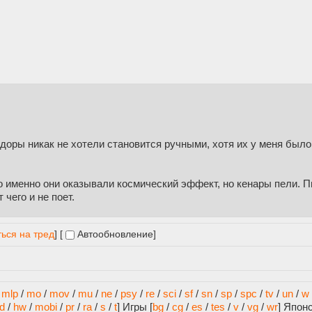
пидоры никак не хотели становится ручными, хотя их у меня было
о именно они оказывали космический эффект, но кенары пели. П
 чего и не поет.
ься на тред
] [
Автообновление
]
/
mlp
/
mo
/
mov
/
mu
/
ne
/
psy
/
re
/
sci
/
sf
/
sn
/
sp
/
spc
/
tv
/
un
/
w
d
/
hw
/
mobi
/
pr
/
ra
/
s
/
t
]
Игры [
bg
/
cg
/
es
/
tes
/
v
/
vg
/
wr
]
Япон