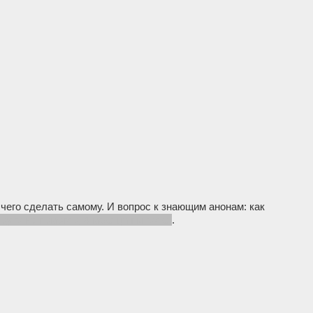
 чего сделать самому. И вопрос к знающим анонам: как
оута не помогло, 4 месяца пытался
.