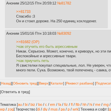
Аноним
25/12/15 Птн 20:59:12
№
81782
>>81733
Спасибо :3
Он и стоил дороже. На 250 единиц хохлоденег.
Аноним
15/01/16 Птн 10:18:03
№
83092
>>81682 (OP)
>как отучить его быть агрессивным
Никак. Серьезно. Может, конечно, я криворук, но эти 
Беспокойные и агрессивные твари.
>как приучить петь
Я свистелки покупал специальные, лол. Не уверен, чт
много пели. Сука. Возможно, твой попеченец - самка, от
[
Назад
]
[
Обновить тред
]
[
Вверх
][
Каталог
] [
Реквест разбана
] [
Подписат
[
Ответить в тред
]
Тематика [
au
/
bi
/
biz
/
bo
/
c
/
em
/
fa
/
fiz
/
fl
/
ftb
/
hh
/
hi
/
me
/
mg
wp
/
zog
]
Творчество [
di
/
diy
/
mus
/
pa
/
p
/
wrk
]
Техника и софт [
g