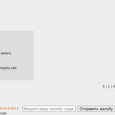
 много.
издец как
6
|
1
|
4
/
wh
/
wm
/
ская