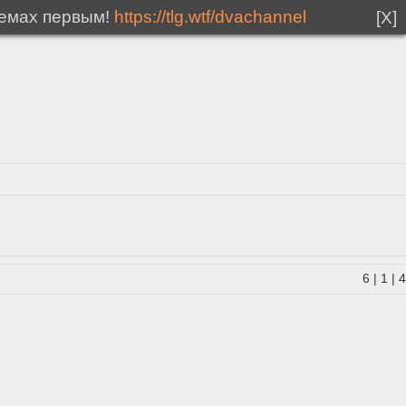
мемах первым!
https://tlg.wtf/dvachannel
[X]
6
|
1
|
4