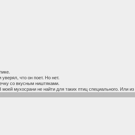
пике.
 уверял, что он поет. Но нет.
ечку со вкусным ништяками.
 моей мухосрани не найти для таких птиц специального. Или из
ывать темным платком клетку и давать слушать пение с диска/н