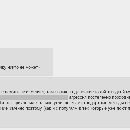
чку никто не может?
не память не изменяет, там только содержание какой-то одной к
ь/уменьшаешь нужный ингредиент
агрессия постепенно проходи
асчет приучения к пению гугли, но если стандартные методы н
вчие, именно поэтому (как и с попугаями) тех которые уже поют 