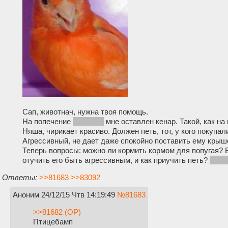
Сап, животнач, нужна твоя помощь.
На попечение
навсегда
мне оставлен кенар. Такой, как на 
Няша, чирикает красиво. Должен петь, тот, у кого покупали
Агрессивный, не дает даже спокойно поставить ему крыш
Теперь вопросы: можно ли кормить кормом для попугая? В
отучить его быть агрессивным, и как приучить петь?
Накр
Ответы:
>>81683
>>83092
Аноним
24/12/15 Чтв 14:19:49
№
81683
>>81682 (OP)
Птицебамп