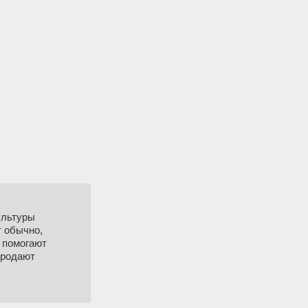
ультуры
т обычно,
е помогают
продают