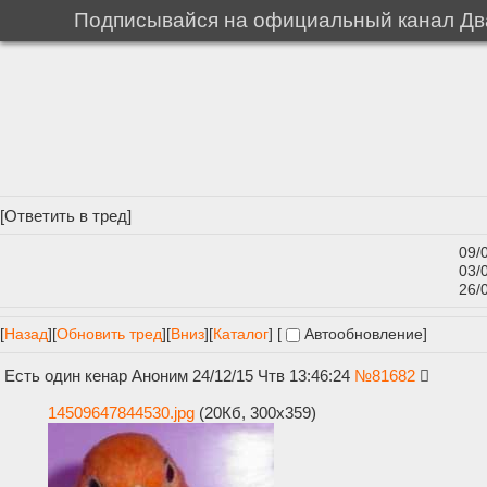
Подписывайся на официальный канал Два
[
Ответить в тред
]
09/
03/
26/
[
Назад
]
[
Обновить тред
]
[
Вниз
][
Каталог
] [
Автообновление
]
Есть один кенар
Аноним
24/12/15 Чтв 13:46:24
№
81682
14509647844530.jpg
(20Кб, 300x359)