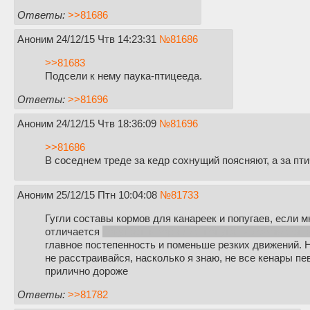
Ответы:
>>81686
Аноним
24/12/15 Чтв 14:23:31
№
81686
>>81683
Подсели к нему паука-птицееда.
Ответы:
>>81696
Аноним
24/12/15 Чтв 18:36:09
№
81696
>>81686
В соседнем треде за кедр сохнущий поясняют, а за пти
Аноним
25/12/15 Птн 10:04:08
№
81733
Гугли составы кормов для канареек и попугаев, если м
отличается
покупаешь корм для попугая и добавляеш
главное постепенность и поменьше резких движений. Н
не расстраивайся, насколько я знаю, не все кенары пе
прилично дороже
Ответы:
>>81782