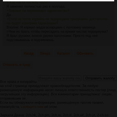
> Как часто чистить грунт?
Я заменял полностью раз в полгода.
>Хорошо ли переживают одиночество?
Да.
>Если не готов кормить их ящерицами/ грызунами, достаточно
ли будет кормежки тараканами?
Вполне. Я кормил мадагаскарцами с половину мизинца.
>Чем их брать чтобы пересадить на время чистки террариума?
Я брал руками, можно двумя палочками. Просто под нее
подсовываешь и поднимаешь.
Назад
Вверх
Каталог
Обновить
Ответить в тред
Все права и копирайты
на этой странице принадлежат правообладателям. За любую
размещенную информацию несет личную ответственность постер (лицо,
загрузившее эту информацию). Все комментарии принадлежат лицам,
отправившим их.
Если вы обнаружили информацию, размещённую против правил,
пожалуйста,
сообщите нам
об этом.
Зеркала Двача: 2ch.hk, 2ch.pm, 2ch.re, 2ch.tf, 2ch.wf, 2ch.yt, 2-ch.so