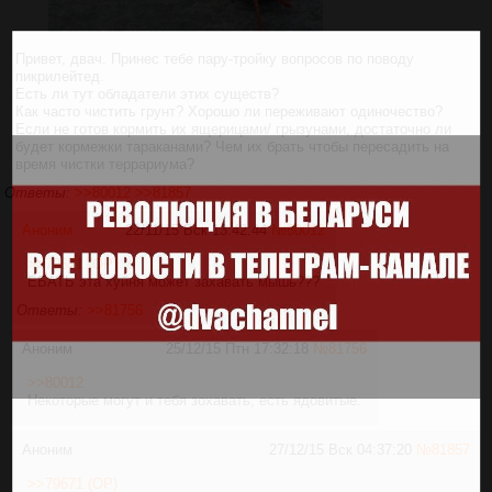
Привет, двач. Принес тебе пару-тройку вопросов по поводу
пикрилейтед.
Есть ли тут обладатели этих существ?
Как часто чистить грунт? Хорошо ли переживают одиночество?
Если не готов кормить их ящерицами/ грызунами, достаточно ли
будет кормежки тараканами? Чем их брать чтобы пересадить на
время чистки террариума?
Ответы:
>>80012
>>81857
Аноним
22/11/15 Вск 13:42:44
№
80012
>>79671 (OP)
ЕБАТЬ эта хуйня может захавать мышь???
Ответы:
>>81756
Аноним
25/12/15 Птн 17:32:18
№
81756
>>80012
Некоторые могут и тебя зохавать, есть ядовитые.
Аноним
27/12/15 Вск 04:37:20
№
81857
>>79671 (OP)