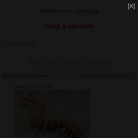
[X]
Животные и природа
Тред в архиве!
Ответить в тред
Назад
Вниз
Каталог
Обновить
Сколопендр нить
Аноним
16/11/15 Пнд 19:18:22
№
79671
(186Кб, 1024x768)