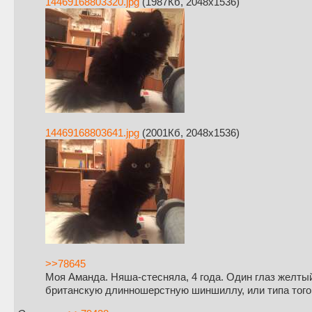
14469168803320.jpg
(1987Кб, 2048x1536)
14469168803641.jpg
(2001Кб, 2048x1536)
>>78645
Моя Аманда. Няша-стесняла, 4 года. Один глаз желтый
британскую длинношерстную шиншиллу, или типа того