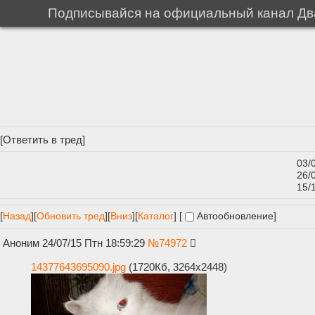
Подписывайся на официальный канал Два
[
Ответить в тред
]
03/
26/
15/
[
Назад
]
[
Обновить тред
]
[
Вниз
][
Каталог
] [
Автообновление
]
Аноним
24/07/15 Птн 18:59:29
№
74972
14377643695090.jpg
(1720Кб, 3264x2448)