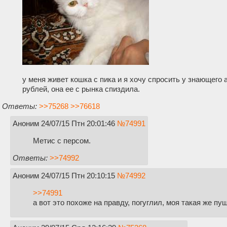
у меня живет кошка с пика и я хочу спросить у знающего 
рублей, она ее с рынка спиздила.
Ответы:
>>75268
>>76618
Аноним
24/07/15 Птн 20:01:46
№
74991
Метис с персом.
Ответы:
>>74992
Аноним
24/07/15 Птн 20:10:15
№
74992
>>74991
а вот это похоже на правду, погуглил, моя такая же пу