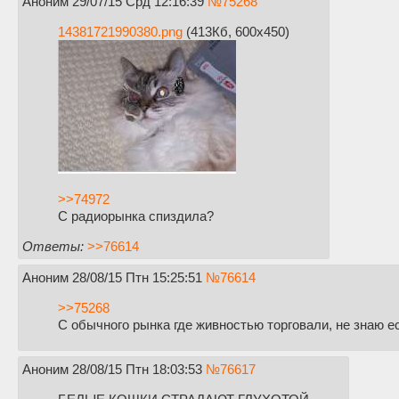
Аноним
29/07/15 Срд 12:16:39
№
75268
14381721990380.png
(413Кб, 600x450)
>>74972
С радиорынка спиздила?
Ответы:
>>76614
Аноним
28/08/15 Птн 15:25:51
№
76614
>>75268
С обычного рынка где живностью торговали, не знаю ес
Аноним
28/08/15 Птн 18:03:53
№
76617