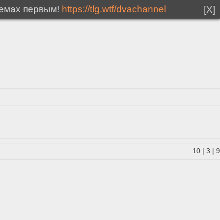
мемах первым!
https://tlg.wtf/dvachannel
[X]
10
|
3
|
9