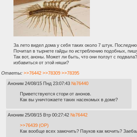
За лето видел дома у себя таких около 7 штук. Последн
Почитал в тырнете гайды по истреблению подобных, пишут
Так вот, аноны. Может ли быть, что они ползут с подвала
избавиться от этой няши?
Ответы:
>>76442
>>78309
>>78395
Аноним
24/08/15 Пнд 23:07:43
№
76440
Приветствуются стори от анонов.
Как вы уничтожаете таких насекомых в доме?
Аноним
25/08/15 Втр 00:27:42
№
76442
>>76439 (OP)
Как вообще всех замочить? Пауков как мочить? Заеба