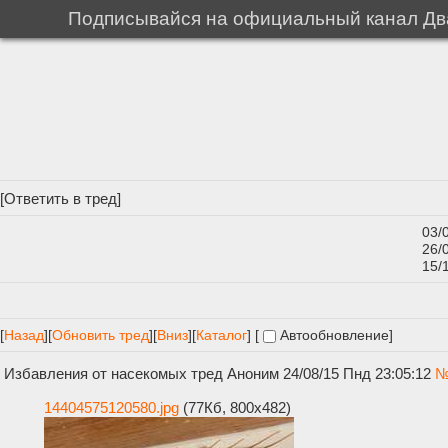
Подписывайся на официальный канал Два
[
Ответить в тред
]
03/
26/
15/
[
Назад
]
[
Обновить тред
]
[
Вниз
][
Каталог
] [
Автообновление
]
Избавления от насекомых тред
Аноним
24/08/15 Пнд 23:05:12
14404575120580.jpg
(77Кб, 800x482)