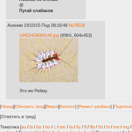
@
Пугай слабаков
Аноним
19/10/15 Пнд 08:16:48
№
78526
14452426084140.jpg
(89Кб, 604x453)
Это же Рейму.
[
Назад
]
[
Обновить тред
]
[
Вверх
][
Каталог
] [
Реквест разбана
] [
Подписат
[
Ответить в тред
]
Тематика [
au
/
bi
/
biz
/
bo
/
c
/
em
/
fa
/
fiz
/
fl
/
ftb
/
hh
/
hi
/
me
/
mg