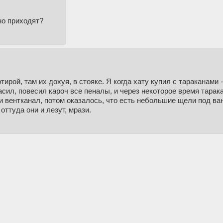
но приходят?
рой, там их дохуя, в стояке. Я когда хату купил с тараканами -
асил, повесил кароч все пеналы, и через некоторое время тарак
и вентканал, потом оказалось, что есть небольшие щели под ван
оттуда они и лезут, мрази.