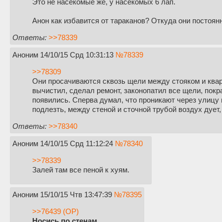
Это не насекомые же, у насекомых 6 лап.
Анон как избавится от тараканов? Откуда они постоян
Ответы:
>>78339
Аноним
14/10/15 Срд 10:31:13
№
78339
>>78309
Они просачиваются сквозь щели между стояком и кварти
вычистил, сделал ремонт, законопатил все щели, покр
появились. Сперва думал, что проникают через улицу 
подлезть, между стеной и сточной трубой воздух дует, 
Ответы:
>>78340
Аноним
14/10/15 Срд 11:12:24
№
78340
>>78339
Залей там все пеной к хуям.
Аноним
15/10/15 Чтв 13:47:39
№
78395
>>76439 (OP)
Носись по стенам