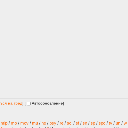
ься на тред
] [
Автообновление
]
/
mlp
/
mo
/
mov
/
mu
/
ne
/
psy
/
re
/
sci
/
sf
/
sn
/
sp
/
spc
/
tv
/
un
/
w