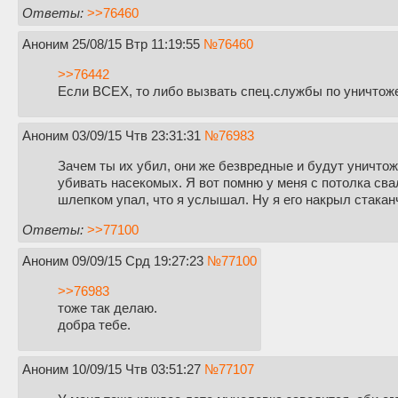
Ответы:
>>76460
Аноним
25/08/15 Втр 11:19:55
№
76460
>>76442
Если ВСЕХ, то либо вызвать спец.службы по уничтож
Аноним
03/09/15 Чтв 23:31:31
№
76983
Зачем ты их убил, они же безвредные и будут уничтож
убивать насекомых. Я вот помню у меня с потолка сва
шлепком упал, что я услышал. Ну я его накрыл стакан
Ответы:
>>77100
Аноним
09/09/15 Срд 19:27:23
№
77100
>>76983
тоже так делаю.
добра тебе.
Аноним
10/09/15 Чтв 03:51:27
№
77107