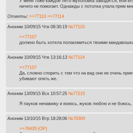
У меня тоже каждое лето мухоловка заводится, еби ег
ничего не помогает. Однажды с потолка упала прям мне
Ответы:
>>77110
>>77114
Аноним
10/09/15 Чтв 08:30:19
№
77110
>>77107
должно быть хотела полакомиться твоими мандавошк
Аноним
10/09/15 Чтв 13:16:13
№
77114
>>77107
Да, сложно спорить с тем что на вид они не очень при
убивают опять же.
Аноним
13/09/15 Вск 10:57:25
№
77215
Я пауков ненавижу и юоюсь, жуков люблю и не боюсь,
Аноним
13/10/15 Втр 18:28:06
№
78309
>>76439 (OP)