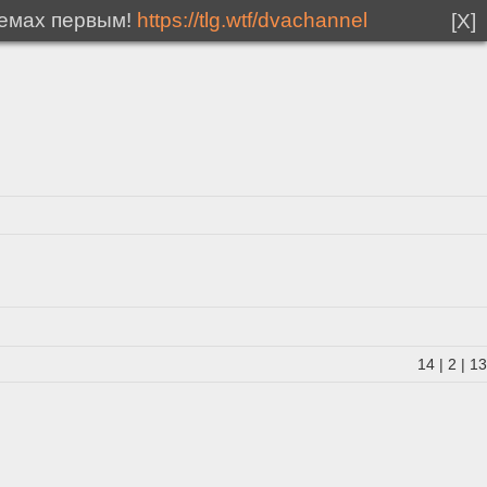
мемах первым!
https://tlg.wtf/dvachannel
[X]
14
|
2
|
13