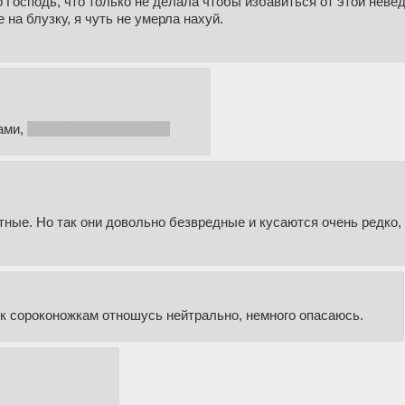
о Господь, что только не делала чтобы избавиться от этой неве
 на блузку, я чуть не умерла нахуй.
ами,
сцука ты ачкарваная :)
ятные. Но так они довольно безвредные и кусаются очень редко,
 к сороконожкам отношусь нейтрально, немного опасаюсь.