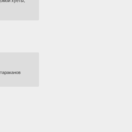
домой хуеты,
 тараканов