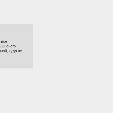
 всё
аны сного
ной, куда не