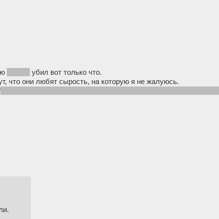
юю
нехотя
убил вот только что.
, что они любят сырость, на которую я не жалуюсь.
?
ну либо через двери/окна, либо в какой-то комнате в полу дыра 
ли.