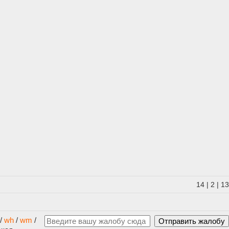
14
|
2
|
13
/
wh
/
wm
/