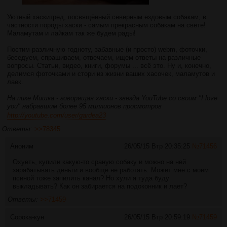
Уютный хаскитред, посвящённый северным ездовым собакам, в
частности породы хаски - самым прекрасным собакам на свете!
Маламутам и лайкам так же будем рады!
Постим различную годноту, забавные (и просто) webm, фоточки,
беседуем, спрашиваем, отвечаем, ищем ответы на различные
вопросы. Статьи, видео, книги, форумы ... всё это. Ну и, конечно,
делимся фоточками и стори из жизни ваших хасочек, маламутов и
лаек.
На пике Мишка - говорящая хаски - звезда YouTube со своим "I love
you" набравшим более 95 миллионов просмотров
http://youtube.com/user/gardea23
Ответы:
>>78345
Аноним
26/05/15 Втр 20:35:25
№
71456
Охуеть, купили какую-то сраную собаку и можно на ней
зарабатывать деньги и вообще не работать. Может мне с моим
псиной тоже запилить канал? Но хули я туда буду
выкладывать? Как он забирается на подоконник и лает?
Ответы:
>>71459
Сорока-кун
26/05/15 Втр 20:59:19
№
71459