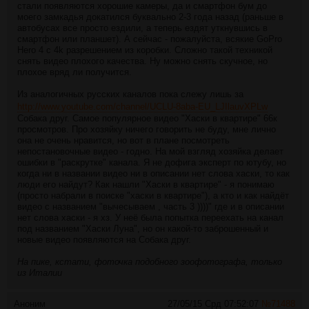
стали появляются хорошие камеры, да и смартфон бум до
моего замкадья докатился буквально 2-3 года назад (раньше в
автобусах все просто ездили, а теперь ездят уткнувшись в
смартфон или планшет). А сейчас - пожалуйста, всякие GoPro
Hero 4 с 4k разрешением из коробки. Сложно такой техникой
снять видео плохого качества. Ну можно снять скучное, но
плохое вряд ли получится.
Из аналогичных русских каналов пока слежу лишь за
http://www.youtube.com/channel/UCLU-8aba-EU_LJIlauvXPLw
Собака друг. Самое популярное видео "Хаски в квартире" 66к
просмотров. Про хозяйку ничего говорить не буду, мне лично
она не очень нравится, но вот в плане посмотреть
непостановочные видео - годно. На мой взгляд хозяйка делает
ошибки в "раскрутке" канала. Я не дофига эксперт по ютубу, но
когда ни в названии видео ни в описании нет слова хаски, то как
люди его найдут? Как нашли "Хаски в квартире" - я понимаю
(просто набрали в поиске "хаски в квартире"), а кто и как найдёт
видео с названием "вычесываем , часть 3 ))))" где и в описании
нет слова хаски - я хз. У неё была попытка переехать на канал
под названием "Хаски Луна", но он какой-то заброшенный и
новые видео появляются на Собака друг.
На пике, кстати, фоточка подобного зоофотографа, только
из Италии
Аноним
27/05/15 Срд 07:52:07
№
71488