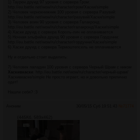
1) Таурен друид 97 уровня с сервера Гром:
http://eu.battle.net/wow/ru/character/гром/Хаски/simple
2) Человек чернокнижник 100 уровня с сервера Разувий:
http://eu.battle.net/wow/ru/character/разувий/Хаски/simple
3) Человек воин 90 уровня с сервера Галакронд:
http://eu.battle.net/wow/ru/character/галакронд/Хаски/simple
4) Хаски друид с сервера Король-лич не оплачивается
5) Ночная эльфийка друид 90 уровня с сервера Гордунни:
http://eu.battle.net/wow/ru/character/гордунни/Хаски/simple
6) Хаски друид с сервера Термоштепсель не оплачивается
Ну и отдельно стоит выделить:
7) Человек паладин 100 уровня с сервера Черный Шрам с ником
Хаскивкаске
:
http://eu.battle.net/wow/ru/character/черный-шрам/
Хаскивкаске/simple
Не просто играет, но и довольно прилично
одет!
Нашли себя? :3
Аноним
30/05/15 Суб 19:51:43
№
71774
(445Кб, 589x462)