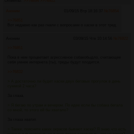
Ответы:
>>76854
>>76922
Аноним
01/09/15 Втр 18:16:37
№
76854
>>76851
Вот недавно как раз гнали с вопросами о хаски в этот тред.
Аноним
03/09/15 Чтв 10:14:56
№
76922
>>76851
Пока в нем процветает агрессивное собакобыдло, считающее
себя умнее интернета (ты), треды будут плодится.
>>76832
> А достаточно ли будет хаски двух беговых прогулок в день
суммой 2 часа?
За глаза.
> Я бегаю по утрам и вечером. По идее если бы собака бегала
со мной, то этого ей бы хватало?
За глаза хватит.
> Также, поясните каких окрасов бывают хаски? Я знаю что есть
черные и рыжеватые, но я еще видел сероватых - это не хаски?