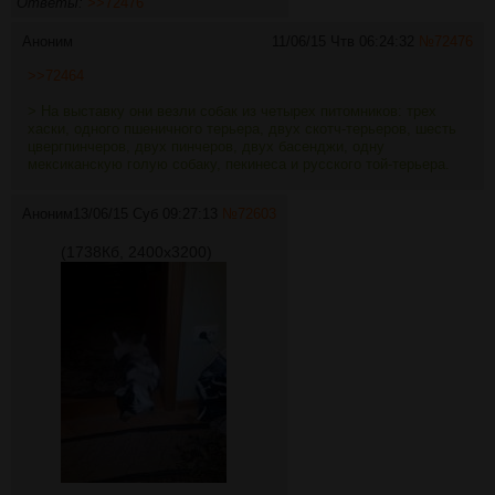
Ответы:
>>72476
Аноним
11/06/15 Чтв 06:24:32
№
72476
>>72464
> На выставку они везли собак из четырех питомников: трех
хаски, одного пшеничного терьера, двух скотч-терьеров, шесть
цвергпинчеров, двух пинчеров, двух басенджи, одну
мексиканскую голую собаку, пекинеса и русского той-терьера.
Аноним
13/06/15 Суб 09:27:13
№
72603
(1738Кб, 2400x3200)