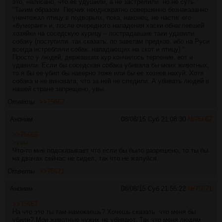
это, написано, что ее удушили, а не застрелили, но не суть.
"Таким образом, Перчик неоднократно совершенно безнаказанно
уничтожал птицу в подворьях, пока, наконец, не настиг его
«бумеранг» и, после очередного нападения хаски обнаглевшей
хозяйки на соседскую курицу – пострадавшие таки удавили
собаку (поступили, так сказать, по заветам предков, ибо на Руси
всегда истребляли собак, нападающих на скот и птицу)."
Просто у людей, державших кур кончилось терпение, вот и
удавили. Если бы соседская собака убивала бы моих животных,
то я бы ее убил бы наверно тоже или бы ее хозяев нахуй. Хотя
собака и не виновата, что за ней не следили. А убивать людей в
нашей стране запрещено, увы.
Ответы:
>>75667
Аноним
08/08/15 Суб 21:08:30
№
75667
>>75665
>увы
Что-то мне подсказывает что если бы было разрешено, то ты бы
на двачах сейчас не сидел, так что не жалуйся.
Ответы:
>>75671
Аноним
08/08/15 Суб 21:55:22
№
75671
>>75667
На что это ты там намекаешь? Хочешь сказать, что меня бы
убили? Мои животные чужих не убивают. Так что меня людям