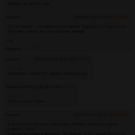
убивать не за что, лол.
Аноним
25/08/15 Втр 13:34:33
№
76466
А я чёт решил, что животные не нужны. Хорошо что тогда хаски
не купил, сейчас бы уже надоела, наверн.
-оп
Ответы:
>>76475
Аноним
25/08/15 Втр 14:51:49
№
76475
>>76466
Я не верю, что ты ОП. Давай галочку сюда.
Аноним
26/08/15 Срд 05:15:29
№
76497
>>75618
Хаски нельзя стричь.
Аноним
01/09/15 Втр 12:02:12
№
76832
А достаточно ли будет хаски двух беговых прогулок в день
суммой 2 часа?
Я бегаю по утрам и вечером. По идее если бы собака бегала со