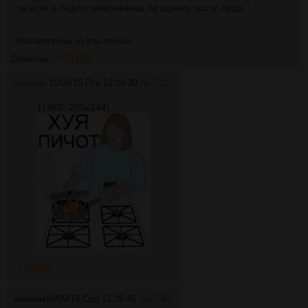
ты всех в быдло записываешь по одному посту, пидр.
>...
Насоветуешь хуеты сейчас.
Ответы:
>>77123
Аноним
11/09/15 Птн 12:09:39
№
77123
(19Кб, 200x244)
>>76931
Аноним
16/09/15 Срд 12:26:46
№
77361