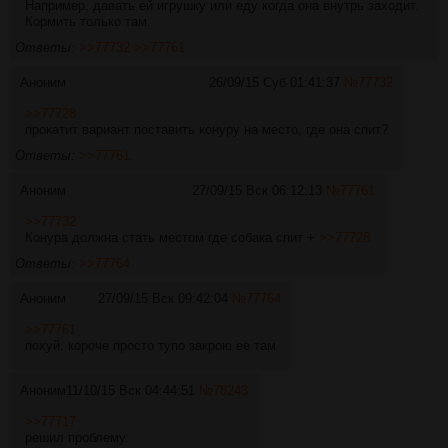
Например, давать ей игрушку или еду когда она внутрь заходит.
Кормить только там.
Ответы:
>>77732
>>77761
Аноним
26/09/15 Суб 01:41:37
№
77732
>>77728
прокатит вариант поставить конуру на место, где она спит?
Ответы:
>>77761
Аноним
27/09/15 Вск 06:12:13
№
77761
>>77732
Конура должна стать местом где собака спит +
>>77728
Ответы:
>>77764
Аноним
27/09/15 Вск 09:42:04
№
77764
>>77761
похуй. короче просто тупо закрою ее там
Аноним
11/10/15 Вск 04:44:51
№
78243
>>77717
решил проблему.