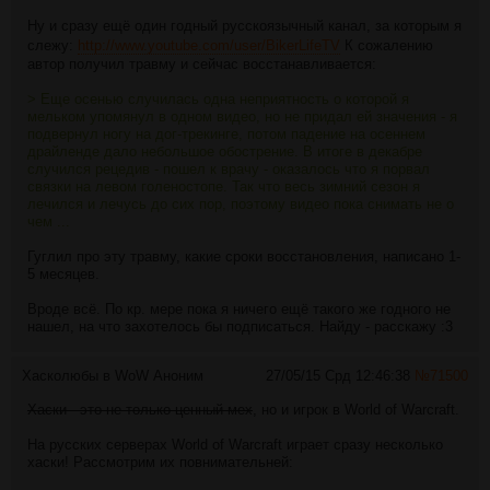
Ну и сразу ещё один годный русскоязычный канал, за которым я
слежу:
http://www.youtube.com/user/BikerLifeTV
К сожалению
автор получил травму и сейчас восстанавливается:
> Еще осенью случилась одна неприятность о которой я
мельком упомянул в одном видео, но не придал ей значения - я
подвернул ногу на дог-трекинге, потом падение на осеннем
драйленде дало небольшое обострение. В итоге в декабре
случился рецедив - пошел к врачу - оказалось что я порвал
связки на левом голеностопе. Так что весь зимний сезон я
лечился и лечусь до сих пор, поэтому видео пока снимать не о
чем ...
Гуглил про эту травму, какие сроки восстановления, написано 1-
5 месяцев.
Вроде всё. По кр. мере пока я ничего ещё такого же годного не
нашел, на что захотелось бы подписаться. Найду - расскажу :3
Хасколюбы в WoW
Аноним
27/05/15 Срд 12:46:38
№
71500
Хаски - это не только ценный мех
, но и игрок в World of Warcraft.
На русских серверах World of Warcraft играет сразу несколько
хаски! Рассмотрим их повнимательней: