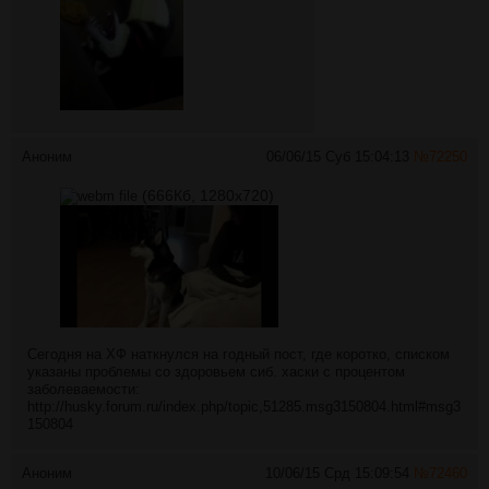
Аноним
06/06/15 Суб 15:04:13
№
72250
(666Кб, 1280x720)
Сегодня на ХФ наткнулся на годный пост, где коротко, списком
указаны проблемы со здоровьем сиб. хаски с процентом
заболеваемости:
http://husky.forum.ru/index.php/topic,51285.msg3150804.html#msg3
150804
Аноним
10/06/15 Срд 15:09:54
№
72460