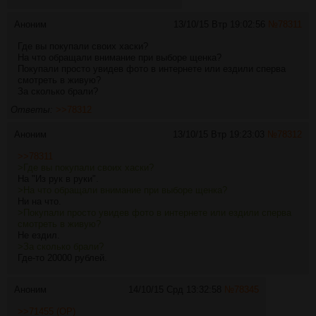
Аноним
13/10/15 Втр 19:02:56
№
78311
Где вы покупали своих хаски?
На что обращали внимание при выборе щенка?
Покупали просто увидев фото в интернете или ездили сперва
смотреть в живую?
За сколько брали?
Ответы:
>>78312
Аноним
13/10/15 Втр 19:23:03
№
78312
>>78311
>Где вы покупали своих хаски?
На "Из рук в руки".
>На что обращали внимание при выборе щенка?
Ни на что.
>Покупали просто увидев фото в интернете или ездили сперва
смотреть в живую?
Не ездил.
>За сколько брали?
Где-то 20000 рублей.
Аноним
14/10/15 Срд 13:32:58
№
78345
>>71455 (OP)