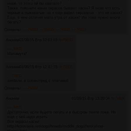
мной, то этого ей бы хватало?
Также, поясните каких окрасов бывают хаски? Я знаю что есть
черные и рыжеватые, но я еще видел сероватых - это не хаски?
Еще, в чем отличия мала утра от хаски? Им тоже нужно много
бегать?
Ответы:
>>76833
>>76835
>>76836
>>76922
Аноним
01/09/15 Втр 12:03:03
№
76833
>>76832
Маламута*
Аноним
01/09/15 Втр 12:47:15
№
76835
>>76832
заебали, в собакотред с платиной
Ответы:
>>76836
Аноним
01/09/15 Втр 13:20:04
№
76836
>>76832
Достаточно, если будете бегать и в быстром темпе тоже. Но
еще с ней надо играть.
Все окрасы хаски:
http://kotovasia.net/dogs/breeds/middle_dogs/husky/vse-
okrasy.html