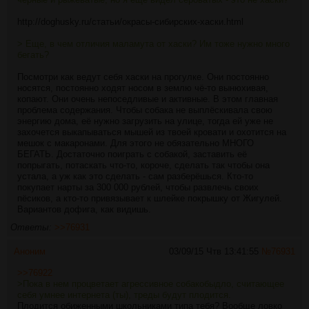
http://doghusky.ru/статьи/окрасы-сибирских-хаски.html
> Еще, в чем отличия маламута от хаски? Им тоже нужно много
бегать?
Посмотри как ведут себя хаски на прогулке. Они постоянно
носятся, постоянно ходят носом в землю чё-то вынюхивая,
копают. Они очень непоседливые и активные. В этом главная
проблема содержания. Чтобы собака не выплёскивала свою
энергию дома, её нужно загрузить на улице, тогда ей уже не
захочется выкапываться мышей из твоей кровати и охотится на
мешок с макаронами. Для этого не обязательно МНОГО
БЕГАТЬ. Достаточно поиграть с собакой, заставить её
попрыгать, потаскать что-то, короче, сделать так чтобы она
устала, а уж как это сделать - сам разберёшься. Кто-то
покупает нарты за 300 000 рублей, чтобы развлечь своих
пёсиков, а кто-то привязывает к шлейке покрышку от Жигулей.
Вариантов дофига, как видишь.
Ответы:
>>76931
Аноним
03/09/15 Чтв 13:41:55
№
76931
>>76922
>Пока в нем процветает агрессивное собакобыдло, считающее
себя умнее интернета (ты), треды будут плодится.
Плодится обиженными школьниками типа тебя? Вообще ловко