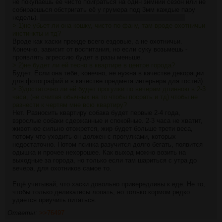
не покупаешь её чисто поиграться на один зимний сезон или не
собираешься обстригать её у грумера под 3мм каждые пару
недель).
И не хаску, а хаски, слово не склоняется, неуч.
> 1)не убьет ли она кошку, чисто по фану, там вроде охотничьи
инстинкты и тд?
Вроде как хаски прежде всего ездовые, а не охотничьи.
Конечно, зависит от воспитания, но если суку возьмешь -
проявлять агрессию будет в разы меньше.
> 2)не будет ли ей тесно в квартире в центре города?
Будет. Если она тебе, конечно, не нужна в качестве декорации
для фотографий и в качестве предмета интерьера для гостей).
> 3)достаточно ли ей будет прогулки по вечерам длинною в 2-3
часа, (не считая обычных на то чтобы посрать и тд) чтобы не
разнести к чертям мне всю квартиру?
Нет. Разносить квартиру собака будет первые 2-4 года,
взрослые собаки сдержанные и спокойные. 2-3 часа не хватит,
животное сильно отожрется, жир будет больше трети веса,
потому что уходить он должен с прогулками, которых
недостаточно. Потом псинка разучится долго бегать, появится
одышка и прочее нехорошее. Как выход можно возить на
выходные за города, но только если там шариться с утра до
вечера, для охотников самое то.
Ещё учитывай, что хаски довольно привередливы к еде. Не то,
чтобы только деликатесы лопать, но только кормом редко
удается приучить питаться.
Ответы:
>>76497