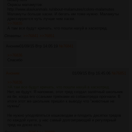
Окрасы маламутов:
http://www.alaskanmals.ru/about-malamutes/colors-malamutes
Маламуты больше хаски. И бегать им тоже нужно. Маламуты
дрессируются чуть лучше чем хаски.
>>76835
А там все будут кричать, что пошли нахуй в хаскотред.
Ответы:
>>76841
>>76851
Аноним
01/09/15 Втр 14:05:19
№
76841
>>76836
Спасибо
Аноним
01/09/15 Втр 16:45:06
№
76851
>>76836
>А там все будут кричать, что пошли нахуй в хаскотред.
Нет, не будут. Я напомню, этот тред создал залётный школьник
из би, когда его ссаными тряпками из собакотреда прогнали. В
итоге этот же школьник пришёл к выводу что "животные не
нужны".
Не нужно уподобляться кошководам и плодить десятки тредов
по каждой хуете, у нас самый долгоиграющий и регулярный
тред на доске есть.