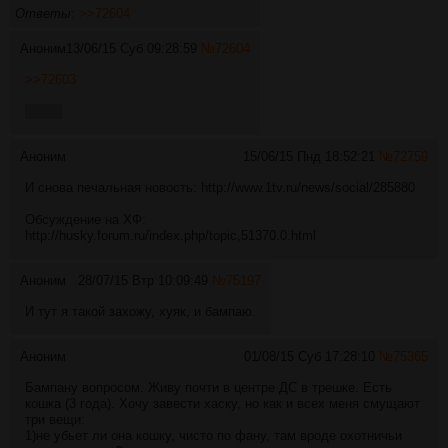
Ответы:
>>72604
Аноним
13/06/15 Суб 09:28:59
№
72604
>>72603
nyawa
Аноним
15/06/15 Пнд 18:52:21
№
72759
И снова печальная новость:
http://www.1tv.ru/news/social/285880
Обсуждение на ХФ:
http://husky.forum.ru/index.php/topic,51370.0.html
Аноним
28/07/15 Втр 10:09:49
№
75197
И тут я такой захожу, хуяк, и бампаю.
Аноним
01/08/15 Суб 17:28:10
№
75365
Бампану вопросом. Живу почти в центре ДС в трешке. Есть
кошка (3 года). Хочу завести хаску, но как и всех меня смущают
три вещи:
1)не убьет ли она кошку, чисто по фану, там вроде охотничьи