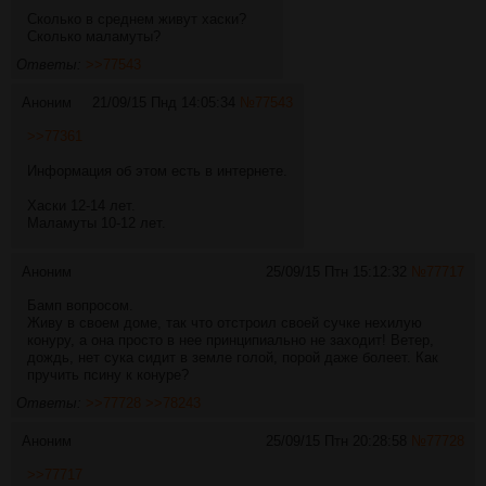
Сколько в среднем живут хаски?
Сколько маламуты?
Ответы:
>>77543
Аноним
21/09/15 Пнд 14:05:34
№
77543
>>77361
Информация об этом есть в интернете.
Хаски 12-14 лет.
Маламуты 10-12 лет.
Аноним
25/09/15 Птн 15:12:32
№
77717
Бамп вопросом.
Живу в своем доме, так что отстроил своей сучке нехилую
конуру, а она просто в нее принципиально не заходит! Ветер,
дождь, нет сука сидит в земле голой, порой даже болеет. Как
пручить псину к конуре?
Ответы:
>>77728
>>78243
Аноним
25/09/15 Птн 20:28:58
№
77728
>>77717