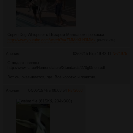
Серия Dog Whisperer с Цезарем Милланом про хаски:
http://www.youtube.com/watch?v=ZMMdXLN3MMk
[РАСКРЫТЬ]
Аноним
02/06/15 Втр 19:42:11
№
71975
Стандарт породы:
http://www.fci.be/Nomenclature/Standards/270g05-en.pdf
Вот он, оказывается, где. Всё коротко и понятно.
Аноним
04/06/15 Чтв 08:03:54
№
72068
(815Кб, 204x360)