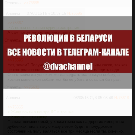
Ответы:
>>75595
Аноним
07/08/15 Птн 10:37:16
№
75595
>>75367
> А потом ее хозяин курицы застрелил.
А сам потом не застрелился лол?
Ответы:
>>75606
Аноним
07/08/15 Птн 16:03:12
№
75606
>>75595
Нет, зачем? Получается, что виноваты владельцы хаски, так как
не контролировали ее. За своим животным же следить надо.
Она с таким же успехом могла задрать маленькую собаку, а
хозяин маленькой собаки мог бы ее убить и остался бы прав.
Ответы:
>>75632
Аноним
08/08/15 Суб 05:08:46
№
75618
>>75365
> Живу почти в центре ДС в трешке
> Хочу завести хаску
Фашист невменяемый, у хаски грива как на дорогих импортных
дубленках, она в такую жару летом будет в полудохлом
состоянии на полу валяться все три месяца (если ты, конечно,