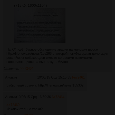
(713Кб, 1600x1104)
На ХФ идёт бурное обсуждение аварии на минском шоссе
http://lifenews.ru/news/155266
в которой погибла целая делегация
российских собаководов вместе со своими питомцами,
направляющихся на выставку в Милан.
Ответы:
>>72464
Аноним
10/06/15 Срд 15:15:35
№
72461
Забыл ещё ссылку:
http://lifenews.ru/news/155302
Аноним
10/06/15 Срд 16:39:36
№
72464
>>72460
Исключительно хаски?