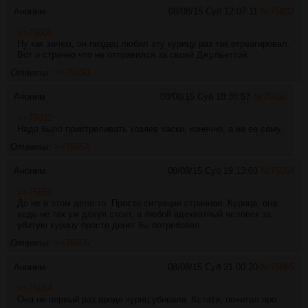
Аноним
08/08/15 Суб 12:07:11
№
75632
>>75606
Ну как зачем, он пиздец любил эту курицу раз так отреагировал.
Вот и странно что не отправился за своей Джульеттой.
Ответы:
>>75650
Аноним
08/08/15 Суб 18:36:57
№
75650
>>75632
Надо было пристреливать хозяев хаски, конечно, а не ее саму.
Ответы:
>>75654
Аноним
08/08/15 Суб 19:13:03
№
75654
>>75650
Да не в этом дело-то. Просто ситуация странная. Курица, она
ведь не так уж дохуя стоит, и любой адекватный человек за
убитую курицу просто денег бы потребовал.
Ответы:
>>75665
Аноним
08/08/15 Суб 21:00:20
№
75665
>>75654
Она не первый раз вроде куриц убивала. Кстати, почитал про