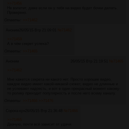
>>71456
Не взлетит, даже если он у тебя на видео будет бочки делать.
Проверено.
Ответы:
>>71462
Аноним
26/05/15 Втр 21:09:01
№
71462
>>71459
А в чём секрет успеха?
Ответы:
>>71465
Аноним
26/05/15 Втр 21:19:51
№
71465
>>71462
Мне кажется секрета ни какого нет. Просто хорошие видео,
каждое видео имеет какой-никакой сюжет, видео не длинные и
не успевают надоесть, и вот в один прекрасный момент какому-
то ролику приходит популярность и после него всему каналу.
Ответы:
>>71466
>>71476
Сорока-кун
26/05/15 Втр 21:36:48
№
71466
>>71465
Двачую, почти всё зависит от удачи.