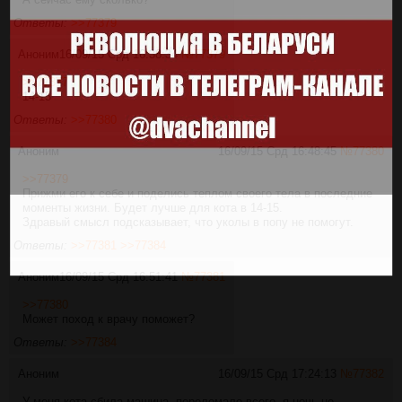
Ответы:
>>77379
Аноним
16/09/15 Срд 16:38:34
№
77379
>>77377
14-15
Ответы:
>>77380
Аноним
16/09/15 Срд 16:48:45
№
77380
>>77379
Прижми его к себе и поделись теплом своего тела в последние
моменты жизни. Будет лучше для кота в 14-15.
Здравый смысл подсказывает, что уколы в попу не помогут.
Ответы:
>>77381
>>77384
Аноним
16/09/15 Срд 16:51:41
№
77381
>>77380
Может поход к врачу поможет?
Ответы:
>>77384
Аноним
16/09/15 Срд 17:24:13
№
77382
У меня кота сбила машина, переломало всего, я ночь не