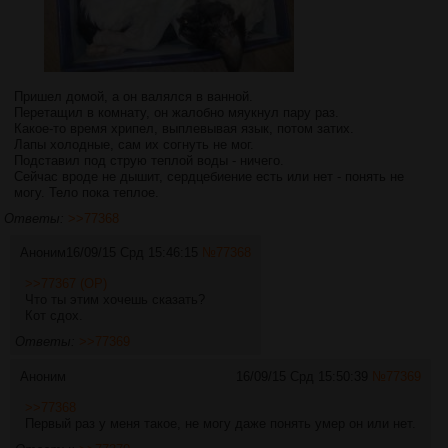
Пришел домой, а он валялся в ванной.
Перетащил в комнату, он жалобно мяукнул пару раз.
Какое-то время хрипел, выплевывая язык, потом затих.
Лапы холодные, сам их согнуть не мог.
Подставил под струю теплой воды - ничего.
Сейчас вроде не дышит, сердцебиение есть или нет - понять не
могу. Тело пока теплое.
Ответы:
>>77368
Аноним
16/09/15 Срд 15:46:15
№
77368
>>77367 (OP)
Что ты этим хочешь сказать?
Кот сдох.
Ответы:
>>77369
Аноним
16/09/15 Срд 15:50:39
№
77369
>>77368
Первый раз у меня такое, не могу даже понять умер он или нет.