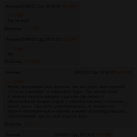
Аноним
16/09/15 Срд 18:20:48
№
77386
>>77384
Так он все?
Ответы:
>>77387
Аноним
16/09/15 Срд 18:25:53
№
77387
>>77386
Да.
Ответы:
>>77395
Аноним
16/09/15 Срд 19:14:23
№
77388
>>77383
Моему ветеринары укол вкололи, там все равно было понятно
что если и выживет то инвалидом будет. Там месиво было.
А кошечке вкололи вакцину и дальше сам лечил от
обезвоживания физраствором и глюкозой как вместо питания,
колол уколы. Сам хотел умертвизировать но сказали что
прогноз благоприятный и кошечка выживет если предотвратить
обезвоживание, нуи вот моя кошечка жива.
Ответы:
>>77391
Аноним
16/09/15 Срд 20:14:02
№
77391