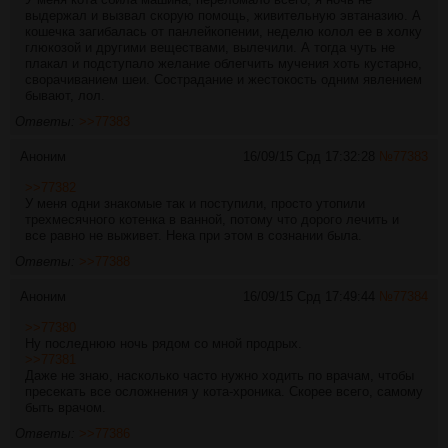
выдержал и вызвал скорую помощь, живительную эвтаназию. А
кошечка загибалась от панлейкопении, неделю колол ее в холку
глюкозой и другими веществами, вылечили. А тогда чуть не
плакал и подступало желание облегчить мучения хоть кустарно,
сворачиванием шеи. Сострадание и жестокость одним явлением
бывают, лол.
Ответы:
>>77383
Аноним
16/09/15 Срд 17:32:28
№
77383
>>77382
У меня одни знакомые так и поступили, просто утопили
трехмесячного котенка в ванной, потому что дорого лечить и
все равно не выживет. Нека при этом в сознании была.
Ответы:
>>77388
Аноним
16/09/15 Срд 17:49:44
№
77384
>>77380
Ну последнюю ночь рядом со мной продрых.
>>77381
Даже не знаю, насколько часто нужно ходить по врачам, чтобы
пресекать все осложнения у кота-хроника. Скорее всего, самому
быть врачом.
Ответы:
>>77386