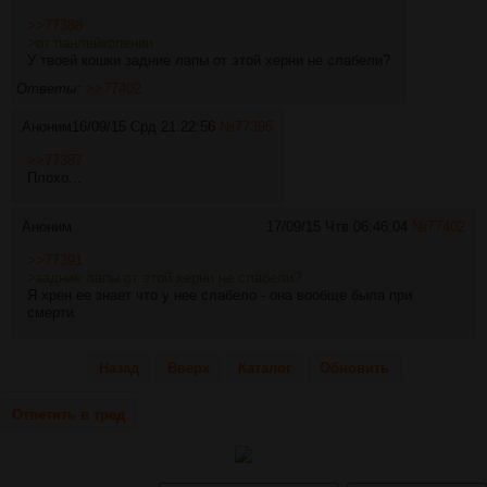
>>77388
>от панлейкопении
У твоей кошки задние лапы от этой херни не слабели?
Ответы:
>>77402
Аноним
16/09/15 Срд 21:22:56
№
77395
>>77387
Плохо...
Аноним
17/09/15 Чтв 06:46:04
№
77402
>>77391
>задние лапы от этой херни не слабели?
Я хрен ее знает что у нее слабело - она вообще была при
смерти.
Назад
Вверх
Каталог
Обновить
Ответить в тред