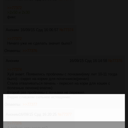
>>77372
>2x50 и 2х30
фикс
Аноним
16/09/15 Срд 16:06:57
№
77374
>>77372
Ничего уже не сделать значит было?
Ответы:
>>77376
Аноним
16/09/15 Срд 16:14:58
№
77376
>>77374
Хуй знает. Появились проблемы с почками(ему лет 10-11 тогда
было) - сидел на корме для почечников(ренал)
Стала отваливаться печень - пересел на корм для кошек с
болезнью печени(гепатик)
Второй раз проблемы с почками не пережил.
Видно слишком сильное истощение.
Ответы:
>>77377
Аноним
16/09/15 Срд 16:20:25
№
77377
>>77376
А сейчас ему сколько?