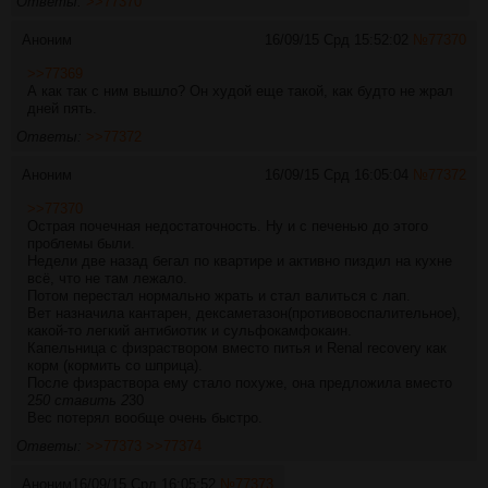
Ответы:
>>77370
Аноним
16/09/15 Срд 15:52:02
№
77370
>>77369
А как так с ним вышло? Он худой еще такой, как будто не жрал
дней пять.
Ответы:
>>77372
Аноним
16/09/15 Срд 16:05:04
№
77372
>>77370
Острая почечная недостаточность. Ну и с печенью до этого
проблемы были.
Недели две назад бегал по квартире и активно пиздил на кухне
всё, что не там лежало.
Потом перестал нормально жрать и стал валиться с лап.
Вет назначила кантарен, дексаметазон(противовоспалительное),
какой-то легкий антибиотик и сульфокамфокаин.
Капельница с физраствором вместо питья и Renal recovery как
корм (кормить со шприца).
После физраствора ему стало похуже, она предложила вместо
2
50 ставить 2
30
Вес потерял вообще очень быстро.
Ответы:
>>77373
>>77374
Аноним
16/09/15 Срд 16:05:52
№
77373