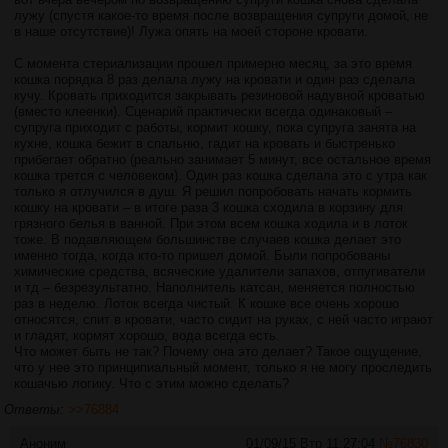
лужу (спустя какое-то время после возвращения супруги домой, не
в наше отсутствие)! Лужа опять на моей стороне кровати.
С момента стериализации прошел примерно месяц, за это время
кошка порядка 8 раз делала лужу на кровати и один раз сделала
кучу. Кровать приходится закрывать резиновой надувной кроватью
(вместо клеенки). Сценарий практически всегда одинаковый –
супруга приходит с работы, кормит кошку, пока супруга занята на
кухне, кошка бежит в спальню, гадит на кровать и быстренько
прибегает обратно (реально занимает 5 минут, все остальное время
кошка трется с человеком). Один раз кошка сделала это с утра как
только я отлучился в душ. Я решил попробовать начать кормить
кошку на кровати – в итоге раза 3 кошка сходила в корзину для
грязного белья в ванной. При этом всем кошка ходила и в лоток
тоже. В подавляющем большинстве случаев кошка делает это
именно тогда, когда кто-то пришел домой. Были попробованы
химические средства, всяческие удалители запахов, отпугиватели
и тд – безрезультатно. Наполнитель катсан, меняется полностью
раз в неделю. Лоток всегда чистый. К кошке все очень хорошо
относятся, спит в кровати, часто сидит на руках, с ней часто играют
и гладят, кормят хорошо, вода всегда есть.
Что может быть не так? Почему она это делает? Такое ощущение,
что у нее это принципиальный момент, только я не могу проследить
кошачью логику. Что с этим можно сделать?
Ответы:
>>76884
Аноним
01/09/15 Втр 11:27:04
№
76830