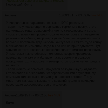
>дома жила ворона и засирала мебель
Поехавший, блять.
Аноним
18/09/15 Птн 03:39:09
№
77435
Универсальных вариантов нет, как и 100% решаемых.
- вероятно у кошки еще не вернулись гормоны в норму, это от
полугода до года. Ваша ошибка что не стерелизовали сразу.
- пока это время не прошло - можно корректировать поведение
разными способами, например купить большой закрывающийся
вольер и поставить туда небольшой туалет и сажать туда кошку
в рискованные моменты, когда вы за ней не приглядываете. Тут
зависит от того, насколько спокойно она это сможет переносить.
У некоторых таким образом полностью корректировалось
поведение (но там они болшую часть времени в вольере
проводили). Если поможет - вольер потом можно легко продать
на авито.
- если ничего не поможет - придется её куда-нибудь отдавать.
Сталкивался с абсолютно бесперспективными случаями, где
помогала только жизнь на улице в частном секторе. Т.е. у
животного так ехала крыша, что кошачий туалет в принципе
переставал ассоциироваться с туалетом.
Аноним
18/09/15 Птн 06:02:56
№
77439
Бамп