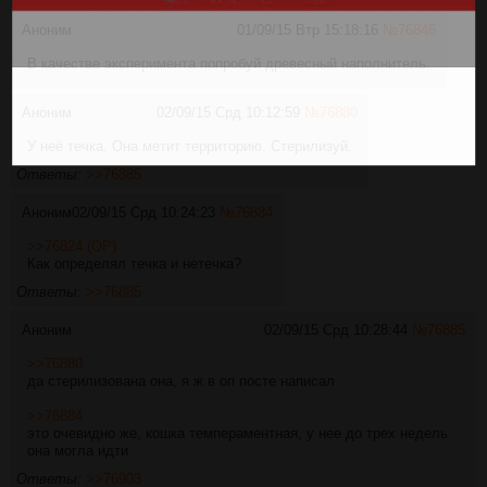
Аноним
01/09/15 Втр 15:18:16
№
76846
В качестве эксперимента попробуй древесный наполнитель.
Аноним
02/09/15 Срд 10:12:59
№
76880
У неё течка. Она метит территорию. Стерилизуй.
Ответы:
>>76885
Аноним
02/09/15 Срд 10:24:23
№
76884
>>76824 (OP)
Как определял течка и нетечка?
Ответы:
>>76885
Аноним
02/09/15 Срд 10:28:44
№
76885
>>76880
да стерилизована она, я ж в оп посте написал
>>76884
это очевидно же, кошка темпераментная, у нее до трех недель
она могла идти
Ответы:
>>76903