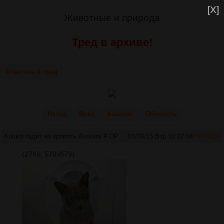
[X]
Животные и природа
Тред в архиве!
Ответить в тред
Назад
Вниз
Каталог
Обновить
Кошка гадит на кровать
Аноним
# OP
01/09/15 Втр 10:02:04
№
76824
(27Кб, 570x679)