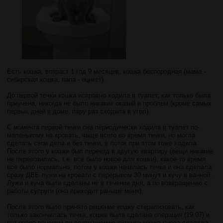
Есть кошка, возраст 1 год 9 месяцев, кошка беспородная (мама -
сибирская кошка, папа - оцикет).
До первой течки кошка исправно ходила в туалет, как только была
приучена, никогда не было никаких оказий и проблем (кроме самых
первых дней в доме, пару раз сходила в угол).
С момента первой течки она периодически ходила в туалет по-
маленькому на кровать, чаще всего во время течки, но могла
сделать свои дела и без течки, в лоток при этом тоже ходила.
После этого у кошки был переезд в другую квартиру (вещи никакие
не перевозились, т.е. все было новое для кошки), какое-то время
все было нормально, потом у кошки началась течка и она сделала
сразу ДВЕ лужи на кровати с перерывом 30 минут и кучу в ванной.
Лужи и куча были сделаны не в течении дня, а по возвращению с
работы супруги (она приходит раньше меня).
После этого было принято решение кошку стерилизовать, как
только закончилась течка, кошке была сделана операция (19.07) и
вот вчера вечером по возвращению супруги кошка снова сделала