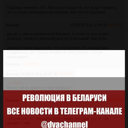
Подожди немного, ОП. Прискачут скоро те, кто будут говорить,
что у кошки мочекаменная болезнь или что-то подобное.
Аноним
01/09/15 Втр 11:48:09
№
76831
да нет у нее мочекаменной болезни, в лоток то она гоняет
отлично, никакого дискомфорта не испытывает при этом
реально такое ощущение, что она делает это каждый раз
специально, вот только почему не могу понять, что ее
провоцирует
Ответы:
>>76838
Аноним
01/09/15 Втр 13:27:36
№
76838
>>76831
Может ей не нравится твоя супруга?
Аноним
01/09/15 Втр 15:06:23
№
76844
Такое бывает когда кошка ревнует или сильно обижена. Что
тому причиной - разбирайтесь сами. Потому что никто не
признается, что нещадно лупит кошку или еще что-то там
делает с ней.