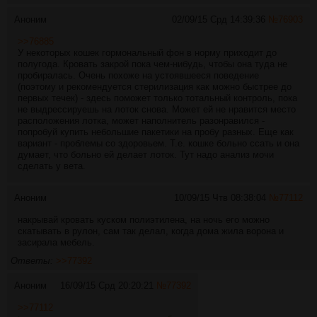
Аноним
02/09/15 Срд 14:39:36
№
76903
>>76885
У некоторых кошек гормональный фон в норму приходит до
полугода. Кровать закрой пока чем-нибудь, чтобы она туда не
пробиралась. Очень похоже на устоявшееся поведение
(поэтому и рекомендуется стерилизация как можно быстрее до
первых течек) - здесь поможет только тотальный контроль, пока
не выдрессируешь на лоток снова. Может ей не нравится место
расположения лотка, может наполнитель разонравился -
попробуй купить небольшие пакетики на пробу разных. Еще как
вариант - проблемы со здоровьем. Т.е. кошке больно ссать и она
думает, что больно ей делает лоток. Тут надо анализ мочи
сделать у вета.
Аноним
10/09/15 Чтв 08:38:04
№
77112
накрывай кровать куском полиэтилена, на ночь его можно
скатывать в рулон, сам так делал, когда дома жила ворона и
засирала мебель.
Ответы:
>>77392
Аноним
16/09/15 Срд 20:20:21
№
77392
>>77112