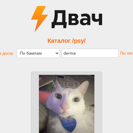
Каталог /psy/
 доску
По те