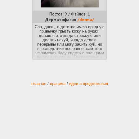
Постов: 9 / Файлов: 1
Дерматофагия
/derma/
Сап, двощ, с детства имею вредную
привычку грызть кожу на руках,
делаю я это когда стрессую или
делать нехуй, иногда делаю
перерывы или могу забить хуй, но
впоследствии все равно, сам того
не замечая буду сидеть с пальцами
во рту и грызть их. Последствия у
меня от этого не очень, костяшки на
пальцах превратились просто в
плотную кожу из-за постоянных
травм (грызть ее кстати еще
приятнее и удобнее), кожа у ногтей
стала грубой и травмированной. Окр
главная
/
правила
/
идеи и предложения
у меня нету, да и не думаю что оно
у меня есть, единственный мой
диагноз это f32.2.
Как перебороть себя и перестать
заниматься этой хуйней?
Перепробовал много способов, от
крутки всякой хуйни в руках до
попыток осознанно перебороть себя
и свою привычку, но увы не
помогло. Делитесь своим опытом и
советами.