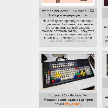
## Mod ##
Постов: 1 / Файлов: 1
Набор в модерацию hw
На этой доске проводится набор в
модерацию. Кто имеет желание и
ни
силы чистить данный раздел,
можете оставить заявку. Требуется
оставить свою почту, контакты
О
(телеграм, дискорд) для связи и
п
написать немного о себе.
Ж
Заявку оставить тут:
https://2ch.org/hire.html
Пе
С
К
Те
Т
Постов: 325 / Файлов: 64
и
Механических клавиатур тред
№380
/keyboard/
ht