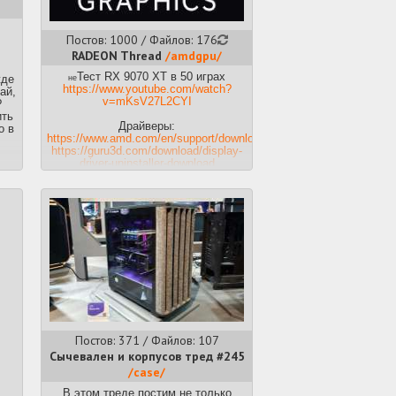
Постов: 1000 / Файлов: 176
RADEON Thread
/amdgpu/
Тест RX 9070 XT в 50 играх
не
жде
https://www.youtube.com/watch?
ай,
v=mKsV27L2CYI
?
ить
Драйверы:
о в
https://www.amd.com/en/support/download/drivers.html
https://guru3d.com/download/display-
driver-uninstaller-download
Как делать андервольт:
https://www.youtube.com/watch?
v=2aCCaIx5Kk0
https://www.youtube.com/watch?
v=Y9xQTEsfSeE
Уменьшение частот VRAM в
простое:
https://www.youtube.com/watch?
v=xhWfShsy_Bk
Отключение MPO для устранения
шь
мерцания и статтеров:
ий
https://forums.guru3d.com/threads/disabling-
ь
mpo-multiplace-overlay-can-improve-
Постов: 371 / Файлов: 107
some-desktop-apps-flicker-or-stutter-
Сычевален и корпусов тред #245
issues.445266
/case/
MorePowerTool и MoreClockTool для
тонкой настройки:
В этом треде постим не только