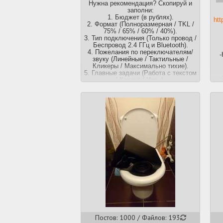
Нужна рекомендация? Скопируй и
заполни:
Д
1. Бюджет (в рублях).
htt
2. Формат (Полноразмерная / TKL /
бю
75% / 65% / 60% / 40%).
3. Тип подключения (Только провод /
Беспровод 2.4 ГГц и Bluetooth).
мо
4. Пожелания по переключателям/
-
звуку (Линейные / Тактильные /
Кликеры / Максимально тихие).
Дл
5. Главные задачи (Работа с текстом
те
/ Кодинг / Игры).
ph
6. Локация покупки (Только розница
в РФ здесь и сейчас / Готовы ждать
с Али и маркетплейсов).
-Г
—
Нужна простая офисная неброская
-Л
механика? Добро пожаловать к
вс
Keychron
в
—
Просить порекомендовать
-
современные аналоги древнему
игросралу с отдельными кнопками
под макросы, медиакнопками и т.д.
смысла нет.
5
—
Постов: 1000 / Файлов: 193
го