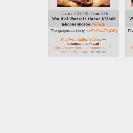
Постов: 651 / Файлов: 126
World of Warcraft thread №4666
W
дфориечковое
/wowg/
Предыдущий тред:
>>51204470 (OP)
Пр
http://eu.battle.net/wow
—
официальный
сайт
https://www.mmo-champion.com/
—
h
все актуальные
новости
https://wowaffixes.info/
— расписание
htt
ключевых
аффиксов
https://bloodmallet.com/
—
легендарки, триньки,
залупиньки
https://raider.io/
— мировая система
ht
рейтинга в
PvE
https://www.pvpleaderboard.com/
—
h
наглядный ладдер
PvP
http://warcraftlogs.com
— статистика
ht
и
логи
http://wago.io
— наши любимые
викауры
https://www.curseforge.com/wow
—
h
вся коллекция
аддонов
http://icy-veins.com
— теория и
классовые
гайды
https://www.raidbots.com/simbot
—
h
проверь свой
DPS