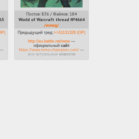
Постов: 836 / Файлов: 184
65
World of Warcraft thread №4664
/wowg/
OP)
Предыдущий тред:
>>51131328 (OP)
http://eu.battle.net/wow
—
официальный
сайт
—
https://www.mmo-champion.com/
—
все актуальные
новости
ние
https://wowaffixes.info/
— расписание
ключевых
аффиксов
https://bloodmallet.com/
—
и
легендарки, триньки,
залупиньки
ма
https://raider.io/
— мировая система
рейтинга в
PvE
—
https://www.pvpleaderboard.com/
—
наглядный ладдер
PvP
ика
http://warcraftlogs.com
— статистика
и
логи
е
http://wago.io
— наши любимые
викауры
—
https://www.curseforge.com/wow
—
вся коллекция
аддонов
http://icy-veins.com
— теория и
классовые
гайды
—
https://www.raidbots.com/simbot
—
проверь свой
DPS