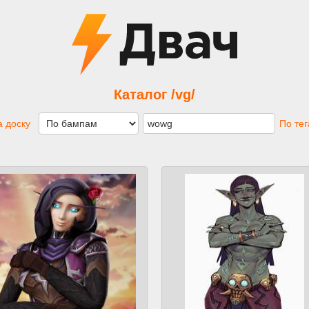
Каталог /vg/
 доску
По те