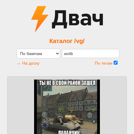
Каталог /vg/
← На доску
По тегам