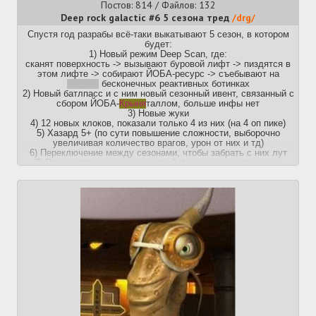
Купить игру:
https://store.steampowered.com/app/10/
Постов: 814 / Файлов: 132
Канал с новостями:
https://t.me/qtr4_news
Deep rock galactic #6 5 сезона тред
/drg/
Спустя год разрабы всё-таки выкатывают 5 сезон, в котором
Приятной игры!
будет:
1) Новый режим Deep Scan, где:
Прошлый тред:
>>50699553 (OP)
сканят поверхность -> вызывают буровой лифт -> пиздятся в
https://arhivach.vc/?tags=9481
этом лифте -> собирают ЙОБА-ресурс -> съебывают на
видимо
бесконечных реактивных ботинках
2) Новый батлпасс и с ним новый сезонный ивент, связанный с
сбором ЙОБА-
Крыня
таллом, больше инфы нет
3) Новые жуки
4) 12 новых клоков, показали только 4 из них (на 4 оп пике)
5) Хазард 5+ (по сути повышение сложности, выборочно
увеличивая количество врагов, урон от них и тд)
6) Переключение между сезонами, чтобы забрать с них лут
7) Прочие приколы, в виде новой фазы на эксорте, число
промоутов после 3 леги, модификаторы...
8) Длс с плащами, соевички уже рвутся что не все получили
полноценные плащи
А когда выйдет-то блять? - 13 июня, на консолях неизвестно
А 6 сезон выйдет уже только в 2025, после выхода альфы
Rogue Core
Купить:
https://store.steampowered.com/app/548430/Deep_Rock_Galactic/
Вики:
https://deeprockgalactic.wiki.gg/wiki/Deep_Rock_Galactic_Wiki
Reddit:
https://www.reddit.com/r/DeepRockGalactic/
Инфа о дипдайвах, текущих миссиях:
https://doublexp.net/