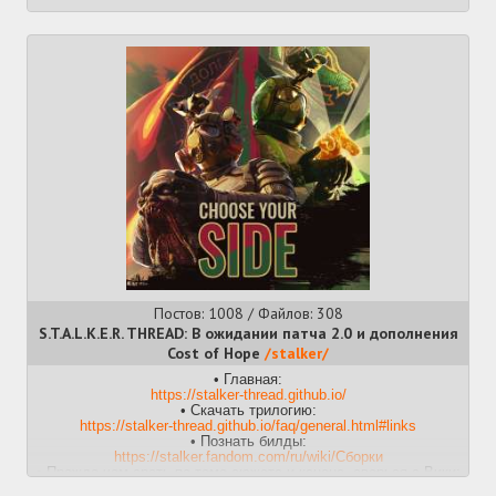
Постов: 1008 / Файлов: 308
S.T.A.L.K.E.R. THREAD: В ожидании патча 2.0 и дополнения
Cost of Hope
/stalker/
• Главная:
https://stalker-thread.github.io/
• Скачать трилогию:
https://stalker-thread.github.io/faq/general.html#links
• Познать билды:
https://stalker.fandom.com/ru/wiki/Сборки
• Прежде чем срать по теме сюжета и канона, сверься с Вики:
https://stalker.fandom.com/ru/wiki/