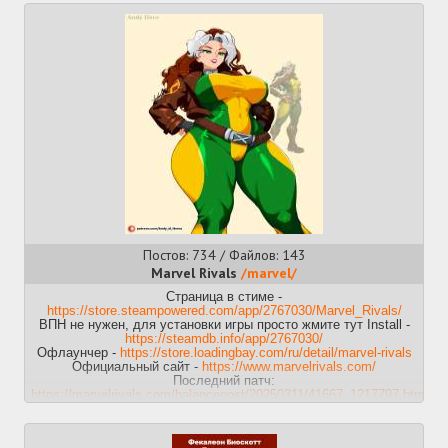
— Сотни карт: от классики и родных «панелек» до уникальных
безумных шедевров;
— Десятки игровых режимов: активное взаимодействие в
«мафии» и «футболе» или спокойное прохождение карт на
время
— Отсутствие назойливой рекламы и «випок»
Подключиться:
ввести в консоли игры
connect
195.2.75.58:27015
или добавить
195.2.75.58:27015
в избранное
и зайти оттуда.
Веб-мониторинг:
https://qtr4.su
Тг-бот:
https://t.me/qtr4_bot
Скачать игру:
https://nextclient.ru/
Купить игру:
https://store.steampowered.com/app/10/
Канал с новостями:
https://t.me/qtr4_news
Приятной игры!
Постов: 734 / Файлов: 143
Marvel Rivals
/marvel/
Прошлый тред:
>>50894565 (OP)
https://arhivach.vc/?tags=9481
Страница в стиме -
https://store.steampowered.com/app/2767030/Marvel_Rivals/
ВПН не нужен, для установки игры просто жмите тут Install -
https://steamdb.info/app/2767030/
Офлаунчер -
https://store.loadingbay.com/ru/detail/marvel-rivals
Официальный сайт -
https://www.marvelrivals.com/
Последний патч:
https://marvelrivals.com/balancepost/20250311/41667_1217797.html
Гайды, советы, новости:
https://marvelrivals.gg/
Тир-лист, статистика героев и игроков:
https://rivalstracker.com
прошлый
>>50042159 (OP)