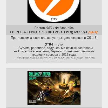
Архив тредов:
https://pastebin.com/mWgBdqC9
Прошлый
>>51079866 (OP)
Постов: 963 / Файлов: 406
COUNTER-STRIKE 1.6 (КОНТРАЧА ТРЕД) №9 qtr4
/qtr4/
Приглашаем анонов на наш уютный двачесервер в CS 1.6!
QTR4
— это:
— Аутизм, ролеплей, задушевные ночные разговоры;
— Открытое комьюнити, бережно хранящее ламповые
традиции сервера с 2013 года;
— Оригинальный контент и свободное общение, все по
заветам Двача;
— Сотни карт: от классики и родных «панелек» до уникальных
безумных шедевров;
— Десятки игровых режимов: активное взаимодействие в
«мафии» и «футболе» или спокойное прохождение карт на
время
— Отсутствие назойливой рекламы и «випок»
Подключиться:
ввести в консоли игры
connect
195.2.75.58:27015
или добавить
195.2.75.58:27015
в избранное
и зайти оттуда.
Веб-мониторинг:
https://qtr4.su
Тг-бот:
https://t.me/qtr4_bot
Скачать игру:
https://nextclient.ru/