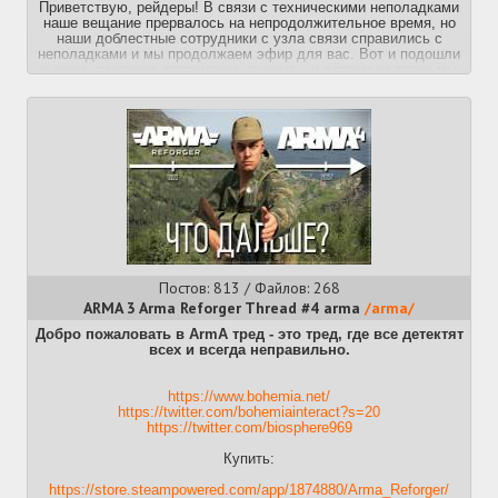
Приветствую, рейдеры! В связи с техническими неполадками
наше вещание прервалось на непродолжительное время, но
наши доблестные сотрудники с узла связи справились с
неполадками и мы продолжаем эфир для вас. Вот и подошли
к концу весенние сперанские каникулы и совсем недавно мы
проводили в неизведанные края очередную партию героев,
вызвавшихся для отправления в экспедицию. Теперь остаётся
только ждать вестей от наших героев, не наткнутся ли они на
новые земли, способные принести пользу нашему бравому
Сперанскому обществу.
Успехов в ваших путях, рейдеры, какими бы они не были!
Встретимся на поверхности!
Полезные ссылки:
https://arcraiders.com/en/
- официальный сайт;
https://store.steampowered.com/app/1808500/ARC_Raiders/
-
купить в Steam;
https://arcraidersmaps.app/dam
- интерактивная карта от фан-
Постов: 813 / Файлов: 268
сообщества;
https://topside.tools
- зарубежная энциклопедия по игровым
ARMA 3 Arma Reforger Thread #4 arma
/arma/
предметам, можно просматриваться компоненты для крафта и
Добро пожаловать в ArmA тред - это тред, где все детектят
т.д.
https://metaforge.app/arc-raiders
всех и всегда неправильно.
- зарубежный сайт с билдами,
аукционом, библиотекой предметов и др. функциями;
https://steamcommunity.com/chat/invite/jp4g0ivd
- инвайт в
райдерскую конфу в Steam.
https://www.bohemia.net/
https://twitter.com/bohemiainteract?s=20
Прошлый отдыхает тут:
https://twitter.com/biosphere969
>>51001185 (OP)
Купить:
https://store.steampowered.com/app/1874880/Arma_Reforger/