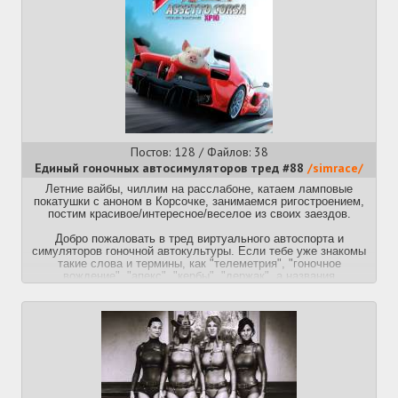
Постов: 128 / Файлов: 38
Единый гоночных автосимуляторов тред #88
/simrace/
Летние вайбы, чиллим на расслабоне, катаем ламповые
покатушки с аноном в Корсочке, занимаемся ригостроением,
постим красивое/интересное/веселое из своих заездов.
Добро пожаловать в тред виртуального автоспорта и
симуляторов гоночной автокультуры. Если тебе уже знакомы
такие слова и термины, как "телеметрия", "гоночное
вождение", "апекс", "кербы", "держак", а названия
"Нордшляйфе" или "Дайтона-суперспидвей" для тебя не
пустой звук, то ты попал по адресу. Даже если ты просто
любишь дорожные спорткары и готов погрузиться в мир их
виртуальной симуляции, более детальной чем NFS и FH.
Итак, если ты собрался с духом и морально готов примерять
на себя виртуальный шлем, то вперед, анон, к вершинам
гоночной симуляции.
Автосимы сегодня представлены как никогда широким
спектром наименований. Но все их можно условно (временами