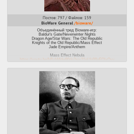
Постов: 797 / Файлов: 159
BioWare General
/bioware/
Объединённый тред Bioware-игр:
Baldur's Gate/Neverwinter Nights
Dragon Age/Star Wars: The Old Republic
Knights of the Old Republic/Mass Effect
Jade Empire/Anthem
Mass Effect Nebula
https://youtu.be/bBzbMdw90do?si=31nLfq98gFQlxQyv
Dragon Age: The Veilguard
https://youtu.be/NdtmtuzICOI?si=1oygXoIt0saSfRvV
Официальные сайты
http://www.dragonage.com/
http://www.masseffect.com/
Вики:
Dragon Age
http://dragonage.wikia.com
Mass Effect
http://masseffect.wikia.com
Предыдущий тред: 51176368