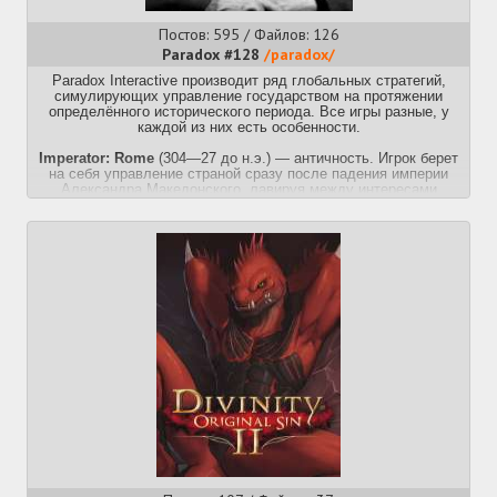
Постов: 595 / Файлов: 126
Paradox #128
/paradox/
Paradox Interactive производит ряд глобальных стратегий,
симулирующих управление государством на протяжении
определённого исторического периода. Все игры разные, у
каждой из них есть особенности.
Imperator: Rome
(304—27 до н.э.) — античность. Игрок берет
на себя управление страной сразу после падения империи
Александра Македонского, лавируя между интересами
государства и амбициями придворных. На данный момент
имеет самую детально проработанную карту из всех
парахододрочилен.
Crusader Kings 3
(867–1453 гг.) — средневековье. Детально
проработанные религии и феодальная система. В данной игре
игрок руководит не страной как таковой, а персонажем и
династией со всеми их проблемами. Ключевую роль играют
личные навыки вашего персонажа и его взаимоотношения с
другими персонажами.
Europa Universalis 5
(1337–1821 гг.) — ренессанс и новое
время. Игрок выступает в роли серого кардинала, управляя
целым государством на выбор. За время своего правления
придётся столкнуться с загниванием феодализма,
религиозными войнами, колонизацией, империализмом и
революционной эпохой борьбы за независимость. Согласно
гету
>>51199999 →
→ → является говном ебаным, а как мы
знаем, квинтипл ошибаться не может.