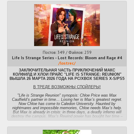
• Легаси творчество сталкер-анонов:
https://stalker-thread.github.io/faq/gallery.html
• История треда:
https://stalker-thread.github.io/archive/list.html
Прошлый тред:
>>51192055 (OP)
Постов: 349 / Файлов: 239
Life Is Strange Series - Lost Records: Bloom and Rage #4
/lostrec/
ЗАКЛЮЧИТЕЛЬНАЯ ЧАСТЬ ПРИКЛЮЧЕНИЙ МАКС
КОЛФИЛД И ХЛОИ ПРАЙС "LIFE IS STRANGE: REUNION"
ВЫШЛА 26 МАРТА 2026 ГОДА НА PC/XBOX SERIES X-S/PS5
В ТРЕДЕ ВОЗМОЖНЫ СПОЙЛЕРЫ!
"Life is Strange Reunion" synopsis: Chloe Price was Max
Caulfield’s partner in time… Losing her is Max’s greatest regret.
Now Chloe has come to Caledon University. Haunted by
nightmares and impossible memories, Chloe needs Max’s help.
But Max is already in crisis: in three days, a deadly inferno will
destroy the campus. Max’s Rewind power has bought her time –
but she can’t prevent the blaze alone. The fire will force Max and
Chloe to make devastating decisions. Can they find a future
together… Before everything burns?