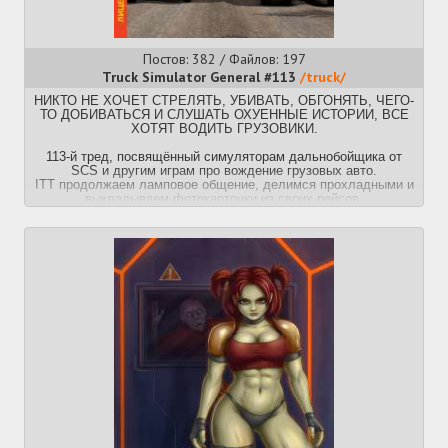
Постов: 382 / Файлов: 197
Truck Simulator General #113
/truck/
НИКТО НЕ ХОЧЕТ СТРЕЛЯТЬ, УБИВАТЬ, ОБГОНЯТЬ, ЧЕГО-
ТО ДОБИВАТЬСЯ И СЛУШАТЬ ОХУЕННЫЕ ИСТОРИИ, ВСЕ
ХОТЯТ ВОДИТЬ ГРУЗОВИКИ.
113-й тред, посвящённый симуляторам дальнобойщика от
SCS и другим играм про вождение грузовых авто.
ITT продолжаем ламповое общение, делимся прохладными и
выкладываем фотокарточки из своих рейсов.
Ждём от чехов длс в виде новых карт, автобусов и машинок.
Саберы делают кучу всякого новогоговна.
База по выбору руля: MOZA Truck Driving
https://us.mozaracing.com/products/trucking-bundle
Блог разработчиков ETS и ATS:
https://blog.scssoft.com
Купить Euro Truck Simulator 2:
https://store.steampowered.com/app/227300
Купить American Truck Simulator:
https://store.steampowered.com/app/270880
Купить SnowRunner (недоступен в РФ):