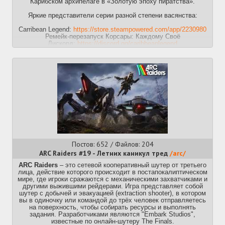
Карибском архипелаге в «Золотую эпоху пиратства».
Яркие представители серии разной степени васянства:
Carribean Legend:
https://store.steampowered.com/app/2230980
Ремейк-перезапуск Корсары: Каждому Своё
Дискорд:
https://discord.gg/caribbeanlegend
Коммьюнити Git:
https://github.com/Blackmark-Studio/Caribbean-
Legend
Гайд по скриптам:
https://xgm.guru/p/corsairs/articles
Ждём тотальный патч 2.0 и очередное DLC.
Caribbean Legend: Age of Pirates:
https://store.steampowered.com/app/3549020/
Ремейк-перезапуск Корсары: Город Потерянных Кораблей
Дискорд:
https://discord.gg/gryphon-ruunt-408714300262449153
Seaward Pirates:
https://vkplay.ru/play/game/seawardpirates
Ремейк Корсары 2 (Пираты Карибского Моря), совмещённый с
аддоном Возвращение Морской Легенды.
Постов: 652 / Файлов: 204
Группа ВК:
https://vk.com/seawardru
ARC Raiders #19 - Летних каникул тред
/arc/
Corsairs Ship Pack:
https://corsairshipack.com/
ARC Raiders
– это сетевой кооперативный шутер от третьего
Аддон, основанный на базе игры "Корсары: ГПК - 1.3.2 ATR с
лица, действие которого происходит в постапокалиптическом
добавлением большего числа кораблей, сюжеток и квестов, с
мире, где игроки сражаются с механическими захватчиками и
фиксами багов оригинала (с)
другими выжившими рейдерами. Игра представляет собой
Группа ВК:
https://vk.com/corsairs_ship_pack
шутер с добычей и эвакуацией (extraction shooter), в котором
Прошлый тред идет ко дну тут
>>50854658 (OP)
вы в одиночку или командой до трёх человек отправляетесь
на поверхность, чтобы собирать ресурсы и выполнять
задания. Разработчиками являются "Embark Studios",
известные по онлайн-шутеру The Finals.