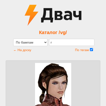
Каталог /vg/
← На доску
По тегам