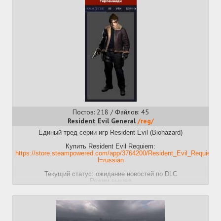
Постов: 218 / Файлов: 45
Resident Evil General
/reg/
Единый тред серии игр Resident Evil (Biohazard)
Купить Resident Evil Requiem:
https://store.steampowered.com/app/3764200/Resident_Evil_Requiem/
l=russian
Текущий статус: ожидание новостей по DLC
Режим вышел
Прошлый тред:
>>50829759 (OP)