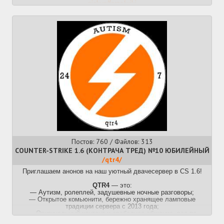
pickup/forza/wiki
Прошлый
>>51057653 (OP)
Постов: 760 / Файлов: 313
COUNTER-STRIKE 1.6 (КОНТРАЧА ТРЕД) №10 ЮБИЛЕЙНЫЙ
/qtr4/
Приглашаем анонов на наш уютный двачесервер в CS 1.6!
QTR4
— это:
— Аутизм, ролеплей, задушевные ночные разговоры;
— Открытое комьюнити, бережно хранящее ламповые
традиции сервера с 2013 года;
— Оригинальный контент и свободное общение, все по
заветам Двача;