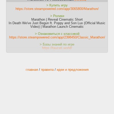
> Купить игру
https://store.steampowered.com/app/3065800/Marathon/
> Ролики
Marathon | Reveal Cinematic Short
In Death We've Just Begun ft. Poppy and Son Lux (Official Music
Video) | Marathon Launch Cinematic
> Ознакомиться с классикой
https://store.steampowered.com/app/2398450/Classic_Marathon/
> Базы знаний по игре
https://tauceti.world/
https://tauceti.gg/
https://marathonmeta.gg/
https://marathon-guide.com/
> Официальные новости
https://www.bungie.net/7/en/News/Marathon
главная
/
правила
/
идеи и предложения
> Обход тапира
В настройках Windows откройте «Сеть и интернет»;
Далее «Свойства» вашего интернет-соединения;
В разделе «Параметры IP» нажать на «Редактировать»;
Введите новые значения DNS:
Предпочтительный DNS-сервер: 31.192.108.180
Дополнительный DNS-сервер: 176.99.11.77
Жмём «Сохранить»
> Прошлый тред
https://2ch.su/vg/res/50860150.html