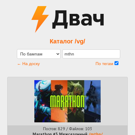
Каталог /vg/
← На доску
По тегам
Постов: 829 / Файлов: 103
Marathon #3 Межсезонный
/mthn/