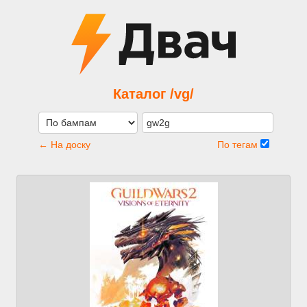
Каталог /vg/
← На доску
По тегам