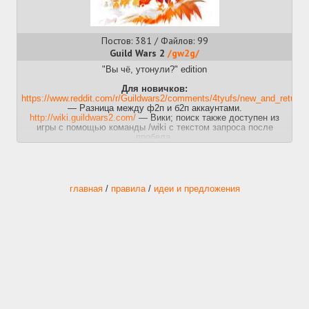
Постов: 381 / Файлов: 99
Guild Wars 2
/gw2g/
"Вы чё, утонули?" edition
Для новичков:
https://www.reddit.com/r/Guildwars2/comments/4tyufs/new_and_returni
— Разница между ф2п и б2п аккаунтами.
http://wiki.guildwars2.com/
— Вики; поиск также доступен из
игры с помощью команды /wiki с текстом запроса после
пробела.
Гайды:
https://guildjen.com/
— Всякие разные гайды и блогпосты
(Сайт-предшественник сдох)
http://gw2crafts.net.s3-website-us-west-2.amazonaws.com/
— Как
главная
/
правила
/
идеи и предложения
прокачать крафт?
https://fast.farming-community.eu/
- А как фармить?
Полезности:
https://wiki.guildwars2.com/wiki/Event_timers
- Таймер ивентов
(можешь ввести в чате /wiki et)
http://www.gw2tp.com/
— Цены на трейдинг посте.
https://gw2efficiency.com/account/overview
— статистика по
аккаунту, помощь с рецептами и всякая всячина.
Билды:
http://metabattle.com/wiki/MetaBattle_Wiki
— Пвп-билды.