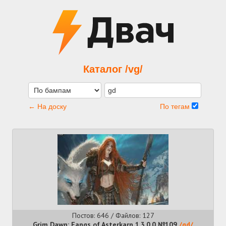
Каталог /vg/
← На доску
По тегам
Постов: 646 / Файлов: 127
Grim Dawn: Fangs of Asterkarn 1.3.0.0 №109
/gd/