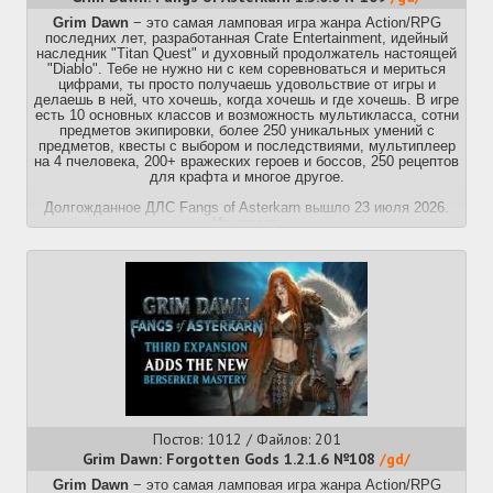
Grim Dawn
− это самая ламповая игра жанра Action/RPG
последних лет, разработанная Crate Entertainment, идейный
наследник "Titan Quest" и духовный продолжатель настоящей
"Diablo". Тебе не нужно ни с кем соревноваться и мериться
цифрами, ты просто получаешь удовольствие от игры и
делаешь в ней, что хочешь, когда хочешь и где хочешь. В игре
есть 10 основных классов и возможность мультикласса, сотни
предметов экипировки, более 250 уникальных умений с
предметов, квесты с выбором и последствиями, мультиплеер
на 4 пчеловека, 200+ вражеских героев и боссов, 250 рецептов
для крафта и многое другое.
Долгожданное ДЛС Fangs of Asterkarn вышло 23 июля 2026.
Из нового:
1) Новый игровой режим - Ascendant Game Mode: как режим
"ветеран", но для сложности ультимейт.
2) 10 мастерство - "берсерк": может трансформироваться в
зверя, будут доступны две звериные формы (
петуч
ворон и
стандартный волкоподобный оборотень), специализируется на
холоде и кровотечении.
3) Новая игровая зона - Астеркарн, расположена на севере.
4) Кастомизация зелий - выбор склянки и двух разных
модификаторов к ней.
5) Трансмутация аффиксов на предметах.
6) Новая система возвышенных аффиксов для предметов.
7) Расширение Горнила и Шардов - больше волн и выше
уровень шардов, где ещё падает лут. Новый лут, новые арены
Постов: 1012 / Файлов: 201
и новые боссы и мобы.
8) Сотни новых предметов, также новая MI-зеленка для новых
Grim Dawn: Forgotten Gods 1.2.1.6 №108
/gd/
и даже старых мобов;
Grim Dawn
9) Пробужденные эпические (синие) предметы - можно
− это самая ламповая игра жанра Action/RPG