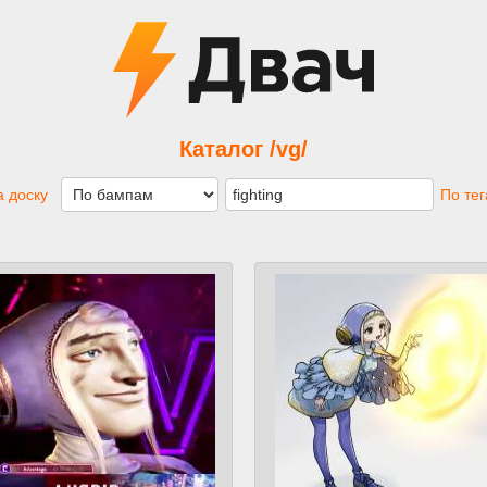
Каталог /vg/
 доску
По те