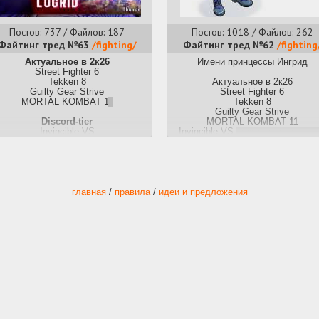
Постов: 737 / Файлов: 187
Постов: 1018 / Файлов: 262
Файтинг тред №63
/fighting/
Файтинг тред №62
/fighting
Актуальное в 2к26
Имени принцессы Ингрид
Street Fighter 6
Tekken 8
Актуальное в 2к26
Guilty Gear Strive
Street Fighter 6
MORTAL KOMBAT 1
1
Tekken 8
Guilty Gear Strive
Discord-tier
MORTAL KOMBAT 11
Invincible VS
Invincible VS
через неделю пос
2XKO
создания треда будет 20 челов
Granblue Fantasy Versus: Rising
Fatal Fury: City of the Wolves
Discord-tier
DER NIGHT IN-BIRTH II Sys:Celes
2XKO
Tekken 7
Granblue Fantasy Versus: Risin
Street Fighter 5
Fatal Fury: City of the Wolves
главная
/
правила
/
идеи и предложения
Ultra Street Fighter IV
UNDER NIGHT IN-BIRTH II Sys:Ce
Guilty Gear Xrd REV 2
Tekken 7
Guilty Gear AC+R
Street Fighter 5
The King of Fighters XIII/XIV/XV
Ultra Street Fighter IV
Samurai Shodown
Guilty Gear Xrd REV 2
Melty Blood: Type Lumina
Guilty Gear AC+R
DRAGON BALL FighterZ
The King of Fighters XIII/XIV/X
BlazBlue Centralfiction
Samurai Shodown
Skullgirls
Melty Blood: Type Lumina
SOULCALIBUR VI
DRAGON BALL FighterZ
Dead or Alive 6
BlazBlue Centralfiction
MORTAL KOMBAT 11
Skullgirls