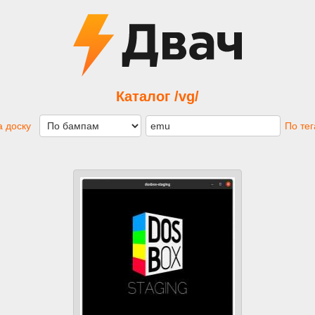
Каталог /vg/
 доску
По те