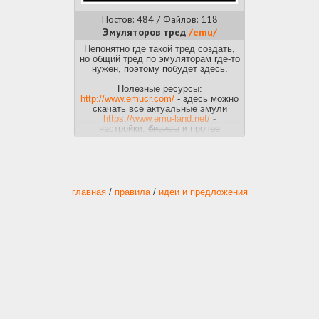
Постов: 484 / Файлов: 118
Эмуляторов тред
/emu/
Непонятно где такой тред создать,
но общий тред по эмуляторам где-то
нужен, поэтому побудет здесь.
Полезные ресурсы:
http://www.emucr.com/
- здесь можно
скачать все актуальные эмули
https://www.emu-land.net/
-
настройки,
бивисы
и прочее
https://emulation.gametechwiki.com/index.php/Main_Pag
- дохловики по эмулям.
Обновляется редко, но даёт
представление какой из эмулей
определённой платформы жив и
пахнет хорошо, а какой нет.
главная
/
правила
/
идеи и предложения
https://vsrecommendedgames.fandom.com/wiki/V/%27
- недовики от форчеанона со
спискотой годных игр по
платформам
Небольшой топ эмуляторов
от меня
- BizHawk - на мой взгляд лучший
комбайн для ретро-игр.
Поддерживает NES/SNES/N64/Sega
MS/Genesis-32x-CD и ещё много
другого
говна работающего через
жопу
- Kega Fusion - что-то подобное