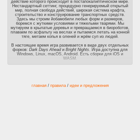
действие которого происходит в постапокалиптическом мире.
Нестандартный сеттинг, процедурно генерируемый открытый
мир, полная свобода действий, широкая система крафта,
строительство и конструирование транспортных средств.
Здесь мы строим йобамобили любых форм и размеров,
боремся с жуткими условиями и тяжелыми тварями. Мы
мутируем в крылатые деревья и превращаемся в биороботов,
плаваем по асфальту на веслах и пытаемся летать на конной
тяге, метаем копья в оленей и жрём суп из людей.
В настоящее время игра развивается в виде двух отдельных
форков:
Dark Days Ahead
и
Bright Nights
. Игра доступна для
Windows, Linux, macOS, Android. Есть сборки для iOS и
WASM.
Лаунчер
Catapult — кроссплатформенный лаунчер для DDA и BN с
кучей полезных фич: скачивание новых версий игры, модов,
тайлсетов, саундпаков и управление бэкапами.
• Скачать:
https://github.com/qrrk/Catapult/releases
главная
/
правила
/
идеи и предложения
Сataclysm: Dark Days Ahead
• Последняя версия:
https://cataclysmdda.org/experimental
• Стабильная версия:
https://cataclysmdda.org/releases
• Github:
https://github.com/CleverRaven/Cataclysm-DDA
• Discord:
https://discord.gg/jFEc7Yp
• Reddit:
https://www.reddit.com/r/cataclysmdda
• Discourse:
https://discourse.cataclysmdda.org
Cataclysm: Bright Nights
• Последняя версия:
https://github.com/cataclysmbnteam/Cataclysm-BN/releases
• Стабильная версия:
https://github.com/cataclysmbnteam/Cataclysm-