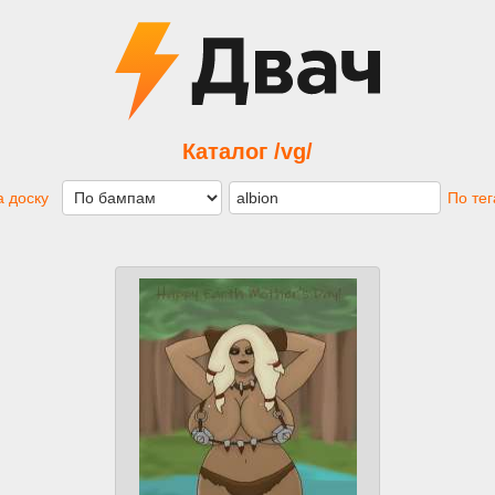
Каталог /vg/
 доску
По те