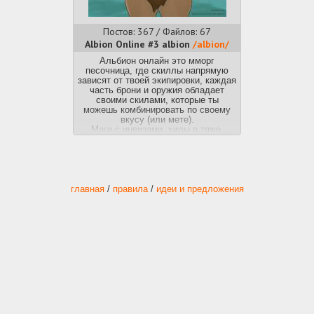
Постов: 367 / Файлов: 67
Albion Online #3 albion
/albion/
Альбион онлайн это мморг
песочница, где скиллы напрямую
зависят от твоей экипировки, каждая
часть брони и оружия обладает
своими скилами, которые ты
можешь комбинировать по своему
вкусу (или мете).
Маги с инвизами, хилы в тяже,
лучники в ткани, всему найдется
применение и место.
Главные новости: Открыт
Европейский сервер, наконец можно
поиграть с нормальным пингом.
главная
/
правила
/
идеи и предложения
прошлый:
>>48348731 (OP)
Discord поганкать с
анонами:
https://discord.gg/PaYsw6PvZs