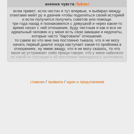
анемия чувств
/lubov/
всем привет, если честно я тут впервые, я выбирал между
ответами мейл ру и двачем чтобы поделиться своей историей
и если получится получить советов или помощи.
три года назад я познакомился с девушкой и через какое-то
время начал с ней отношения, буду честным я как и все не
идеальный человек и у меня есть свои замашки и недочеты,
которые часто "бартовали" отношения.
то самое во что мне она постоянно тыкала, что я не могу
начать первый диалог когда наступает какая-то проблема в
отношениях, ну имею ввиду, что я не могу сказать, то что
меня не устраивает либо проще говоря, что у меня наболело
по какой-то ситуации и ей постоянно приходилось вытягивать
из меня эту информацию.
вообщем, шло время и наступил переломный момент который
спровоцировал разрыв в отношениях.
сказать что я себя плохо чувствовал это ничего не сказать,
мое моральное состояние такое ужасное, что я почти ничего
главная
/
правила
/
идеи и предложения
не ел и словил дикий гиперфикс на два месяца, я не мог даже
заняться сексом с другой девушкой, потому что чувствовал
вину, ну короче полный бред, постепенно моя боль сошла на
нет и спустя 3 месяца после разрыва мы сошлись, но было
уже что-то не так внутри меня, но я не предавал этому
значения
наше восстановление отношений продлилось не долго,
примерно месяцев 6 и случился очередной разрыв, вы не
подумайте я не глупый подросток в пубертате, а достаточно
рассудительный человек, хотя по рассказу это может быть и
не понятно, но это так.
так вот, после очередного расставания я не почувствовал
ничего, это как раз случилось, когда она уехала в другой