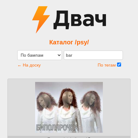
Каталог /psy/
← На доску
По тегам