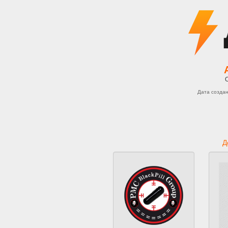
Дата созда
Д