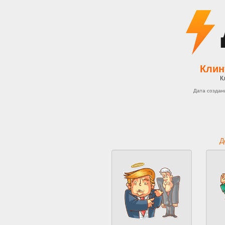
Клин
К
Дата создан
Д